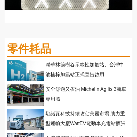
零件耗品
聯華林德樹谷示範性加氫站、台灣中
油楠梓加氫站正式宣告啟用
安全舒適又省油 Michelin Agilis 3商車
專用胎
馳諾瓦科技持續攻佔美國市場 助力重
型運輸大廠WattEV電動車充電站擴張
站點