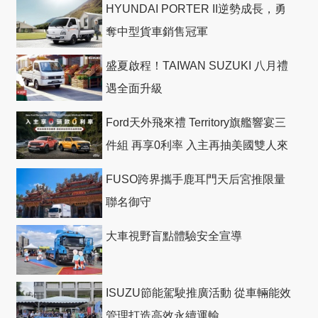
HYUNDAI PORTER II逆勢成長，勇
奪中型貨車銷售冠軍
盛夏啟程！TAIWAN SUZUKI 八月禮
遇全面升級
Ford天外飛來禮 Territory旗艦響宴三
件組 再享0利率 入主再抽美國雙人來
回機票
FUSO跨界攜手鹿耳門天后宮推限量
聯名御守
大車視野盲點體驗安全宣導
ISUZU節能駕駛推廣活動 從車輛能效
管理打造高效永續運輸