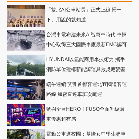
「雙北AI公車站長」正式上線 掃一
下、用說的就知道
台灣車電布建未來AI智慧車時代 車輛
中心取得三大國際車廠最新EMC認可
HYUNDAI以氫能商用車技術力 攜手
消防單位建構新能源運具救災應變基
礎
端午連續假期 首都客運北宜國道客運
路線 加密直達車班次疏運
號召全台HERO！FUSO全面升級購
車優惠超有感
電動公車進校園：基隆女中學生專車