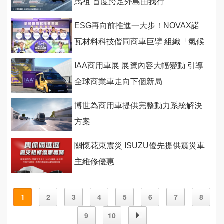
馬祖 首度跨足外島由我行
ESG再向前推進一大步！NOVAX諾
瓦材料科技偕同商車巨擘 組織「氣候
回應救援者聯盟」展現氣候行動決心
IAA商用車展 展覽內容大幅變動 引導
全球商業車走向下個新局
博世為商用車提供完整動力系統解決
方案
關懷花東震災 ISUZU優先提供震災車
主維修優惠
1
2
3
4
5
6
7
8
9
10