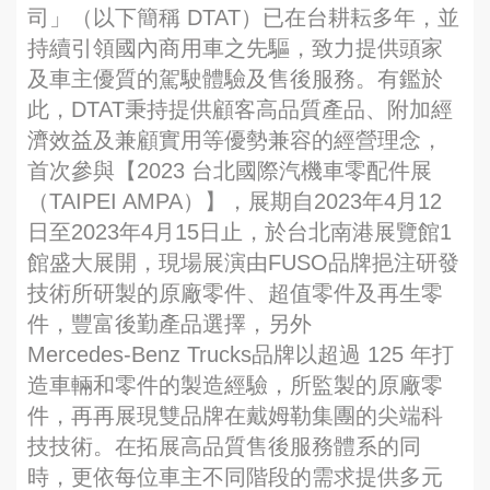
司」（以下簡稱 DTAT）已在台耕耘多年，並
持續引領國內商用車之先驅，致力提供頭家
及車主優質的駕駛體驗及售後服務。有鑑於
此，DTAT秉持提供顧客高品質產品、附加經
濟效益及兼顧實用等優勢兼容的經營理念，
首次參與【2023 台北國際汽機車零配件展
（TAIPEI AMPA）】，展期自2023年4月12
日至2023年4月15日止，於台北南港展覽館1
館盛大展開，現場展演由FUSO品牌挹注研發
技術所研製的原廠零件、超值零件及再生零
件，豐富後勤產品選擇，另外
Mercedes‑Benz Trucks品牌以超過 125 年打
造車輛和零件的製造經驗，所監製的原廠零
件，再再展現雙品牌在戴姆勒集團的尖端科
技技術。在拓展高品質售後服務體系的同
時，更依每位車主不同階段的需求提供多元