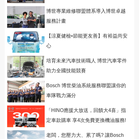
博世專業維修聯盟體系導入博世卓越
服務計畫
【涼夏健檢•節能更友善】有裕益尚安
心
培育未來汽車技術職人 博世汽車零件
助力全國技能競賽
Bosch 博世柴油系統服務聯盟讓你的
車隊戰力滿分
「HINO應援大放送，回饋大4喜」指
定車款購車 享4次免費更換機油服務!
老闆，您壓力大、累了嗎? 讓Bosch