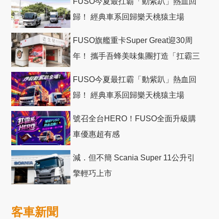
FUSO今夏最扛霸「動紫趴」熱血回
歸！ 經典車系回歸樂天桃猿主場
FUSO旗艦重卡Super Great迎30周
年！ 攜手吾蜂美味集團打造「扛霸三
十」 主題店
FUSO今夏最扛霸「動紫趴」熱血回
歸！ 經典車系回歸樂天桃猿主場
號召全台HERO！FUSO全面升級購
車優惠超有感
減．但不簡 Scania Super 11公升引
擎輕巧上市
客車新聞