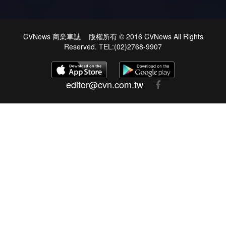
CVNews 商業車誌 版權所有 © 2016 CVNews All Rights
Reserved. TEL:(02)2768-9907
editor@cvn.com.tw