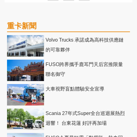
重卡新聞
Volvo Trucks 承諾成為高科技供應鏈
的可靠夥伴
FUSO跨界攜手鹿耳門天后宮推限量
聯名御守
大車視野盲點體驗安全宣導
Scania 27年式Super全台巡迴展熱烈
迴響！ 台東花蓮 好評再加場