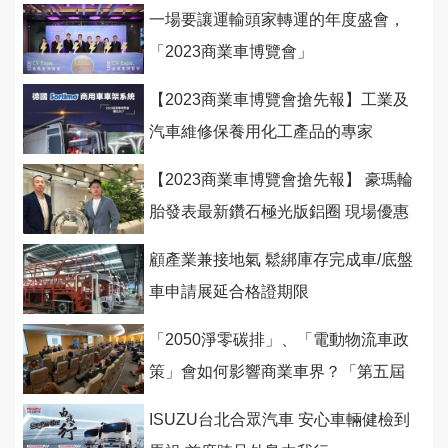
一場要讓運輸頭家轉運的年度盛會，
「2023商業車博覽會」
【2023商業車博覽會搶先報】工業及
汽車維修保養用化工產品的專家
【2023商業車博覽會搶先報】 豪瑪輪
胎發表最新鑽石極光版鋁圈 現場優惠
+小禮物驚喜不斷
顧產業兼接地氣 鬆綁庫存完成車/底盤
車申請展延合格證期限
「2050淨零碳排」、「電動物流車政
策」會如何影響商業車界？「第五屆
商業車智能研討會」 讓你通盤了解
ISUZU台北合眾汽車 安心車輛健檢到