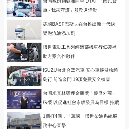
台灣戴姆勒亞洲商車 DTAT 「國民貨
車 · 我來守護」服務月活動
德國BASF巴斯夫在台推出新一代快
樂跑汽油添加劑
博世電動工具列經濟部機車行低碳補
助方案合作夥伴
ISUZU台北合眾汽車 安心車輛健檢繞
島行 前進金門 19項免費安全檢查
台灣米其林榮獲金商獎「優良外商」
殊榮 以促進社會永續發展為目標 持續
落實SDGs
1個打4個，「萬國」博世柴油系統服
務中心直擊