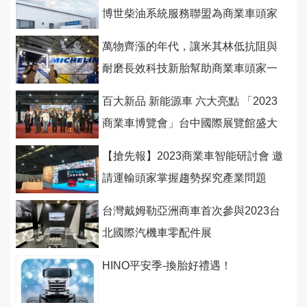
博世柴油系統服務聯盟為商業車頭家
好好紓壓
萬物齊漲的年代，讓米其林低抗阻與
耐磨長效科技新胎幫助商業車頭家一
路省
百大新品 新能源車 六大亮點 「2023
商業車博覽會」台中國際展覽館盛大
開幕
【搶先報】2023商業車智能研討會 邀
請運輸頭家掌握趨勢探究產業問題
(下)
台灣戴姆勒亞洲商車首次參與2023台
北國際汽機車零配件展
HINO平安季-換胎好禮遇！