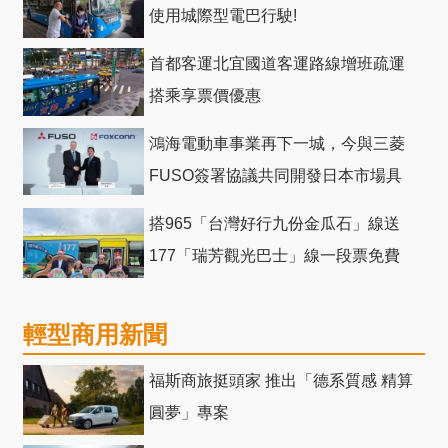
使用城際型電巴行駛!
首都客運北宜國道客運路線增班疏運
搭乘享票價優惠
鴻海電動車事業再下一城，今與三菱
FUSO簽署協議共同開發日本市場具
競爭力電動巴士
搭965「台灣好行九份金瓜石」線送
177「瑞芳觀光巴士」線一段票免費
輕型商用新聞
福斯商旅挺頭家 推出「德系質感 精算
圓夢」專案