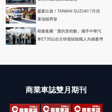
盛夏出遊！TAIWAN SUZUKI 7月消
暑強檔齊發
裕隆集團「愛的里程數」攜手中華汽
車ET35以自主研發賦能職人共織臺灣
社會善循環
商業車誌雙月期刊