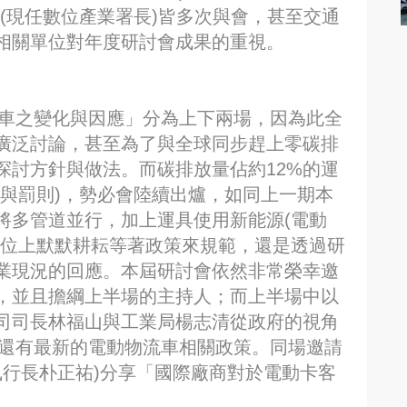
(現任數位產業署長)皆多次與會，甚至交通
相關單位對年度研討會成果的重視。
業車之變化與因應」分為上下兩場，因為此全
廣泛討論，甚至為了與全球同步趕上零碳排
探討方針與做法。而碳排放量佔約12%的運
勵與罰則)，勢必會陸續出爐，如同上一期本
將多管道並行，加上運具使用新能源(電動
崗位上默默耕耘等著政策來規範，還是透過研
業現況的回應。本屆研討會依然非常榮幸邀
，並且擔綱上半場的主持人；而上半場中以
司司長林福山與工業局楊志清從政府的視角
畫還有最新的電動物流車相關政策。同場邀請
執行長朴正祐)分享「國際廠商對於電動卡客