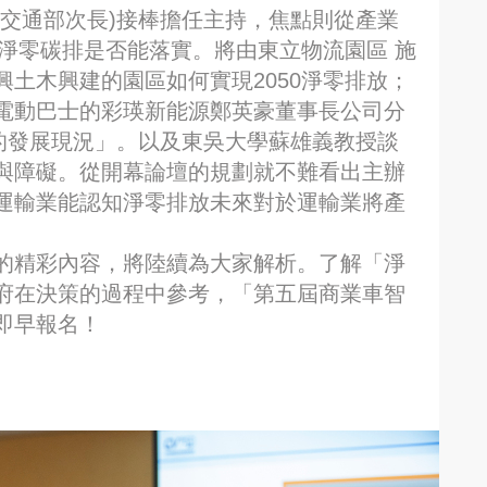
前交通部次長)接棒擔任主持，焦點則從產業
0淨零碳排是否能落實。將由東立物流園區 施
土木興建的園區如何實現2050淨零排放；
電動巴士的彩瑛新能源鄭英豪董事長公司分
灣的發展現況」。以及東吳大學蘇雄義教授談
與障礙。從開幕論壇的規劃就不難看出主辦
運輸業能認知淨零排放未來對於運輸業將產
的精彩內容，將陸續為大家解析。了解「淨
府在決策的過程中參考，「第五屆商業車智
即早報名！