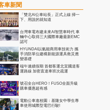
客車新聞
「雙北AI公車站長」正式上線 掃一
下、用說的就知道
台灣車電布建未來AI智慧車時代 車
輛中心取得三大國際車廠最新EMC
認可
HYUNDAI以氫能商用車技術力 攜
手消防單位建構新能源運具救災應
變基礎
端午連續假期 首都客運北宜國道客
運路線 加密直達車班次疏運
號召全台HERO！FUSO全面升級
購車優惠超有感
電動公車進校園：基隆女中學生專
車使用城際型電巴行駛!