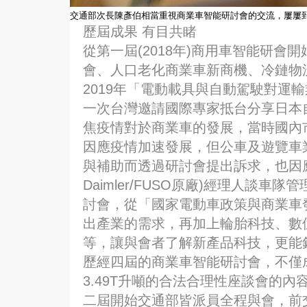
交通部次長陳彥伯相當重視商業車智能研討會的交流，屢屢
歷屆成果 有目共睹
從第一屆(2018年)商用車智能研會
會、人口老化商業車新商機、冷鏈物
2019年「電動載具與自動駕駛對運
一次台灣邀請國際專家抵台分享日本自
焦疫情對於商業車的發展，當時國內
因應疫情加速發展，但公車及遊覽車
與補助而透過研討會提出訴求，也因
Daimler/FUSO原廠)經理人談車
討會，從「國家電動車政策與商業車
出產業的需求，再加上輪胎科技、數
等，讓與會者了解新產品科技，更能
歷經四屆的商業車智能研討會，不僅
3.49T升噸的合法合理性座談會的
二屆開始交通部皆派員全程與會，前