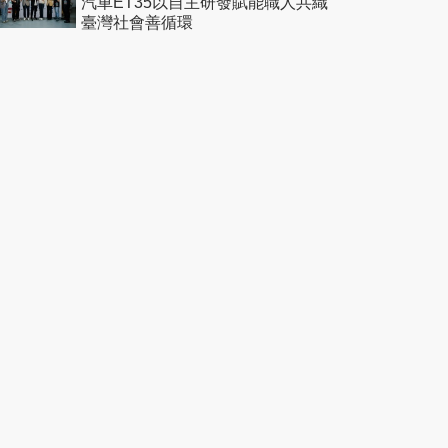
汽車ET35以自主研發賦能職人共織
臺灣社會善循環