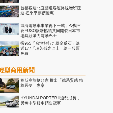
首都客運北宜國道客運路線增班疏
運 搭乘享票價優惠
鴻海電動車事業再下一城，今與三
菱FUSO簽署協議共同開發日本市
場具競爭力電動巴士
搭965「台灣好行九份金瓜石」線
送177「瑞芳觀光巴士」線一段票
免費
輕型商用新聞
福斯商旅挺頭家 推出「德系質感 精
算圓夢」專案
HYUNDAI PORTER II逆勢成長，
勇奪中型貨車銷售冠軍