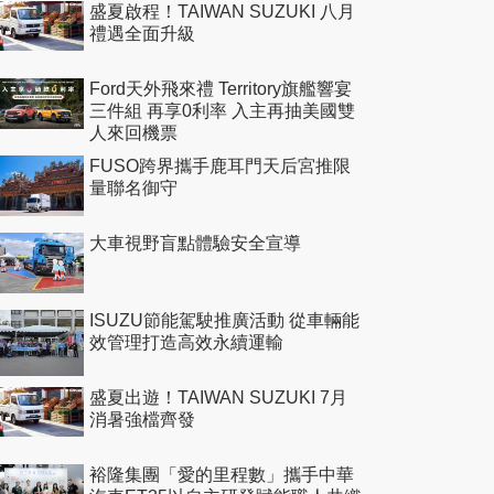
盛夏啟程！TAIWAN SUZUKI 八月
禮遇全面升級
Ford天外飛來禮 Territory旗艦響宴
三件組 再享0利率 入主再抽美國雙
人來回機票
FUSO跨界攜手鹿耳門天后宮推限
量聯名御守
大車視野盲點體驗安全宣導
ISUZU節能駕駛推廣活動 從車輛能
效管理打造高效永續運輸
盛夏出遊！TAIWAN SUZUKI 7月
消暑強檔齊發
裕隆集團「愛的里程數」攜手中華