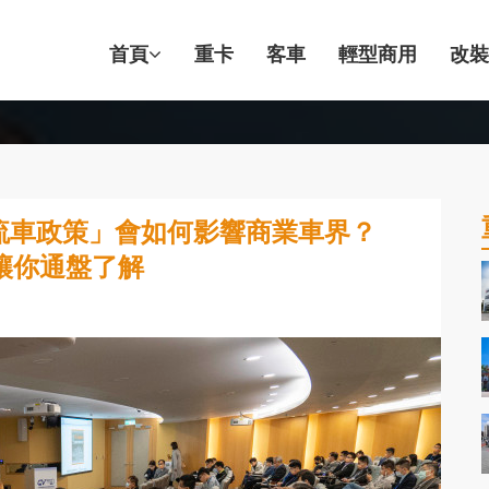
首頁
重卡
客車
輕型商用
改裝
物流車政策」會如何影響商業車界？
讓你通盤了解