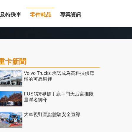
及特殊車
零件耗品
專業資訊
重卡新聞
Volvo Trucks 承諾成為高科技供應
鏈的可靠夥伴
FUSO跨界攜手鹿耳門天后宮推限
量聯名御守
大車視野盲點體驗安全宣導