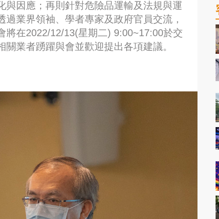
化與因應；再則針對危險品運輸及法規與運
透過業界領袖、學者專家及政府官員交流，
22/12/13(星期二) 9:00~17:00於交
相關業者踴躍與會並歡迎提出各項建議。