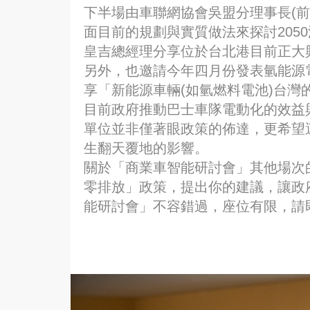
下半場由車聯網協會吳盟分理事長(
面目前的規劃與實質做法來探討205
皇吉總經理分享位於台北港目前正大興
另外，也邀請今年四月份發表氫能源
享「新能源車輛(如氫燃料電池)台
目前政府推動巴士車隊電動化的效益
單位並非僅著眼政策的佈達，更希望
生翻天覆地的影響。
關於「商業車智能研討會」其他場次
零排放」政策，提出你的建議，讓政
能研討會」不容錯過，座位有限，請