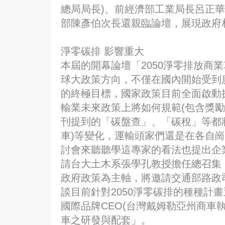
總局局長)、前經濟部工業局長呂正華
部陳彥伯次長還親臨論壇，展現政府
淨零碳排 影響重大
本屆的開幕論壇「2050淨零排放商
球大政策方向，不僅在國內開始受到
的終極目標，國家政策目前全面啟動
輸業未來政策上將如何規範(包含獎
刊提到的「碳盤查」、「碳稅」等都
車)等變化，運輸頭家們還是在各自
討會來聽聽學這專家的看法也提出企
請台大土木系張學孔教授擔任總召集
政府政策為主軸，將邀請交通部路政
談目前針對2050淨零碳排的種種計
國際品牌CEO(台灣戴姆勒亞州商車
車之研發與配套」。