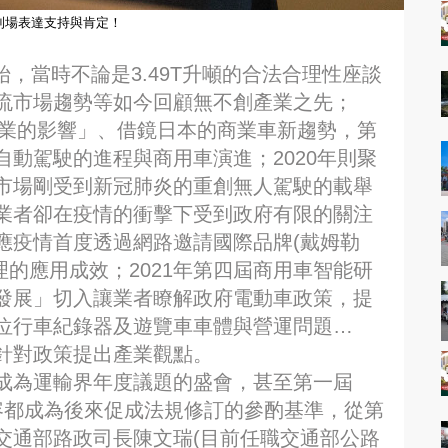
到場表達支持與肯定！
開始，當時不論是3.49T升噸的合法合理性座談
流市場趨勢等如今回顧無不創產業之先；
輸業的影響」、借鏡日本的商業車新趨勢，第
動駕駛的進程與商用車演進；2020年則聚
市場剛受到新冠肺炎的重創無人駕駛的載舉
業者卻在疫情的衝擊下受到政府有限的關注
應疫情首度透過網路邀請國際品牌(戴姆勒
隊管理的應用成效；2021年第四屆商用車智能研
發展」切入讓業者瞭解政府電動車政策，提
位行車紀錄器及遊覽車車體與營運問題…
針對政策提出產業觀點。
成為運輸界年度議題的盛會，甚至第一屆
內容都成為後來促成法規修訂的參酌基準，從第
交通部路政司長陳文瑞(目前任職交通部公路