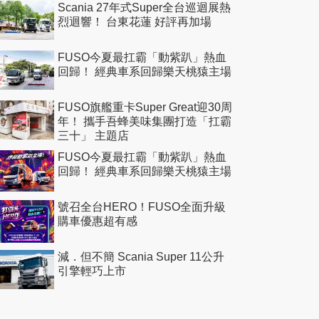
Scania 27年式Super全台巡迴展熱
烈迴響！ 台東花蓮 好評再加場
FUSO今夏最扛霸「動紫趴」熱血
回歸！ 經典車系回歸樂天桃猿主場
FUSO旗艦重卡Super Great迎30周
年！ 攜手吾蜂美味集團打造「扛霸
三十」 主題店
FUSO今夏最扛霸「動紫趴」熱血
回歸！ 經典車系回歸樂天桃猿主場
號召全台HERO！FUSO全面升級
購車優惠超有感
減．但不簡 Scania Super 11公升
引擎輕巧上市