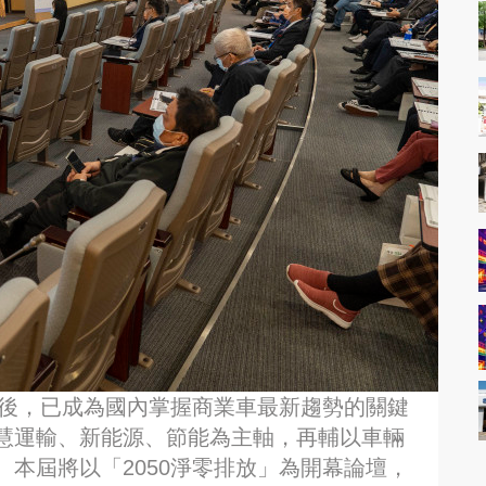
辦後，已成為國內掌握商業車最新趨勢的關鍵
慧運輸、新能源、節能為主軸，再輔以車輛
本屆將以「2050淨零排放」為開幕論壇，