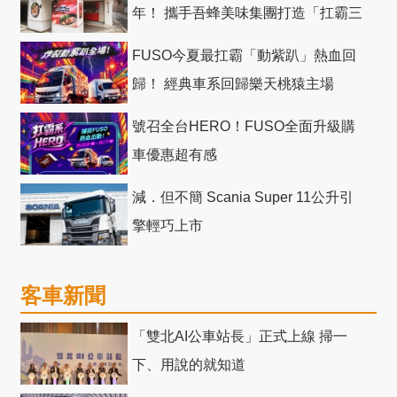
年！ 攜手吾蜂美味集團打造「扛霸三
十」 主題店
FUSO今夏最扛霸「動紫趴」熱血回
歸！ 經典車系回歸樂天桃猿主場
號召全台HERO！FUSO全面升級購
車優惠超有感
減．但不簡 Scania Super 11公升引
擎輕巧上市
客車新聞
「雙北AI公車站長」正式上線 掃一
下、用說的就知道