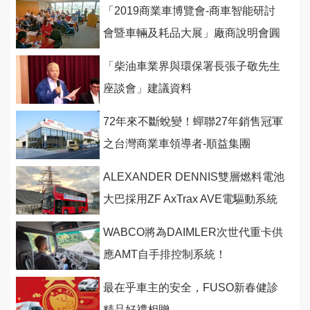
「2019商業車博覽會-商車智能研討
會暨車輛及耗品大展」廠商說明會圓
滿進行
「柴油車業界與環保署長張子敬先生
座談會」建議資料
72年來不斷蛻變！蟬聯27年銷售冠軍
之台灣商業車領導者-順益集團
ALEXANDER DENNIS雙層燃料電池
大巴採用ZF AxTrax AVE電驅動系統
WABCO將為DAIMLER次世代重卡供
應AMT自手排控制系統！
最在乎車主的安全，FUSO新春健診
精品好禮相贈