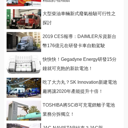
大型柴油車輛新式廢氣檢驗可行性之
探討
2019 CES報導：DAIMLER斥資新台
幣176億元在研發卡車自動駕駛
快快快！Gegadyne Energy研發15分
鐘就可充飽的新款電池！
吃了大力丸？SK Innovation新建電池
廠將讓2020年產能提升十倍！
TOSHIBA將SCiB可充電鋰離子電池
業務分拆獨立！
JAC-NAVISTAR結束？JAC與