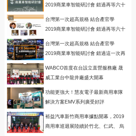
2019商業車智能研討會 錯過再等六十
年 (下)
台灣第一次超高規格 結合產官學
2019商業車智能研討會 錯過再等六十
年 (中)
台灣第一次超高規格 結合產官學
2019商業車智能研討會 錯過這一次再
等六十年(上)
WABCO首度在台設立直營服務廠 晟
威工業台中龍井廠盛大開幕
功能更強大！慧友電子最新商用車隊
解決方案EMV系列廣受好評
裕益汽車新竹商用車據點開幕，2019
商用車巡迴展陸續於竹北、仁武、 烏
日舉行！