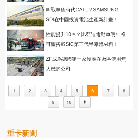
叫戰寧德時代CATL？SAMSUNG
SDI在中國投資電池生產新計畫！
性能提升10％？比亞迪電動車明年將
可望搭載SiC第三代半導體材料！
ZF成為德國第一家獲准在廠區使用無
人機的公司！
1
2
3
4
5
6
7
8
9
10
重卡新聞