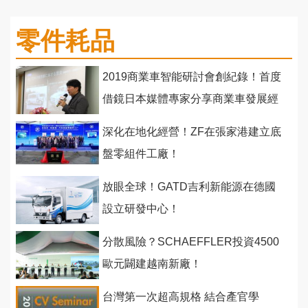
零件耗品
2019商業車智能研討會創紀錄！首度
借鏡日本媒體專家分享商業車發展經
驗！
深化在地化經營！ZF在張家港建立底
盤零組件工廠！
放眼全球！GATD吉利新能源在德國
設立研發中心！
分散風險？SCHAEFFLER投資4500
歐元闢建越南新廠！
台灣第一次超高規格 結合產官學