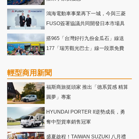
鴻海電動車事業再下一城，今與三菱
FUSO簽署協議共同開發日本市場具
競爭力電動巴士
搭965「台灣好行九份金瓜石」線送
177「瑞芳觀光巴士」線一段票免費
輕型商用新聞
福斯商旅挺頭家 推出「德系質感 精算
圓夢」專案
HYUNDAI PORTER II逆勢成長，勇
奪中型貨車銷售冠軍
盛夏啟程！TAIWAN SUZUKI 八月禮