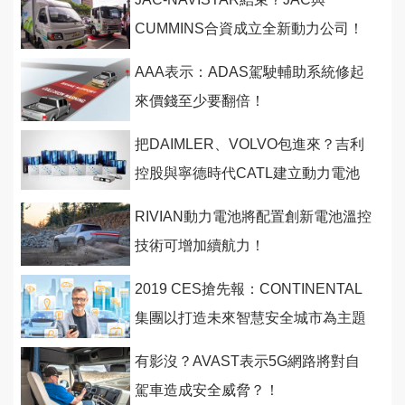
CUMMINS合資成立全新動力公司！
AAA表示：ADAS駕駛輔助系統修起
來價錢至少要翻倍！
把DAIMLER、VOLVO包進來？吉利
控股與寧德時代CATL建立動力電池
合資公司！
RIVIAN動力電池將配置創新電池溫控
技術可增加續航力！
2019 CES搶先報：CONTINENTAL
集團以打造未來智慧安全城市為主題
展出 ！
有影沒？AVAST表示5G網路將對自
駕車造成安全威脅？！