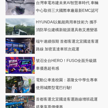
台灣車電布建未來AI智慧車時代 車輛
中心取得三大國際車廠最新EMC認可
HYUNDAI以氫能商用車技術力 攜手
消防單位建構新能源運具救災應變基
礎
端午連續假期 首都客運北宜國道客運
路線 加密直達車班次疏運
號召全台HERO！FUSO全面升級購
車優惠超有感
電動公車進校園：基隆女中學生專車
使用城際型電巴行駛!
首都客運北宜國道客運路線增班疏運
搭乘享票價優惠