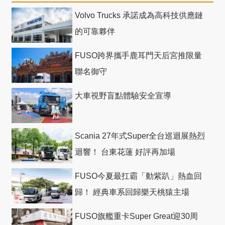
Volvo Trucks 承諾成為高科技供應鏈
的可靠夥伴
FUSO跨界攜手鹿耳門天后宮推限量
聯名御守
大車視野盲點體驗安全宣導
Scania 27年式Super全台巡迴展熱烈
迴響！ 台東花蓮 好評再加場
FUSO今夏最扛霸「動紫趴」熱血回
歸！ 經典車系回歸樂天桃猿主場
FUSO旗艦重卡Super Great迎30周