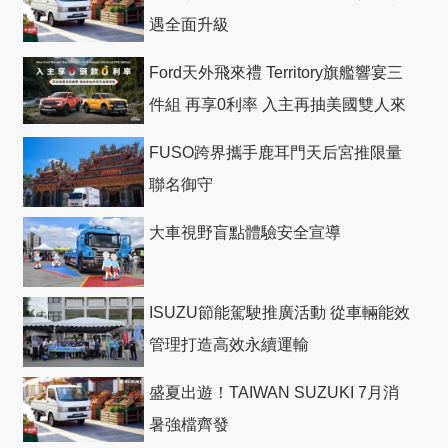
遇全面升級
Ford天外飛來禮 Territory旗艦響宴三
件組 再享0利率 入主再抽美國雙人來
回機票
FUSO跨界攜手鹿耳門天后宮推限量
聯名御守
大車視野盲點體驗安全宣導
ISUZU節能駕駛推廣活動 從車輛能效
管理打造高效永續運輸
盛夏出遊！TAIWAN SUZUKI 7月消
暑強檔齊發