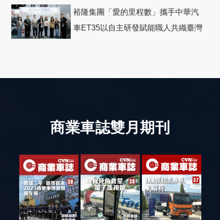
裕隆集團「愛的里程數」攜手中華汽
車ET35以自主研發賦能職人共織臺灣
社會善循環
商業車誌雙月期刊