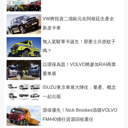
VW將投資二億歐元在阿根廷生產全
新皮卡車
無人駕駛軍卡誕生！那要士兵抓蚊子
嗎？
以環保為題！VOLVO將參加RAI商業
重車展
ISUZU東京車展大陣仗，量產、概念
一起出籠
環保優先！Nick Brookes添購VOLVO
FM440擔任資源回收重任