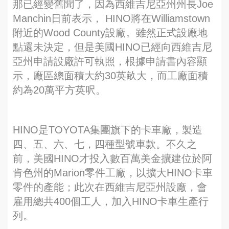
那已經變舊聞了，因為西維吉尼亞州州長Joe
Manchin日前表示， HINO將在Williamstown
附近的Wood County設廠。雖然正式設廠地
點還未決定，但是美國HINO已經向西維吉尼
亞州申請設廠許可執照，根據申請書內容顯
示，廠區總面積大約30英畝大，而工廠面積
約為20萬平方英呎。
HINO是TOYOTA集團旗下的卡車廠，製造
四、五、六、七，四種型號車款。不久之
前，美國HINO才投入數百萬美金擴建位於阿
肯色州的Marion零件工廠，以擴大HINO卡車
零件的產能；此次在西維吉尼亞州設廠，會
雇用總共400個工人，加入HINO卡車生產行
列。