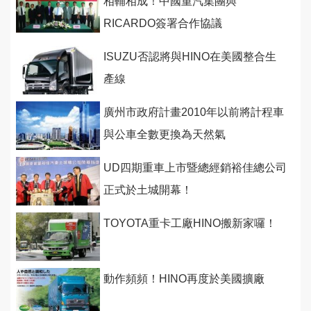
相輔相成！中國重汽集團與
RICARDO簽署合作協議
ISUZU否認將與HINO在美國整合生
產線
廣州市政府計畫2010年以前將計程車
與公車全數更換為天然氣
UD四期重車上市暨總經銷裕佳總公司
正式於土城開幕！
TOYOTA重卡工廠HINO搬新家囉！
動作頻頻！HINO再度於美國擴廠