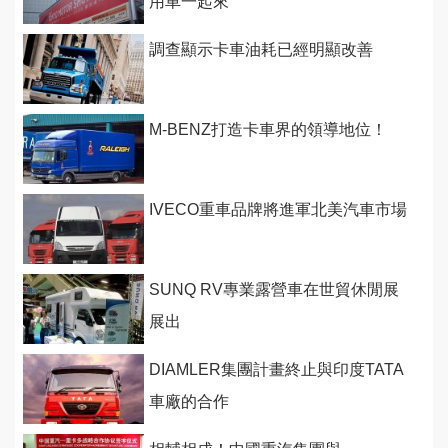
用車一起來
調查顯示卡車油耗已經明顯改善
M-BENZ打造卡車界的領導地位！
IVECO重車品牌將進軍北美汽車市場
SUNQ RV專業露營車在世貿休閒展
展出
DIAMLER集團計畫終止與印度TATA
車廠的合作