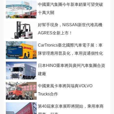
中國重汽集團今年新車銷量可望突破
十萬大關
好幫手現身，NISSAN新世代堆高機
AGRES全新上市！
CarTronics臺北國際汽車電子展：車
隊管理應用普及化，車用資通個性化
服務成趨勢
日本HINO重車將與廣州汽車集團合資
建廠
中國東風卡車將與瑞典VOLVO
Trucks合作
第40屆東京車展即將開始，乘用車商