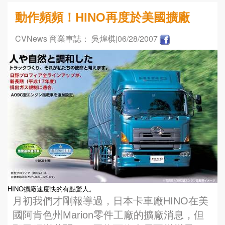
動作頻頻！HINO再度於美國擴廠
CVNews 商業車誌： 吳煌棋
|06/28/2007
HINO擴廠速度快的有點驚人。
月初我們才剛報導過，日本卡車廠HINO在美
國阿肯色州Marion零件工廠的擴廠消息，但