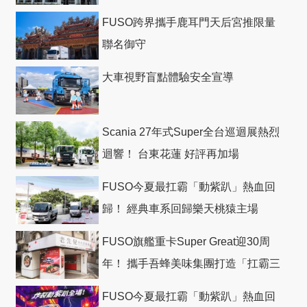
FUSO跨界攜手鹿耳門天后宮推限量
聯名御守
大車視野盲點體驗安全宣導
Scania 27年式Super全台巡迴展熱烈
迴響！ 台東花蓮 好評再加場
FUSO今夏最扛霸「動紫趴」熱血回
歸！ 經典車系回歸樂天桃猿主場
FUSO旗艦重卡Super Great迎30周
年！ 攜手吾蜂美味集團打造「扛霸三
十」 主題店
FUSO今夏最扛霸「動紫趴」熱血回