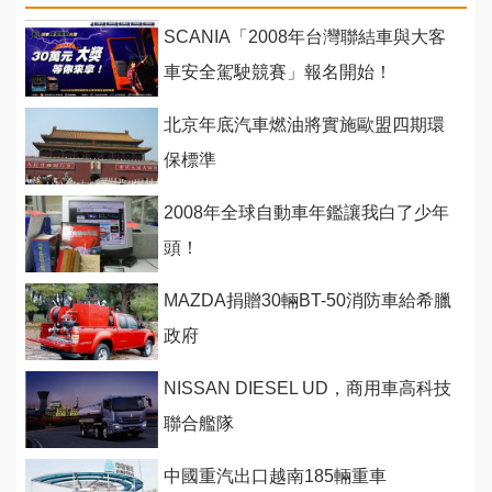
SCANIA「2008年台灣聯結車與大客
車安全駕駛競賽」報名開始！
北京年底汽車燃油將實施歐盟四期環
保標準
2008年全球自動車年鑑讓我白了少年
頭！
MAZDA捐贈30輛BT-50消防車給希臘
政府
NISSAN DIESEL UD，商用車高科技
聯合艦隊
中國重汽出口越南185輛重車