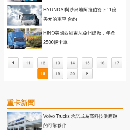
HYUNDAI與沙烏地阿拉伯簽下11億
美元的重車 合約
HINO美國西維吉尼亞州建廠，年產
2500輛卡車
11
12
13
14
15
16
17
18
19
20
重卡新聞
Volvo Trucks 承諾成為高科技供應鏈
的可靠夥伴