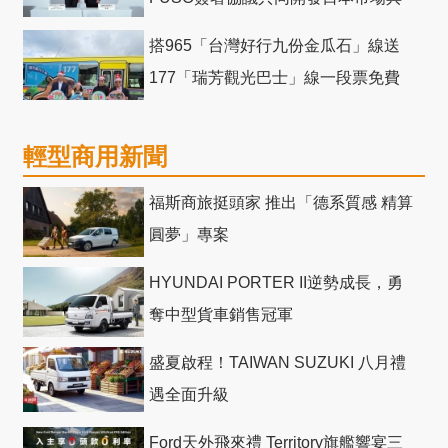
競爭力電動巴士
搭965「台灣好行九份金瓜石」線送
177「瑞芳觀光巴士」線一段票免費
輕型商用新聞
福斯商旅挺頭家 推出「德系質感 精算
圓夢」專案
HYUNDAI PORTER II逆勢成長，勇
奪中型貨車銷售冠軍
盛夏啟程！TAIWAN SUZUKI 八月禮
遇全面升級
Ford天外飛來禮 Territory旗艦響宴三