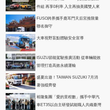
件組 再享0利率 入主再抽美國雙人來
回機票
FUSO跨界攜手鹿耳門天后宮推限量
聯名御守
大車視野盲點體驗安全宣導
ISUZU節能駕駛推廣活動 從車輛能效
管理打造高效永續運輸
盛夏出遊！TAIWAN SUZUKI 7月消
暑強檔齊發
裕隆集團「愛的里程數」攜手中華汽
車ET35以自主研發賦能職人共織臺灣