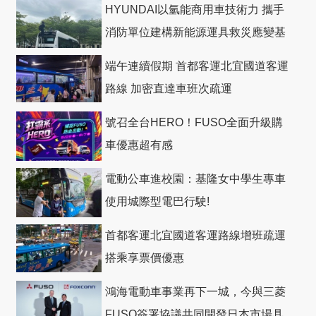
HYUNDAI以氫能商用車技術力 攜手
消防單位建構新能源運具救災應變基
礎
端午連續假期 首都客運北宜國道客運
路線 加密直達車班次疏運
號召全台HERO！FUSO全面升級購
車優惠超有感
電動公車進校園：基隆女中學生專車
使用城際型電巴行駛!
首都客運北宜國道客運路線增班疏運
搭乘享票價優惠
鴻海電動車事業再下一城，今與三菱
FUSO簽署協議共同開發日本市場具