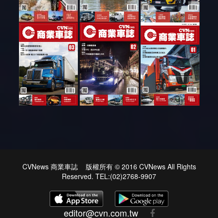
CVNews 商業車誌 版權所有 © 2016 CVNews All Rights
Reserved. TEL:(02)2768-9907
editor@cvn.com.tw