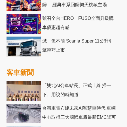
歸！ 經典車系回歸樂天桃猿主場
號召全台HERO！FUSO全面升級購
車優惠超有感
減．但不簡 Scania Super 11公升引
擎輕巧上市
客車新聞
「雙北AI公車站長」正式上線 掃一
下、用說的就知道
台灣車電布建未來AI智慧車時代 車輛
中心取得三大國際車廠最新EMC認可