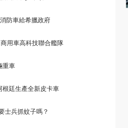
-50消防車給希臘政府
 UD，商用車高科技聯合艦隊
輛重車
阿根廷生產全新皮卡車
要士兵抓蚊子嗎？