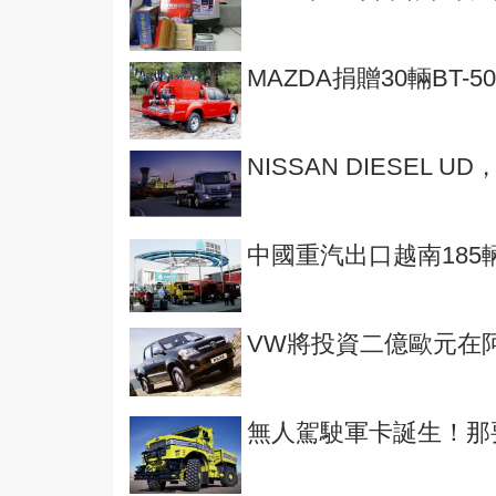
MAZDA捐贈30輛BT
NISSAN DIESEL
中國重汽出口越南185
VW將投資二億歐元在
無人駕駛軍卡誕生！那