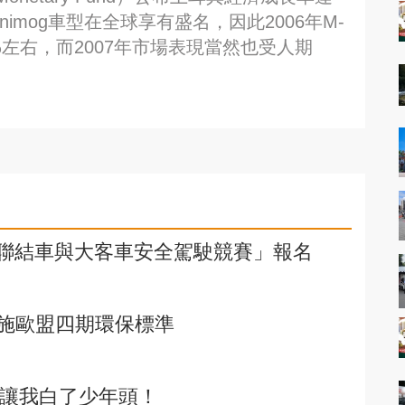
Unimog車型在全球享有盛名，因此2006年M-
3%左右，而2007年市場表現當然也受人期
年台灣聯結車與大客車安全駕駛競賽」報名
施歐盟四期環保標準
鑑讓我白了少年頭！