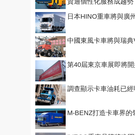
資通個性化服務成趨勢
日本HINO重車將與廣
中國東風卡車將與瑞典VOL
第40屆東京車展即將
調查顯示卡車油耗已經
M-BENZ打造卡車界