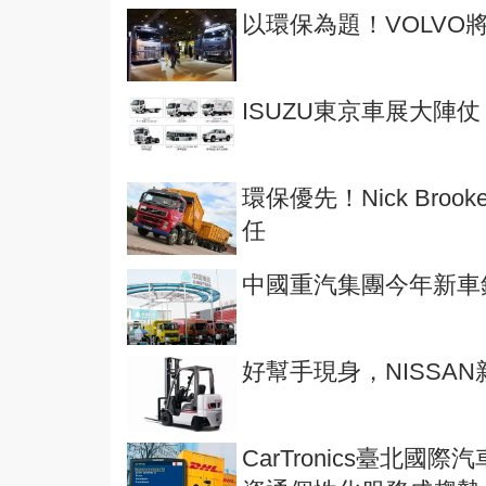
以環保為題！VOLVO
ISUZU東京車展大陣
環保優先！Nick Broo
任
中國重汽集團今年新車
好幫手現身，NISSA
CarTronics臺北