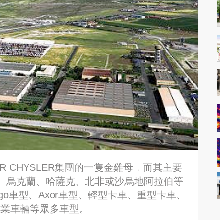
LER CHYSLER集團的一隻金雞母，而其主要
、烏克蘭、哈薩克、北非或沙烏地阿拉伯等
Atego車型、Axor車型、輕型卡車、重型卡車、
商業車輛等眾多車型。