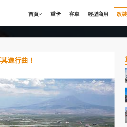
首頁
重卡
客車
輕型商用
改裝
土耳其進行曲！