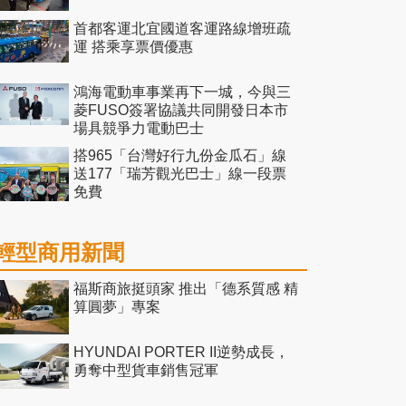
首都客運北宜國道客運路線增班疏
運 搭乘享票價優惠
鴻海電動車事業再下一城，今與三
菱FUSO簽署協議共同開發日本市
場具競爭力電動巴士
搭965「台灣好行九份金瓜石」線
送177「瑞芳觀光巴士」線一段票
免費
輕型商用新聞
福斯商旅挺頭家 推出「德系質感 精
算圓夢」專案
HYUNDAI PORTER II逆勢成長，
勇奪中型貨車銷售冠軍