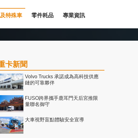
及特殊車
零件耗品
專業資訊
重卡新聞
Volvo Trucks 承諾成為高科技供應
鏈的可靠夥伴
FUSO跨界攜手鹿耳門天后宮推限
量聯名御守
大車視野盲點體驗安全宣導