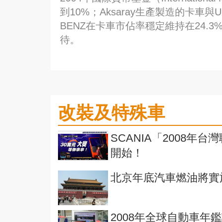
到10%；Aksaray生產製造的卡車與
BENZ在卡車市佔率穩定維持在24.
待。
改裝及特殊車
SCANIA「2008
開始！
北京年底汽車燃油將實
2008年全球自動車年