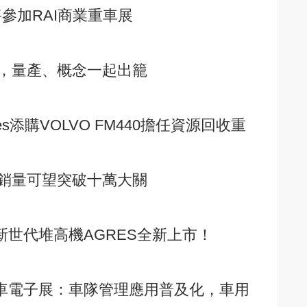
將參加RAI商業重車展
仗，量產、概念一起出籠
kes添購VOLVO FM440擔任資源回收重
銷量可望突破十萬大關
N新世代堆高機AGRES全新上市！
國際汽車電子展：車隊管理應用普及化，車用