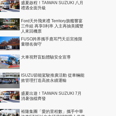
盛夏啟程！TAIWAN SUZUKI 八月
禮遇全面升級
Ford天外飛來禮 Territory旗艦響宴
三件組 再享0利率 入主再抽美國雙
人來回機票
FUSO跨界攜手鹿耳門天后宮推限
量聯名御守
大車視野盲點體驗安全宣導
ISUZU節能駕駛推廣活動 從車輛能
效管理打造高效永續運輸
盛夏出遊！TAIWAN SUZUKI 7月
消暑強檔齊發
裕隆集團「愛的里程數」攜手中華