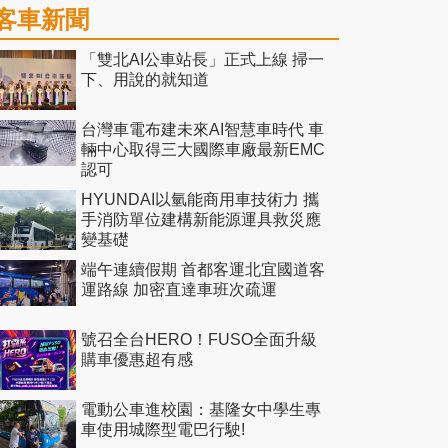
客車新聞
「雙北AI公車站長」正式上線 掃一
下、用說的就知道
台灣車電布建未來AI智慧車時代 車
輛中心取得三大國際車廠最新EMC
認可
HYUNDAI以氫能商用車技術力 攜
手消防單位建構新能源運具救災應
變基礎
端午連續假期 首都客運北宜國道客
運路線 加密直達車班次疏運
號召全台HERO！FUSO全面升級
購車優惠超有感
電動公車進校園：基隆女中學生專
車使用城際型電巴行駛!