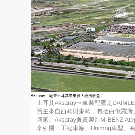
Aksaray工廠替土耳其帶來廣大經濟收益！
土耳其Aksaray卡車裝配廠是DAIM
買主來自西歐與東歐，包括白俄羅斯
國家。Aksaray負責製造M-BENZ 
牽引機、工程車輛、Unimog車型、