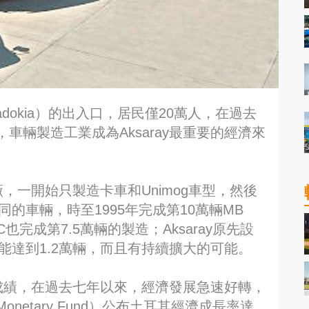
padokia）的出入口，居民僅20萬人，在過去
車輛製造工業成為Aksaray最重要的經濟來
y設廠，一開始只製造卡車和Unimog車型，然後
同的車輛，時至1995年完成第10萬輛MB
 C也完成第7.5萬輛的製造；Aksaray原先設
產能達到1.2萬輛，而且有持續擴大的可能。
眼的成績，在過去七年以來，經濟發展急速好轉，
l Monetary Fund）公布土耳其經濟成長率達