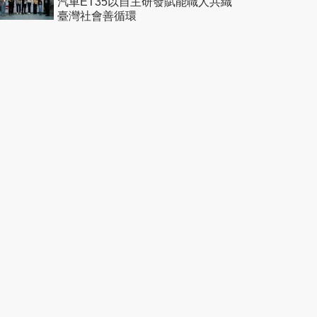
汽車ET35以自主研發賦能職人共織
臺灣社會善循環