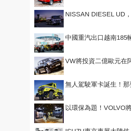
NISSAN DIESEL
中國重汽出口越南185
VW將投資二億歐元在
無人駕駛軍卡誕生！那
以環保為題！VOLVO