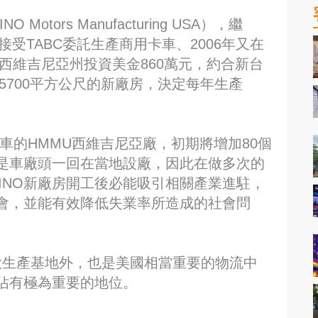
otors Manufacturing USA），繼
接受TABC委託生產商用卡車、2006年又在
西維吉尼亞州投資美金860萬元，約合新台
佔地125700平方公尺的新廠房，決定每年生產
卡車的HMMU西維吉尼亞廠，初期將增加80個
是車廠頭一回在當地設廠，因此在做多次的
HINO新廠房開工後必能吸引相關產業進駐，
會，並能有效降低失業率所造成的社會問
做生產基地外，也是美國相當重要的物流中
佔有極為重要的地位。