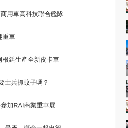
 UD，商用車高科技聯合艦隊
輛重車
阿根廷生產全新皮卡車
要士兵抓蚊子嗎？
將參加RAI商業重車展