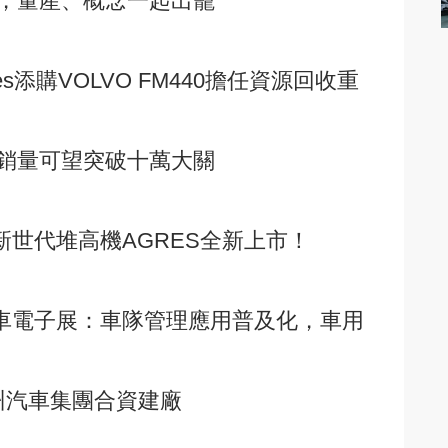
仗，量產、概念一起出籠
kes添購VOLVO FM440擔任資源回收重
銷量可望突破十萬大關
N新世代堆高機AGRES全新上市！
國際汽車電子展：車隊管理應用普及化，車用
州汽車集團合資建廠