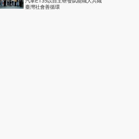
汽車ET35以自主研發賦能職人共織
臺灣社會善循環