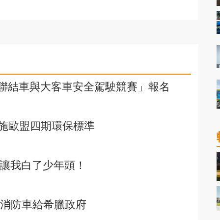
年台灣聯結車與大客車安全駕駛競賽」報名
施歐盟四期環保標準
鑑讓我白了少年頭！
-50消防車給希臘政府