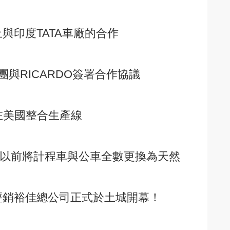
止與印度TATA車廠的合作
與RICARDO簽署合作協議
O在美國整合生產線
0年以前將計程車與公車全數更換為天然
經銷裕佳總公司正式於土城開幕！