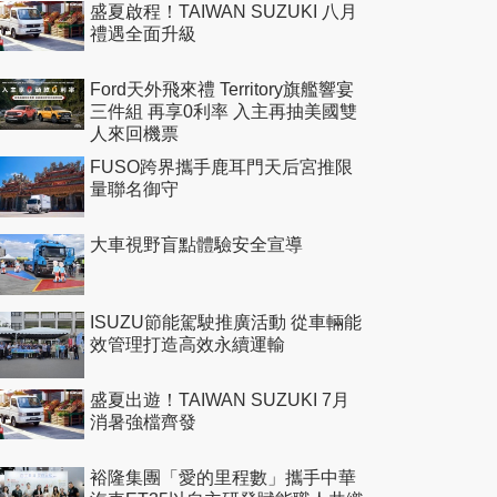
盛夏啟程！TAIWAN SUZUKI 八月
禮遇全面升級
Ford天外飛來禮 Territory旗艦響宴
三件組 再享0利率 入主再抽美國雙
人來回機票
FUSO跨界攜手鹿耳門天后宮推限
量聯名御守
大車視野盲點體驗安全宣導
ISUZU節能駕駛推廣活動 從車輛能
效管理打造高效永續運輸
盛夏出遊！TAIWAN SUZUKI 7月
消暑強檔齊發
裕隆集團「愛的里程數」攜手中華