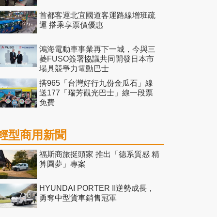
首都客運北宜國道客運路線增班疏
運 搭乘享票價優惠
鴻海電動車事業再下一城，今與三
菱FUSO簽署協議共同開發日本市
場具競爭力電動巴士
搭965「台灣好行九份金瓜石」線
送177「瑞芳觀光巴士」線一段票
免費
輕型商用新聞
福斯商旅挺頭家 推出「德系質感 精
算圓夢」專案
HYUNDAI PORTER II逆勢成長，
勇奪中型貨車銷售冠軍