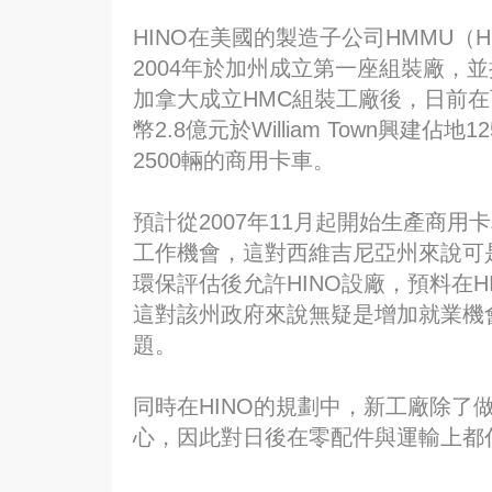
HINO在美國的製造子公司HMMU（HINO M
2004年於加州成立第一座組裝廠，並
加拿大成立HMC組裝工廠後，日前在
幣2.8億元於William Town興建
2500輛的商用卡車。
預計從2007年11月起開始生產商用
工作機會，這對西維吉尼亞州來說可
環保評估後允許HINO設廠，預料在
這對該州政府來說無疑是增加就業機
題。
同時在HINO的規劃中，新工廠除了
心，因此對日後在零配件與運輸上都