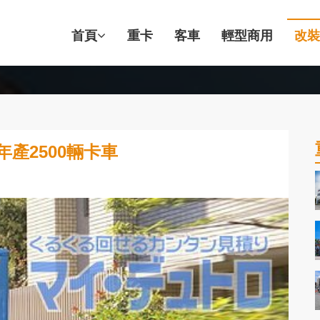
首頁
重卡
客車
輕型商用
改裝
產2500輛卡車