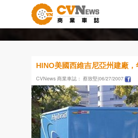
HINO美國西維吉尼亞州建廠，年
CVNews 商業車誌： 蔡致堅
|06/27/2007