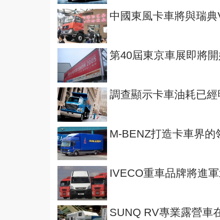
中國東風卡車將與瑞典VOL
第40屆東京車展即將
調查顯示卡車油耗已經
M-BENZ打造卡車界
IVECO重車品牌將進
SUNQ RV專業露營