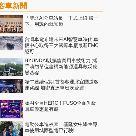
客車新聞
「雙北AI公車站長」正式上線 掃一
下、用說的就知道
台灣車電布建未來AI智慧車時代 車
輛中心取得三大國際車廠最新EMC
認可
HYUNDAI以氫能商用車技術力 攜
手消防單位建構新能源運具救災應
變基礎
端午連續假期 首都客運北宜國道客
運路線 加密直達車班次疏運
號召全台HERO！FUSO全面升級
購車優惠超有感
電動公車進校園：基隆女中學生專
車使用城際型電巴行駛!