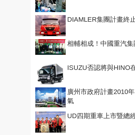
DIAMLER集團計畫終
相輔相成！中國重汽集團
ISUZU否認將與HIN
廣州市政府計畫201
氣
UD四期重車上市暨總