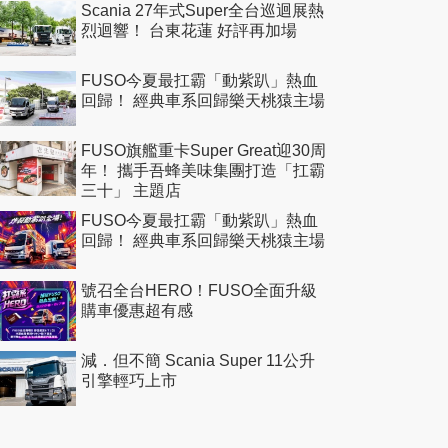
Scania 27年式Super全台巡迴展熱
烈迴響！ 台東花蓮 好評再加場
FUSO今夏最扛霸「動紫趴」熱血
回歸！ 經典車系回歸樂天桃猿主場
FUSO旗艦重卡Super Great迎30周
年！ 攜手吾蜂美味集團打造「扛霸
三十」 主題店
FUSO今夏最扛霸「動紫趴」熱血
回歸！ 經典車系回歸樂天桃猿主場
號召全台HERO！FUSO全面升級
購車優惠超有感
減．但不簡 Scania Super 11公升
引擎輕巧上市