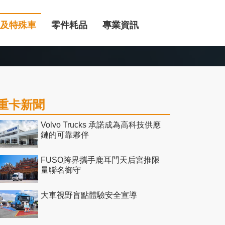
及特殊車
零件耗品
專業資訊
重卡新聞
Volvo Trucks 承諾成為高科技供應
鏈的可靠夥伴
FUSO跨界攜手鹿耳門天后宮推限
量聯名御守
大車視野盲點體驗安全宣導