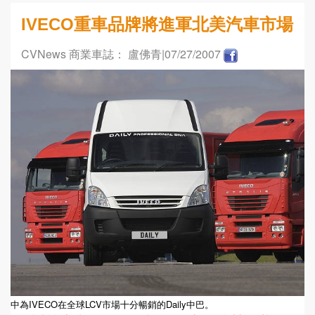
IVECO重車品牌將進軍北美汽車市場
CVNews 商業車誌： 盧佛青
|07/27/2007
中為IVECO在全球LCV市場十分暢銷的Daily中巴。