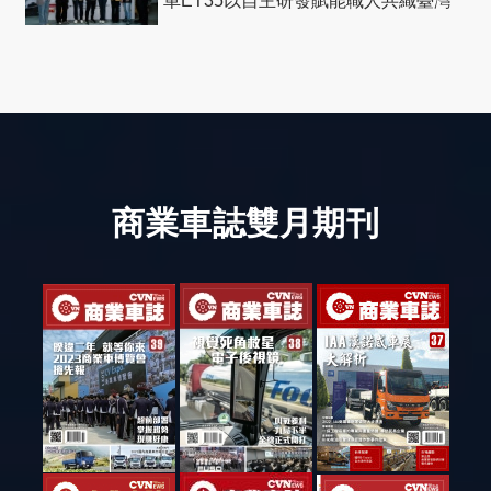
車ET35以自主研發賦能職人共織臺灣
社會善循環
商業車誌雙月期刊