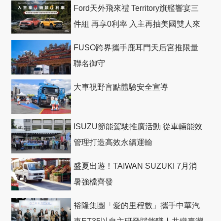
Ford天外飛來禮 Territory旗艦響宴三
件組 再享0利率 入主再抽美國雙人來
回機票
FUSO跨界攜手鹿耳門天后宮推限量
聯名御守
大車視野盲點體驗安全宣導
ISUZU節能駕駛推廣活動 從車輛能效
管理打造高效永續運輸
盛夏出遊！TAIWAN SUZUKI 7月消
暑強檔齊發
裕隆集團「愛的里程數」攜手中華汽