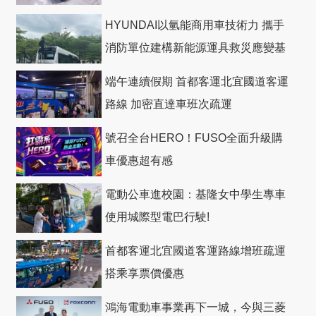
HYUNDAI以氫能商用車技術力 攜手
消防單位建構新能源運具救災應變基
礎
端午連續假期 首都客運北宜國道客運
路線 加密直達車班次疏運
號召全台HERO！FUSO全面升級購
車優惠超有感
電動公車進校園：基隆女中學生專車
使用城際型電巴行駛!
首都客運北宜國道客運路線增班疏運
搭乘享票價優惠
鴻海電動車事業再下一城，今與三菱