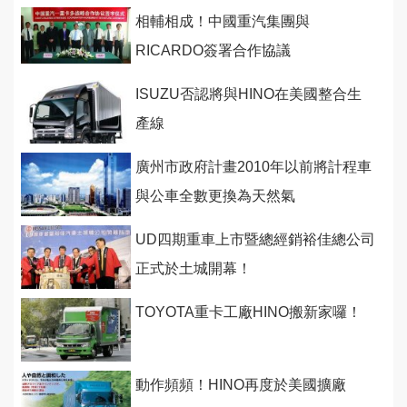
相輔相成！中國重汽集團與
RICARDO簽署合作協議
ISUZU否認將與HINO在美國整合生
產線
廣州市政府計畫2010年以前將計程車
與公車全數更換為天然氣
UD四期重車上市暨總經銷裕佳總公司
正式於土城開幕！
TOYOTA重卡工廠HINO搬新家囉！
動作頻頻！HINO再度於美國擴廠