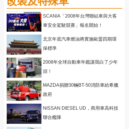
改裝及特殊車
SCANIA「2008年台灣聯結車與大客
車安全駕駛競賽」報名開始！
北京年底汽車燃油將實施歐盟四期環
保標準
2008年全球自動車年鑑讓我白了少年
頭！
MAZDA捐贈30輛BT-50消防車給希臘
政府
NISSAN DIESEL UD，商用車高科技
聯合艦隊