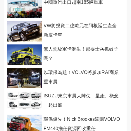
中國重汽出口越南185輛重車
VW將投資二億歐元在阿根廷生產全
新皮卡車
無人駕駛軍卡誕生！那要士兵抓蚊子
嗎？
以環保為題！VOLVO將參加RAI商業
重車展
ISUZU東京車展大陣仗，量產、概念
一起出籠
環保優先！Nick Brookes添購VOLVO
FM440擔任資源回收重任