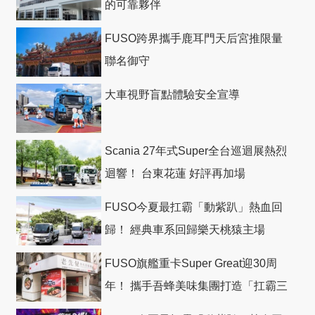
的可靠夥伴
FUSO跨界攜手鹿耳門天后宮推限量
聯名御守
大車視野盲點體驗安全宣導
Scania 27年式Super全台巡迴展熱烈
迴響！ 台東花蓮 好評再加場
FUSO今夏最扛霸「動紫趴」熱血回
歸！ 經典車系回歸樂天桃猿主場
FUSO旗艦重卡Super Great迎30周
年！ 攜手吾蜂美味集團打造「扛霸三
十」 主題店