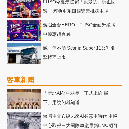
FUSO今夏最扛霸「動紫趴」熱血回
歸！ 經典車系回歸樂天桃猿主場
號召全台HERO！FUSO全面升級購
車優惠超有感
減．但不簡 Scania Super 11公升引
擎輕巧上市
客車新聞
「雙北AI公車站長」正式上線 掃一
下、用說的就知道
台灣車電布建未來AI智慧車時代 車輛
中心取得三大國際車廠最新EMC認可