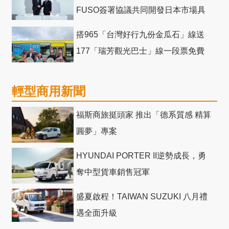
FUSO簽署協議共同開發日本市場具
競爭力電動巴士
搭965「台灣好行九份金瓜石」線送
177「瑞芳觀光巴士」線一段票免費
輕型商用新聞
福斯商旅挺頭家 推出「德系質感 精算
圓夢」專案
HYUNDAI PORTER II逆勢成長，勇
奪中型貨車銷售冠軍
盛夏啟程！TAIWAN SUZUKI 八月禮
遇全面升級