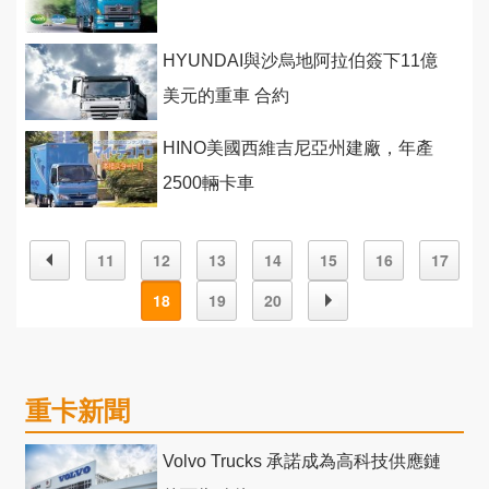
HYUNDAI與沙烏地阿拉伯簽下11億
美元的重車 合約
HINO美國西維吉尼亞州建廠，年產
2500輛卡車
11
12
13
14
15
16
17
18
19
20
重卡新聞
Volvo Trucks 承諾成為高科技供應鏈