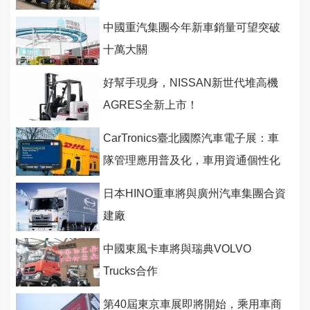
中國重汽集團今年新車銷量可望突破
十萬大關
好幫手現身，NISSAN新世代堆高機
AGRES全新上市！
CarTronics臺北國際汽車電子展：車
隊管理應用普及化，車用資通個性化
服務成趨勢
日本HINO重車將與廣州汽車集團合資
建廠
中國東風卡車將與瑞典VOLVO
Trucks合作
第40屆東京車展即將開始，乘用車商