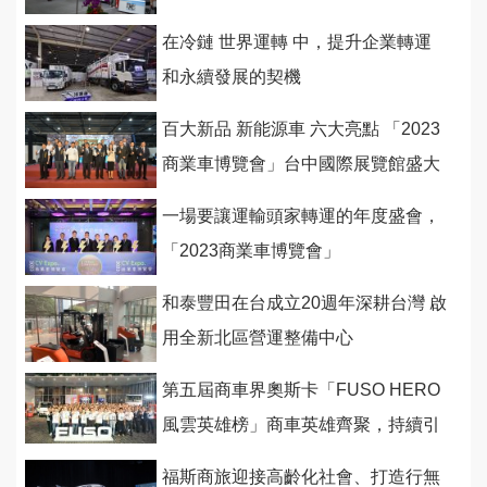
在冷鏈 世界運轉 中，提升企業轉運
和永續發展的契機
百大新品 新能源車 六大亮點 「2023
商業車博覽會」台中國際展覽館盛大
開幕
一場要讓運輸頭家轉運的年度盛會，
「2023商業車博覽會」
和泰豐田在台成立20週年深耕台灣 啟
用全新北區營運整備中心
第五屆商車界奧斯卡「FUSO HERO
風雲英雄榜」商車英雄齊聚，持續引
領台灣經濟昂首前航！
福斯商旅迎接高齡化社會、打造行無