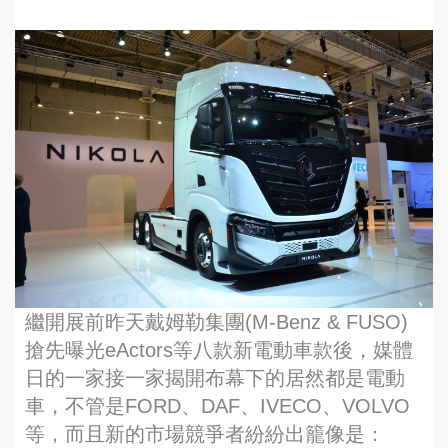
繼開展前昨天戴姆勒集團(M-Benz & FUSO)
搶先曝光eActors等八款新電動車款後，媒體
日的一家接一家揭開布幕下的居然都是電動
車，不管是FORD、DAF、IVECO、VOLVO
等，而且新的市場競爭者紛紛出籠像是：