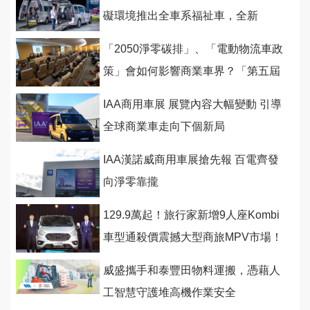
礙環境推出全車系福祉車，全新
Caddy福祉車首度亮相
「2050淨零碳排」、「電動物流車政
策」會如何影響商業車界？「第五屆
商業車智能研討會」 讓你通盤了解
IAA商用車展 展覽內容大幅變動 引導
全球商業車走向下個新局
IAA漢諾威商用車展搶先報 百電齊發
向淨零靠攏
129.9萬起！旅行家新增9人座Kombi
車型通殺價震撼大型商旅MPV市場！
威盛攜手和泰豐田物料運搬，憑藉人
工智慧守護堆高機作業安全