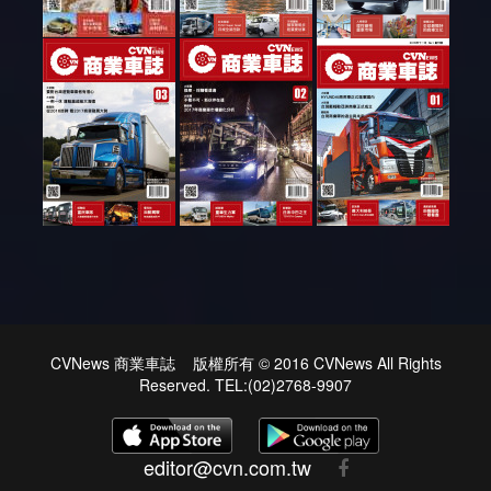
CVNews 商業車誌 版權所有 © 2016 CVNews All Rights
Reserved. TEL:(02)2768-9907
editor@cvn.com.tw