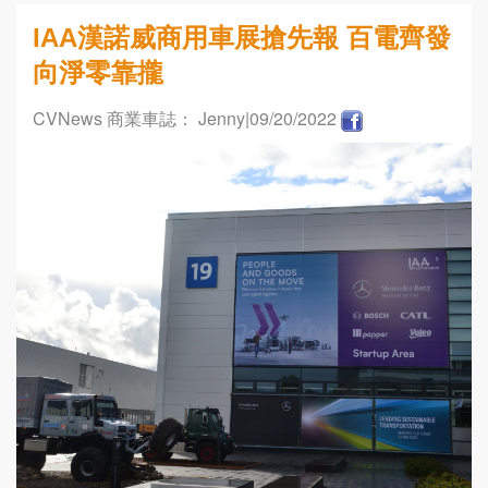
IAA漢諾威商用車展搶先報 百電齊發
向淨零靠攏
CVNews 商業車誌： Jenny
|09/20/2022