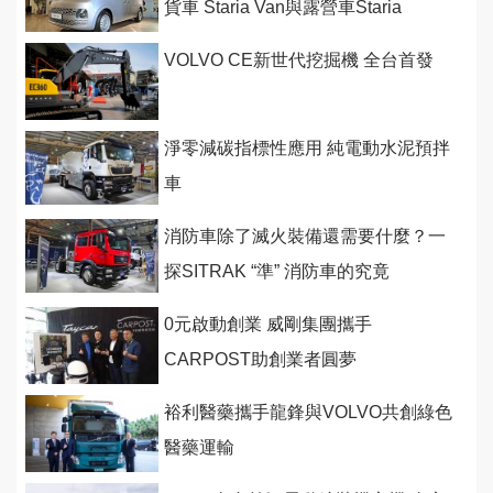
貨車 Staria Van與露營車Staria
Camper發表上市126.8萬起
VOLVO CE新世代挖掘機 全台首發
淨零減碳指標性應用 純電動水泥預拌
車
消防車除了滅火裝備還需要什麼？一
探SITRAK “準” 消防車的究竟
0元啟動創業 威剛集團攜手
CARPOST助創業者圓夢
裕利醫藥攜手龍鋒與VOLVO共創綠色
醫藥運輸