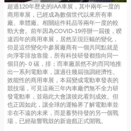
超過120年歷史的IAA車展，其中兩年一度的
商用車展，已經成為數個世代以來所有車
廠、車體廠、相關組件耗品等兩年一度的較
勁大會。前年因為COVID-19停辦一屆後，睽
違四年的商用車展，居然呈現巨幅的變化，
但是這些變化中參展廠商有一個共同點就是
向淨零排放靠攏，所有科技研發都指向同一
個目的- 0 碳，排；而車廠居然不約而同地推
出一系列電動車，讓過往幾屆強調經濟性、
效能性的商用車展，本屆變成電動車發表的
競技場，可見這兩三年內車廠們無不全力研
發電動車，並藉此大會讓彼此看到成效。但
也正因如此，讓全球的運輸界了解電動車並
非在不遠的未來，而是蓄勢待發的另一個戰
場，已經敲響戰鼓的新遊戲正式開戰。