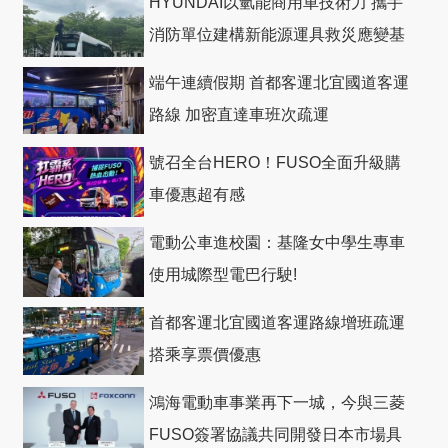
HYUNDAI以氫能商用車技術力 攜手
消防單位建構新能源運具救災應變基
礎
端午連續假期 首都客運北宜國道客運
路線 加密直達車班次疏運
號召全台HERO！FUSO全面升級購
車優惠超有感
電動公車進校園：基隆女中學生專車
使用城際型電巴行駛!
首都客運北宜國道客運路線增班疏運
搭乘享票價優惠
鴻海電動車事業再下一城，今與三菱
FUSO簽署協議共同開發日本市場具