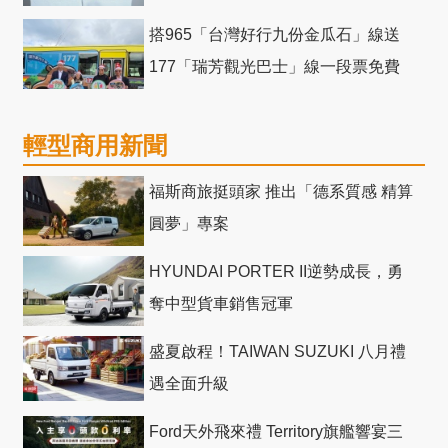
競爭力電動巴士
搭965「台灣好行九份金瓜石」線送
177「瑞芳觀光巴士」線一段票免費
輕型商用新聞
福斯商旅挺頭家 推出「德系質感 精算
圓夢」專案
HYUNDAI PORTER II逆勢成長，勇
奪中型貨車銷售冠軍
盛夏啟程！TAIWAN SUZUKI 八月禮
遇全面升級
Ford天外飛來禮 Territory旗艦響宴三