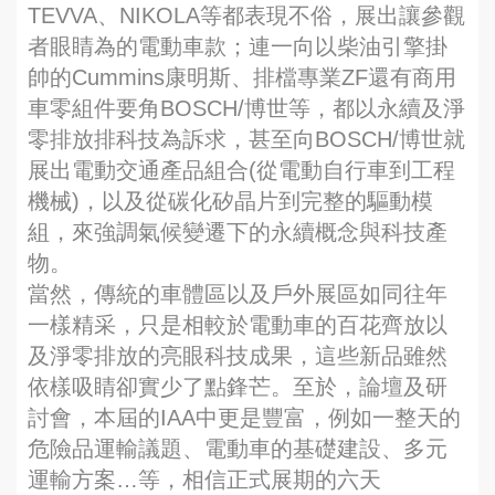
TEVVA、NIKOLA等都表現不俗，展出讓參觀
者眼睛為的電動車款；連一向以柴油引擎掛
帥的Cummins康明斯、排檔專業ZF還有商用
車零組件要角BOSCH/博世等，都以永續及淨
零排放排科技為訴求，甚至向BOSCH/博世就
展出電動交通產品組合(從電動自行車到工程
機械)，以及從碳化矽晶片到完整的驅動模
組，來強調氣候變遷下的永續概念與科技產
物。
當然，傳統的車體區以及戶外展區如同往年
一樣精采，只是相較於電動車的百花齊放以
及淨零排放的亮眼科技成果，這些新品雖然
依樣吸睛卻實少了點鋒芒。至於，論壇及研
討會，本屆的IAA中更是豐富，例如一整天的
危險品運輸議題、電動車的基礎建設、多元
運輸方案…等，相信正式展期的六天