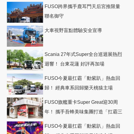
FUSO跨界攜手鹿耳門天后宮推限量
聯名御守
大車視野盲點體驗安全宣導
Scania 27年式Super全台巡迴展熱烈
迴響！ 台東花蓮 好評再加場
FUSO今夏最扛霸「動紫趴」熱血回
歸！ 經典車系回歸樂天桃猿主場
FUSO旗艦重卡Super Great迎30周
年！ 攜手吾蜂美味集團打造「扛霸三
十」 主題店
FUSO今夏最扛霸「動紫趴」熱血回