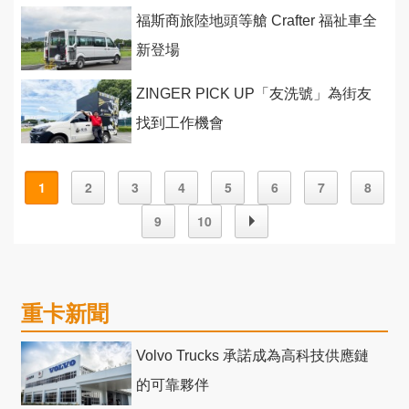
福斯商旅陸地頭等艙 Crafter 福祉車全
新登場
ZINGER PICK UP「友洗號」為街友
找到工作機會
1
2
3
4
5
6
7
8
9
10
重卡新聞
Volvo Trucks 承諾成為高科技供應鏈
的可靠夥伴