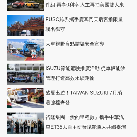
件組 再享0利率 入主再抽美國雙人來
回機票
FUSO跨界攜手鹿耳門天后宮推限量
聯名御守
大車視野盲點體驗安全宣導
ISUZU節能駕駛推廣活動 從車輛能效
管理打造高效永續運輸
盛夏出遊！TAIWAN SUZUKI 7月消
暑強檔齊發
裕隆集團「愛的里程數」攜手中華汽
車ET35以自主研發賦能職人共織臺灣
社會善循環