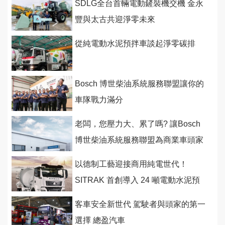
SDLG全台首輛電動鏟裝機交機 金永
豐與太古共迎淨零未來
從純電動水泥預拌車談起淨零碳排
Bosch 博世柴油系統服務聯盟讓你的
車隊戰力滿分
老闆，您壓力大、累了嗎? 讓Bosch
博世柴油系統服務聯盟為商業車頭家
好好紓壓
以德制工藝迎接商用純電世代！
SITRAK 首創導入 24 噸電動水泥預
拌車
客車安全新世代 駕駛者與頭家的第一
選擇 總盈汽車