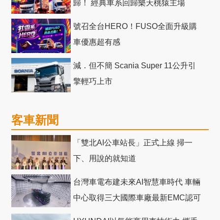
歸！ 經典車系回歸樂天桃猿主場
號召全台HERO！FUSO全面升級購
車優惠超有感
減．但不簡 Scania Super 11公升引
擎輕巧上市
客車新聞
「雙北AI公車站長」正式上線 掃一
下、用說的就知道
台灣車電布建未來AI智慧車時代 車輛
中心取得三大國際車廠最新EMC認可