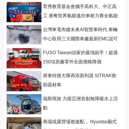
育秀教育基金會攜手高科大、中正高
工 勇奪世界氫能遙控車耐力賽全氫能
組亞軍
台灣車電布建未來AI智慧車時代 車輛
中心取得三大國際車廠最新EMC認可
FUSO Taiwan頭家的最強副手！超過
150項原廠零件全面價格降價
屏東特搜大隊再添新利器 SITRAK救
助器材車
福斯商旅 力挺亞洲首創無障礙水上活
動
商場或露營場都速配， Hyundai廂式