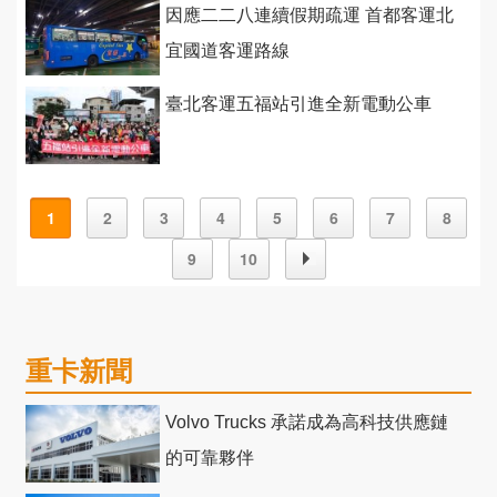
因應二二八連續假期疏運 首都客運北
宜國道客運路線
臺北客運五福站引進全新電動公車
1
2
3
4
5
6
7
8
9
10
重卡新聞
Volvo Trucks 承諾成為高科技供應鏈
的可靠夥伴