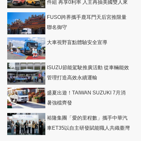
件組 再享0利率 入主再抽美國雙人來
回機票
FUSO跨界攜手鹿耳門天后宮推限量
聯名御守
大車視野盲點體驗安全宣導
ISUZU節能駕駛推廣活動 從車輛能效
管理打造高效永續運輸
盛夏出遊！TAIWAN SUZUKI 7月消
暑強檔齊發
裕隆集團「愛的里程數」攜手中華汽
車ET35以自主研發賦能職人共織臺灣
社會善循環