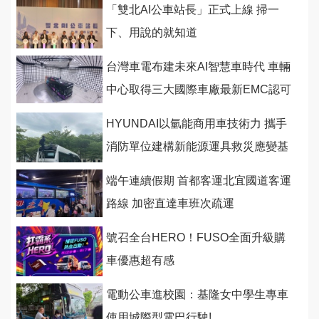
「雙北AI公車站長」正式上線 掃一
下、用說的就知道
台灣車電布建未來AI智慧車時代 車輛
中心取得三大國際車廠最新EMC認可
HYUNDAI以氫能商用車技術力 攜手
消防單位建構新能源運具救災應變基
礎
端午連續假期 首都客運北宜國道客運
路線 加密直達車班次疏運
號召全台HERO！FUSO全面升級購
車優惠超有感
電動公車進校園：基隆女中學生專車
使用城際型電巴行駛!