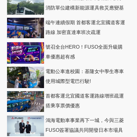
消防單位建構新能源運具救災應變基
礎
端午連續假期 首都客運北宜國道客運
路線 加密直達車班次疏運
號召全台HERO！FUSO全面升級購
車優惠超有感
電動公車進校園：基隆女中學生專車
使用城際型電巴行駛!
首都客運北宜國道客運路線增班疏運
搭乘享票價優惠
鴻海電動車事業再下一城，今與三菱
FUSO簽署協議共同開發日本市場具