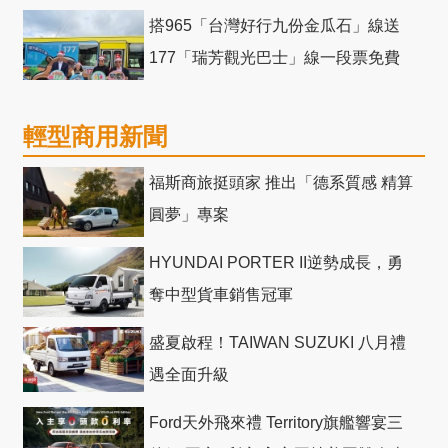
競爭力電動巴士
搭965「台灣好行九份金瓜石」線送
177「瑞芳觀光巴士」線一段票免費
輕型商用新聞
福斯商旅挺頭家 推出「德系質感 精算
圓夢」專案
HYUNDAI PORTER II逆勢成長，勇
奪中型貨車銷售冠軍
盛夏啟程！TAIWAN SUZUKI 八月禮
遇全面升級
Ford天外飛來禮 Territory旗艦響宴三