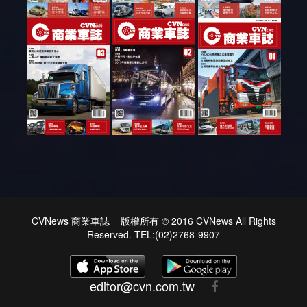
CVNews 商業車誌 版權所有 © 2016 CVNews All Rights
Reserved. TEL:(02)2768-9907
editor@cvn.com.tw