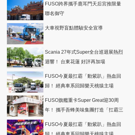
FUSO跨界攜手鹿耳門天后宮推限量
聯名御守
大車視野盲點體驗安全宣導
Scania 27年式Super全台巡迴展熱烈
迴響！ 台東花蓮 好評再加場
FUSO今夏最扛霸「動紫趴」熱血回
歸！ 經典車系回歸樂天桃猿主場
FUSO旗艦重卡Super Great迎30周
年！ 攜手吾蜂美味集團打造「扛霸三
十」 主題店
FUSO今夏最扛霸「動紫趴」熱血回
歸！ 經典車系回歸樂天桃猿主場