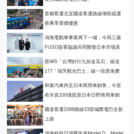
首都客運北宜國道客運路線增班疏運
搭乘享票價優惠
鴻海電動車事業再下一城，今與三菱
FUSO簽署協議共同開發日本市場具
競爭力電動巴士
搭965「台灣好行九份金瓜石」線送
177「瑞芳觀光巴士」線一段票免費
和泰汽車跨足日本商用車銷售，今宣
布斥資100億投資日本日野商用車銷
售網
國道客運2088路線33部城際電巴全新
上路
鴻海科技日鴻華先進Model D、Model