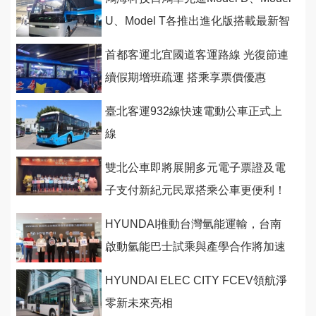
U、Model T各推出進化版搭載最新智
慧與安全科技
首都客運北宜國道客運路線 光復節連
續假期增班疏運 搭乘享票價優惠
臺北客運932線快速電動公車正式上
線
雙北公車即將展開多元電子票證及電
子支付新紀元民眾搭乘公車更便利！
HYUNDAI推動台灣氫能運輸，台南
啟動氫能巴士試乘與產學合作將加速
零碳公共運輸生態系
HYUNDAI ELEC CITY FCEV領航淨
零新未來亮相