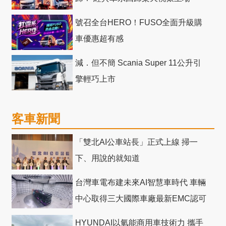
號召全台HERO！FUSO全面升級購
車優惠超有感
減．但不簡 Scania Super 11公升引
擎輕巧上市
客車新聞
「雙北AI公車站長」正式上線 掃一
下、用說的就知道
台灣車電布建未來AI智慧車時代 車輛
中心取得三大國際車廠最新EMC認可
HYUNDAI以氫能商用車技術力 攜手