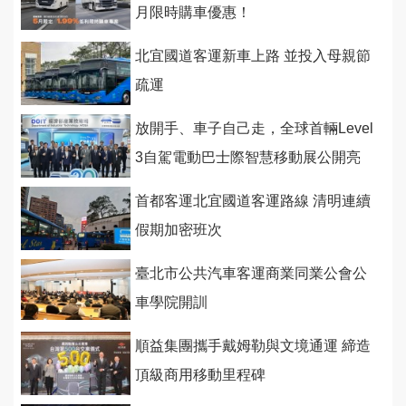
月限時購車優惠！
北宜國道客運新車上路 並投入母親節
疏運
放開手、車子自己走，全球首輛Level
3自駕電動巴士際智慧移動展公開亮
相
首都客運北宜國道客運路線 清明連續
假期加密班次
臺北市公共汽車客運商業同業公會公
車學院開訓
順益集團攜手戴姆勒與文境通運 締造
頂級商用移動里程碑