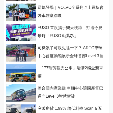
霸氣登場｜VOLVO全系列巴士賞析會
暨車體廠聯展
FUSO 首度攜手樂天桃猿 打造今夏
最嗨「FUSO 動紫趴」
司機累了可以先睡一下？ ARTC車輛
中心首度動態展示全球首部Level 3自
駕電動巴士及最新
「177瑞芳觀光公車」增購2輛全新車
輛
整合國內產業鏈 車輛中心讓國產電巴
邁向Level 3智慧駕駛
突破房貸 1.99% 超低利率 Scania 五