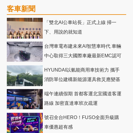
客車新聞
「雙北AI公車站長」正式上線 掃一
下、用說的就知道
台灣車電布建未來AI智慧車時代 車輛
中心取得三大國際車廠最新EMC認可
HYUNDAI以氫能商用車技術力 攜手
消防單位建構新能源運具救災應變基
礎
端午連續假期 首都客運北宜國道客運
路線 加密直達車班次疏運
號召全台HERO！FUSO全面升級購
車優惠超有感