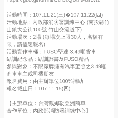
https://goo.gl/forms/C2rBzQDtnti4srow1
活動時間：107.11.21(三)�107.11.22(四)
活動地點 : 內政部消防署訓練中心 (南投縣竹
山鎮大公街100號 竹山交流道下)
活動場次：2場 (每場次上限30人，名額有
限，請儘速報名)
活動實作車輛：FUSO堅達 3.49噸貨車
結訓紀念品 : 結訓證書及FUSO精品
參與對象：不限廠牌擁有汽車駕照之3.49噸
商車車主或司機朋友
報名費用：由主辦單位100%補助
報名截止日：107.11.15(四)
【主辦單位：台灣戴姆勒亞洲商車
合作單位：內政部消防署訓練中心】