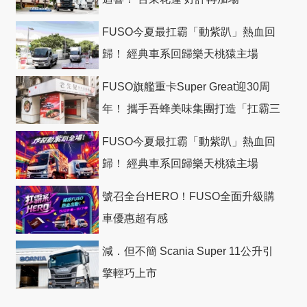
FUSO今夏最扛霸「動紫趴」熱血回
歸！ 經典車系回歸樂天桃猿主場
FUSO旗艦重卡Super Great迎30周
年！ 攜手吾蜂美味集團打造「扛霸三
十」 主題店
FUSO今夏最扛霸「動紫趴」熱血回
歸！ 經典車系回歸樂天桃猿主場
號召全台HERO！FUSO全面升級購
車優惠超有感
減．但不簡 Scania Super 11公升引
擎輕巧上市