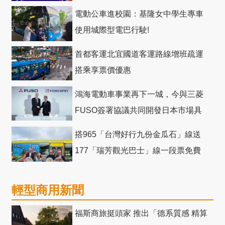
電動公車進校園：基隆女中學生專車
使用城際型電巴行駛!
首都客運北宜國道客運路線增班疏運
搭乘享票價優惠
鴻海電動車事業再下一城，今與三菱
FUSO簽署協議共同開發日本市場具
競爭力電動巴士
搭965「台灣好行九份金瓜石」線送
177「瑞芳觀光巴士」線一段票免費
輕型商用新聞
福斯商旅挺頭家 推出「德系質感 精算