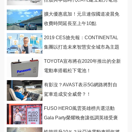
合資公司！
擴大優惠底加！元旦連假國道凌晨免
收費時間延長至上午10點
2019 CES搶先報：CONTINENTAL
集團以打造未來智慧安全城市為主題
展出 ！
TOYOTA宣布將在2020年推出的全新
電動車搭載松下電池！
有影沒？AVAST表示5G網路將對自
駕車造成安全威脅？！
FUSO HERO風雲英雄榜共選活動
Gala Party榮耀晚會讓低調英雄受褒
揚！
性能提升10％？比亞迪電動車明年將