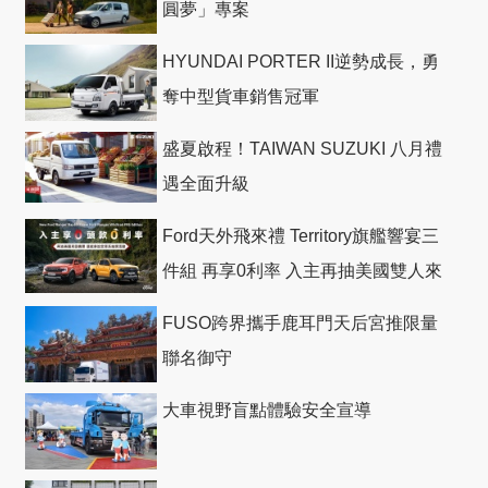
圓夢」專案
HYUNDAI PORTER II逆勢成長，勇
奪中型貨車銷售冠軍
盛夏啟程！TAIWAN SUZUKI 八月禮
遇全面升級
Ford天外飛來禮 Territory旗艦響宴三
件組 再享0利率 入主再抽美國雙人來
回機票
FUSO跨界攜手鹿耳門天后宮推限量
聯名御守
大車視野盲點體驗安全宣導