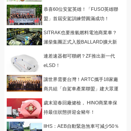
恭喜60位安駕英雄！「FUSO英雄聯
盟」首屆安駕訓練營圓滿成功！
SITRAK也要推氫燃料電池商業車？
濰柴集團正式入股BALLARD擴大新
能源佈局！
連差速器都可聯網？ZF推出新一代
eLSD！
讓世界需要台灣！ARTC攜手18家廠
商共組「自駕車產業聯盟」建大眾運
輸接駁應用服務鏈
歲末迎春回廠健檢， HINO商業車保
持最佳狀態拼迎金豬年！
IIHS：AEB自動緊急煞車可減少50％