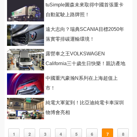
tuSimple圖森未來取得中國首張重卡
自動駕駛上路牌照！
遠大志向？瑞典SCANIA目標2050年
落實零排碳運輸環境！
露營車之王VOLKSWAGEN
California三十歲生日快樂！親訪產地
感受經典之秘！
中國重汽豪瀚N系列在上海超值上
市！
純電大軍駕到！比亞迪純電卡車深圳
物博會亮相
1
2
3
4
5
6
7
8