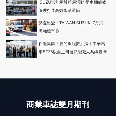
ISUZU節能駕駛推廣活動 從車輛能效
管理打造高效永續運輸
盛夏出遊！TAIWAN SUZUKI 7月消
暑強檔齊發
裕隆集團「愛的里程數」攜手中華汽
車ET35以自主研發賦能職人共織臺灣
社會善循環
商業車誌雙月期刊