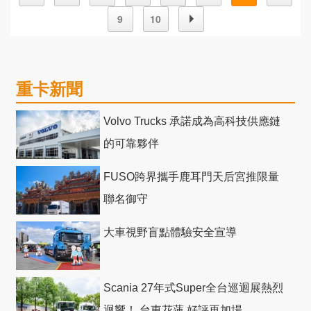
9
10
重卡新聞
Volvo Trucks 承諾成為高科技供應鏈
的可靠夥伴
FUSO跨界攜手鹿耳門天后宮推限量
聯名御守
大車視野盲點體驗安全宣導
Scania 27年式Super全台巡迴展熱烈
迴響！ 台東花蓮 好評再加場