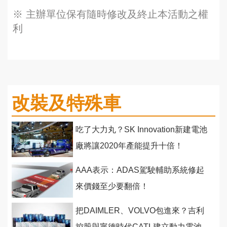
※ 主辦單位保有隨時修改及終止本活動之權
利
改裝及特殊車
吃了大力丸？SK Innovation新建電池
廠將讓2020年產能提升十倍！
AAA表示：ADAS駕駛輔助系統修起
來價錢至少要翻倍！
把DAIMLER、VOLVO包進來？吉利
控股與寧德時代CATL建立動力電池