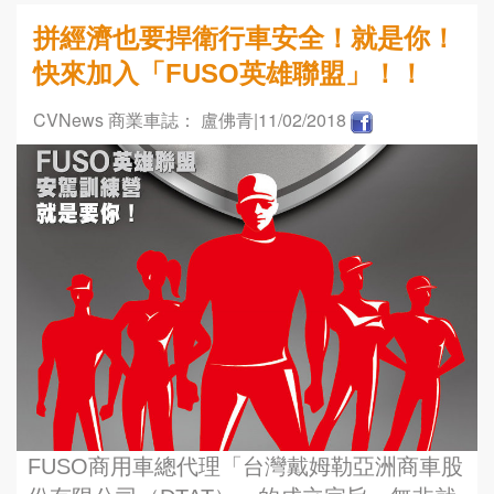
拼經濟也要捍衛行車安全！就是你！
快來加入「FUSO英雄聯盟」！！
CVNews 商業車誌： 盧佛青
|11/02/2018
FUSO商用車總代理「台灣戴姆勒亞洲商車股