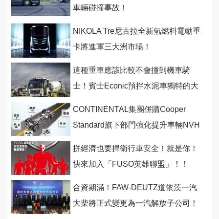
車輛碰撞事故！
NIKOLA Tre尼古拉全新氫燃料電動重
卡將進軍三大洲市場！
這種重車應該比較不會撞到機車騎
士！賓士Econic預拌水泥車獨特的大
視野設計
CONTINENTAL集團併購Cooper
Standard旗下部門強化提升車輛NVH
能力！
拼經濟也要捍衛行車安全！就是你！
快來加入「FUSO英雄聯盟」！！
合資期滿！FAW-DEUTZ道依茨一汽
大柴將正式變更為一汽解放子公司！