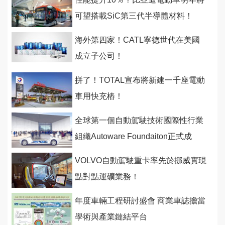
可望搭載SiC第三代半導體材料！
海外第四家！CATL寧德世代在美國
成立子公司！
拼了！TOTAL宣布將新建一千座電動
車用快充樁！
全球第一個自動駕駛技術國際性行業
組織Autoware Foundaiton正式成
立！
VOLVO自動駕駛重卡率先於挪威實現
點對點運礦業務！
年度車輛工程研討盛會 商業車誌擔當
學術與產業鏈結平台