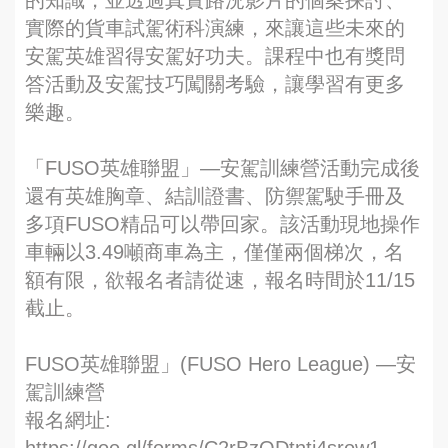
的知識，並透過真實路況影片的個案探討、
實際的貨車試駕術科演練，來讓這些未來的
安駕英雄習得安駕好功夫。課程中也有獎問
答活動及安駕技巧闖關考驗，讓學習有更多
樂趣。
「FUSO英雄聯盟」—安駕訓練營活動完成後
還有英雄胸章、結訓證書、防禦駕駛手冊及
多項FUSO精品可以帶回家。該活動現地操作
車輛以3.49噸商車為主，僅僅兩個梯次，名
額有限，欲報名者請從速，報名時間於11/15
截止。
FUSO英雄聯盟」(FUSO Hero League) —安
駕訓練營
報名網址: