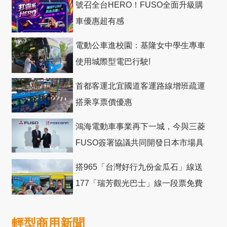
號召全台HERO！FUSO全面升級購
車優惠超有感
電動公車進校園：基隆女中學生專車
使用城際型電巴行駛!
首都客運北宜國道客運路線增班疏運
搭乘享票價優惠
鴻海電動車事業再下一城，今與三菱
FUSO簽署協議共同開發日本市場具
競爭力電動巴士
搭965「台灣好行九份金瓜石」線送
177「瑞芳觀光巴士」線一段票免費
輕型商用新聞