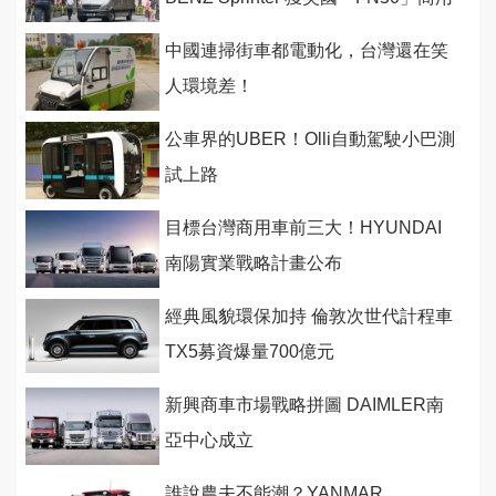
車隊可靠度大獎
中國連掃街車都電動化，台灣還在笑
人環境差！
公車界的UBER！Olli自動駕駛小巴測
試上路
目標台灣商用車前三大！HYUNDAI
南陽實業戰略計畫公布
經典風貌環保加持 倫敦次世代計程車
TX5募資爆量700億元
新興商車市場戰略拼圖 DAIMLER南
亞中心成立
誰說農夫不能潮？YANMAR