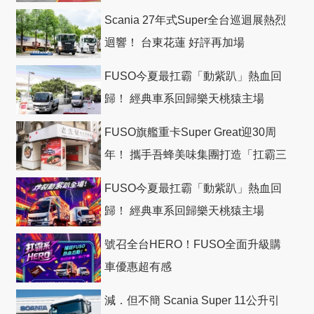
Scania 27年式Super全台巡迴展熱烈
迴響！ 台東花蓮 好評再加場
FUSO今夏最扛霸「動紫趴」熱血回
歸！ 經典車系回歸樂天桃猿主場
FUSO旗艦重卡Super Great迎30周
年！ 攜手吾蜂美味集團打造「扛霸三
十」 主題店
FUSO今夏最扛霸「動紫趴」熱血回
歸！ 經典車系回歸樂天桃猿主場
號召全台HERO！FUSO全面升級購
車優惠超有感
減．但不簡 Scania Super 11公升引