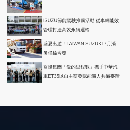
ISUZU節能駕駛推廣活動 從車輛能效
管理打造高效永續運輸
盛夏出遊！TAIWAN SUZUKI 7月消
暑強檔齊發
裕隆集團「愛的里程數」攜手中華汽
車ET35以自主研發賦能職人共織臺灣
社會善循環