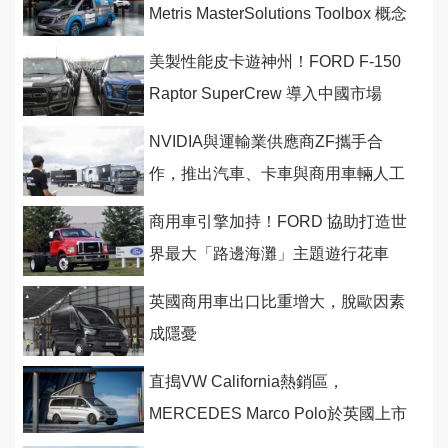
Metris MasterSolutions Toolbox 概念
廂型車
美製性能皮卡遊神州！FORD F-150
Raptor SuperCrew 導入中國市場
NVIDIA與運輸業供應商ZF攜手合
作，推出汽車、卡車與商用車輛人工
智慧之自動駕駛系統
商用車引擎加持！FORD 協助打造世
界最大「路邊海灘」主題遊行花車
英國商用車出口比重增大，脫歐因素
成隱憂
直搗VW California熱銷區，
MERCEDES Marco Polo於英國上市