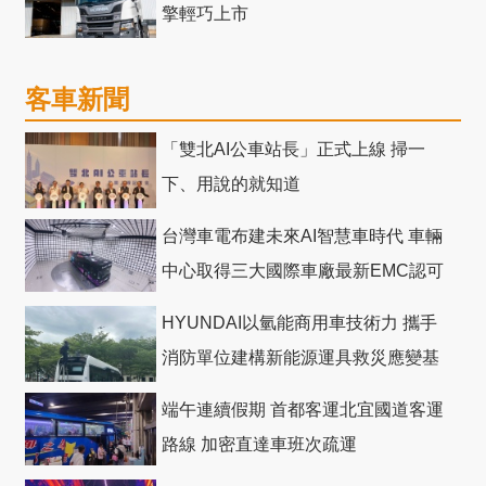
擎輕巧上市
客車新聞
「雙北AI公車站長」正式上線 掃一
下、用說的就知道
台灣車電布建未來AI智慧車時代 車輛
中心取得三大國際車廠最新EMC認可
HYUNDAI以氫能商用車技術力 攜手
消防單位建構新能源運具救災應變基
礎
端午連續假期 首都客運北宜國道客運
路線 加密直達車班次疏運