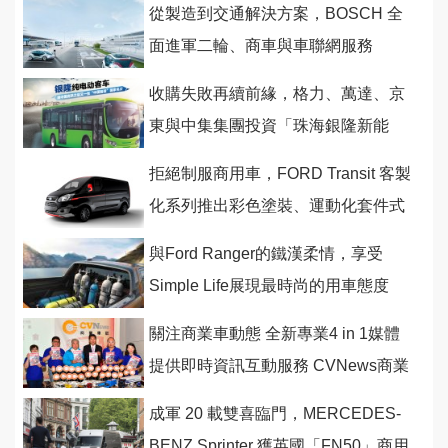
從製造到交通解決方案，BOSCH 全
面進軍二輪、商車與車聯網服務
收購失敗再續前緣，格力、萬達、京
東與中集集團投資「珠海銀隆新能
源」進軍電動車市場
拒絕制服商用車，FORD Transit 客製
化系列推出彩色塗裝、運動化套件式
樣
與Ford Ranger的鐵漢柔情，享受
Simple Life展現最時尚的用車態度
關注商業車動態 全新專業4 in 1媒體
提供即時資訊互動服務 CVNews商業
車誌正式創刊
成軍 20 載雙喜臨門，MERCEDES-
BENZ Sprinter 獲英國「FN50」商用