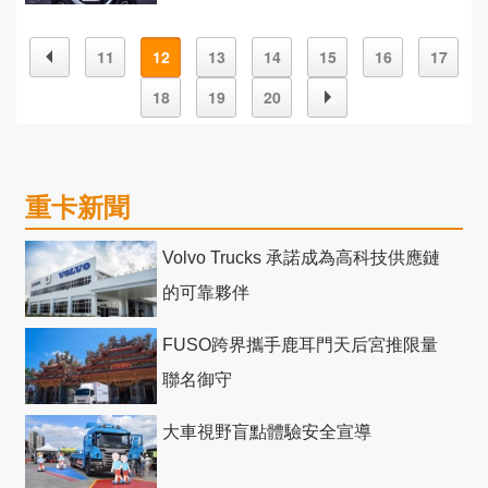
市場上市
11
12
13
14
15
16
17
18
19
20
重卡新聞
Volvo Trucks 承諾成為高科技供應鏈
的可靠夥伴
FUSO跨界攜手鹿耳門天后宮推限量
聯名御守
大車視野盲點體驗安全宣導