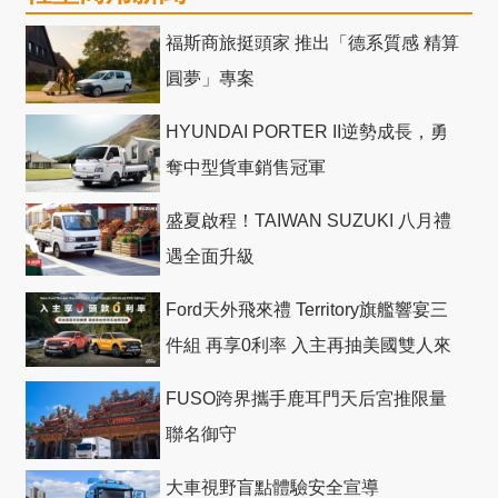
福斯商旅挺頭家 推出「德系質感 精算
圓夢」專案
HYUNDAI PORTER II逆勢成長，勇
奪中型貨車銷售冠軍
盛夏啟程！TAIWAN SUZUKI 八月禮
遇全面升級
Ford天外飛來禮 Territory旗艦響宴三
件組 再享0利率 入主再抽美國雙人來
回機票
FUSO跨界攜手鹿耳門天后宮推限量
聯名御守
大車視野盲點體驗安全宣導