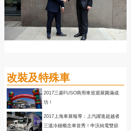
改裝及特殊車
2017三菱FUSO商用車巡迴展圓滿成
功！
2017上海車展報導：上汽躍進超越者
三溫冷鏈概念車首秀！申沃純電雙節