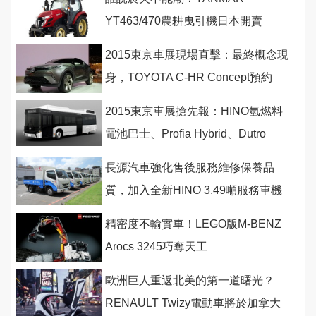
YT463/470農耕曳引機日本開賣
2015東京車展現場直擊：最終概念現
身，TOYOTA C-HR Concept預約
2016年量產
2015東京車展搶先報：HINO氫燃料
電池巴士、Profia Hybrid、Dutro
Hybrid全球首演
長源汽車強化售後服務維修保養品
質，加入全新HINO 3.49噸服務車機
動服務更快速
精密度不輸實車！LEGO版M-BENZ
Arocs 3245巧奪天工
歐洲巨人重返北美的第一道曙光？
RENAULT Twizy電動車將於加拿大