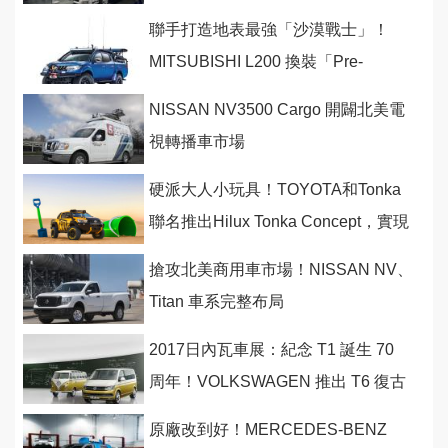
巴士同場亮相！
聯手打造地表最強「沙漠戰士」！
MITSUBISHI L200 換裝「Pre-
Runner」越野風格
NISSAN NV3500 Cargo 開闢北美電
視轉播車市場
硬派大人小玩具！TOYOTA和Tonka
聯名推出Hilux Tonka Concept，實現
所有大小孩的越野夢
搶攻北美商用車市場！NISSAN NV、
Titan 車系完整布局
2017日內瓦車展：紀念 T1 誕生 70
周年！VOLKSWAGEN 推出 T6 復古
紀念式樣
原廠改到好！MERCEDES-BENZ