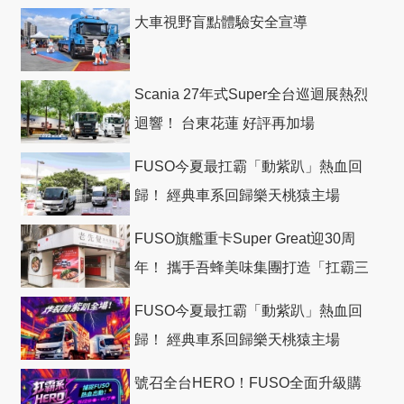
大車視野盲點體驗安全宣導
Scania 27年式Super全台巡迴展熱烈
迴響！ 台東花蓮 好評再加場
FUSO今夏最扛霸「動紫趴」熱血回
歸！ 經典車系回歸樂天桃猿主場
FUSO旗艦重卡Super Great迎30周
年！ 攜手吾蜂美味集團打造「扛霸三
十」 主題店
FUSO今夏最扛霸「動紫趴」熱血回
歸！ 經典車系回歸樂天桃猿主場
號召全台HERO！FUSO全面升級購