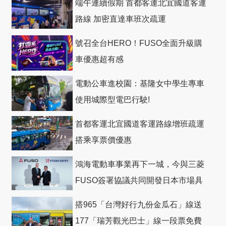
端午連續假期 首都客運北宜國道客運
路線 加密直達車班次疏運
號召全台HERO！FUSO全面升級購
車優惠超有感
電動公車進校園：基隆女中學生專車
使用城際型電巴行駛!
首都客運北宜國道客運路線增班疏運
搭乘享票價優惠
鴻海電動車事業再下一城，今與三菱
FUSO簽署協議共同開發日本市場具
競爭力電動巴士
搭965「台灣好行九份金瓜石」線送
177「瑞芳觀光巴士」線一段票免費