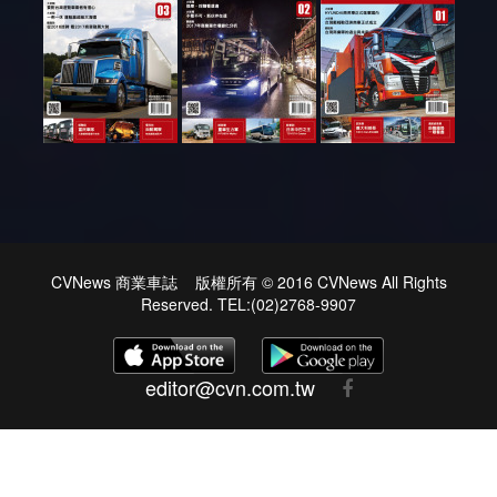
CVNews 商業車誌 版權所有 © 2016 CVNews All Rights
Reserved. TEL:(02)2768-9907
editor@cvn.com.tw