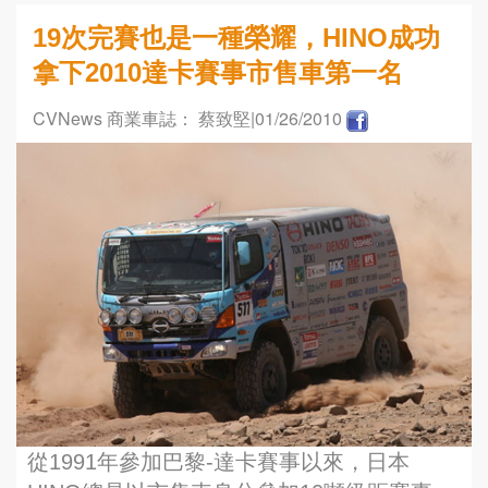
19次完賽也是一種榮耀，HINO成功
拿下2010達卡賽事市售車第一名
CVNews 商業車誌： 蔡致堅
|01/26/2010
從1991年參加巴黎-達卡賽事以來，日本