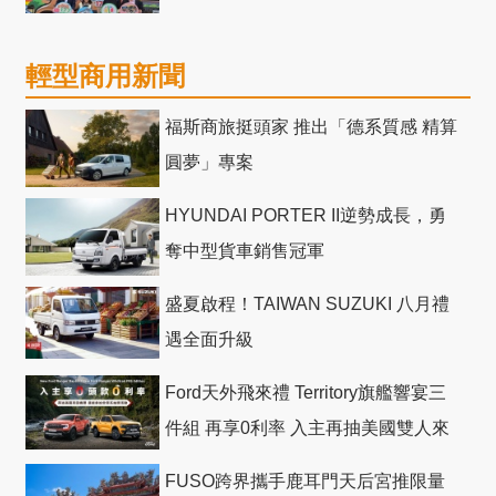
輕型商用新聞
福斯商旅挺頭家 推出「德系質感 精算
圓夢」專案
HYUNDAI PORTER II逆勢成長，勇
奪中型貨車銷售冠軍
盛夏啟程！TAIWAN SUZUKI 八月禮
遇全面升級
Ford天外飛來禮 Territory旗艦響宴三
件組 再享0利率 入主再抽美國雙人來
回機票
FUSO跨界攜手鹿耳門天后宮推限量