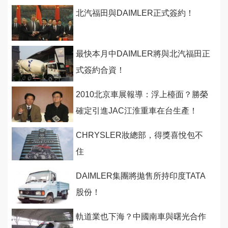
北汽福田與DAIMLER正式簽約！
最快本月中DAIMLER將與北汽福田正
式簽約合資！
2010北京車展報導：浮上檯面？勝榮
確定引進JAC江淮重車在台生產！
CHRYSLER妝總部，得獎喜悅包不
住
DAIMLER集團將拋售所持印度TATA
股份！
軌道業也下海？中國南車與曙光合作