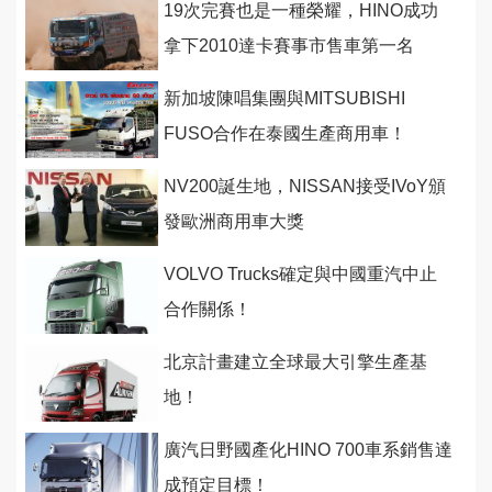
19次完賽也是一種榮耀，HINO成功
拿下2010達卡賽事市售車第一名
新加坡陳唱集團與MITSUBISHI
FUSO合作在泰國生產商用車！
NV200誕生地，NISSAN接受IVoY頒
發歐洲商用車大獎
VOLVO Trucks確定與中國重汽中止
合作關係！
北京計畫建立全球最大引擎生產基
地！
廣汽日野國產化HINO 700車系銷售達
成預定目標！