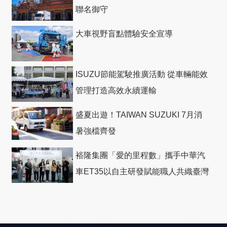
聯名御守
大車視野盲點體驗安全宣導
ISUZU節能駕駛推廣活動 從車輛能效
管理打造高效永續運輸
盛夏出遊！TAIWAN SUZUKI 7月消
暑強檔齊發
裕隆集團「愛的里程數」攜手中華汽
車ET35以自主研發賦能職人共織臺灣
社會善循環