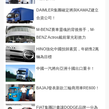
DAIMLER集團確定將與KAMAZ建立
合資公司！
M-BENZ賽車靈魂的背後推手，M-
BENZ Actros戴前輩光彩效力
MERCEDES GP車隊！
HINO強化中國技師素質，年銷售2萬
輛為目標
中國一汽將向亞洲十國出口重卡！
BAJAJ發表新款三輪商用車RE600！
FIAT集團計畫讓DODGE品牌一分為