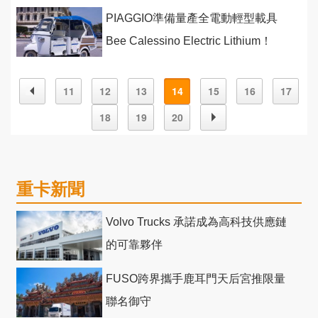
PIAGGIO準備量產全電動輕型載具
Bee Calessino Electric Lithium！
11
12
13
14
15
16
17
18
19
20
重卡新聞
Volvo Trucks 承諾成為高科技供應鏈
的可靠夥伴
FUSO跨界攜手鹿耳門天后宮推限量
聯名御守