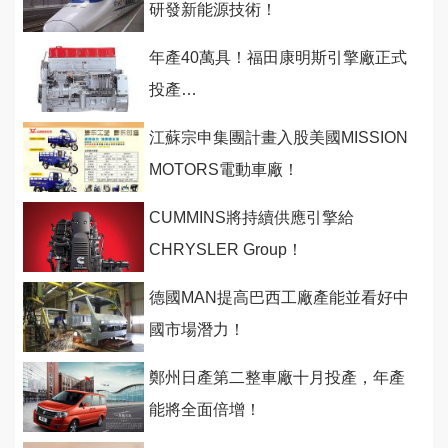
研發新能源技術！
年產40萬具！福田康明斯引擎廠正式
投產…
江蘇宗申集團計畫入股美國MISSION
MOTORS電動車廠！
CUMMINS將持續供應引擎給
CHRYSLER Group！
德國MAN提高巴西工廠產能並看好中
國市場潛力！
鄭州日產第二整車廠十月投產，年產
能將全面倍增！