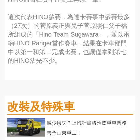
這次代表HINO參賽，為達卡賽事中參賽最多
（27次）的菅原義正與兒子菅原照仁父子檔
所組成的「Hino Team Sugawara」，並以兩
輛HINO Ranger當作賽車，結果在卡車部門
中以第一和第二完成比賽，也讓僅拿到第七
的HINO沾光不少。
改裝及特殊車
減少損失？上汽計畫將匯眾重車業務
售予山東重工！