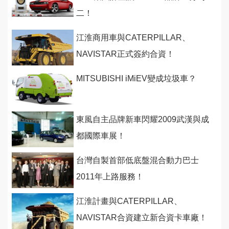
二！
江淮商用車與CATERPILLAR、
NAVISTAR正式簽約合資！
MITSUBISHI iMiEV變成垃圾車？
東風自主品牌新車閃耀2009武漢與成
都國際車展！
台灣自製首部低底盤混合動力巴士
2011年上路服務！
江淮計畫與CATERPILLAR、
NAVISTAR合資建立新合資卡車廠！