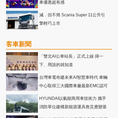
車優惠超有感
減．但不簡 Scania Super 11公升引
擎輕巧上市
客車新聞
「雙北AI公車站長」正式上線 掃一
下、用說的就知道
台灣車電布建未來AI智慧車時代 車輛
中心取得三大國際車廠最新EMC認可
HYUNDAI以氫能商用車技術力 攜手
消防單位建構新能源運具救災應變基
礎