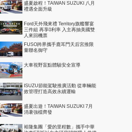
盛夏啟程！TAIWAN SUZUKI 八月
禮遇全面升級
Ford天外飛來禮 Territory旗艦響宴
三件組 再享0利率 入主再抽美國雙
人來回機票
FUSO跨界攜手鹿耳門天后宮推限
量聯名御守
大車視野盲點體驗安全宣導
ISUZU節能駕駛推廣活動 從車輛能
效管理打造高效永續運輸
盛夏出遊！TAIWAN SUZUKI 7月
消暑強檔齊發
裕隆集團「愛的里程數」攜手中華