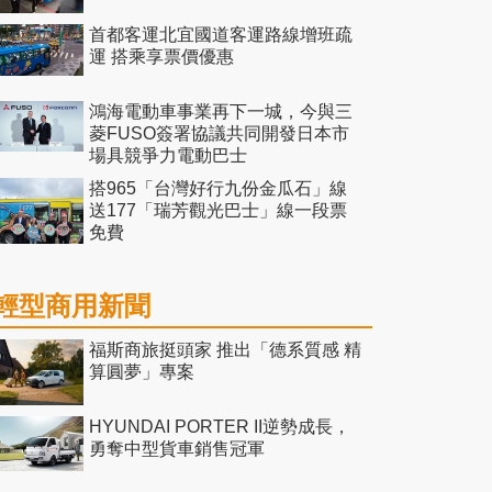
首都客運北宜國道客運路線增班疏
運 搭乘享票價優惠
鴻海電動車事業再下一城，今與三
菱FUSO簽署協議共同開發日本市
場具競爭力電動巴士
搭965「台灣好行九份金瓜石」線
送177「瑞芳觀光巴士」線一段票
免費
輕型商用新聞
福斯商旅挺頭家 推出「德系質感 精
算圓夢」專案
HYUNDAI PORTER II逆勢成長，
勇奪中型貨車銷售冠軍