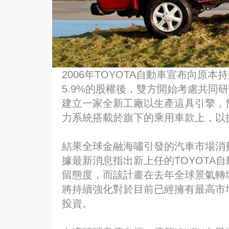
2006年TOYOTA自動車宣布向原本
5.9%的股權後，雙方開始考慮共同研
建立一家全新工廠以生產這具引擎，預
力系統搭載於旗下的乘用車款上，以
結果全球金融海嘯引發的汽車市場消
據最新消息指出新上任的TOYOTA
留態度，而該計畫在去年全球景氣轉
將持續強化對於目前已經擁有最高市
投資。