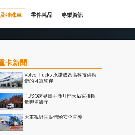
及特殊車
零件耗品
專業資訊
重卡新聞
Volvo Trucks 承諾成為高科技供應
鏈的可靠夥伴
FUSO跨界攜手鹿耳門天后宮推限
量聯名御守
大車視野盲點體驗安全宣導