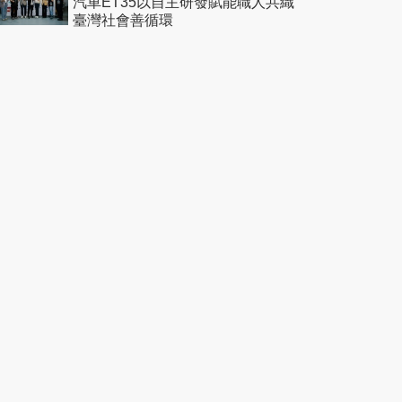
汽車ET35以自主研發賦能職人共織
臺灣社會善循環