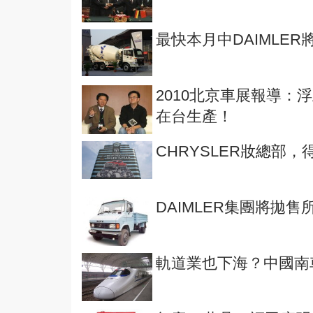
最快本月中DAIMLE
2010北京車展報導：
在台生產！
CHRYSLER妝總部
DAIMLER集團將拋售
軌道業也下海？中國南