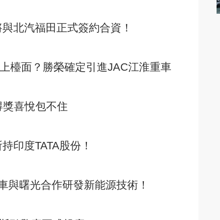
R將與北汽福田正式簽約合資！
浮上檯面？勝榮確定引進JAC江淮重車
，得獎喜悅包不住
所持印度TATA股份！
車與曙光合作研發新能源技術！