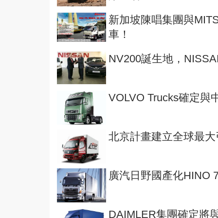
新加坡陳唱集團與MITS
車！
NV200誕生地，NIS
VOLVO Trucks
北京計畫建立全球最大
廣汽日野國產化HINO
DAIMLER集團確定將