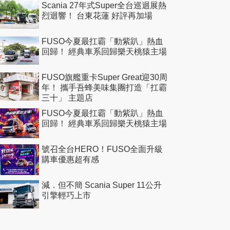
Scania 27年式Super全台巡迴展熱
烈迴響！ 台東花蓮 好評再加場
FUSO今夏最扛霸「動紫趴」熱血
回歸！ 經典車系回歸樂天桃猿主場
FUSO旗艦重卡Super Great迎30周
年！ 攜手吾蜂美味集團打造「扛霸
三十」 主題店
FUSO今夏最扛霸「動紫趴」熱血
回歸！ 經典車系回歸樂天桃猿主場
號召全台HERO！FUSO全面升級
購車優惠超有感
減．但不簡 Scania Super 11公升
引擎輕巧上市