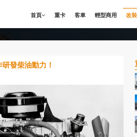
首頁
重卡
客車
輕型商用
改裝
合作研發柴油動力！