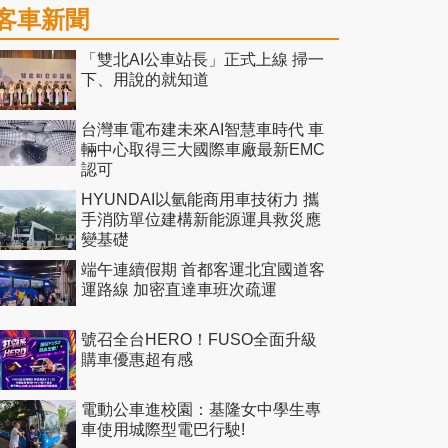
客車新聞
「雙北AI公車站長」正式上線 掃一
下、用說的就知道
台灣車電布建未來AI智慧車時代 車
輛中心取得三大國際車廠最新EMC
認可
HYUNDAI以氫能商用車技術力 攜
手消防單位建構新能源運具救災應
變基礎
端午連續假期 首都客運北宜國道客
運路線 加密直達車班次疏運
號召全台HERO！FUSO全面升級
購車優惠超有感
電動公車進校園：基隆女中學生專
車使用城際型電巴行駛!