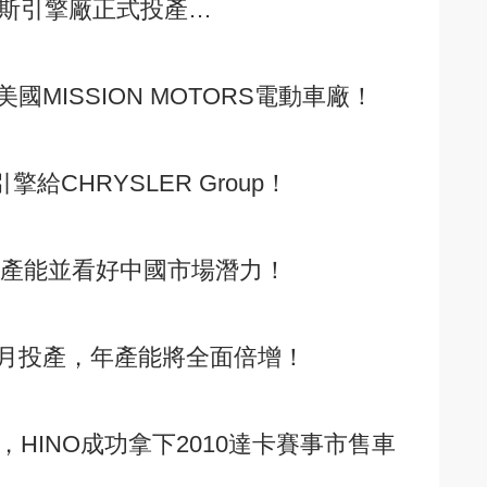
明斯引擎廠正式投產…
MISSION MOTORS電動車廠！
擎給CHRYSLER Group！
廠產能並看好中國市場潛力！
月投產，年產能將全面倍增！
，HINO成功拿下2010達卡賽事市售車