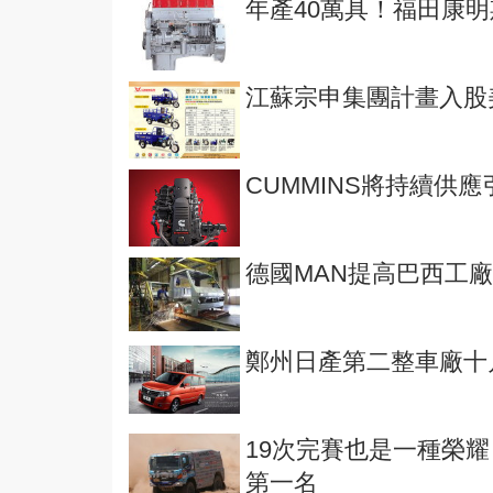
年產40萬具！福田康
江蘇宗申集團計畫入股美國
CUMMINS將持續供應引
德國MAN提高巴西工
鄭州日產第二整車廠十
19次完賽也是一種榮耀
第一名