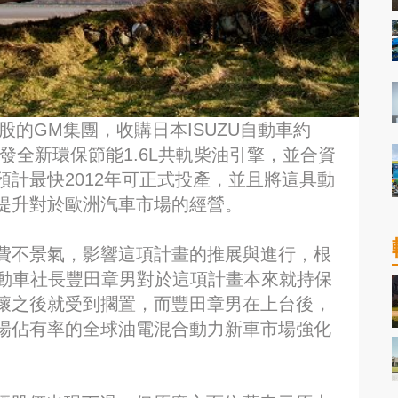
持股的GM集團，收購日本ISUZU自動車約
發全新環保節能1.6L共軌柴油引擎，並合資
計最快2012年可正式投產，並且將這具動
提升對於歐洲汽車市場的經營。
費不景氣，影響這項計畫的推展與進行，根
自動車社長豐田章男對於這項計畫本來就持保
壞之後就受到擱置，而豐田章男在上台後，
場佔有率的全球油電混合動力新車市場強化