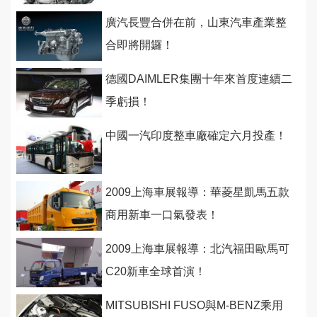
廣汽長豐合併在前，山東汽車產業整
合即將開鑼！
德國DAIMLER集團十年來首度連續二
季虧損！
中國一汽印度整車廠確定六月投產！
2009上海車展報導：華菱星凱馬五款
商用新車一口氣發表！
2009上海車展報導：北汽福田歐馬可
C20新車全球首演！
MITSUBISHI FUSO與M-BENZ乘用