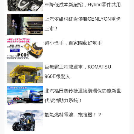
車降低成本新絕招，Hybrid零件共用
化
上汽依維柯紅岩傑獅GENLYON重卡
上市！
超小怪手，自家園藝好幫手
巨無霸工程載運車，KOMATSU
960E很驚人
北汽福田奧鈴捷運換裝環保節能新世
代柴油動力系統！
氫氣燃料電池…拖拉機！？