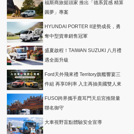
福斯商旅挺頭家 推出「德系質感 精算
圓夢」專案
HYUNDAI PORTER II逆勢成長，勇
奪中型貨車銷售冠軍
盛夏啟程！TAIWAN SUZUKI 八月禮
遇全面升級
Ford天外飛來禮 Territory旗艦響宴三
件組 再享0利率 入主再抽美國雙人來
回機票
FUSO跨界攜手鹿耳門天后宮推限量
聯名御守
大車視野盲點體驗安全宣導