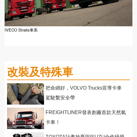
IVECO Stralis車系
改裝及特殊車
把命綁好，VOLVO Trucks宣導卡車
駕駛繫安全帶
FREIGHTLINER發表創廠首款天然氣
卡車！
TOYOTA計畫放棄與ISUZU合作研發