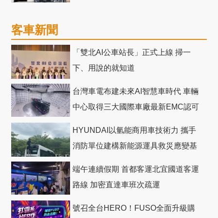
客車新聞
「雙北AI公車站長」正式上線 掃一
下、用說的就知道
台灣車電布建未來AI智慧車時代 車輛
中心取得三大國際車廠最新EMC認可
HYUNDAI以氫能商用車技術力 攜手
消防單位建構新能源運具救災應變基
礎
端午連續假期 首都客運北宜國道客運
路線 加密直達車班次疏運
號召全台HERO！FUSO全面升級購