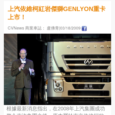
上汽依維柯紅岩傑獅GENLYON重卡
上市！
CVNews 商業車誌： 盧佛青
|03/18/2009
根據最新消息指出，在2008年上汽集團成功