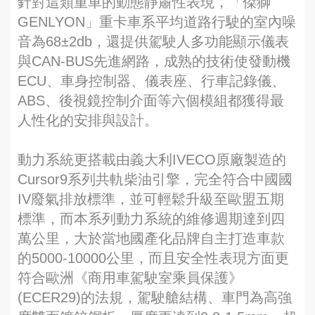
針對這類重車的動態靜肅性表現，「傑獅
GENLYON」重卡車系平均道路行駛的室內噪
音為68±2db，還提供駕駛人多功能顯示儀表
與CAN-BUS先進網路，成熟的技術使發動機
ECU、車身控制器、儀表座、行車記錄儀、
ABS、後視鏡控制介面等六個模組都獲得最
人性化的安排與設計。
動力系統更搭載由義大利IVECO原廠製造的
Cursor9系列共軌柴油引擎，完全符合中國國
IV廢氣排放標準，並可輕鬆升級至歐盟五期
標準，而本系列動力系統的維修週期達到四
萬公里，大於當地國產化品牌自主打造車款
的5000-10000公里，而且安全性表現方面更
符合歐洲《商用車駕駛室乘員保護》
(ECER29)的法規，駕駛艙結構、車門為高強