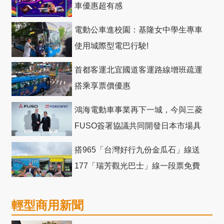
車優惠超有感
電動公車進校園：基隆女中學生專車
使用城際型電巴行駛!
首都客運北宜國道客運路線增班疏運
搭乘享票價優惠
鴻海電動車事業再下一城，今與三菱
FUSO簽署協議共同開發日本市場具
競爭力電動巴士
搭965「台灣好行九份金瓜石」線送
177「瑞芳觀光巴士」線一段票免費
輕型商用新聞