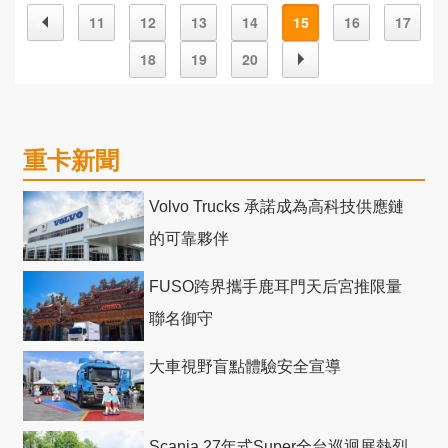
11
12
13
14
15
16
17
18
19
20
重卡新聞
Volvo Trucks 承諾成為高科技供應鏈
的可靠夥伴
FUSO跨界攜手鹿耳門天后宮推限量
聯名御守
大車視野盲點體驗安全宣導
Scania 27年式Super全台巡迴展熱烈