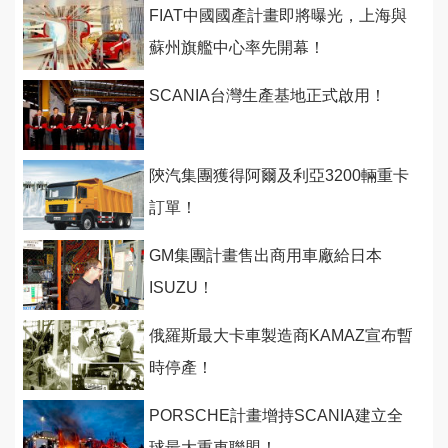
FIAT中國國產計畫即將曝光，上海與
蘇州旗艦中心率先開幕！
SCANIA台灣生產基地正式啟用！
陝汽集團獲得阿爾及利亞3200輛重卡
訂單！
GM集團計畫售出商用車廠給日本
ISUZU！
俄羅斯最大卡車製造商KAMAZ宣布暫
時停產！
PORSCHE計畫增持SCANIA建立全
球最大重車聯盟！