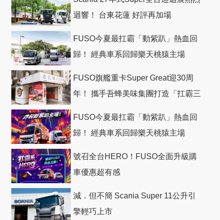
迴響！ 台東花蓮 好評再加場
FUSO今夏最扛霸「動紫趴」熱血回
歸！ 經典車系回歸樂天桃猿主場
FUSO旗艦重卡Super Great迎30周
年！ 攜手吾蜂美味集團打造「扛霸三
十」 主題店
FUSO今夏最扛霸「動紫趴」熱血回
歸！ 經典車系回歸樂天桃猿主場
號召全台HERO！FUSO全面升級購
車優惠超有感
減．但不簡 Scania Super 11公升引
擎輕巧上市