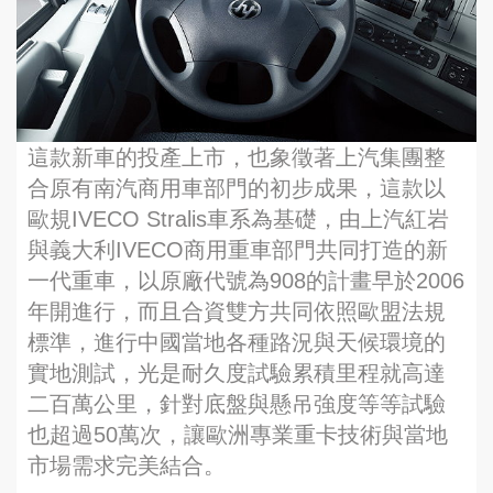
這款新車的投產上市，也象徵著上汽集團整
合原有南汽商用車部門的初步成果，這款以
歐規IVECO Stralis車系為基礎，由上汽紅岩
與義大利IVECO商用重車部門共同打造的新
一代重車，以原廠代號為908的計畫早於2006
年開進行，而且合資雙方共同依照歐盟法規
標準，進行中國當地各種路況與天候環境的
實地測試，光是耐久度試驗累積里程就高達
二百萬公里，針對底盤與懸吊強度等等試驗
也超過50萬次，讓歐洲專業重卡技術與當地
市場需求完美結合。