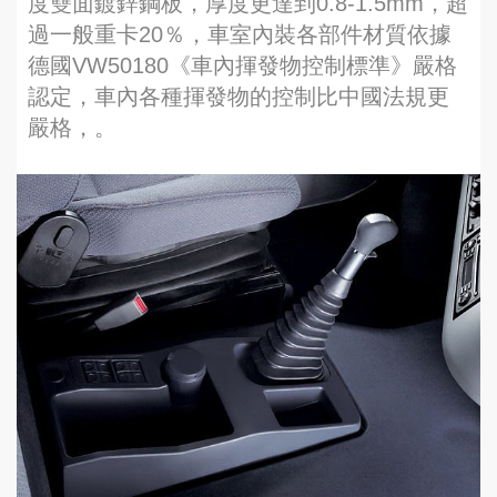
度雙面鍍鋅鋼板，厚度更達到0.8-1.5mm，超
過一般重卡20％，車室內裝各部件材質依據
德國VW50180《車內揮發物控制標準》嚴格
認定，車內各種揮發物的控制比中國法規更
嚴格，。