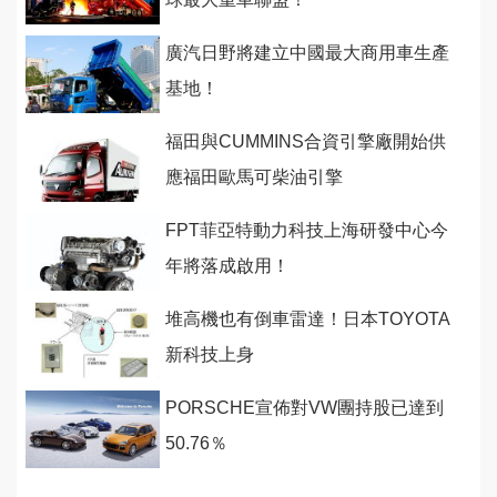
廣汽日野將建立中國最大商用車生產
基地！
福田與CUMMINS合資引擎廠開始供
應福田歐馬可柴油引擎
FPT菲亞特動力科技上海研發中心今
年將落成啟用！
堆高機也有倒車雷達！日本TOYOTA
新科技上身
PORSCHE宣佈對VW團持股已達到
50.76％