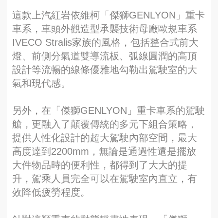
這款上汽紅岩依維柯「傑獅GENLYON」重卡
車系，車頭外觀造型承襲技術母廠歐規車系
IVECO Stralis家族的風格，包括整合式前大
燈、前側分氣道雙導流板、弧線圓潤的高頂
設計等流暢的線條優雅地勾勒出駕駛室的大
氣和現代感。
另外，在「傑獅GENLYON」重卡車系的駕駛
艙，更融入了顛覆傳統的多元下組合策略，
提供人性化設計的超大駕駛內部空間，最大
高度達到2200mm，無論是通過性還是擺放
大件物品時的便利性，都得到了大大的提
升，駕乘人員完全可以在駕駛室內直立，有
效降低疲勞程度。