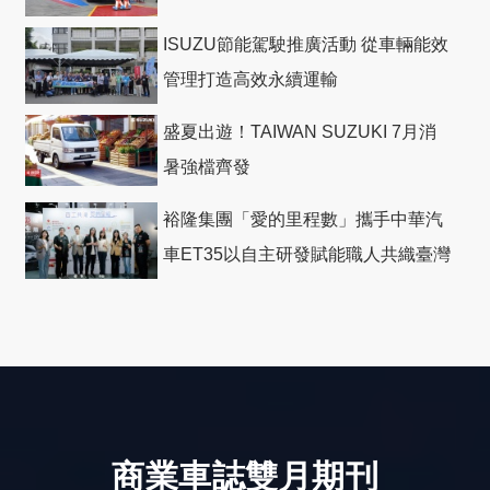
ISUZU節能駕駛推廣活動 從車輛能效
管理打造高效永續運輸
盛夏出遊！TAIWAN SUZUKI 7月消
暑強檔齊發
裕隆集團「愛的里程數」攜手中華汽
車ET35以自主研發賦能職人共織臺灣
社會善循環
商業車誌雙月期刊