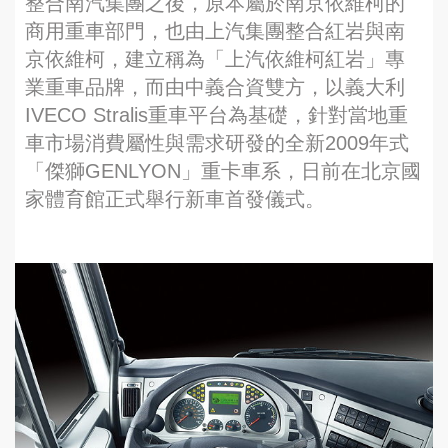
整合南汽集團之後，原本屬於南京依維柯的
商用重車部門，也由上汽集團整合紅岩與南
京依維柯，建立稱為「上汽依維柯紅岩」專
業重車品牌，而由中義合資雙方，以義大利
IVECO Stralis重車平台為基礎，針對當地重
車市場消費屬性與需求研發的全新2009年式
「傑獅GENLYON」重卡車系，日前在北京國
家體育館正式舉行新車首發儀式。