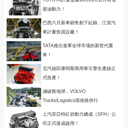
柴油動力！
巴西六月新車銷售創下紀錄，江淮汽
車計畫投資設廠！
TATA推出進軍全球市場的新世代重
車！
北汽福田康明斯商用車引擎生產線正
式投產！
減碳救地球，VOLVO
Trucks/Logistics環保路併行
上汽菲亞特紅岩動力總成（SFH）公
司正式落成啟用！