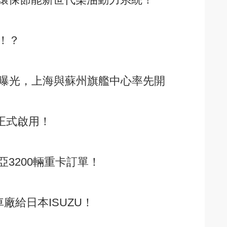
！？
將曝光，上海與蘇州旗艦中心率先開
地正式啟用！
3200輛重卡訂單！
廠給日本ISUZU！