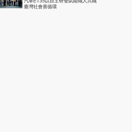
汽車ET35以自主研發賦能職人共織
臺灣社會善循環