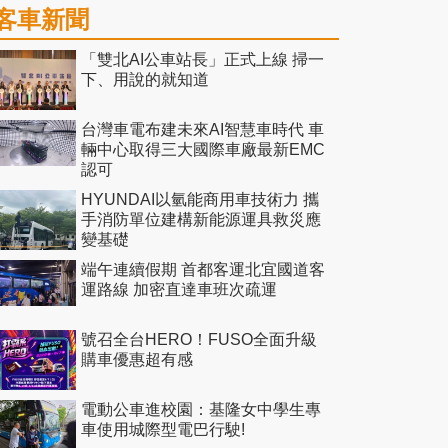
客車新聞
「雙北AI公車站長」正式上線 掃一
下、用說的就知道
台灣車電布建未來AI智慧車時代 車
輛中心取得三大國際車廠最新EMC
認可
HYUNDAI以氫能商用車技術力 攜
手消防單位建構新能源運具救災應
變基礎
端午連續假期 首都客運北宜國道客
運路線 加密直達車班次疏運
號召全台HERO！FUSO全面升級
購車優惠超有感
電動公車進校園：基隆女中學生專
車使用城際型電巴行駛!