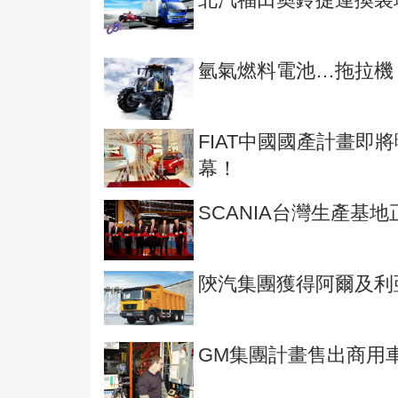
氫氣燃料電池…拖拉機
FIAT中國國產計畫即
幕！
SCANIA台灣生產基
陝汽集團獲得阿爾及利亞
GM集團計畫售出商用車