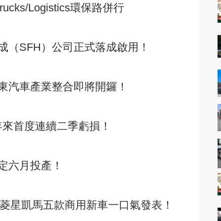
cks/Logistics環保路併行
成（SFH）公司正式落成啟用！
東汽車產業整合即將開鑼！
十年來首度連續二季虧損！
定六月投產！
：華菱星凱馬五款商用新車一口氣發表！