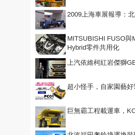
2009上海車展報導：
MITSUBISHI FU
Hybrid零件共用化
上汽依維柯紅岩傑獅GE
超小怪手，自家園藝好
巨無霸工程載運車，KOM
北汽福田奧鈴捷運換裝