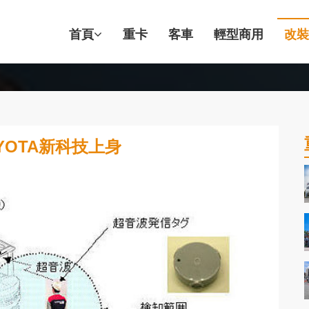
首頁
重卡
客車
輕型商用
改裝
OTA新科技上身