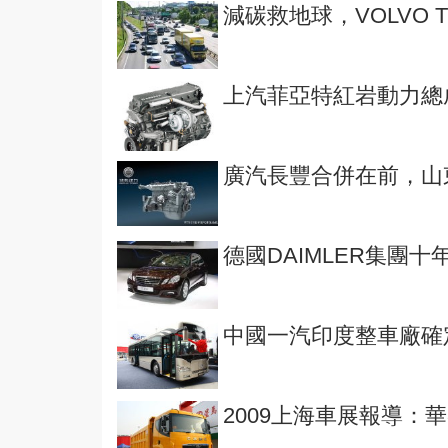
減碳救地球，VOLVO Tru
上汽菲亞特紅岩動力總
廣汽長豐合併在前，山
德國DAIMLER集團
中國一汽印度整車廠確
2009上海車展報導