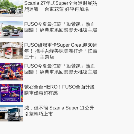
Scania 27年式Super全台巡迴展熱
烈迴響！ 台東花蓮 好評再加場
FUSO今夏最扛霸「動紫趴」熱血
回歸！ 經典車系回歸樂天桃猿主場
FUSO旗艦重卡Super Great迎30周
年！ 攜手吾蜂美味集團打造「扛霸
三十」 主題店
FUSO今夏最扛霸「動紫趴」熱血
回歸！ 經典車系回歸樂天桃猿主場
號召全台HERO！FUSO全面升級
購車優惠超有感
減．但不簡 Scania Super 11公升
引擎輕巧上市