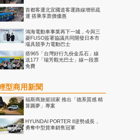
首都客運北宜國道客運路線增班疏
運 搭乘享票價優惠
鴻海電動車事業再下一城，今與三
菱FUSO簽署協議共同開發日本市
場具競爭力電動巴士
搭965「台灣好行九份金瓜石」線
送177「瑞芳觀光巴士」線一段票
免費
輕型商用新聞
福斯商旅挺頭家 推出「德系質感 精
算圓夢」專案
HYUNDAI PORTER II逆勢成長，
勇奪中型貨車銷售冠軍