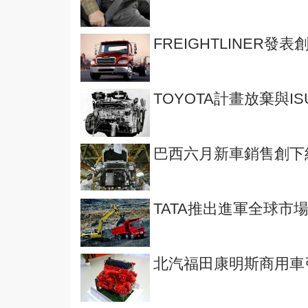
FREIGHTLINER
TOYOTA計畫放棄與I
巴西六月新車銷售創下
TATA推出進軍全球市
北汽福田康明斯商用車