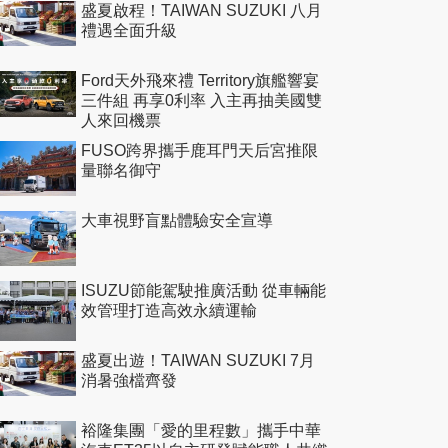
盛夏啟程！TAIWAN SUZUKI 八月
禮遇全面升級
Ford天外飛來禮 Territory旗艦響宴
三件組 再享0利率 入主再抽美國雙
人來回機票
FUSO跨界攜手鹿耳門天后宮推限
量聯名御守
大車視野盲點體驗安全宣導
ISUZU節能駕駛推廣活動 從車輛能
效管理打造高效永續運輸
盛夏出遊！TAIWAN SUZUKI 7月
消暑強檔齊發
裕隆集團「愛的里程數」攜手中華