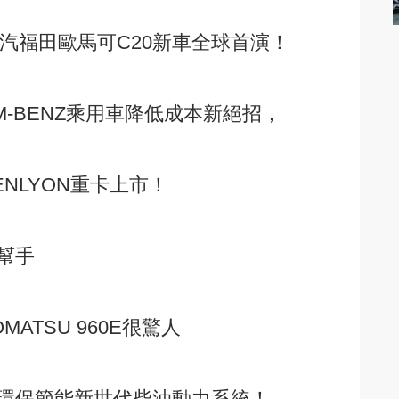
北汽福田歐馬可C20新車全球首演！
SO與M-BENZ乘用車降低成本新絕招，
NLYON重卡上市！
幫手
ATSU 960E很驚人
環保節能新世代柴油動力系統！