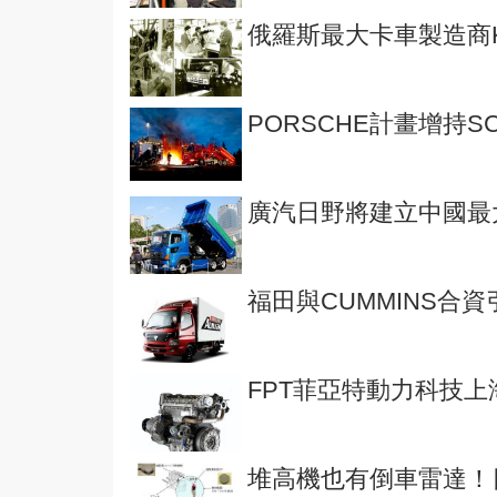
俄羅斯最大卡車製造商K
PORSCHE計畫增持S
廣汽日野將建立中國最
福田與CUMMINS合
FPT菲亞特動力科技
堆高機也有倒車雷達！日