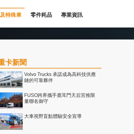
及特殊車
零件耗品
專業資訊
重卡新聞
Volvo Trucks 承諾成為高科技供應
鏈的可靠夥伴
FUSO跨界攜手鹿耳門天后宮推限
量聯名御守
大車視野盲點體驗安全宣導