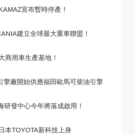
AMAZ宣布暫時停產！
CANIA建立全球最大重車聯盟！
大商用車生產基地！
資引擎廠開始供應福田歐馬可柴油引擎
上海研發中心今年將落成啟用！
本TOYOTA新科技上身