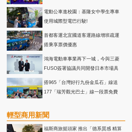
電動公車進校園：基隆女中學生專車
使用城際型電巴行駛!
首都客運北宜國道客運路線增班疏運
搭乘享票價優惠
鴻海電動車事業再下一城，今與三菱
FUSO簽署協議共同開發日本市場具
競爭力電動巴士
搭965「台灣好行九份金瓜石」線送
177「瑞芳觀光巴士」線一段票免費
輕型商用新聞
福斯商旅挺頭家 推出「德系質感 精算