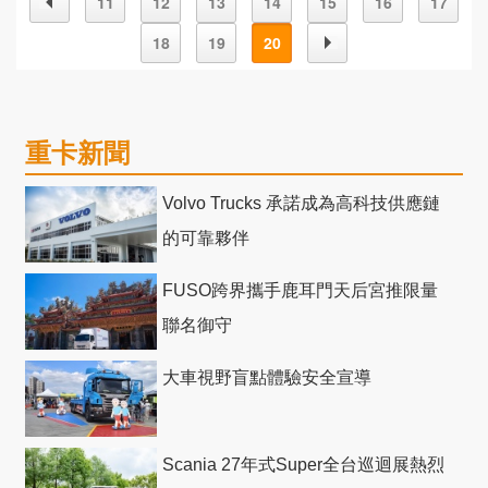
11
12
13
14
15
16
17
18
19
20
重卡新聞
Volvo Trucks 承諾成為高科技供應鏈
的可靠夥伴
FUSO跨界攜手鹿耳門天后宮推限量
聯名御守
大車視野盲點體驗安全宣導
Scania 27年式Super全台巡迴展熱烈