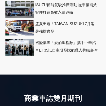
ISUZU節能駕駛推廣活動 從車輛能效
管理打造高效永續運輸
盛夏出遊！TAIWAN SUZUKI 7月消
暑強檔齊發
裕隆集團「愛的里程數」攜手中華汽
車ET35以自主研發賦能職人共織臺灣
社會善循環
商業車誌雙月期刊