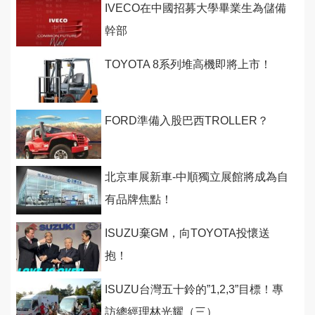
IVECO在中國招募大學畢業生為儲備
幹部
TOYOTA 8系列堆高機即將上市！
FORD準備入股巴西TROLLER？
北京車展新車-中順獨立展館將成為自
有品牌焦點！
ISUZU棄GM，向TOYOTA投懷送
抱！
ISUZU台灣五十鈴的”1,2,3”目標！專
訪總經理林光耀（三）