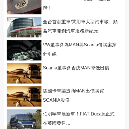
灣！
全台首創重車/乘用車大型汽車城，順
益汽車開創汽車服務新紀元
VW董事會為MAN與Scania併購案穿
針引線
Scania董事會否決MAN降低出價
德國卡車製造商MAN出價購買
SCANIA股份
伯明罕車展新車！FIAT Ducato正式
在英國發售…