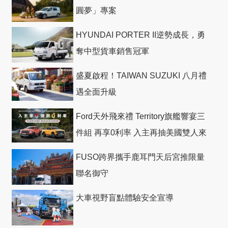
圓夢」專案
HYUNDAI PORTER II逆勢成長，勇
奪中型貨車銷售冠軍
盛夏啟程！TAIWAN SUZUKI 八月禮
遇全面升級
Ford天外飛來禮 Territory旗艦響宴三
件組 再享0利率 入主再抽美國雙人來
回機票
FUSO跨界攜手鹿耳門天后宮推限量
聯名御守
大車視野盲點體驗安全宣導