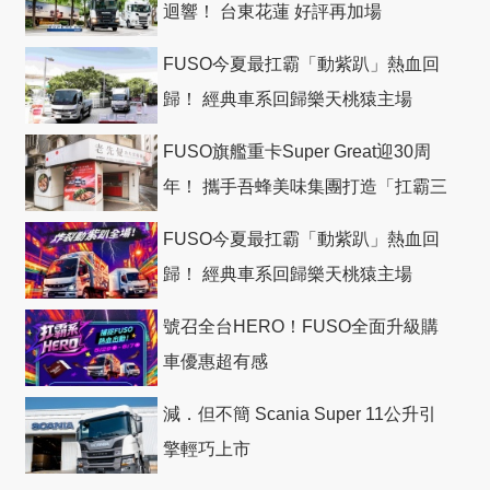
迴響！ 台東花蓮 好評再加場
FUSO今夏最扛霸「動紫趴」熱血回
歸！ 經典車系回歸樂天桃猿主場
FUSO旗艦重卡Super Great迎30周
年！ 攜手吾蜂美味集團打造「扛霸三
十」 主題店
FUSO今夏最扛霸「動紫趴」熱血回
歸！ 經典車系回歸樂天桃猿主場
號召全台HERO！FUSO全面升級購
車優惠超有感
減．但不簡 Scania Super 11公升引
擎輕巧上市