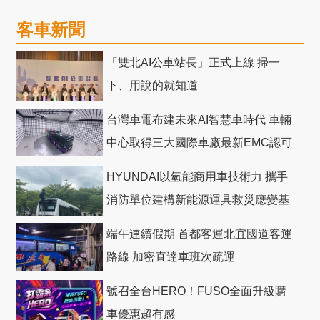
客車新聞
「雙北AI公車站長」正式上線 掃一
下、用說的就知道
台灣車電布建未來AI智慧車時代 車輛
中心取得三大國際車廠最新EMC認可
HYUNDAI以氫能商用車技術力 攜手
消防單位建構新能源運具救災應變基
礎
端午連續假期 首都客運北宜國道客運
路線 加密直達車班次疏運
號召全台HERO！FUSO全面升級購
車優惠超有感