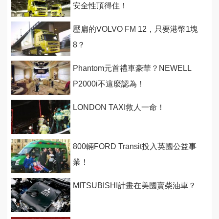
安全性頂得住！
壓扁的VOLVO FM 12，只要港幣1塊
8？
Phantom元首禮車豪華？NEWELL
P2000i不這麼認為！
LONDON TAXI救人一命！
800輛FORD Transit投入英國公益事
業！
MITSUBISHI計畫在美國賣柴油車？