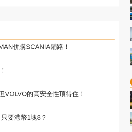
AN併購SCANIA鋪路！
演！
但VOLVO的高安全性頂得住！
2，只要港幣1塊8？