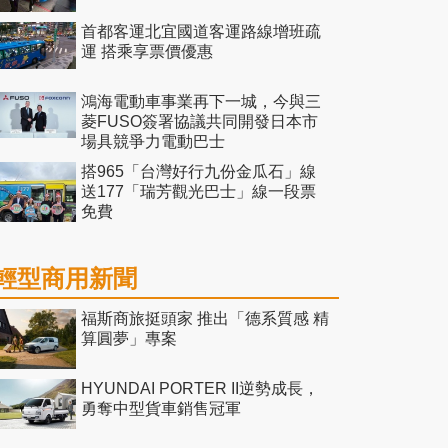
首都客運北宜國道客運路線增班疏
運 搭乘享票價優惠
鴻海電動車事業再下一城，今與三
菱FUSO簽署協議共同開發日本市
場具競爭力電動巴士
搭965「台灣好行九份金瓜石」線
送177「瑞芳觀光巴士」線一段票
免費
輕型商用新聞
福斯商旅挺頭家 推出「德系質感 精
算圓夢」專案
HYUNDAI PORTER II逆勢成長，
勇奪中型貨車銷售冠軍