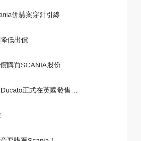
ania併購案穿針引線
AN降低出價
價購買SCANIA股份
 Ducato正式在英國發售…
！
要購買Scania！