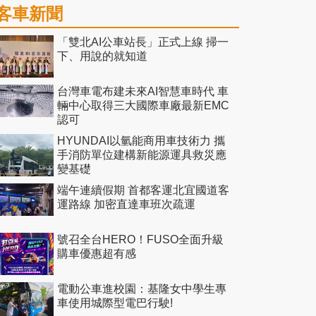
客車新聞
「雙北AI公車站長」正式上線 掃一
下、用說的就知道
台灣車電布建未來AI智慧車時代 車
輛中心取得三大國際車廠最新EMC
認可
HYUNDAI以氫能商用車技術力 攜
手消防單位建構新能源運具救災應
變基礎
端午連續假期 首都客運北宜國道客
運路線 加密直達車班次疏運
號召全台HERO！FUSO全面升級
購車優惠超有感
電動公車進校園：基隆女中學生專
車使用城際型電巴行駛!