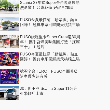
Scania 27年式Super全台巡迴展熱
烈迴響！ 台東花蓮 好評再加場
FUSO今夏最扛霸「動紫趴」熱血
回歸！ 經典車系回歸樂天桃猿主場
FUSO旗艦重卡Super Great迎30周
年！ 攜手吾蜂美味集團打造「扛霸
三十」 主題店
FUSO今夏最扛霸「動紫趴」熱血
回歸！ 經典車系回歸樂天桃猿主場
號召全台HERO！FUSO全面升級
購車優惠超有感
減．但不簡 Scania Super 11公升
引擎輕巧上市