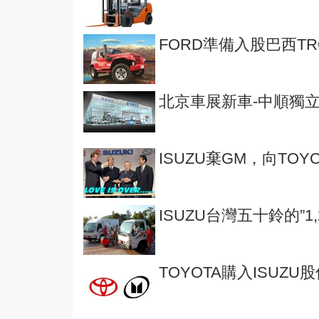
FORD準備入股巴西TR
北京車展新車-中順獨
ISUZU棄GM，向TO
ISUZU台灣五十鈴的”
TOYOTA購入ISUZU