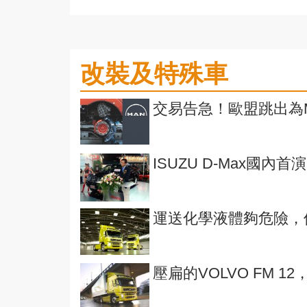
改裝及特殊車
交易告急！歐盟跳出為M
ISUZU D-Max國內首
運送化學液體夠危險，
壓扁的VOLVO FM 1