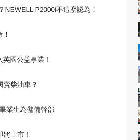
？NEWELL P2000i不這麼認為！
命！
it投入英國公益事業！
美國賣柴油車？
學畢業生為儲備幹部
機即將上市！