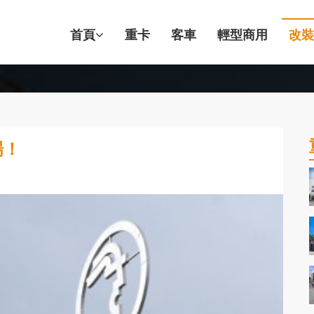
首頁
重卡
客車
輕型商用
改裝
場！