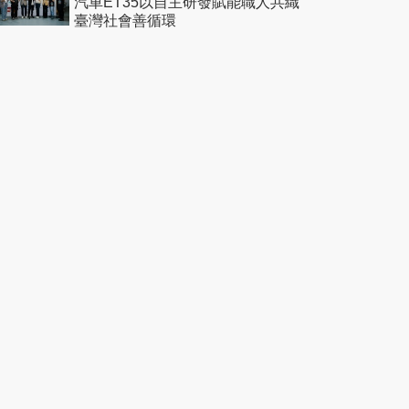
汽車ET35以自主研發賦能職人共織
臺灣社會善循環