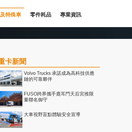
及特殊車
零件耗品
專業資訊
重卡新聞
Volvo Trucks 承諾成為高科技供應
鏈的可靠夥伴
FUSO跨界攜手鹿耳門天后宮推限
量聯名御守
大車視野盲點體驗安全宣導