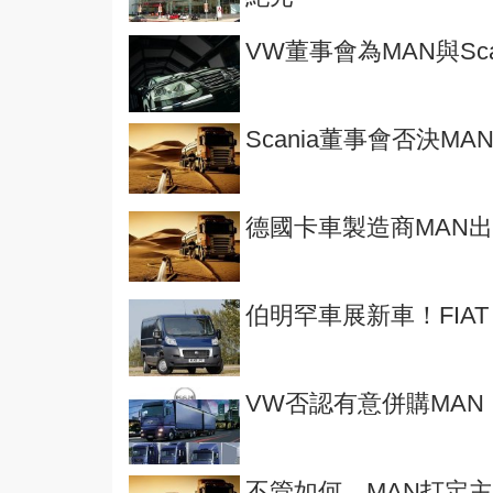
VW董事會為MAN與Sc
Scania董事會否決M
德國卡車製造商MAN出
伯明罕車展新車！FIAT
VW否認有意併購MAN
不管如何，MAN打定主意