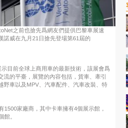
toNet之前也搶先爲網友們提供巴黎車展速
諾威在九月21日搶先登場第61屆的
展示目前全球上商用車的最新技術，該展會爲
交流的平臺，展覽的內容包括，貨車、牽引
越野車以及MPV、汽車配件、汽車改裝、特
有1500家廠商，其中卡車擁有4個展示館，
個館。