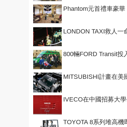
Phantom元首禮車豪華
LONDON TAXI救人一
800輛FORD Trans
MITSUBISHI計畫在
IVECO在中國招募大
TOYOTA 8系列堆高