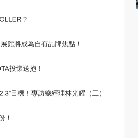
OLLER？
立展館將成為自有品牌焦點！
YOTA投懷送抱！
1,2,3”目標！專訪總經理林光耀（三）
股份！