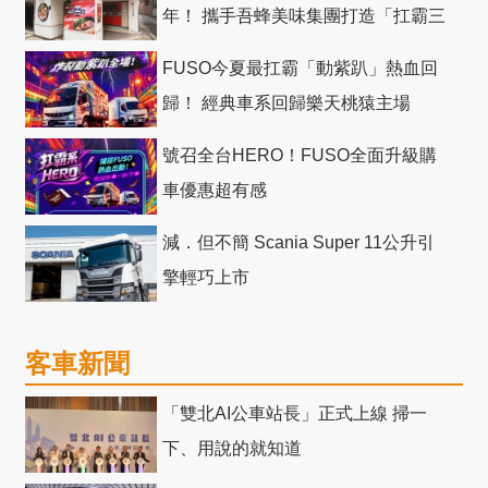
年！ 攜手吾蜂美味集團打造「扛霸三
十」 主題店
FUSO今夏最扛霸「動紫趴」熱血回
歸！ 經典車系回歸樂天桃猿主場
號召全台HERO！FUSO全面升級購
車優惠超有感
減．但不簡 Scania Super 11公升引
擎輕巧上市
客車新聞
「雙北AI公車站長」正式上線 掃一
下、用說的就知道