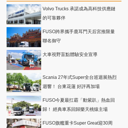
Volvo Trucks 承諾成為高科技供應鏈
的可靠夥伴
FUSO跨界攜手鹿耳門天后宮推限量
聯名御守
大車視野盲點體驗安全宣導
Scania 27年式Super全台巡迴展熱烈
迴響！ 台東花蓮 好評再加場
FUSO今夏最扛霸「動紫趴」熱血回
歸！ 經典車系回歸樂天桃猿主場
FUSO旗艦重卡Super Great迎30周