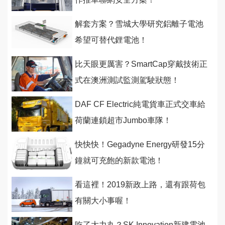
解套方案？雪城大學研究鋁離子電池
希望可替代鋰電池！
比天眼更厲害？SmartCap穿戴技術正
式在澳洲測試監測駕駛狀態！
DAF CF Electric純電貨車正式交車給
荷蘭連鎖超市Jumbo車隊！
快快快！Gegadyne Energy研發15分
鐘就可充飽的新款電池！
看這裡！2019新政上路，還有跟荷包
有關大小事喔！
吃了大力丸？SK Innovation新建電池