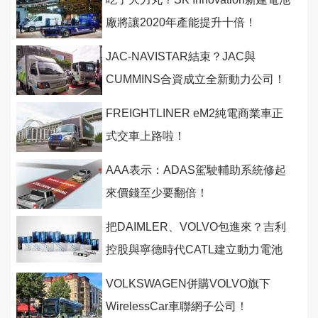
廠將讓2020年產能提升十倍！
JAC-NAVISTAR結束？JAC與
CUMMINS合資成立全新動力公司！
FREIGHTLINER eM2純電商業車正
式交車上路啦！
AAA表示：ADAS駕駛輔助系統修起
來價錢至少要翻倍！
把DAIMLER、VOLVO包進來？吉利
控股與寧德時代CATL建立動力電池
合資公司！
VOLKSWAGEN併購VOLVO旗下
WirelessCar車聯網子公司！