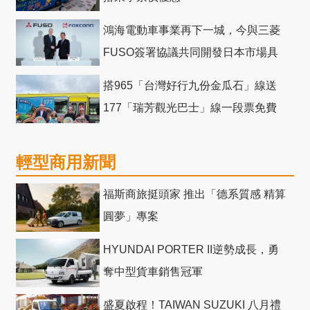
鴻海電動車事業再下一城，今與三菱
FUSO簽署協議共同開發日本市場具
競爭力電動巴士
搭965「台灣好行九份金瓜石」線送
177「瑞芳觀光巴士」線一段票免費
輕型商用新聞
福斯商旅挺頭家 推出「德系質感 精算
圓夢」專案
HYUNDAI PORTER II逆勢成長，勇
奪中型貨車銷售冠軍
盛夏啟程！TAIWAN SUZUKI 八月禮