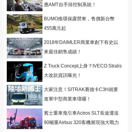
應AMT自手排控制系統！
BUMO推環保露營車，售價新台幣
455萬元起
2018年DAIMLER商業車創下有史以
來最佳銷售成績！
Z Truck Concept上身？IVECO Stralis
大改款資訊曝光！
大家注意！SITRAK賽德卡C3H就要
進軍中型商業車壇囉！
賓士重車曳引車Actros SLT長途運送
90噸重Airbus 320客機展現強大戰力