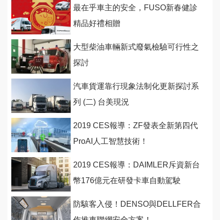
最在乎車主的安全，FUSO新春健診
精品好禮相贈
大型柴油車輛新式廢氣檢驗可行性之
探討
汽車貨運靠行現象法制化更新探討系
列 (二) 台美現況
2019 CES報導：ZF發表全新第四代
ProAI人工智慧技術！
2019 CES報導：DAIMLER斥資新台
幣176億元在研發卡車自動駕駛
防駭客入侵！DENSO與DELLFER合
作推車聯網安全方案！