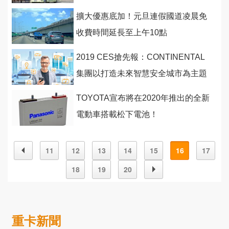
擴大優惠底加！元旦連假國道凌晨免
收費時間延長至上午10點
2019 CES搶先報：CONTINENTAL
集團以打造未來智慧安全城市為主題
展出 ！
TOYOTA宣布將在2020年推出的全新
電動車搭載松下電池！
11
12
13
14
15
16
17
18
19
20
重卡新聞