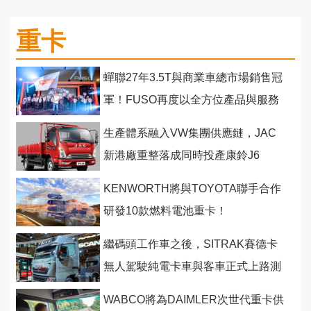
重卡
蟬聯27年3.5T與商業車總市場銷售冠
軍！FUSO再度以全方位產品與服務
與運輸頭家一同奮鬥
生產體系融入VW集團供應鏈，JAC
新港廠重整落成同時投產康鈴J6
KENWORTH將與TOYOTA聯手合作
研發10款燃料電池重卡！
繼碼頭工作車之後，SITRAK賽德卡
無人駕駛純電卡車與客車正式上路測
試！
WABCO將為DAIMLER次世代重卡供