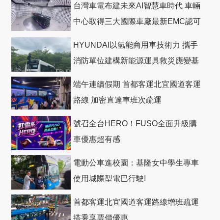
台灣車電布建未來AI智慧車時代 車輛
中心取得三大國際車廠最新EMC認可
HYUNDAI以氫能商用車技術力 攜手
消防單位建構新能源運具救災應變基
礎
端午連續假期 首都客運北宜國道客運
路線 加密直達車班次疏運
號召全台HERO！FUSO全面升級購
車優惠超有感
電動公車進校園：基隆女中學生專車
使用城際型電巴行駛!
首都客運北宜國道客運路線增班疏運
搭乘享票價優惠