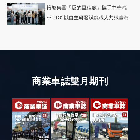
裕隆集團「愛的里程數」攜手中華汽
車ET35以自主研發賦能職人共織臺灣
社會善循環
商業車誌雙月期刊