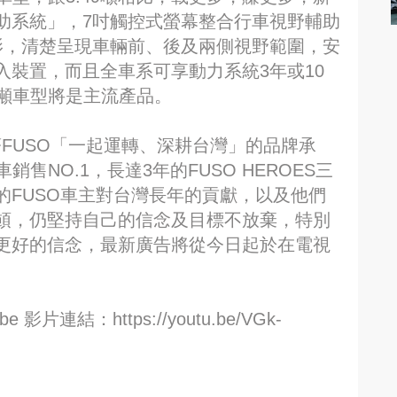
助系統」，7吋觸控式螢幕整合行車視野輔助
影，清楚呈現車輛前、後及兩側視野範圍，安
裝置，而且全車系可享動力系統3年或10
 5噸車型將是主流產品。
著FUSO「一起運轉、深耕台灣」的品牌承
銷售NO.1，長達3年的FUSO HEROES三
的FUSO車主對台灣長年的貢獻，以及他們
頓，仍堅持自己的信念及目標不放棄，特別
更好的信念，最新廣告將從今日起於在電視
 影片連結：https://youtu.be/VGk-