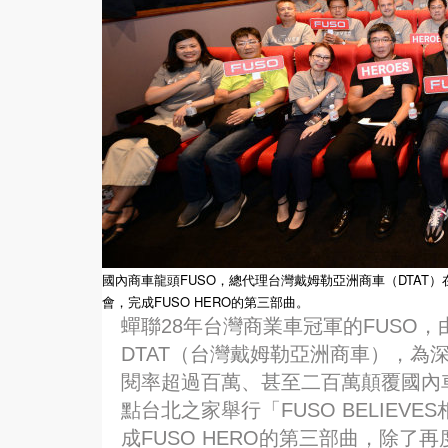
國內商車龍頭FUSO，總代理台灣戴姆勒亞洲商車（DTAT）在
會，完成FUSO HERO的第三部曲。
蟬聯28年台灣商業車冠軍的FUSO，
DTAT（台灣戴姆勒亞洲商車），為
閱率超過百萬、甚至二百萬顛覆國內
點台北之家舉行「FUSO BELIE
成FUSO HERO的第三部曲，除