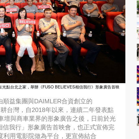
光點台北之家，舉辦《FUSO BELIEVES相信我行》形象廣告首映
由順益集團與DAIMLER合資創立的
深耕台灣，自2018年以來，連續二年發表點
車壇與商車業界的形象廣告之後，日前於光
VES相信我行」形象廣告首映會，也正式宣佈完
了再度利用電影院做為平台，更宣佈結合