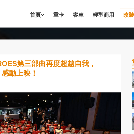
首頁
重卡
客車
輕型商用
改裝
HEROES第三部曲再度超越自我，
行」感動上映！