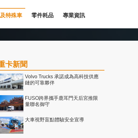
及特殊車
零件耗品
專業資訊
重卡新聞
Volvo Trucks 承諾成為高科技供應
鏈的可靠夥伴
FUSO跨界攜手鹿耳門天后宮推限
量聯名御守
大車視野盲點體驗安全宣導