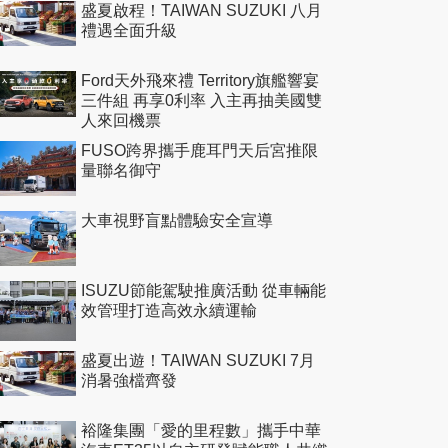
盛夏啟程！TAIWAN SUZUKI 八月
禮遇全面升級
Ford天外飛來禮 Territory旗艦響宴
三件組 再享0利率 入主再抽美國雙
人來回機票
FUSO跨界攜手鹿耳門天后宮推限
量聯名御守
大車視野盲點體驗安全宣導
ISUZU節能駕駛推廣活動 從車輛能
效管理打造高效永續運輸
盛夏出遊！TAIWAN SUZUKI 7月
消暑強檔齊發
裕隆集團「愛的里程數」攜手中華