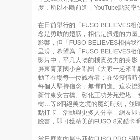
度，所以不斷前進，YouTube點閱
在日前舉行的「FUSO BELIEV
念是勇敢的翅膀，相信是振翅的力量
影響，但「FUSO BELIEVES
呈現，希望為「FUSO BELIEV
影片中，平凡人物的樸實努力的身影
屏東青葉國小合唱團《大家一起來唱
動了在場每一位觀看者；在後疫情時
每個人堅持信念，無懼前進。這次攝
新竹東安古橋、彰化王功芳苑燈塔、
樹…等8個絕美之境的魔幻時刻，並匯聚
點打卡」活動與更多人分享，網友即日
臉書，即可獲精美的FUSO 8景酷卡
當日庭園內展出新款FUSO PRO 5