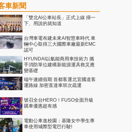
客車新聞
「雙北AI公車站長」正式上線 掃一
下、用說的就知道
台灣車電布建未來AI智慧車時代 車
輛中心取得三大國際車廠最新EMC
認可
HYUNDAI以氫能商用車技術力 攜
手消防單位建構新能源運具救災應
變基礎
端午連續假期 首都客運北宜國道客
運路線 加密直達車班次疏運
號召全台HERO！FUSO全面升級
購車優惠超有感
電動公車進校園：基隆女中學生專
車使用城際型電巴行駛!