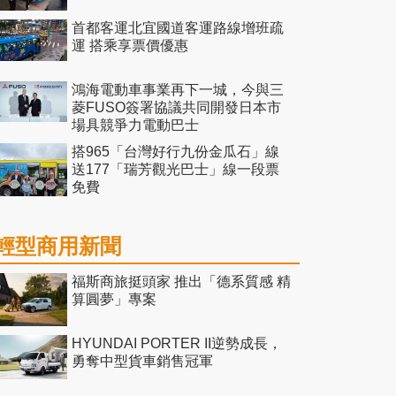
首都客運北宜國道客運路線增班疏
運 搭乘享票價優惠
鴻海電動車事業再下一城，今與三
菱FUSO簽署協議共同開發日本市
場具競爭力電動巴士
搭965「台灣好行九份金瓜石」線
送177「瑞芳觀光巴士」線一段票
免費
輕型商用新聞
福斯商旅挺頭家 推出「德系質感 精
算圓夢」專案
HYUNDAI PORTER II逆勢成長，
勇奪中型貨車銷售冠軍