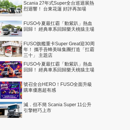
Scania 27年式Super全台巡迴展熱
烈迴響！ 台東花蓮 好評再加場
FUSO今夏最扛霸「動紫趴」熱血
回歸！ 經典車系回歸樂天桃猿主場
FUSO旗艦重卡Super Great迎30周
年！ 攜手吾蜂美味集團打造「扛霸
三十」 主題店
FUSO今夏最扛霸「動紫趴」熱血
回歸！ 經典車系回歸樂天桃猿主場
號召全台HERO！FUSO全面升級
購車優惠超有感
減．但不簡 Scania Super 11公升
引擎輕巧上市