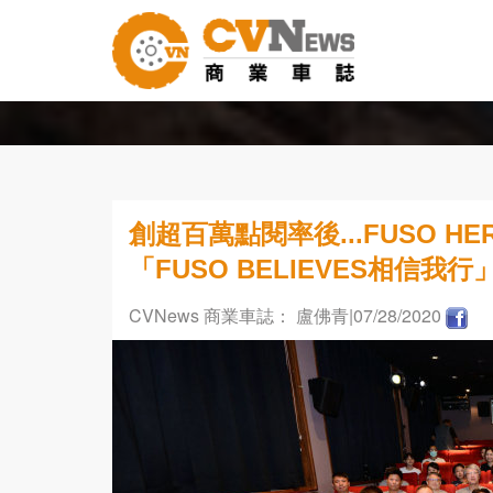
創超百萬點閱率後...FUSO 
「FUSO BELIEVES相信我
CVNews 商業車誌： 盧佛青
|07/28/2020