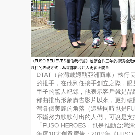
《FUSO BELIEVES相信我行篇》連續合作三年的導
以往的表現方式，為這部影片注入更多正能量。
DTAT（台灣戴姆勒亞洲商車）執行長
的推手，在他到任接手創立之際，眼
甲子的驚人紀錄，他表示客戶就是品牌最
部曲推出形象廣告影片以來，更打破
灣各個美麗的角落（這些同時也是FUS
不斷努力默默付出的人們，可說是支
「FUSO HEROES」也是推動台
年度10大創意廣告；2019年《FUS