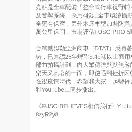
亮點是全車配備「整合式行車視野輔
及音響系統，採用4鏡頭全車環繞攝
全更有保障，另外木床車型加裝防捲入
萬公里保固，巿場評估FUSO PRO
台灣戴姆勒亞洲商車（DTAT）秉持
諾，已連續28年蟬聯3.49噸以上商用車
部曲拍攝計劃，向大眾傳達默默無名
樂天又執著的一面，即使遇到挫折困
在後疫情時代，希望和大家一起變得
和YouTube上同步播出。
《FUSO BELIEVES相信我行》Youtube
8zyR2y8