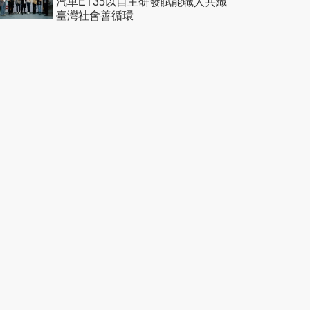
汽車ET35以自主研發賦能職人共織
臺灣社會善循環