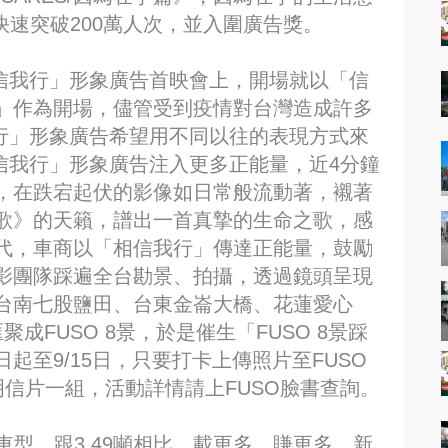
率快速突破200萬人次，並入圍廣告獎。
ES相信我行」形象廣告首映會上，開場就以「信
」作為開場，儘管受到疫情對台灣造成許多
相信我行」形象廣告希望用不同以往的表現方式來
ES相信我行」形象廣告注入更多正能量，近4分鐘
，在跌宕起伏的影像如日常般流動著，襯著
歌》的天籟，譜出一首真摯的生命之歌，感
代，車商以「相信我行」傳達正能量，鼓勵
影團隊踩遍全台勘景、拍攝，透過鏡頭呈現
台南七股鹽田、台東金崙大橋、花蓮愛心
成FUSO 8景，於是催生「FUSO 8景踩
起至9/15日，只要打卡上傳照片至FUSO
明信片一組，活動詳情請上FUSO臉書查詢。
噸車型，跟3.49噸相比，載更多，賺更多，新