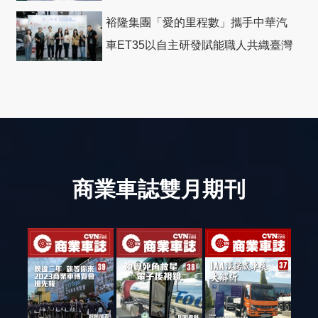
裕隆集團「愛的里程數」攜手中華汽
車ET35以自主研發賦能職人共織臺灣
社會善循環
商業車誌雙月期刊