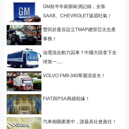
GM前半年刷新歐洲記錄，全靠
SAAB、CHEVROLET揚眉吐氣！
豐田於曼谷設立TMAP總管亞太生產
事務！
油電混合動力囚車？中國大陸拿下全
球第一….
VOLVO FM9-340華麗清道夫！
FIAT與PSA再續前緣！
汽車相關產業中，誰最具社會責任！