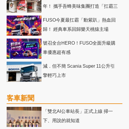
年！ 攜手吾蜂美味集團打造「扛霸三
十」 主題店
FUSO今夏最扛霸「動紫趴」熱血回
歸！ 經典車系回歸樂天桃猿主場
號召全台HERO！FUSO全面升級購
車優惠超有感
減．但不簡 Scania Super 11公升引
擎輕巧上市
客車新聞
「雙北AI公車站長」正式上線 掃一
下、用說的就知道