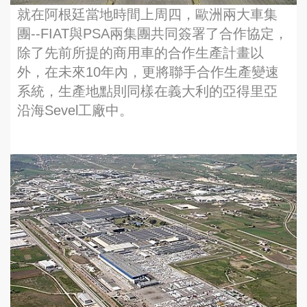
就在阿根廷當地時間上周四，歐洲兩大車集
團--FIAT與PSA兩集團共同簽署了合作協定，
除了先前所提的商用車的合作生產計畫以
外，在未來10年內，更將聯手合作生產變速
系統，生產地點則同樣在義大利的亞得里亞
沿海Sevel工廠中。