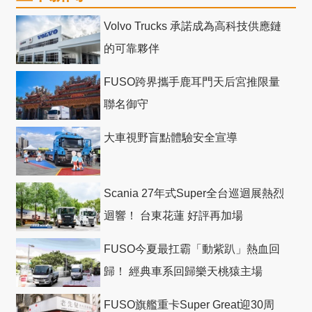
Volvo Trucks 承諾成為高科技供應鏈
的可靠夥伴
FUSO跨界攜手鹿耳門天后宮推限量
聯名御守
大車視野盲點體驗安全宣導
Scania 27年式Super全台巡迴展熱烈
迴響！ 台東花蓮 好評再加場
FUSO今夏最扛霸「動紫趴」熱血回
歸！ 經典車系回歸樂天桃猿主場
FUSO旗艦重卡Super Great迎30周