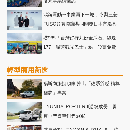
搭乘享票價優惠
鴻海電動車事業再下一城，今與三菱
FUSO簽署協議共同開發日本市場具
競爭力電動巴士
搭965「台灣好行九份金瓜石」線送
177「瑞芳觀光巴士」線一段票免費
輕型商用新聞
福斯商旅挺頭家 推出「德系質感 精算
圓夢」專案
HYUNDAI PORTER II逆勢成長，勇
奪中型貨車銷售冠軍
盛夏啟程！TAIWAN SUZUKI 八月禮