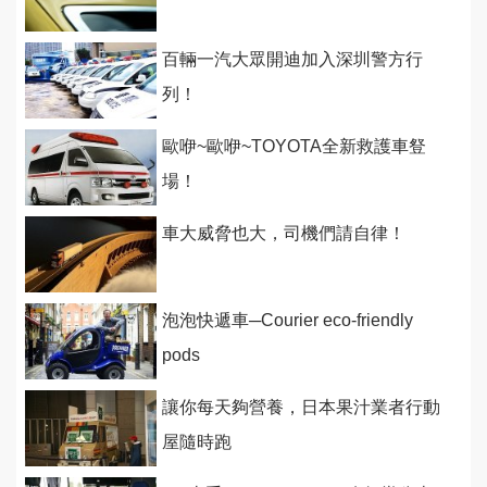
百輛一汽大眾開迪加入深圳警方行
列！
歐咿~歐咿~TOYOTA全新救護車豋
場！
車大威脅也大，司機們請自律！
泡泡快遞車─Courier eco-friendly
pods
讓你每天夠營養，日本果汁業者行動
屋隨時跑