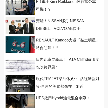
F-1車手Kimi Raikkonen改行當公車
司機！？
賣囉！NISSAN脫手NISSAN
DIESEL、VOLVO AB接手
RENAULT Kangoo力邀「黏土明星」
站台助陣！？
日內瓦車展新車！TATA Cliffrider印度
也吹跨界風？
現代TRAJET柴油休旅~生活經濟新對
策-再遠的美景都像在「附近」
UPS啟用Hybrid油電混合車隊！