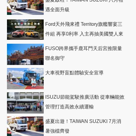
遇全面升級
Ford天外飛來禮 Territory旗艦響宴三
件組 再享0利率 入主再抽美國雙人來
回機票
FUSO跨界攜手鹿耳門天后宮推限量
聯名御守
大車視野盲點體驗安全宣導
ISUZU節能駕駛推廣活動 從車輛能效
管理打造高效永續運輸
盛夏出遊！TAIWAN SUZUKI 7月消
暑強檔齊發