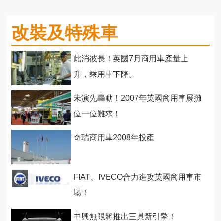
改裝及特殊車
此消彼長！英國7月商用車產量上
升，乘用車下降。
未演先轟動！2007年英國商用車展攤
位一位難求！
奇瑞商用車2008年投產
FIAT、IVECO合力進攻英國商用車市
場！
中興無限將推出三具新引擎！