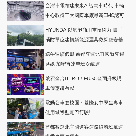
台灣車電布建未來AI智慧車時代 車輛
中心取得三大國際車廠最新EMC認可
HYUNDAI以氫能商用車技術力 攜手
消防單位建構新能源運具救災應變基
礎
端午連續假期 首都客運北宜國道客運
路線 加密直達車班次疏運
號召全台HERO！FUSO全面升級購
車優惠超有感
電動公車進校園：基隆女中學生專車
使用城際型電巴行駛!
首都客運北宜國道客運路線增班疏運