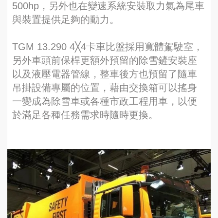
500hp，另外也在變速系統安裝取力氣為尾車
與裝置提供足夠的動力。
TGM 13.290 4╳4卡車比盤採用寬體駕駛室，
另外車頭前保桿更額外預留的除雪鏟安裝座
以及液壓電器管線，整車後方也預留了隨車
吊掛設備專屬的位置，藉由交換箱可以搖身
一變成為除雪車或各種市政工程用車，以便
於滿足各種任務需求時隨時更換。