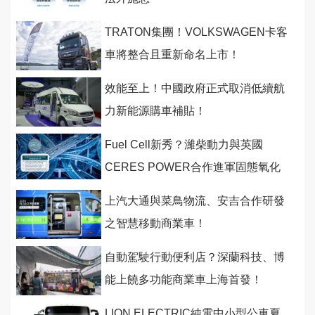
TRATON集團！VOLKSWAGEN卡客
車將整合且重新命名上市！
效能至上！中國政府正式取消低續航
力新能源購車補貼！
Fuel Cell新秀？濰柴動力與英國
CERES POWER合作進軍固態氧化
物燃料
上汽大通與菜鳥物流、安吉合作研發
之智慧移動商業車！
自動駕駛行動便利店？深蘭科技、博
能上饒多功能商業車上海首發！
LION ELECTRIC純電中小型公車夏