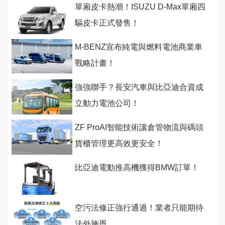
單廂皮卡熱潮！ISUZU D-Max單廂四
驅皮卡正式發售！
M-BENZ宣布純電與燃料電池商業車
戰略計畫！
強強聯手？長安汽車與比亞迪合資成
立動力電池公司！
ZF ProAI智能技術讓倉管物流與碼頭
貨櫃管理更高效更安全！
比亞迪電動推高機獲得BMW訂單！
空污法修正強行通過！業者只能期待
法外施恩