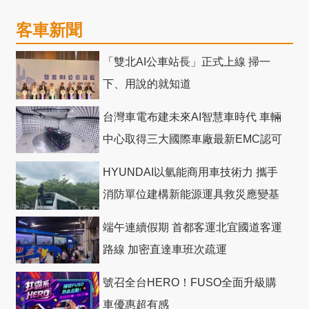
客車新聞
「雙北AI公車站長」正式上線 掃一
下、用說的就知道
台灣車電布建未來AI智慧車時代 車輛
中心取得三大國際車廠最新EMC認可
HYUNDAI以氫能商用車技術力 攜手
消防單位建構新能源運具救災應變基
礎
端午連續假期 首都客運北宜國道客運
路線 加密直達車班次疏運
號召全台HERO！FUSO全面升級購
車優惠超有感