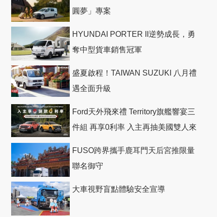
圓夢」專案
HYUNDAI PORTER II逆勢成長，勇
奪中型貨車銷售冠軍
盛夏啟程！TAIWAN SUZUKI 八月禮
遇全面升級
Ford天外飛來禮 Territory旗艦響宴三
件組 再享0利率 入主再抽美國雙人來
回機票
FUSO跨界攜手鹿耳門天后宮推限量
聯名御守
大車視野盲點體驗安全宣導