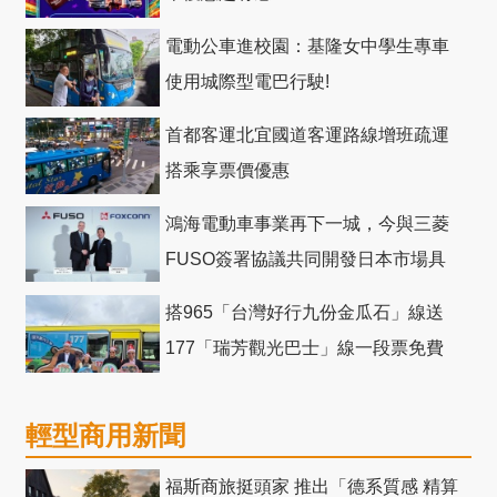
電動公車進校園：基隆女中學生專車
使用城際型電巴行駛!
首都客運北宜國道客運路線增班疏運
搭乘享票價優惠
鴻海電動車事業再下一城，今與三菱
FUSO簽署協議共同開發日本市場具
競爭力電動巴士
搭965「台灣好行九份金瓜石」線送
177「瑞芳觀光巴士」線一段票免費
輕型商用新聞
福斯商旅挺頭家 推出「德系質感 精算