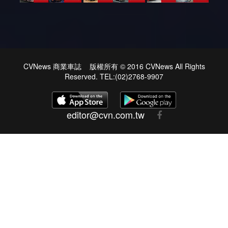
CVNews 商業車誌 版權所有 © 2016 CVNews All Rights
Reserved. TEL:(02)2768-9907
editor@cvn.com.tw