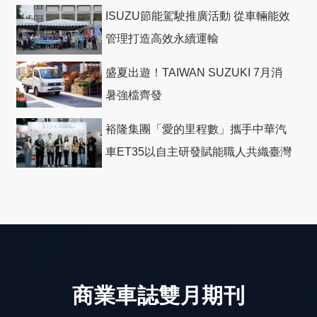
ISUZU節能駕駛推廣活動 從車輛能效
管理打造高效永續運輸
盛夏出遊！TAIWAN SUZUKI 7月消
暑強檔齊發
裕隆集團「愛的里程數」攜手中華汽
車ET35以自主研發賦能職人共織臺灣
社會善循環
商業車誌雙月期刊