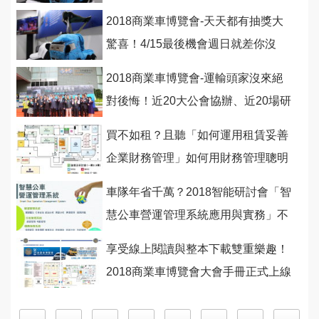
2018商業車博覽會-天天都有抽獎大
驚喜！4/15最後機會週日就差你沒
來！
2018商業車博覽會-運輸頭家沒來絕
對後悔！近20大公會協辦、近20場研
討會為您爭取商機
買不如租？且聽「如何運用租賃妥善
企業財務管理」如何用財務管理聰明
省錢賺大錢！
車隊年省千萬？2018智能研討會「智
慧公車營運管理系統應用與實務」不
可錯過！
享受線上閱讀與整本下載雙重樂趣！
2018商業車博覽會大會手冊正式上線
囉！