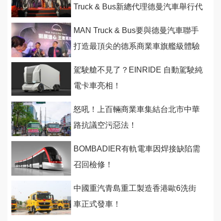
Truck & Bus新總代理德曼汽車舉行代
理授權與新車展示！
MAN Truck & Bus要與德曼汽車聯手
打造最頂尖的德系商業車旗艦級體驗
！
駕駛艙不見了？EINRIDE 自動駕駛純
電卡車亮相！
怒吼！上百輛商業車集結台北市中華
路抗議空污惡法！
BOMBADIER有軌電車因焊接缺陷需
召回檢修！
中國重汽青島重工製造香港歐6洗街
車正式發車！