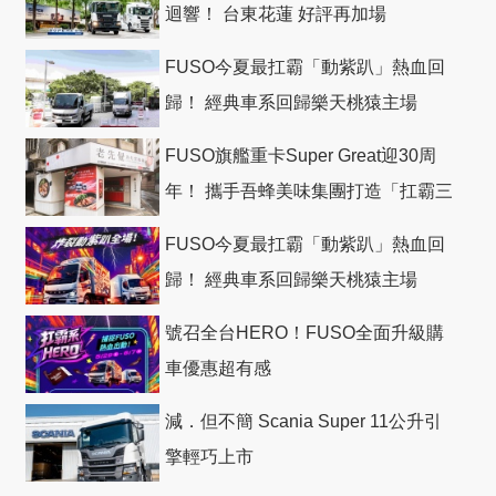
迴響！ 台東花蓮 好評再加場
FUSO今夏最扛霸「動紫趴」熱血回
歸！ 經典車系回歸樂天桃猿主場
FUSO旗艦重卡Super Great迎30周
年！ 攜手吾蜂美味集團打造「扛霸三
十」 主題店
FUSO今夏最扛霸「動紫趴」熱血回
歸！ 經典車系回歸樂天桃猿主場
號召全台HERO！FUSO全面升級購
車優惠超有感
減．但不簡 Scania Super 11公升引
擎輕巧上市