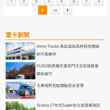
1
2
3
4
5
6
7
8
9
10
重卡新聞
Volvo Trucks 承諾成為高科技供應鏈
的可靠夥伴
FUSO跨界攜手鹿耳門天后宮推限量
聯名御守
大車視野盲點體驗安全宣導
Scania 27年式Super全台巡迴展熱烈