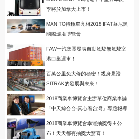
季將於加拿大上市！
MAN TG特種車亮相2018 IFAT慕尼黑
國際環境博覽會
FAW一汽集團發表自動駕駛無駕駛室
港口集運車！
百萬公里免大修的秘密！親身見證
SITRAK的發展與未來！
2018商業車博覽會主辦單位商業車誌
「中天綜合台-真心看台灣」專題報導
5/5全台首播！
2018商業車博覽會幸運抽獎得主公
布！天天都有抽獎大驚喜！