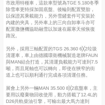
市政用特種車，這款車型號為TGE 5.180冬季
除雪車更特採加固底盤、後輪則配置雙胎，
以保證其乘載能力，另外雪鏟套件可安裝於
內建的夾具，另外車上的三向自卸車斗亦可
配置撒鹽機協助融雪以加速在嚴寒天候恢復
路況。
另外，採用三軸配置的TGS 26.360 6╳2垃圾
清運車，車上由德國環衛機械製造老牌FAUN
與MAN結合打造，其清運負載能力可達到7.5
噸，而且尾軸也可以轉向，即使在狹窄的街
道上也可以順利通行完成各項清運任務。
展會上另外一輛MAN 35.500 8╳2底盤車，主
要用以廢棄物回收使用，動力搭載了12.4L的
D26共軌柴油引擎，可輸出最大馬力達到