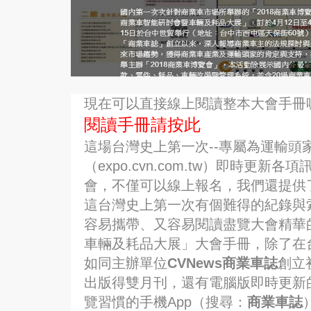
現在可以直接線上閱讀整本大會手冊
閱讀手冊請按此
這場台灣史上第一次--專屬為運輸頭
（expo.cvn.com.tw）即時更
會，不僅可以線上報名，我們還提供
這台灣史上第一次有個難得的紀錄與
容易攜帶、又容易閱讀盡覽大會精華的
車輛及耗品大展」大會手冊，除了在
如同主辦單位
CVNews商業車誌
創立
出版得雙月刊，還有電腦版即時更新
覽習慣的手機App（搜尋：
商業車誌