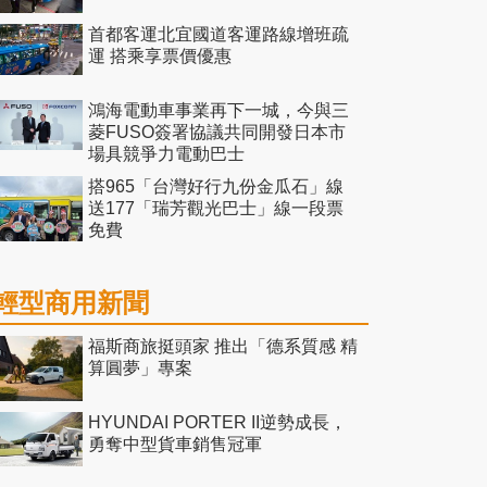
首都客運北宜國道客運路線增班疏
運 搭乘享票價優惠
鴻海電動車事業再下一城，今與三
菱FUSO簽署協議共同開發日本市
場具競爭力電動巴士
搭965「台灣好行九份金瓜石」線
送177「瑞芳觀光巴士」線一段票
免費
輕型商用新聞
福斯商旅挺頭家 推出「德系質感 精
算圓夢」專案
HYUNDAI PORTER II逆勢成長，
勇奪中型貨車銷售冠軍