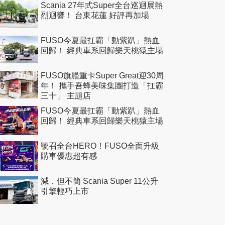
Scania 27年式Super全台巡迴展熱
烈迴響！ 台東花蓮 好評再加場
FUSO今夏最扛霸「動紫趴」熱血
回歸！ 經典車系回歸樂天桃猿主場
FUSO旗艦重卡Super Great迎30周
年！ 攜手吾蜂美味集團打造「扛霸
三十」 主題店
FUSO今夏最扛霸「動紫趴」熱血
回歸！ 經典車系回歸樂天桃猿主場
號召全台HERO！FUSO全面升級
購車優惠超有感
減．但不簡 Scania Super 11公升
引擎輕巧上市