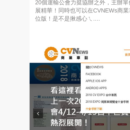
20個運輸公會力挺協辦之外，主辦
展精華！同時也可以在CVNEWs商業車誌
位版！是不是揪感心ㄟ....