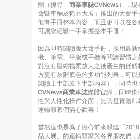
團（搜尋：
商業車誌CVNews
），現
會暨車輛及耗品大展」推出的大會手
但有手冊整本內容，而且更可以在各
可讓您輕鬆一手掌握整本手冊！
因為即時閱讀版大會手冊，採用最新
機、筆電、平版或手機等閱讀習慣之
對沒有壓縮檔案放大之後產生的低解
方更有灰階底色的多功能列表，可以
閱讀上半部或下半部內容），同時也
CVNews商業車誌
媒體官網，同時也
性與人性化操作介面，無論是實體印
運輸頭家們滿心歡喜！
當然這也是為了擔心前來親臨「201
品大展」的運輸頭家與各界朋友們，