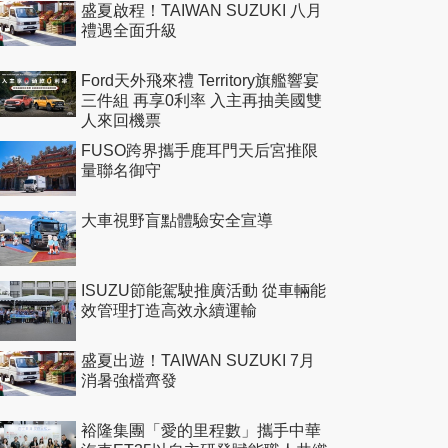
盛夏啟程！TAIWAN SUZUKI 八月
禮遇全面升級
Ford天外飛來禮 Territory旗艦響宴
三件組 再享0利率 入主再抽美國雙
人來回機票
FUSO跨界攜手鹿耳門天后宮推限
量聯名御守
大車視野盲點體驗安全宣導
ISUZU節能駕駛推廣活動 從車輛能
效管理打造高效永續運輸
盛夏出遊！TAIWAN SUZUKI 7月
消暑強檔齊發
裕隆集團「愛的里程數」攜手中華