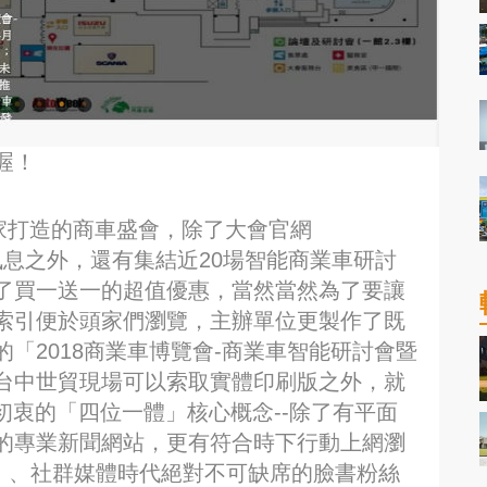
喔！
家打造的商車盛會，除了大會官網
新各項訊息之外，還有集結近20場智能商業車研討
了買一送一的超值優惠，當然當然為了要讓
索引便於頭家們瀏覽，主辦單位更製作了既
「2018商業車博覽會-商業車智能研討會暨
台中世貿現場可以索取實體印刷版之外，就
初衷的「四位一體」核心概念--除了有平面
的專業新聞網站，更有符合時下行動上網瀏
）、社群媒體時代絕對不可缺席的臉書粉絲