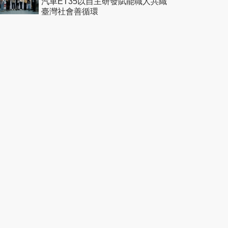
汽車ET35以自主研發賦能職人共織
臺灣社會善循環