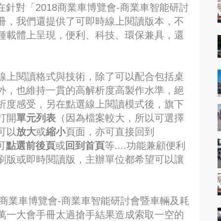
在針對「2018商業車博覽會-商業車智能研討
冊，我們還提供了可即時線上閱讀版本，不
種載體上呈現，便利、科技、環保兼具，還
線上閱讀格式與技術，除了可以配合包括桌
外，也維持一貫的高解析度高製作水準，絕
析度感受，另在點選線上閱讀模式後，旗下
打開
單元列表
（因為檔案較大，所以可選擇
可以
放大
或
縮小
頁面，亦可直接回到
可
點選前後頁
或
回到首頁
等....功能兼顧便利
刷版或即時閱讀版，主辦單位都希望可以讓
8商業車博覽會-商業車智能研討會暨車輛及耗
萬一大會手冊太過搶手結果造成索取一空的