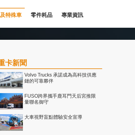
及特殊車
零件耗品
專業資訊
重卡新聞
Volvo Trucks 承諾成為高科技供應
鏈的可靠夥伴
FUSO跨界攜手鹿耳門天后宮推限
量聯名御守
大車視野盲點體驗安全宣導