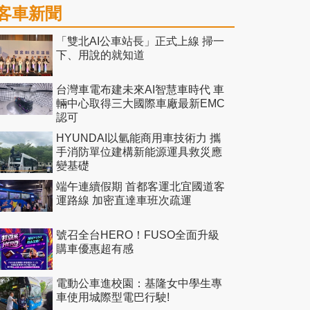
客車新聞
「雙北AI公車站長」正式上線 掃一
下、用說的就知道
台灣車電布建未來AI智慧車時代 車
輛中心取得三大國際車廠最新EMC
認可
HYUNDAI以氫能商用車技術力 攜
手消防單位建構新能源運具救災應
變基礎
端午連續假期 首都客運北宜國道客
運路線 加密直達車班次疏運
號召全台HERO！FUSO全面升級
購車優惠超有感
電動公車進校園：基隆女中學生專
車使用城際型電巴行駛!