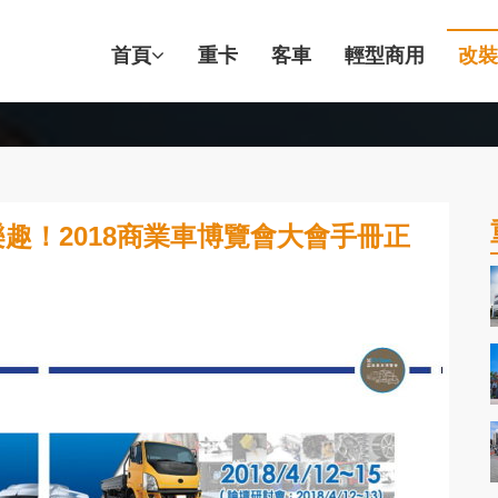
首頁
重卡
客車
輕型商用
改裝
趣！2018商業車博覽會大會手冊正