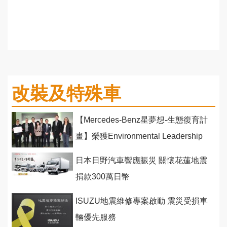
改裝及特殊車
【Mercedes-Benz星夢想-生態復育計
畫】榮獲Environmental Leadership
Award全球前三名
日本日野汽車響應賑災 關懷花蓮地震
捐款300萬日幣
ISUZU地震維修專案啟動 震災受損車
輛優先服務