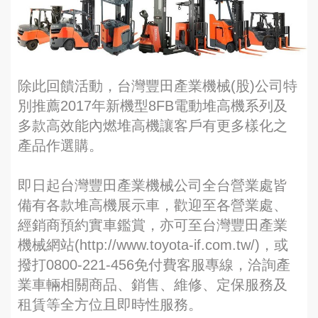
除此回饋活動，台灣豐田產業機械(股)公司特
別推薦2017年新機型8FB電動堆高機系列及
多款高效能內燃堆高機讓客戶有更多樣化之
產品作選購。
即日起台灣豐田產業機械公司全台營業處皆
備有各款堆高機展示車，歡迎至各營業處、
經銷商預約實車鑑賞，亦可至台灣豐田產業
機械網站(http://www.toyota-if.com.tw/)，或
撥打0800-221-456免付費客服專線，洽詢產
業車輛相關商品、銷售、維修、定保服務及
租賃等全方位且即時性服務。