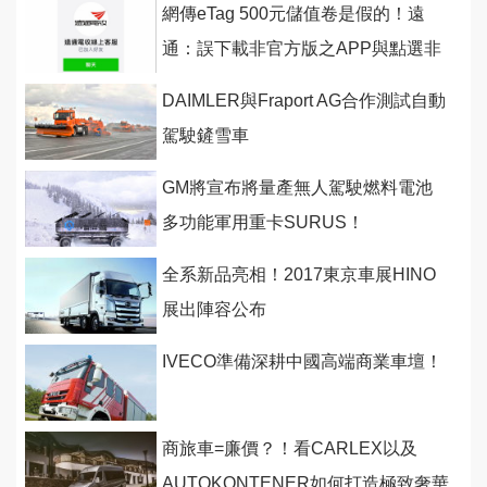
網傳eTag 500元儲值卷是假的！遠
通：誤下載非官方版之APP與點選非
官方LINE訊息
DAIMLER與Fraport AG合作測試自動
駕駛鏟雪車
GM將宣布將量產無人駕駛燃料電池
多功能軍用重卡SURUS！
全系新品亮相！2017東京車展HINO
展出陣容公布
IVECO準備深耕中國高端商業車壇！
商旅車=廉價？！看CARLEX以及
AUTOKONTENER如何打造極致奢華