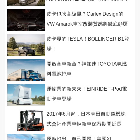
的M-BENZ Sprinter
皮卡也吹高級風？Carlex Design的
VW Amarok車室改裝質感將徹底顛覆
你的想法！
皮卡界的TESLA！BOLLINGER B1登
場！
開啟商車新章？神加速TOYOTA氫燃
料電池拖車
運輸業的新未來！EINRIDE T-Pod電
動卡車登場
2017年6月起，日本豐田自動織機株
式會社產業車輛新車保證期間延長
原廠沒出，自己開發！美國XL