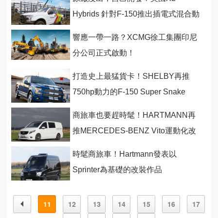
Hybrids 針對F-150推出插電式混合動
力系統的改裝方案
響應一帶一路？XCMG徐工集團印尼
分公司正式啟動！
打造史上最猛貨卡！SHELBY再推
750hp動力的F-150 Super Snake
商旅車也要趕時髦！HARTMANN再
推MERCEDES-BENZ Vito運動化改
裝作品
時髦商旅車！Hartmann發表以
Sprinter為基礎的改裝作品
11
12
13
14
15
16
17