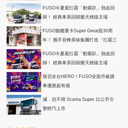
FUSO今夏最扛霸「動紫趴」熱血回
歸！ 經典車系回歸樂天桃猿主場
FUSO旗艦重卡Super Great迎30周
年！ 攜手吾蜂美味集團打造「扛霸三
十」 主題店
FUSO今夏最扛霸「動紫趴」熱血回
歸！ 經典車系回歸樂天桃猿主場
號召全台HERO！FUSO全面升級購
車優惠超有感
減．但不簡 Scania Super 11公升引
擎輕巧上市