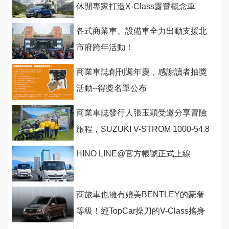
休閒專家打造X-Class露營概念車
各式商業車、設備車全力出動支援北
市府跨年活動！
商業車誌創刊週年慶，感謝讀者抽獎
活動--得獎名單公布
商業車誌發行人張玉穎受邀分享冒險
旅程，SUZUKI V-STROM 1000-54.8
萬起超值改款上市
HINO LINE@官方帳號正式上線
商旅車也擁有媲美BENTLEY的豪奢
等級！經TopCar操刀的V-Class搖身
一變成為行動包廂