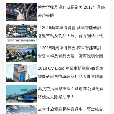
博世營收及獲利成長顯著 2017年業績
表現亮眼
「2018商業車博覽會-商車智能研討
會暨車輛及耗品大展」官方網站正式
上線！
「2018商業車博覽會-商車智能研討
會暨車輛及耗品大展」廠商說明會圓
滿進行
2018 CV Expo.商業車博覽會-商業車
智能研討會暨車輛及耗品大展實體廣
告開跑！
為抗空污再祭重法？國道20公里免費
將優先剔除柴油車！
皮卡休旅變身超神露營車，賓士結合