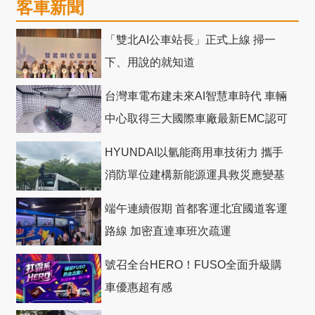
客車新聞
「雙北AI公車站長」正式上線 掃一
下、用說的就知道
台灣車電布建未來AI智慧車時代 車輛
中心取得三大國際車廠最新EMC認可
HYUNDAI以氫能商用車技術力 攜手
消防單位建構新能源運具救災應變基
礎
端午連續假期 首都客運北宜國道客運
路線 加密直達車班次疏運
號召全台HERO！FUSO全面升級購
車優惠超有感