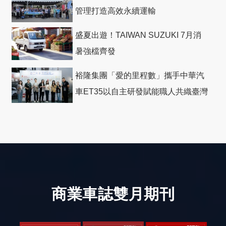
管理打造高效永續運輸
盛夏出遊！TAIWAN SUZUKI 7月消
暑強檔齊發
裕隆集團「愛的里程數」攜手中華汽
車ET35以自主研發賦能職人共織臺灣
社會善循環
商業車誌雙月期刊