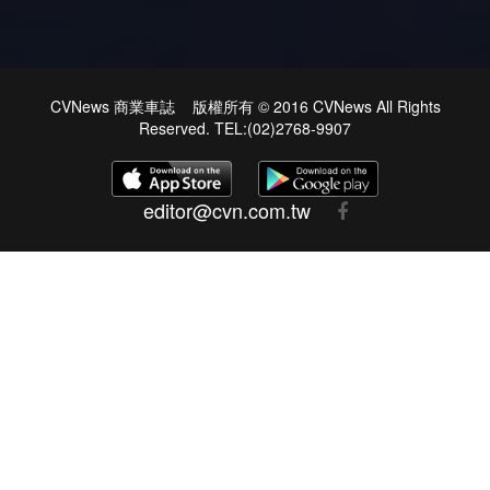
CVNews 商業車誌 版權所有 © 2016 CVNews All Rights
Reserved. TEL:(02)2768-9907
editor@cvn.com.tw