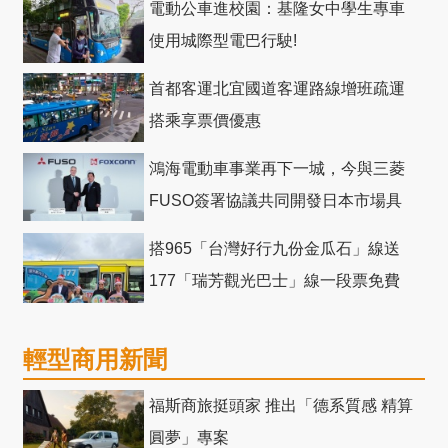
電動公車進校園：基隆女中學生專車
使用城際型電巴行駛!
首都客運北宜國道客運路線增班疏運
搭乘享票價優惠
鴻海電動車事業再下一城，今與三菱
FUSO簽署協議共同開發日本市場具
競爭力電動巴士
搭965「台灣好行九份金瓜石」線送
177「瑞芳觀光巴士」線一段票免費
輕型商用新聞
福斯商旅挺頭家 推出「德系質感 精算
圓夢」專案