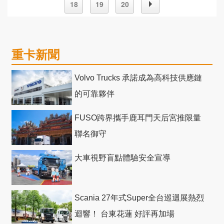
18
19
20
重卡新聞
Volvo Trucks 承諾成為高科技供應鏈
的可靠夥伴
FUSO跨界攜手鹿耳門天后宮推限量
聯名御守
大車視野盲點體驗安全宣導
Scania 27年式Super全台巡迴展熱烈
迴響！ 台東花蓮 好評再加場