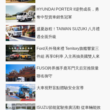
HYUNDAI PORTER II逆勢成長，勇
奪中型貨車銷售冠軍
盛夏啟程！TAIWAN SUZUKI 八月禮
遇全面升級
Ford天外飛來禮 Territory旗艦響宴三
件組 再享0利率 入主再抽美國雙人來
回機票
FUSO跨界攜手鹿耳門天后宮推限量
聯名御守
大車視野盲點體驗安全宣導
ISUZU節能駕駛推廣活動 從車輛能效