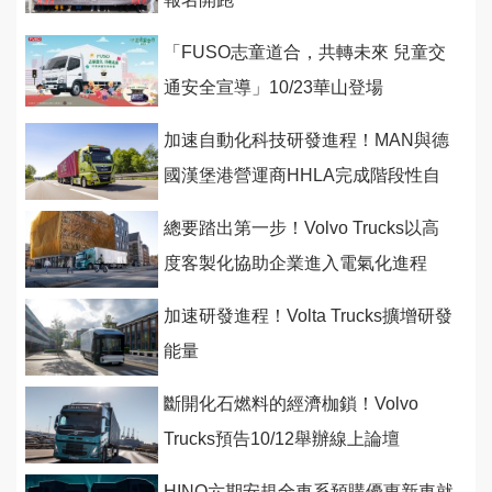
「FUSO志童道合，共轉未來 兒童交
通安全宣導」10/23華山登場
加速自動化科技研發進程！MAN與德
國漢堡港營運商HHLA完成階段性自
駕測試
總要踏出第一步！Volvo Trucks以高
度客製化協助企業進入電氣化進程
加速研發進程！Volta Trucks擴增研發
能量
斷開化石燃料的經濟枷鎖！Volvo
Trucks預告10/12舉辦線上論壇
HINO六期安規全車系預購優惠新車就