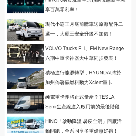
享百萬零利率！
現代小霸王月底前購車送原廠配件二
選一，大霸王安全升級不加價！
VOLVO Trucks FH、FM New Range
六期中重卡神器大中華同步發表！
積極進行能源轉型，HYUNDAI將於
加州佈署氫燃料動力Xcient重卡
純電重卡即將正式量產？TESLA
Semi生產線進入啟用前的最後階段
HINO「啟動降溫 暑疫全消」回廠活
動開跑，全系同享多重優惠好禮！