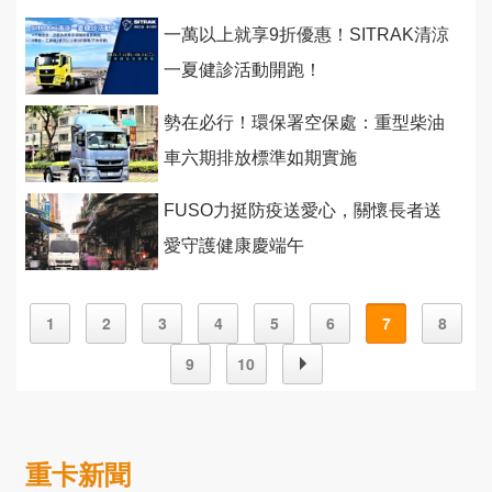
一萬以上就享9折優惠！SITRAK清涼
一夏健診活動開跑！
勢在必行！環保署空保處：重型柴油
車六期排放標準如期實施
FUSO力挺防疫送愛心，關懷長者送
愛守護健康慶端午
1
2
3
4
5
6
7
8
9
10
重卡新聞