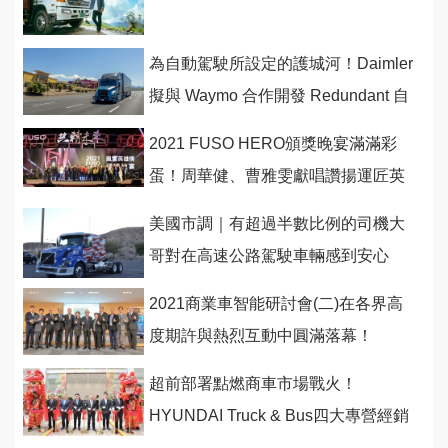
為自動駕駛所設定的護城河！Daimler
擬與 Waymo 合作開發 Redundant 自
駕控管底盤平台
2021 FUSO HERO頒獎晚宴滿滿彩
蛋！周華健、曹雅雯獻唱讚揚運匠英
雄，百萬6期堅達、萬元禮券豪氣放
美國市調｜有超過半數比例的司機大
送！
哥對在高速公路駕駛車輛感到安心
2021商業車智能研討會(二)在各界高
度期許與熱烈互動中圓滿落幕！
超前部署點燃商車市場戰火！
HYUNDAI Truck & Bus四大專營經銷
商投入營運！