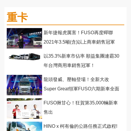
重卡
新年捷報虎厲害！FUSO再度蟬聯
2021年3.5噸(含)以上商車銷售冠軍
以35.3%新車市佔率 順益集團連霸30
年台灣商用車銷售冠軍！
龍頭發威、壓軸登場！全新大改
Super Great領軍FUSO六期新車全面
發表！
FUSO揪甘心！狂賀第35,000輛新車
售出
HINO x 柯有倫的公路任務正式啟程!