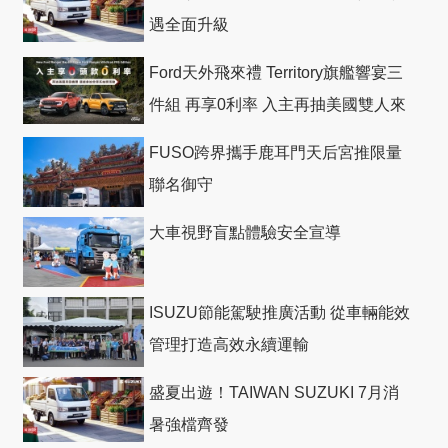
遇全面升級
Ford天外飛來禮 Territory旗艦響宴三
件組 再享0利率 入主再抽美國雙人來
回機票
FUSO跨界攜手鹿耳門天后宮推限量
聯名御守
大車視野盲點體驗安全宣導
ISUZU節能駕駛推廣活動 從車輛能效
管理打造高效永續運輸
盛夏出遊！TAIWAN SUZUKI 7月消
暑強檔齊發