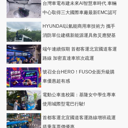
台灣車電布建未來AI智慧車時代 車輛
中心取得三大國際車廠最新EMC認可
HYUNDAI以氫能商用車技術力 攜手
消防單位建構新能源運具救災應變基
礎
端午連續假期 首都客運北宜國道客運
路線 加密直達車班次疏運
號召全台HERO！FUSO全面升級購
車優惠超有感
電動公車進校園：基隆女中學生專車
使用城際型電巴行駛!
首都客運北宜國道客運路線增班疏運
搭乘享票價優惠