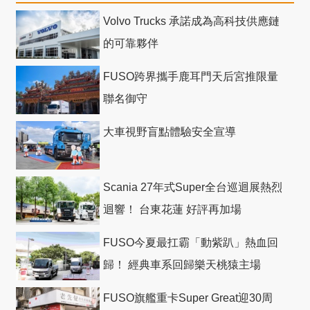
Volvo Trucks 承諾成為高科技供應鏈
的可靠夥伴
FUSO跨界攜手鹿耳門天后宮推限量
聯名御守
大車視野盲點體驗安全宣導
Scania 27年式Super全台巡迴展熱烈
迴響！ 台東花蓮 好評再加場
FUSO今夏最扛霸「動紫趴」熱血回
歸！ 經典車系回歸樂天桃猿主場
FUSO旗艦重卡Super Great迎30周