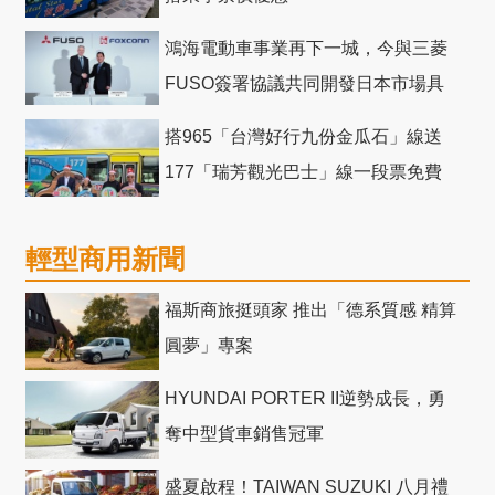
鴻海電動車事業再下一城，今與三菱
FUSO簽署協議共同開發日本市場具
競爭力電動巴士
搭965「台灣好行九份金瓜石」線送
177「瑞芳觀光巴士」線一段票免費
輕型商用新聞
福斯商旅挺頭家 推出「德系質感 精算
圓夢」專案
HYUNDAI PORTER II逆勢成長，勇
奪中型貨車銷售冠軍
盛夏啟程！TAIWAN SUZUKI 八月禮