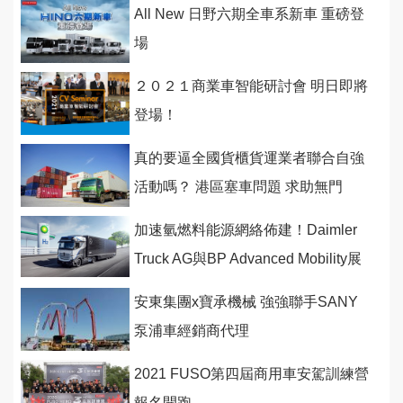
All New 日野六期全車系新車 重磅登
場
２０２１商業車智能研討會 明日即將
登場！
真的要逼全國貨櫃貨運業者聯合自強
活動嗎？ 港區塞車問題 求助無門
加速氫燃料能源網絡佈建！Daimler
Truck AG與BP Advanced Mobility展
開合作
安東集團x寶承機械 強強聯手SANY
泵浦車經銷商代理
2021 FUSO第四屆商用車安駕訓練營
報名開跑