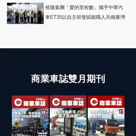
裕隆集團「愛的里程數」攜手中華汽
車ET35以自主研發賦能職人共織臺灣
社會善循環
商業車誌雙月期刊