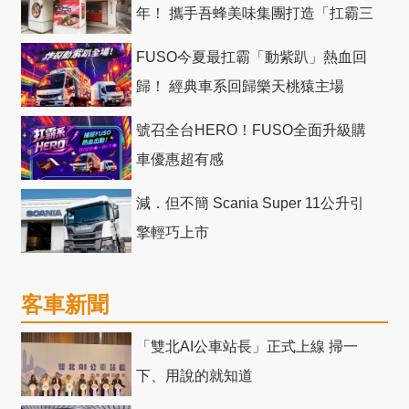
年！ 攜手吾蜂美味集團打造「扛霸三
十」 主題店
FUSO今夏最扛霸「動紫趴」熱血回
歸！ 經典車系回歸樂天桃猿主場
號召全台HERO！FUSO全面升級購
車優惠超有感
減．但不簡 Scania Super 11公升引
擎輕巧上市
客車新聞
「雙北AI公車站長」正式上線 掃一
下、用說的就知道