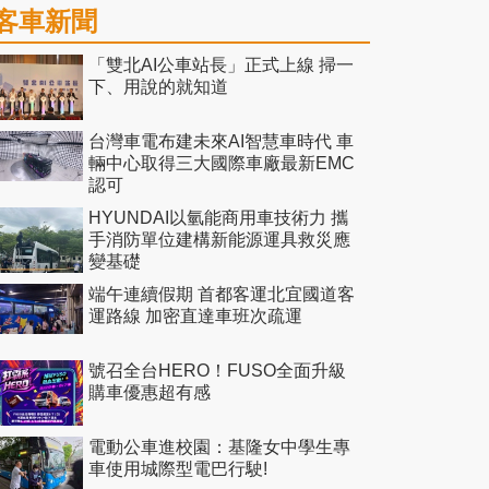
客車新聞
「雙北AI公車站長」正式上線 掃一
下、用說的就知道
台灣車電布建未來AI智慧車時代 車
輛中心取得三大國際車廠最新EMC
認可
HYUNDAI以氫能商用車技術力 攜
手消防單位建構新能源運具救災應
變基礎
端午連續假期 首都客運北宜國道客
運路線 加密直達車班次疏運
號召全台HERO！FUSO全面升級
購車優惠超有感
電動公車進校園：基隆女中學生專
車使用城際型電巴行駛!