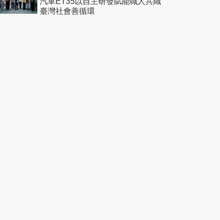
汽車ET35以自主研發賦能職人共織
臺灣社會善循環