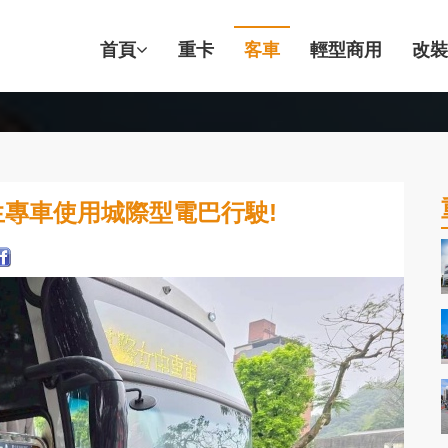
首頁
重卡
客車
輕型商用
改裝
專車使用城際型電巴行駛!