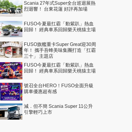
Scania 27年式Super全台巡迴展熱
烈迴響！ 台東花蓮 好評再加場
FUSO今夏最扛霸「動紫趴」熱血
回歸！ 經典車系回歸樂天桃猿主場
FUSO旗艦重卡Super Great迎30周
年！ 攜手吾蜂美味集團打造「扛霸
三十」 主題店
FUSO今夏最扛霸「動紫趴」熱血
回歸！ 經典車系回歸樂天桃猿主場
號召全台HERO！FUSO全面升級
購車優惠超有感
減．但不簡 Scania Super 11公升
引擎輕巧上市