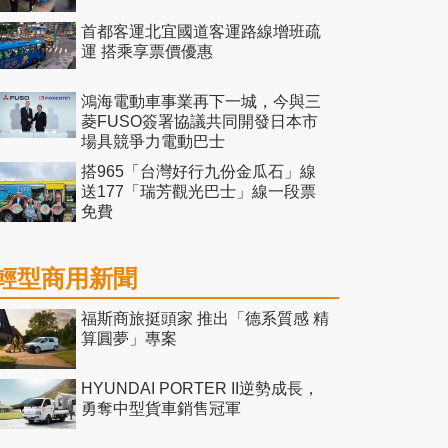
首都客運北宜國道客運路線增班疏
運 搭乘享票價優惠
鴻海電動車事業再下一城，今與三
菱FUSO簽署協議共同開發日本市
場具競爭力電動巴士
搭965「台灣好行九份金瓜石」線
送177「瑞芳觀光巴士」線一段票
免費
輕型商用新聞
福斯商旅挺頭家 推出「德系質感 精
算圓夢」專案
HYUNDAI PORTER II逆勢成長，
勇奪中型貨車銷售冠軍