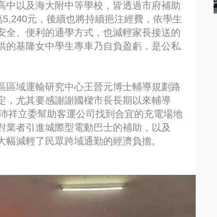
高中以及海大附中等學校，皆透過市府補助
5,240元，後續也將持續挹注經費，依學生
安全、便利的通學方式，也減輕家長接送的
供的基隆女中學生專車乃自負盈虧，是公私
區區域運輸研究中心王晉元博士輔導規劃路
定，尤其要感謝謝國樑市長長期以來輔導
林沛祥立委幫助客運公司找到合宜的充電場地
對業者引進城際型電動巴士的補助，以及
2.0大幅減輕了民眾跨域通勤的經濟負擔。