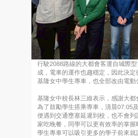
行駛2088路線的大都會客運自城際
成，電車的運作也趨穩定，因此決定從
基隆女中學生專車，也全部改由電動
基隆女中校長林三維表示，感謝大都
為了鼓勵學生搭乘專車，清晨07:05
便遇到交通壅塞延遲到校，也不會列
家吃晚餐，同學可以更有效率的掌握
學生專車可以吸引更多的學子前來就