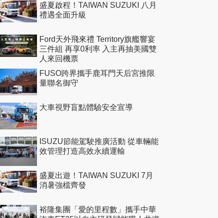
盛夏啟程！TAIWAN SUZUKI 八月
禮遇全面升級
Ford天外飛來禮 Territory旗艦響宴
三件組 再享0利率 入主再抽美國雙
人來回機票
FUSO跨界攜手鹿耳門天后宮推限
量聯名御守
大車視野盲點體驗安全宣導
ISUZU節能駕駛推廣活動 從車輛能
效管理打造高效永續運輸
盛夏出遊！TAIWAN SUZUKI 7月
消暑強檔齊發
裕隆集團「愛的里程數」攜手中華