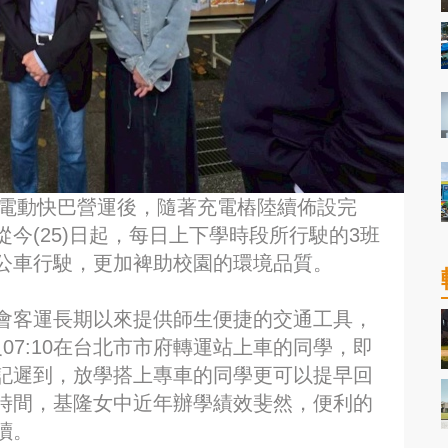
型電動快巴營運後，隨著充電樁陸續佈設完
今(25)日起，每日上下學時段所行駛的3班
公車行駛，更加裨助校園的環境品質。
會客運長期以來提供師生便捷的交通工具，
及07:10在台北市市府轉運站上車的同學，即
記遲到，放學搭上專車的同學更可以提早回
時間，基隆女中近年辦學績效斐然，便利的
讀。