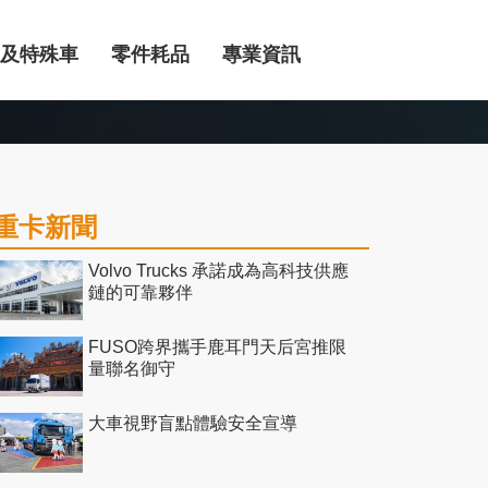
及特殊車
零件耗品
專業資訊
重卡新聞
Volvo Trucks 承諾成為高科技供應
鏈的可靠夥伴
FUSO跨界攜手鹿耳門天后宮推限
量聯名御守
大車視野盲點體驗安全宣導