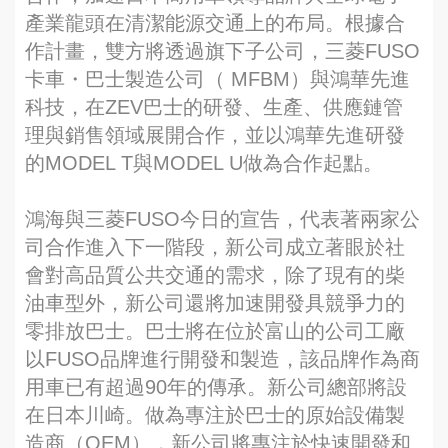
產業龍頭在清潔能源交通上的布局。根據合
作計畫，雙方將透過旗下子公司，三菱FUSO
卡車・巴士製造公司（ MFBM）與鴻華先進
科技，在ZEV巴士的研發、生產、供應鏈管
理與銷售領域展開合作，並以鴻華先進研發
的MODEL T與MODEL U做為合作起點。
鴻海與三菱FUSO今日的宣告，代表著兩家公
司合作進入下一階段，新公司成立著眼於社
會對高品質公共交通的需求，除了現有的柴
油車型外，新公司還將加速開發具競爭力的
零排放巴士。巴士將在位於富山的公司工廠
以FUSO品牌進行開發和製造，該品牌作為商
用車已有超過90年的傳承。新公司總部將設
在日本川崎。做為專注於巴士的原始設備製
造商（OEM），新公司將專注於快速開發和