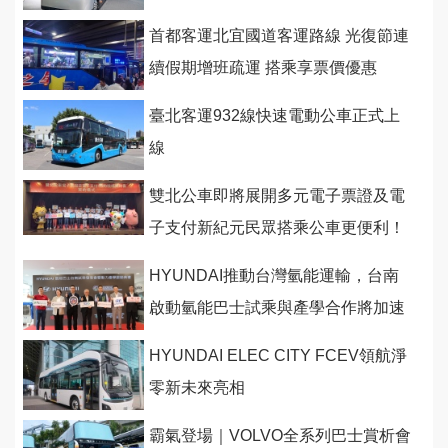
慧與安全科技
首都客運北宜國道客運路線 光復節連
續假期增班疏運 搭乘享票價優惠
臺北客運932線快速電動公車正式上
線
雙北公車即將展開多元電子票證及電
子支付新紀元民眾搭乘公車更便利！
HYUNDAI推動台灣氫能運輸，台南
啟動氫能巴士試乘與產學合作將加速
零碳公共運輸生態系
HYUNDAI ELEC CITY FCEV領航淨
零新未來亮相
霸氣登場｜VOLVO全系列巴士賞析會