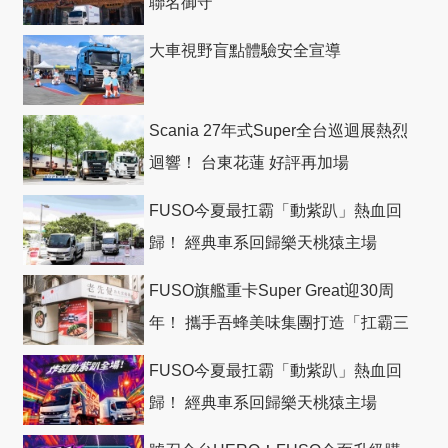
聯名御守
大車視野盲點體驗安全宣導
Scania 27年式Super全台巡迴展熱烈
迴響！ 台東花蓮 好評再加場
FUSO今夏最扛霸「動紫趴」熱血回
歸！ 經典車系回歸樂天桃猿主場
FUSO旗艦重卡Super Great迎30周
年！ 攜手吾蜂美味集團打造「扛霸三
十」 主題店
FUSO今夏最扛霸「動紫趴」熱血回
歸！ 經典車系回歸樂天桃猿主場