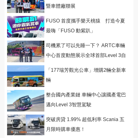
暨車體廠聯展
FUSO 首度攜手樂天桃猿 打造今夏
最嗨「FUSO 動紫趴」
司機累了可以先睡一下？ ARTC車輛
中心首度動態展示全球首部Level 3自
駕電動巴士及最新
「177瑞芳觀光公車」增購2輛全新車
輛
整合國內產業鏈 車輛中心讓國產電巴
邁向Level 3智慧駕駛
突破房貸 1.99% 超低利率 Scania 五
月限時購車優惠！