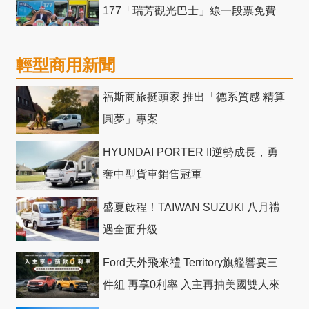
177「瑞芳觀光巴士」線一段票免費
輕型商用新聞
福斯商旅挺頭家 推出「德系質感 精算
圓夢」專案
HYUNDAI PORTER II逆勢成長，勇
奪中型貨車銷售冠軍
盛夏啟程！TAIWAN SUZUKI 八月禮
遇全面升級
Ford天外飛來禮 Territory旗艦響宴三
件組 再享0利率 入主再抽美國雙人來
回機票