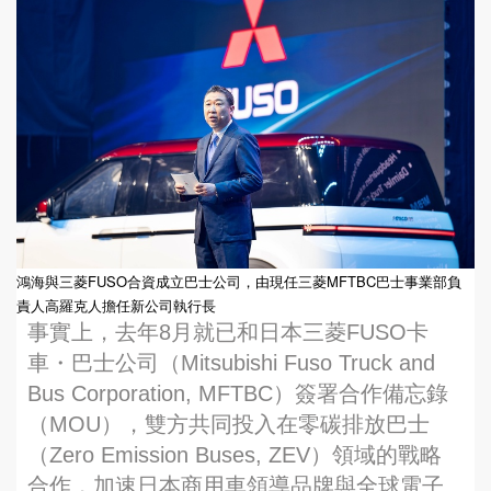
鴻海與三菱FUSO合資成立巴士公司，由現任三菱MFTBC巴士事業部負
責人高羅克人擔任新公司執行長
事實上，去年8月就已和日本三菱FUSO卡
車・巴士公司（Mitsubishi Fuso Truck and
Bus Corporation, MFTBC）簽署合作備忘錄
（MOU），雙方共同投入在零碳排放巴士
（Zero Emission Buses, ZEV）領域的戰略
合作，加速日本商用車領導品牌與全球電子