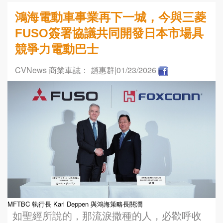
鴻海電動車事業再下一城，今與三菱
FUSO簽署協議共同開發日本市場具
競爭力電動巴士
CVNews 商業車誌： 趙惠群
|01/23/2026
MFTBC 執行長 Karl Deppen 與鴻海策略長關潤
如聖經所說的，那流淚撒種的人，必歡呼收