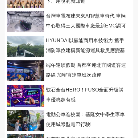
下、用說的就知道
台灣車電布建未來AI智慧車時代 車輛
中心取得三大國際車廠最新EMC認可
HYUNDAI以氫能商用車技術力 攜手
消防單位建構新能源運具救災應變基
礎
端午連續假期 首都客運北宜國道客運
路線 加密直達車班次疏運
號召全台HERO！FUSO全面升級購
車優惠超有感
電動公車進校園：基隆女中學生專車
使用城際型電巴行駛!