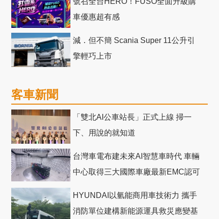
號召全台HERO！FUSO全面升級購
車優惠超有感
減．但不簡 Scania Super 11公升引
擎輕巧上市
客車新聞
「雙北AI公車站長」正式上線 掃一
下、用說的就知道
台灣車電布建未來AI智慧車時代 車輛
中心取得三大國際車廠最新EMC認可
HYUNDAI以氫能商用車技術力 攜手
消防單位建構新能源運具救災應變基