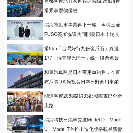
首都客運北宜國道客運路線增班疏運
搭乘享票價優惠
鴻海電動車事業再下一城，今與三菱
FUSO簽署協議共同開發日本市場具
競爭力電動巴士
搭965「台灣好行九份金瓜石」線送
177「瑞芳觀光巴士」線一段票免費
和泰汽車跨足日本商用車銷售，今宣
布斥資100億投資日本日野商用車銷
售網
國道客運2088路線33部城際電巴全新
上路
鴻海科技日鴻華先進Model D、Model
U、Model T各推出進化版搭載最新智