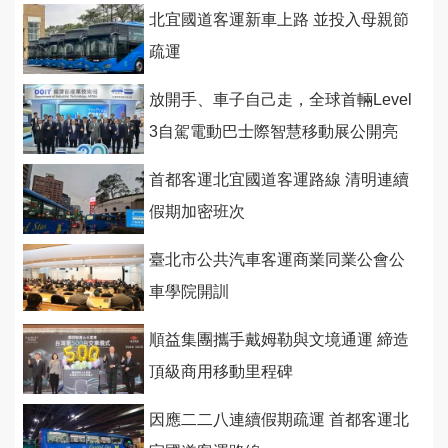
北宜國道客運新車上路 並投入母親節
疏運
放開手、車子自己走，全球首輛Level
3自駕電動巴士際智慧移動展公開亮
相
首都客運北宜國道客運路線 清明連續
假期加密班次
臺北市公共汽車客運商業同業公會公
車學院開訓
順益集團攜手戴姆勒與文境通運 締造
頂級商用移動里程碑
因應二二八連續假期疏運 首都客運北