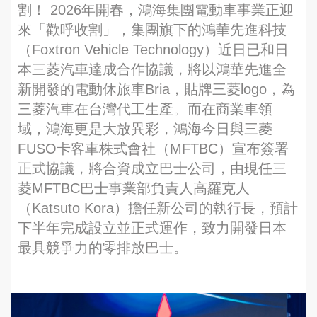
割！ 2026年開春，鴻海集團電動車事業正迎
來「歡呼收割」，集團旗下的鴻華先進科技
（Foxtron Vehicle Technology）近日已和日
本三菱汽車達成合作協議，將以鴻華先進全
新開發的電動休旅車Bria，貼牌三菱logo，為
三菱汽車在台灣代工生產。而在商業車領
域，鴻海更是大放異彩，鴻海今日與三菱
FUSO卡客車株式會社（MFTBC）宣布簽署
正式協議，將合資成立巴士公司，由現任三
菱MFTBC巴士事業部負責人高羅克人
（Katsuto Kora）擔任新公司的執行長，預計
下半年完成設立並正式運作，致力開發日本
最具競爭力的零排放巴士。