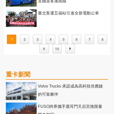
宜國道客運路線
臺北客運五福站引進全新電動公車
1
2
3
4
5
6
7
8
9
10
重卡新聞
Volvo Trucks 承諾成為高科技供應鏈
的可靠夥伴
FUSO跨界攜手鹿耳門天后宮推限量