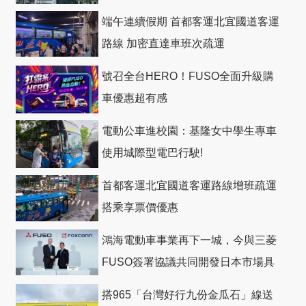
礎
端午連續假期 首都客運北宜國道客運
路線 加密直達車班次疏運
號召全台HERO！FUSO全面升級購
車優惠超有感
電動公車進校園：基隆女中學生專車
使用城際型電巴行駛!
首都客運北宜國道客運路線增班疏運
搭乘享票價優惠
鴻海電動車事業再下一城，今與三菱
FUSO簽署協議共同開發日本市場具
競爭力電動巴士
搭965「台灣好行九份金瓜石」線送