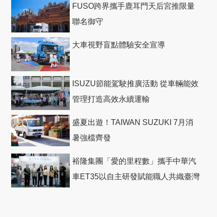
FUSO跨界攜手鹿耳門天后宮推限量
聯名御守
大車視野盲點體驗安全宣導
ISUZU節能駕駛推廣活動 從車輛能效
管理打造高效永續運輸
盛夏出遊！TAIWAN SUZUKI 7月消
暑強檔齊發
裕隆集團「愛的里程數」攜手中華汽
車ET35以自主研發賦能職人共織臺灣
社會善循環