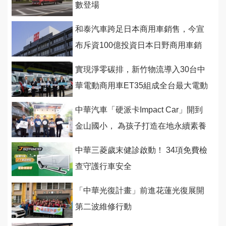
數登場
和泰汽車跨足日本商用車銷售，今宣
布斥資100億投資日本日野商用車銷
售網
實現淨零碳排，新竹物流導入30台中
華電動商用車ET35組成全台最大電動
物流配送車隊
中華汽車「硬派卡Impact Car」開到
金山國小， 為孩子打造在地永續素養
課程
中華三菱歲末健診啟動！ 34項免費檢
查守護行車安全
「中華光復計畫」前進花蓮光復展開
第二波維修行動