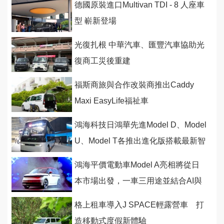
德國原裝進口Multivan TDI - 8 人座車
型 嶄新登場
光復扎根 中華汽車、匯豐汽車協助光
復商工災後重建
福斯商旅與合作改裝商推出Caddy
Maxi EasyLife福祉車
鴻海科技日鴻華先進Model D、Model
U、Model T各推出進化版搭載最新智
慧與安全科技
鴻海平價電動車Model A亮相將從日
本市場出發，一車三用途並結合AI與
光達科技
格上租車導入J SPACE輕露營車 打
造移動式度假新體驗