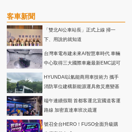
客車新聞
「雙北AI公車站長」正式上線 掃一
下、用說的就知道
台灣車電布建未來AI智慧車時代 車輛
中心取得三大國際車廠最新EMC認可
HYUNDAI以氫能商用車技術力 攜手
消防單位建構新能源運具救災應變基
礎
端午連續假期 首都客運北宜國道客運
路線 加密直達車班次疏運
號召全台HERO！FUSO全面升級購