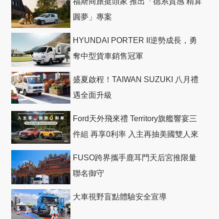
福斯商旅挺頭家 推出「德系質感 精算
圓夢」專案
HYUNDAI PORTER II逆勢成長，勇
奪中型貨車銷售冠軍
盛夏啟程！TAIWAN SUZUKI 八月禮
遇全面升級
Ford天外飛來禮 Territory旗艦響宴三
件組 再享0利率 入主再抽美國雙人來
回機票
FUSO跨界攜手鹿耳門天后宮推限量
聯名御守
大車視野盲點體驗安全宣導