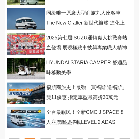
同級唯一原廠大型商旅九人座客車
The New Crafter 新世代旗艦 進化上
市
2025第七屆ISUZU運轉職人挑戰賽熱
血登場 展現極致車技與專業職人精神
HYUNDAI STARIA CAMPER 舒適品
味移動美學
福斯商旅史上最強「買福斯 送福斯」
雙11優惠 指定車型最高折30萬元
全台最親民！全新CMC J SPACE 8
人座旗艦型搭載LEVEL 2 ADAS