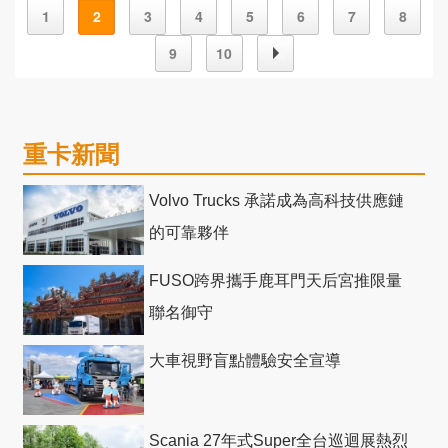
1
2
3
4
5
6
7
8
9
10
重卡新聞
Volvo Trucks 承諾成為高科技供應鏈
的可靠夥伴
FUSO跨界攜手鹿耳門天后宮推限量
聯名御守
大車視野盲點體驗安全宣導
Scania 27年式Super全台巡迴展熱烈