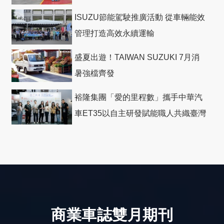
ISUZU節能駕駛推廣活動 從車輛能效
管理打造高效永續運輸
盛夏出遊！TAIWAN SUZUKI 7月消
暑強檔齊發
裕隆集團「愛的里程數」攜手中華汽
車ET35以自主研發賦能職人共織臺灣
社會善循環
商業車誌雙月期刊