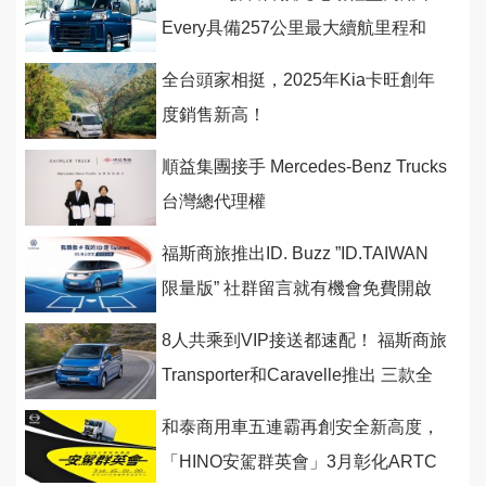
Every具備257公里最大續航里程和
V2H供電能力
全台頭家相挺，2025年Kia卡旺創年
度銷售新高！
順益集團接手 Mercedes-Benz Trucks
台灣總代理權
福斯商旅推出ID. Buzz ”ID.TAIWAN
限量版” 社群留言就有機會免費開啟
一年純電旅程
8人共乘到VIP接送都速配！ 福斯商旅
Transporter和Caravelle推出 三款全
新改裝接駁巴士
和泰商用車五連霸再創安全新高度，
「HINO安駕群英會」3月彰化ARTC