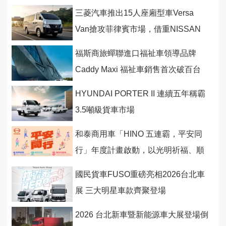
盛大登場
三菱汽車推出15人座廂型車Versa
Van搶攻菲律賓市場，借重NISSAN
的代工貼牌
福斯商旅蟬聯進口福祉車領導品牌
Caddy Maxi 福祉車銷售首次破百台
HYUNDAI PORTER II 連續五年稱霸
3.5噸級貨車市場
和泰商用車「HINO 五連霸，平安同
行」年度計畫啟動，以光明祈福、順
行守護與潮派行動
國民貨車FUSO重磅亮相2026台北車
展 三大明星車款齊聚登場
2026 台北新車暨新能源車大展登場倒