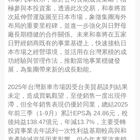
極參與本投資案，透過此次交易，和泰將首
次延伸營運版圖至日本市場，象徵集團海外
布局的重要里程碑，並進一步強化與日野母
廠長期穩健的合作關係。未來和泰將在五家
日野經銷商既有的事業基礎上，快速接軌日
本市場之經營環境，並活用在台灣累積的成
功經驗與管理作法，推動當地事業穩健發
展，為集團帶來新的成長動能。
2025年台灣新車市場因受台美貿易談判結果
未定，造成買氣觀望，至使銷售一度出現停
滯，但全年銷售表現仍優於同業，總結2025
年前三季（1-9月）累計EPS為 24.86元，稅
後純益138.47億元，年減13.7%，主要受轉
投資事業去年認列一次性利益基期較高與和
泰產險減資等因素影響，但今年本業汽車銷