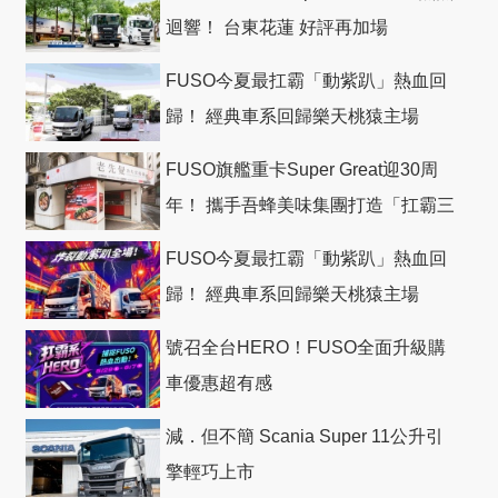
迴響！ 台東花蓮 好評再加場
FUSO今夏最扛霸「動紫趴」熱血回
歸！ 經典車系回歸樂天桃猿主場
FUSO旗艦重卡Super Great迎30周
年！ 攜手吾蜂美味集團打造「扛霸三
十」 主題店
FUSO今夏最扛霸「動紫趴」熱血回
歸！ 經典車系回歸樂天桃猿主場
號召全台HERO！FUSO全面升級購
車優惠超有感
減．但不簡 Scania Super 11公升引
擎輕巧上市