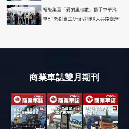
裕隆集團「愛的里程數」攜手中華汽
車ET35以自主研發賦能職人共織臺灣
社會善循環
商業車誌雙月期刊