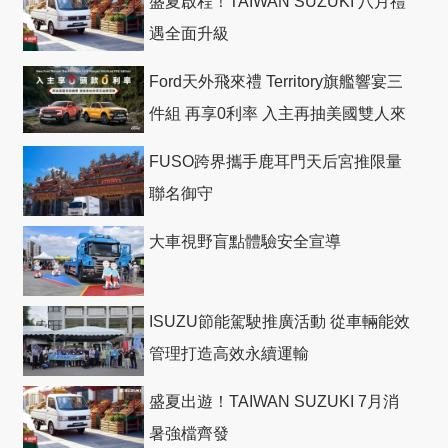
盛夏啟程！TAIWAN SUZUKI 八月禮
遇全面升級
Ford天外飛來禮 Territory旗艦響宴三
件組 再享0利率 入主再抽美國雙人來
回機票
FUSO跨界攜手鹿耳門天后宮推限量
聯名御守
大車視野盲點體驗安全宣導
ISUZU節能駕駛推廣活動 從車輛能效
管理打造高效永續運輸
盛夏出遊！TAIWAN SUZUKI 7月消
暑強檔齊發