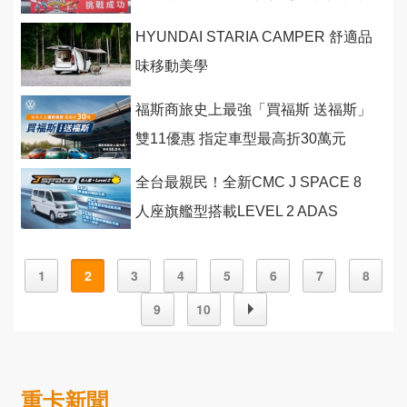
HYUNDAI STARIA CAMPER 舒適品
味移動美學
福斯商旅史上最強「買福斯 送福斯」
雙11優惠 指定車型最高折30萬元
全台最親民！全新CMC J SPACE 8
人座旗艦型搭載LEVEL 2 ADAS
1
2
3
4
5
6
7
8
9
10
重卡新聞