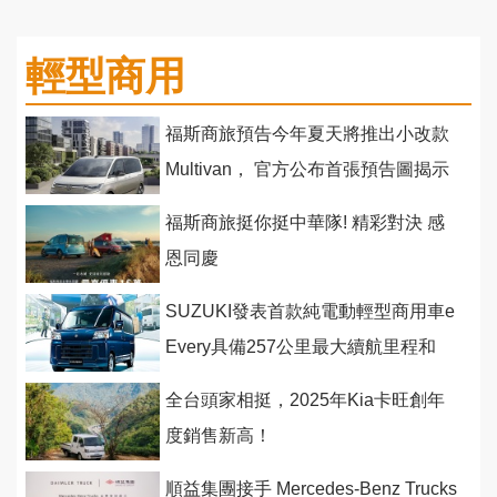
輕型商用
福斯商旅預告今年夏天將推出小改款
Multivan， 官方公布首張預告圖揭示
最新車色與車頭設計
福斯商旅挺你挺中華隊! 精彩對決 感
恩同慶
SUZUKI發表首款純電動輕型商用車e
Every具備257公里最大續航里程和
V2H供電能力
全台頭家相挺，2025年Kia卡旺創年
度銷售新高！
順益集團接手 Mercedes-Benz Trucks