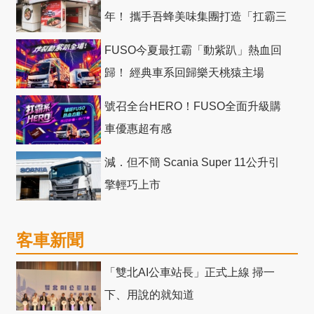
年！ 攜手吾蜂美味集團打造「扛霸三
十」 主題店
FUSO今夏最扛霸「動紫趴」熱血回
歸！ 經典車系回歸樂天桃猿主場
號召全台HERO！FUSO全面升級購
車優惠超有感
減．但不簡 Scania Super 11公升引
擎輕巧上市
客車新聞
「雙北AI公車站長」正式上線 掃一
下、用說的就知道