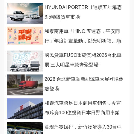
HYUNDAI PORTER II 連續五年稱霸
3.5噸級貨車市場
和泰商用車「HINO 五連霸，平安同
行」年度計畫啟動，以光明祈福、順
行守護與潮派行動
國民貨車FUSO重磅亮相2026台北車
展 三大明星車款齊聚登場
2026 台北新車暨新能源車大展登場倒
數登場
和泰汽車跨足日本商用車銷售，今宣
布斥資100億投資日本日野商用車銷
售網
實現淨零碳排，新竹物流導入30台中