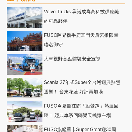
Volvo Trucks 承諾成為高科技供應鏈
的可靠夥伴
FUSO跨界攜手鹿耳門天后宮推限量
聯名御守
大車視野盲點體驗安全宣導
Scania 27年式Super全台巡迴展熱烈
迴響！ 台東花蓮 好評再加場
FUSO今夏最扛霸「動紫趴」熱血回
歸！ 經典車系回歸樂天桃猿主場
FUSO旗艦重卡Super Great迎30周