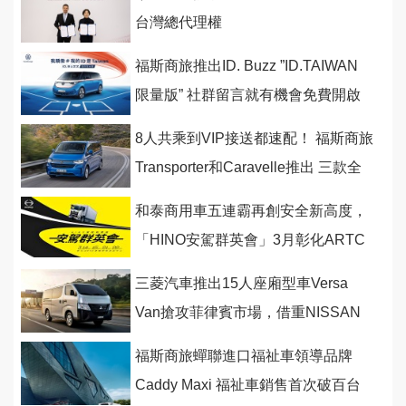
台灣總代理權
福斯商旅推出ID. Buzz ”ID.TAIWAN
限量版” 社群留言就有機會免費開啟
一年純電旅程
8人共乘到VIP接送都速配！ 福斯商旅
Transporter和Caravelle推出 三款全
新改裝接駁巴士
和泰商用車五連霸再創安全新高度，
「HINO安駕群英會」3月彰化ARTC
盛大登場
三菱汽車推出15人座廂型車Versa
Van搶攻菲律賓市場，借重NISSAN
的代工貼牌
福斯商旅蟬聯進口福祉車領導品牌
Caddy Maxi 福祉車銷售首次破百台