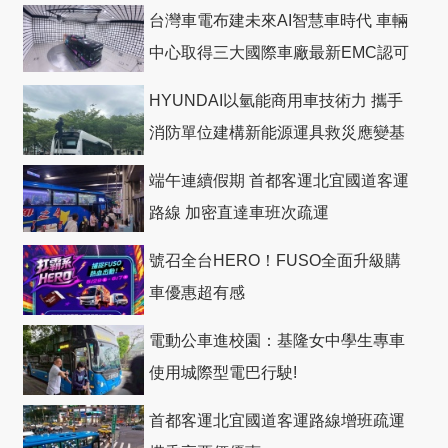
台灣車電布建未來AI智慧車時代 車輛
中心取得三大國際車廠最新EMC認可
HYUNDAI以氫能商用車技術力 攜手
消防單位建構新能源運具救災應變基
礎
端午連續假期 首都客運北宜國道客運
路線 加密直達車班次疏運
號召全台HERO！FUSO全面升級購
車優惠超有感
電動公車進校園：基隆女中學生專車
使用城際型電巴行駛!
首都客運北宜國道客運路線增班疏運