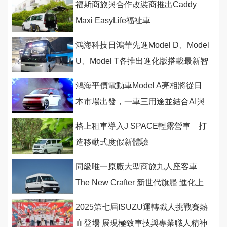
福斯商旅與合作改裝商推出Caddy
Maxi EasyLife福祉車
鴻海科技日鴻華先進Model D、Model
U、Model T各推出進化版搭載最新智
慧與安全科技
鴻海平價電動車Model A亮相將從日
本市場出發，一車三用途並結合AI與
光達科技
格上租車導入J SPACE輕露營車 打
造移動式度假新體驗
同級唯一原廠大型商旅九人座客車
The New Crafter 新世代旗艦 進化上
市
2025第七屆ISUZU運轉職人挑戰賽熱
血登場 展現極致車技與專業職人精神