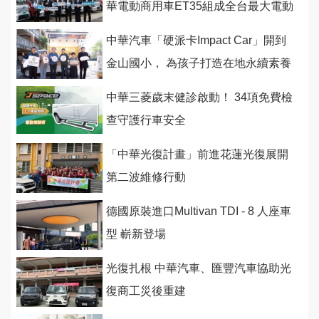
華電動商用車ET35組成全台最大電動
物流配送車隊
中華汽車「硬派卡Impact Car」開到
金山國小， 為孩子打造在地永續素養
課程
中華三菱歲末健診啟動！ 34項免費檢
查守護行車安全
「中華光復計畫」前進花蓮光復展開
第二波維修行動
德國原裝進口Multivan TDI - 8 人座車
型 嶄新登場
光復扎根 中華汽車、匯豐汽車協助光
復商工災後重建