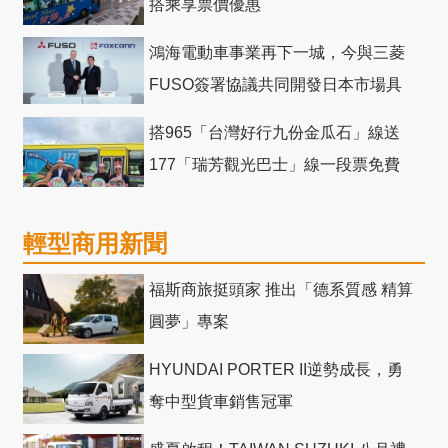
搭乘享票價優惠
鴻海電動車事業再下一城，今與三菱
FUSO簽署協議共同開發日本市場具
競爭力電動巴士
搭965「台灣好行九份金瓜石」線送
177「瑞芳觀光巴士」線一段票免費
輕型商用新聞
福斯商旅挺頭家 推出「德系質感 精算
圓夢」專案
HYUNDAI PORTER II逆勢成長，勇
奪中型貨車銷售冠軍