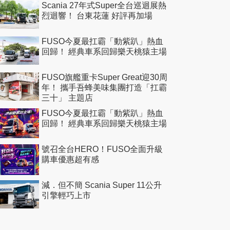
Scania 27年式Super全台巡迴展熱
烈迴響！ 台東花蓮 好評再加場
FUSO今夏最扛霸「動紫趴」熱血
回歸！ 經典車系回歸樂天桃猿主場
FUSO旗艦重卡Super Great迎30周
年！ 攜手吾蜂美味集團打造「扛霸
三十」 主題店
FUSO今夏最扛霸「動紫趴」熱血
回歸！ 經典車系回歸樂天桃猿主場
號召全台HERO！FUSO全面升級
購車優惠超有感
減．但不簡 Scania Super 11公升
引擎輕巧上市