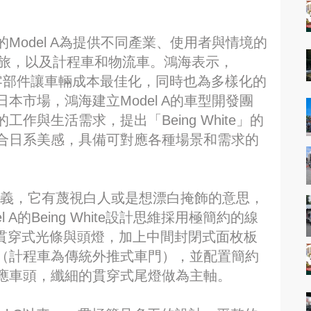
Model A為提供不同產業、使用者與情境的
休旅，以及計程車和物流車。鴻海表示，
組化零部件讓車輛成本最佳化，同時也為多樣化的
本市場，鴻海建立Model A的車型開發團
作與生活需求，提出「Being White」的
合日系美感，具備可對應各種場景和需求的
有多重意義，它有蔑視白人或是想漂白掩飾的意思，
A的Being White設計思維採用極簡約的線
D貫穿式光條與頭燈，加上中間封閉式面枚板
（計程車為傳統外推式車門），並配置簡約
應車頭，纖細的貫穿式尾燈做為主軸。