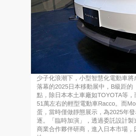
少子化浪潮下，小型智慧化電動車將成
落幕的2025日本移動展中，B級距
點，除日本本土車廠如TOYOTA等
51萬左右的輕型電動車Racco。而M
蛋，當時僅做靜態展示，為2025年
逐。「臨時加演」，透過委託設計製
商業合作夥伴研商，進入日本市場，因