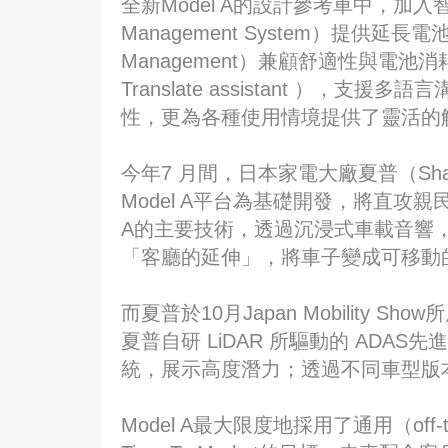
全新Model A的設計參考車中，加入智慧
Management System）提供延長電
Management）兼顧舒適性與電池消
Translate assistant ）
性，更為各種使用情境提供了靈活的
今年7 月間，日本家電大廠夏普（Sha
Model A平台為基礎開發，將直攻親
A的主要技術，透過沉浸式車載音響
「客廳的延伸」，將車子變成可移動
而夏普於10月Japan Mobility 
夏普自研 LiDAR 所驅動的 ADA
統，展示高度潛力；透過不同車型版
Model A最大限度地採用了通用（off-th