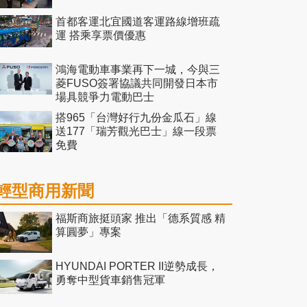
首都客運北宜國道客運路線增班疏
運 搭乘享票價優惠
鴻海電動車事業再下一城，今與三
菱FUSO簽署協議共同開發日本市
場具競爭力電動巴士
搭965「台灣好行九份金瓜石」線
送177「瑞芳觀光巴士」線一段票
免費
輕型商用新聞
福斯商旅挺頭家 推出「德系質感 精
算圓夢」專案
HYUNDAI PORTER II逆勢成長，
勇奪中型貨車銷售冠軍