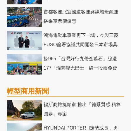
首都客運北宜國道客運路線增班疏運
搭乘享票價優惠
鴻海電動車事業再下一城，今與三菱
FUSO簽署協議共同開發日本市場具
競爭力電動巴士
搭965「台灣好行九份金瓜石」線送
177「瑞芳觀光巴士」線一段票免費
輕型商用新聞
福斯商旅挺頭家 推出「德系質感 精算
圓夢」專案
HYUNDAI PORTER II逆勢成長，勇