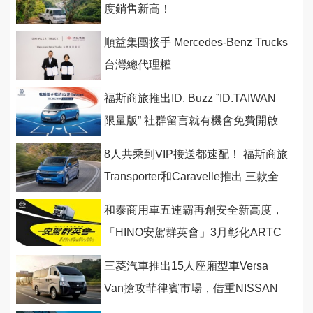
度銷售新高！
順益集團接手 Mercedes-Benz Trucks
台灣總代理權
福斯商旅推出ID. Buzz ”ID.TAIWAN
限量版” 社群留言就有機會免費開啟
一年純電旅程
8人共乘到VIP接送都速配！ 福斯商旅
Transporter和Caravelle推出 三款全
新改裝接駁巴士
和泰商用車五連霸再創安全新高度，
「HINO安駕群英會」3月彰化ARTC
盛大登場
三菱汽車推出15人座廂型車Versa
Van搶攻菲律賓市場，借重NISSAN
的代工貼牌