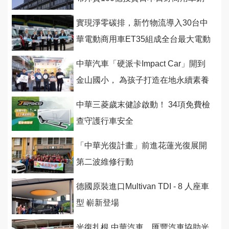
售網
實現淨零碳排，新竹物流導入30台中
華電動商用車ET35組成全台最大電動
物流配送車隊
中華汽車「硬派卡Impact Car」開到
金山國小， 為孩子打造在地永續素養
課程
中華三菱歲末健診啟動！ 34項免費檢
查守護行車安全
「中華光復計畫」前進花蓮光復展開
第二波維修行動
德國原裝進口Multivan TDI - 8 人座車
型 嶄新登場
光復扎根 中華汽車、匯豐汽車協助光