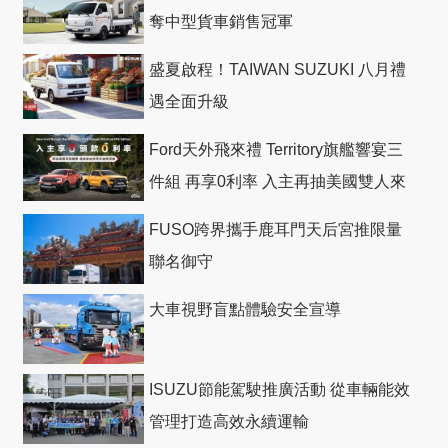
奪中型貨車銷售冠軍
盛夏啟程！TAIWAN SUZUKI 八月禮
遇全面升級
Ford天外飛來禮 Territory旗艦響宴三
件組 再享0利率 入主再抽美國雙人來
回機票
FUSO跨界攜手鹿耳門天后宮推限量
聯名御守
大車視野盲點體驗安全宣導
ISUZU節能駕駛推廣活動 從車輛能效
管理打造高效永續運輸