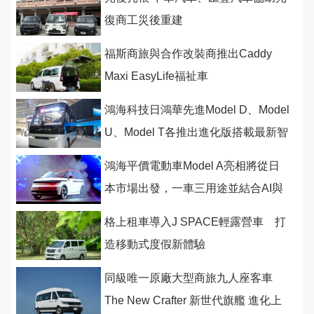
復商工災後重建
福斯商旅與合作改裝商推出Caddy
Maxi EasyLife福祉車
鴻海科技日鴻華先進Model D、Model
U、Model T各推出進化版搭載最新智
慧與安全科技
鴻海平價電動車Model A亮相將從日
本市場出發，一車三用途並結合AI與
光達科技
格上租車導入J SPACE輕露營車 打
造移動式度假新體驗
同級唯一原廠大型商旅九人座客車
The New Crafter 新世代旗艦 進化上