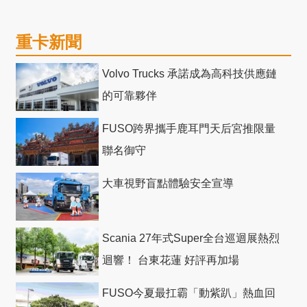
重卡新聞
Volvo Trucks 承諾成為高科技供應鏈
的可靠夥伴
FUSO跨界攜手鹿耳門天后宮推限量
聯名御守
大車視野盲點體驗安全宣導
Scania 27年式Super全台巡迴展熱烈
迴響！ 台東花蓮 好評再加場
FUSO今夏最扛霸「動紫趴」熱血回