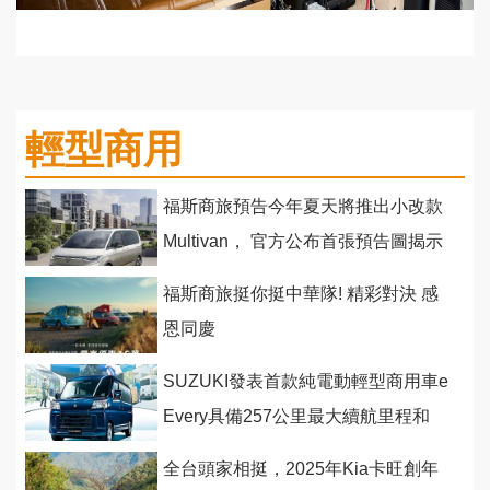
輕型商用
福斯商旅預告今年夏天將推出小改款
Multivan， 官方公布首張預告圖揭示
最新車色與車頭設計
福斯商旅挺你挺中華隊! 精彩對決 感
恩同慶
SUZUKI發表首款純電動輕型商用車e
Every具備257公里最大續航里程和
V2H供電能力
全台頭家相挺，2025年Kia卡旺創年