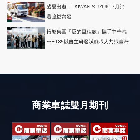
盛夏出遊！TAIWAN SUZUKI 7月消
暑強檔齊發
裕隆集團「愛的里程數」攜手中華汽
車ET35以自主研發賦能職人共織臺灣
社會善循環
商業車誌雙月期刊