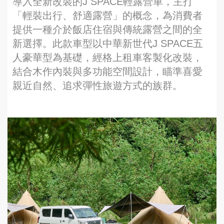
導入全新改裝的J SPACE輕露營車，主打
「輕裝出行、舒適露營」的概念，為消費者
提供一種介於飯店住宿與傳統露營之間的全
新選擇。此款車型以中華新世代J SPACE五
人豪華型為基礎，經格上租車客製化改裝，
結合木作內裝與多功能空間設計，瞄準喜愛
親近自然、追求彈性旅遊方式的族群。