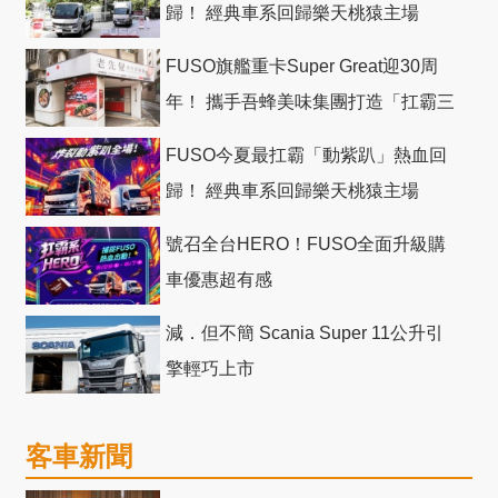
歸！ 經典車系回歸樂天桃猿主場
FUSO旗艦重卡Super Great迎30周
年！ 攜手吾蜂美味集團打造「扛霸三
十」 主題店
FUSO今夏最扛霸「動紫趴」熱血回
歸！ 經典車系回歸樂天桃猿主場
號召全台HERO！FUSO全面升級購
車優惠超有感
減．但不簡 Scania Super 11公升引
擎輕巧上市
客車新聞