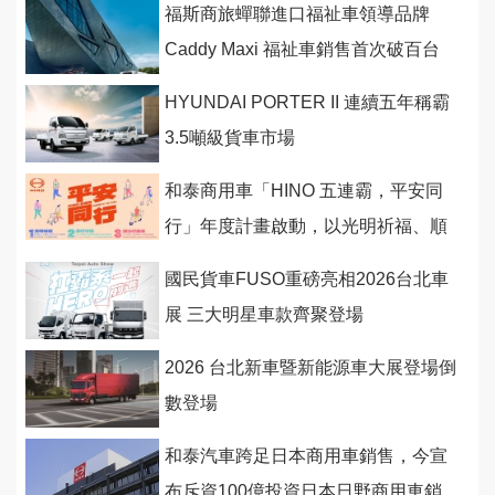
福斯商旅蟬聯進口福祉車領導品牌
Caddy Maxi 福祉車銷售首次破百台
HYUNDAI PORTER II 連續五年稱霸
3.5噸級貨車市場
和泰商用車「HINO 五連霸，平安同
行」年度計畫啟動，以光明祈福、順
行守護與潮派行動
國民貨車FUSO重磅亮相2026台北車
展 三大明星車款齊聚登場
2026 台北新車暨新能源車大展登場倒
數登場
和泰汽車跨足日本商用車銷售，今宣
布斥資100億投資日本日野商用車銷