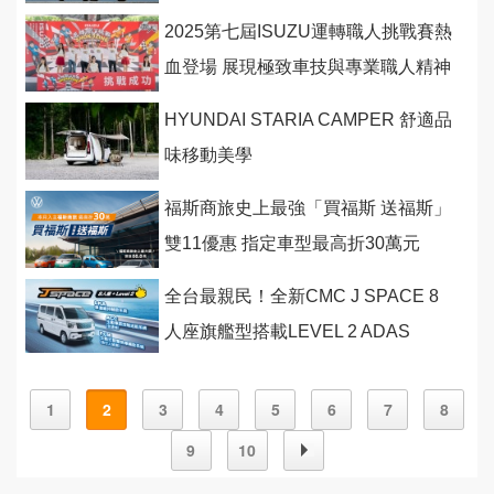
市
2025第七屆ISUZU運轉職人挑戰賽熱
血登場 展現極致車技與專業職人精神
HYUNDAI STARIA CAMPER 舒適品
味移動美學
福斯商旅史上最強「買福斯 送福斯」
雙11優惠 指定車型最高折30萬元
全台最親民！全新CMC J SPACE 8
人座旗艦型搭載LEVEL 2 ADAS
1
2
3
4
5
6
7
8
9
10