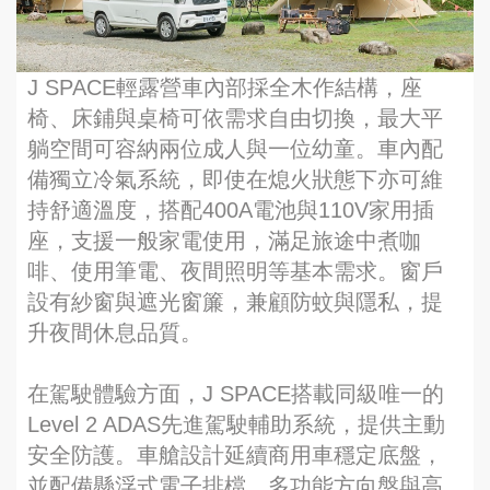
J SPACE輕露營車內部採全木作結構，座
椅、床鋪與桌椅可依需求自由切換，最大平
躺空間可容納兩位成人與一位幼童。車內配
備獨立冷氣系統，即使在熄火狀態下亦可維
持舒適溫度，搭配400A電池與110V家用插
座，支援一般家電使用，滿足旅途中煮咖
啡、使用筆電、夜間照明等基本需求。窗戶
設有紗窗與遮光窗簾，兼顧防蚊與隱私，提
升夜間休息品質。
在駕駛體驗方面，J SPACE搭載同級唯一的
Level 2 ADAS先進駕駛輔助系統，提供主動
安全防護。車艙設計延續商用車穩定底盤，
並配備懸浮式電子排檔、多功能方向盤與高