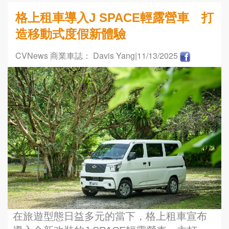
格上租車導入J SPACE輕露營車 打
造移動式度假新體驗
CVNews 商業車誌： Davis Yang
|11/13/2025
在旅遊型態日益多元的當下，格上租車宣布