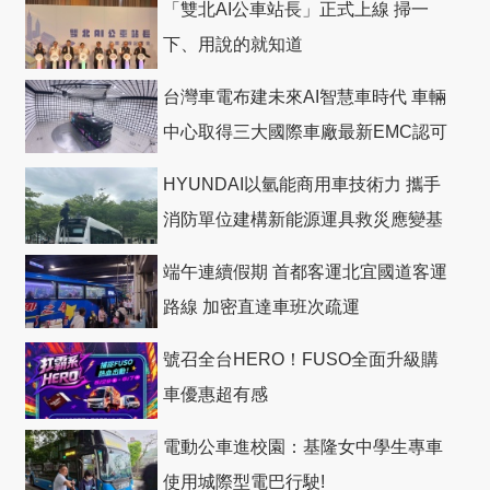
「雙北AI公車站長」正式上線 掃一
下、用說的就知道
台灣車電布建未來AI智慧車時代 車輛
中心取得三大國際車廠最新EMC認可
HYUNDAI以氫能商用車技術力 攜手
消防單位建構新能源運具救災應變基
礎
端午連續假期 首都客運北宜國道客運
路線 加密直達車班次疏運
號召全台HERO！FUSO全面升級購
車優惠超有感
電動公車進校園：基隆女中學生專車
使用城際型電巴行駛!