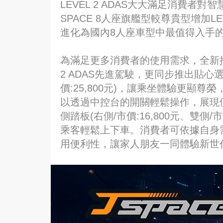
LEVEL 2 ADAS大大滿足消費者
SPACE 8人座旗艦型較尊貴型增加LE
進化為國內8人座車型中最值得入手
為滿足更多消費者的使用需求，全新推出J
2 ADAS先進駕駛，更同步推出貼心
價:25,800元)，讓乘坐體驗更顯
以透過中控台的開關輕鬆操作，展現
側踏板(右側/市價:16,800元、雙側/
乘客輕鬆上下車。消費者可依據自身
用便利性，讓家人朋友一同體驗新世代