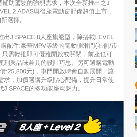
對智慧輔助駕駛的強烈需求，本次全新推出之J
VEL 2 ADAS與後座電動窗配備超值上市，
的新選擇。
 SPACE 8人座旗艦型，除搭載LEVEL
選購配件:豪華MPV等級的電動側滑門(右側/市
尊榮，只需輕推即可優雅開啟或關閉，前座也可
便利與品味兼具的設計巧思。另可選購電動
市價:25,800元)，車門開啟時會自動展開，讓
需求，加價選購升級貼心配備，提升日常使
J SPACE的多功能座駕魅力。