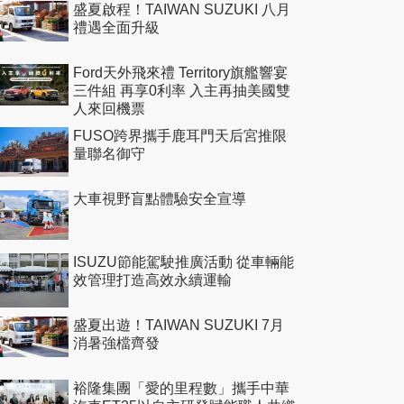
盛夏啟程！TAIWAN SUZUKI 八月
禮遇全面升級
Ford天外飛來禮 Territory旗艦響宴
三件組 再享0利率 入主再抽美國雙
人來回機票
FUSO跨界攜手鹿耳門天后宮推限
量聯名御守
大車視野盲點體驗安全宣導
ISUZU節能駕駛推廣活動 從車輛能
效管理打造高效永續運輸
盛夏出遊！TAIWAN SUZUKI 7月
消暑強檔齊發
裕隆集團「愛的里程數」攜手中華