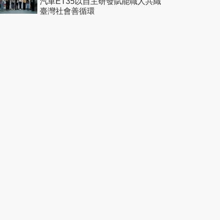
汽車ET35以自主研發賦能職人共織
臺灣社會善循環