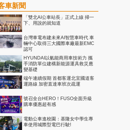
客車新聞
「雙北AI公車站長」正式上線 掃一
下、用說的就知道
台灣車電布建未來AI智慧車時代 車
輛中心取得三大國際車廠最新EMC
認可
HYUNDAI以氫能商用車技術力 攜
手消防單位建構新能源運具救災應
變基礎
端午連續假期 首都客運北宜國道客
運路線 加密直達車班次疏運
號召全台HERO！FUSO全面升級
購車優惠超有感
電動公車進校園：基隆女中學生專
車使用城際型電巴行駛!