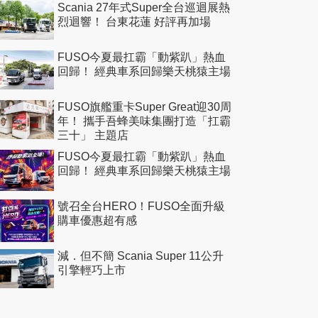
Scania 27年式Super全台巡迴展熱
烈迴響！ 台東花蓮 好評再加場
FUSO今夏最扛霸「動紫趴」熱血
回歸！ 經典車系回歸樂天桃猿主場
FUSO旗艦重卡Super Great迎30周
年！ 攜手吾蜂美味集團打造「扛霸
三十」 主題店
FUSO今夏最扛霸「動紫趴」熱血
回歸！ 經典車系回歸樂天桃猿主場
號召全台HERO！FUSO全面升級
購車優惠超有感
減．但不簡 Scania Super 11公升
引擎輕巧上市