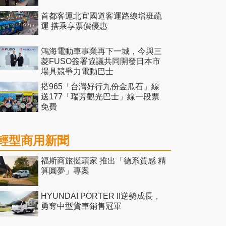
首都客運北宜國道客運路線增班疏
運 搭乘享票價優惠
鴻海電動車事業再下一城，今與三
菱FUSO簽署協議共同開發日本市
場具競爭力電動巴士
搭965「台灣好行九份金瓜石」線
送177「瑞芳觀光巴士」線一段票
免費
輕型商用新聞
福斯商旅挺頭家 推出「德系質感 精
算圓夢」專案
HYUNDAI PORTER II逆勢成長，
勇奪中型貨車銷售冠軍