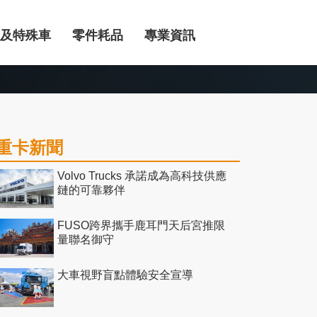
及特殊車
零件耗品
專業資訊
重卡新聞
Volvo Trucks 承諾成為高科技供應
鏈的可靠夥伴
FUSO跨界攜手鹿耳門天后宮推限
量聯名御守
大車視野盲點體驗安全宣導