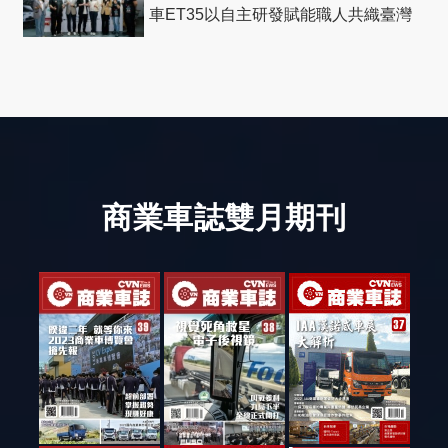
車ET35以自主研發賦能職人共織臺灣
社會善循環
商業車誌雙月期刊