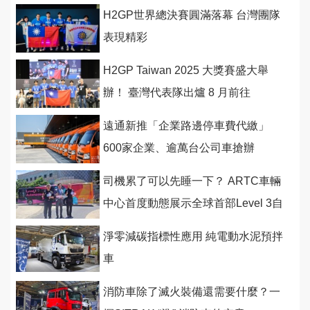
H2GP世界總決賽圓滿落幕 台灣團隊
表現精彩
H2GP Taiwan 2025 大獎賽盛大舉
辦！ 臺灣代表隊出爐 8 月前往
遠通新推「企業路邊停車費代繳」
600家企業、逾萬台公司車搶辦
司機累了可以先睡一下？ ARTC車輛
中心首度動態展示全球首部Level 3自
駕電動巴士及最新
淨零減碳指標性應用 純電動水泥預拌
車
消防車除了滅火裝備還需要什麼？一