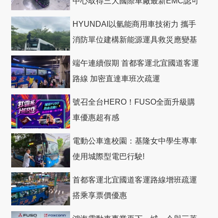
中心取得三大國際車廠最新EMC認可
HYUNDAI以氫能商用車技術力 攜手
消防單位建構新能源運具救災應變基
礎
端午連續假期 首都客運北宜國道客運
路線 加密直達車班次疏運
號召全台HERO！FUSO全面升級購
車優惠超有感
電動公車進校園：基隆女中學生專車
使用城際型電巴行駛!
首都客運北宜國道客運路線增班疏運
搭乘享票價優惠