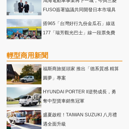
鴻海電動車事業再下一城，今與三菱
FUSO簽署協議共同開發日本市場具
競爭力電動巴士
搭965「台灣好行九份金瓜石」線送
177「瑞芳觀光巴士」線一段票免費
輕型商用新聞
福斯商旅挺頭家 推出「德系質感 精算
圓夢」專案
HYUNDAI PORTER II逆勢成長，勇
奪中型貨車銷售冠軍
盛夏啟程！TAIWAN SUZUKI 八月禮
遇全面升級