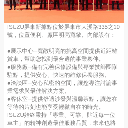
ISUZU屏東新據點位於屏東市大溪路335之10
號，位置便利、廠區明亮寬敞。內部設有：
●展示中心─寬敞明亮的挑高空間提供近距離
賞車，幫助您找到最合適的事業夥伴。
●服務廠─備有完善保修設備與專業技師團隊
駐點，提供安心、快速的維修保養服務。
●洽談區─安心私密的空間，讓您專注討論事
業需求與最佳解決方案。
●客休室─提供舒適沙發與溫馨茶點，讓您在
等待的片刻也能享受輕鬆自在的時光。
ISUZU始終秉持「專業、可靠、貼近每一位
車主」的精神創造最佳服務品質，未來也將