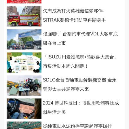
矢志成為打火英雄最信賴夥伴-
SITRAK賽德卡消防車再顯身手
強強聯手 台塑汽車代理VDL大客車底
盤在台上市
「ISUZU用愛護黑熊•熊歡喜大集合」
市集活動本周六開跑！
SDLG全台首輛電動鏟裝機交機 金永
豐與太古共迎淨零未來
2024 博世科技日：博世用軟體科技成
就生活之美
從純電動水泥預拌車談起淨零碳排