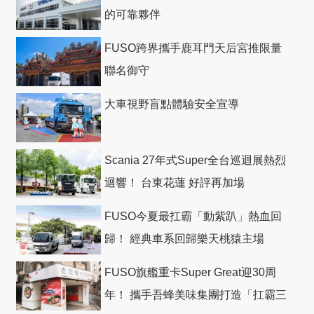
的可靠夥伴
FUSO跨界攜手鹿耳門天后宮推限量
聯名御守
大車視野盲點體驗安全宣導
Scania 27年式Super全台巡迴展熱烈
迴響！ 台東花蓮 好評再加場
FUSO今夏最扛霸「動紫趴」熱血回
歸！ 經典車系回歸樂天桃猿主場
FUSO旗艦重卡Super Great迎30周
年！ 攜手吾蜂美味集團打造「扛霸三