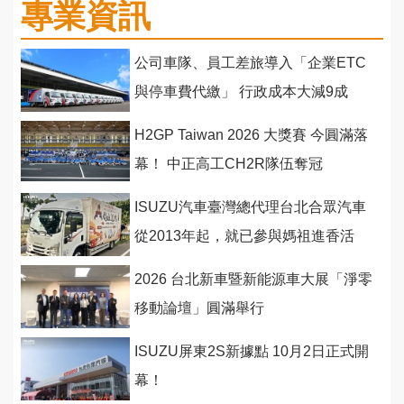
專業資訊
公司車隊、員工差旅導入「企業ETC
與停車費代繳」 行政成本大減9成
H2GP Taiwan 2026 大獎賽 今圓滿落
幕！ 中正高工CH2R隊伍奪冠
ISUZU汽車臺灣總代理台北合眾汽車
從2013年起，就已參與媽祖進香活
動，和香客結緣，提供徒步香客飲
2026 台北新車暨新能源車大展「淨零
料、餐食
移動論壇」圓滿舉行
ISUZU屏東2S新據點 10月2日正式開
幕！