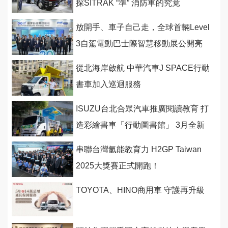
探SITRAK “準” 消防車的究竟
放開手、車子自己走，全球首輛Level
3自駕電動巴士際智慧移動展公開亮
相
從北海岸啟航 中華汽車J SPACE行動
書車加入巡迴服務
ISUZU台北合眾汽車推廣閱讀教育 打
造彩繪書車「行動圖書館」 3月全新
啟航
串聯台灣氫能教育力 H2GP Taiwan
2025大獎賽正式開跑！
TOYOTA、HINO商用車 守護再升級