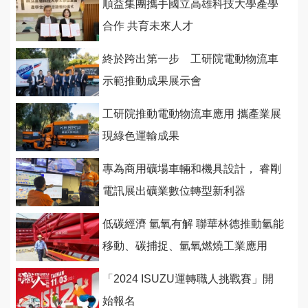
順益集團攜手國立高雄科技大學產學
合作 共育未來人才
終於跨出第一步 工研院電動物流車
示範推動成果展示會
工研院推動電動物流車應用 攜產業展
現綠色運輸成果
專為商用礦場車輛和機具設計， 睿剛
電訊展出礦業數位轉型新利器
低碳經濟 氫氧有解 聯華林德推動氫能
移動、碳捕捉、氫氧燃燒工業應用
「2024 ISUZU運轉職人挑戰賽」開
始報名