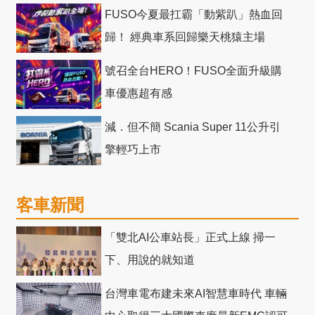
十」 主題店
FUSO今夏最扛霸「動紫趴」熱血回
歸！ 經典車系回歸樂天桃猿主場
號召全台HERO！FUSO全面升級購
車優惠超有感
減．但不簡 Scania Super 11公升引
擎輕巧上市
客車新聞
「雙北AI公車站長」正式上線 掃一
下、用說的就知道
台灣車電布建未來AI智慧車時代 車輛