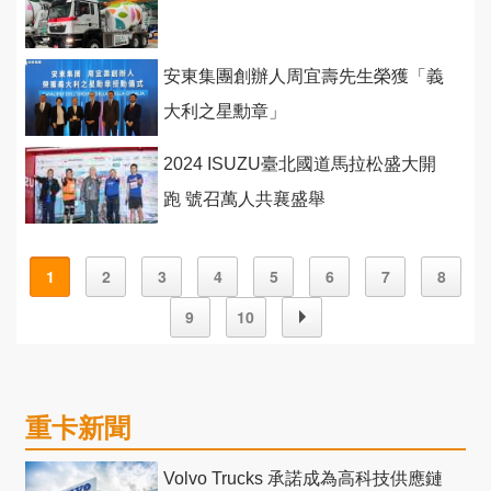
安東集團創辦人周宜壽先生榮獲「義
大利之星勳章」
2024 ISUZU臺北國道馬拉松盛大開
跑 號召萬人共襄盛舉
1
2
3
4
5
6
7
8
9
10
重卡新聞
Volvo Trucks 承諾成為高科技供應鏈