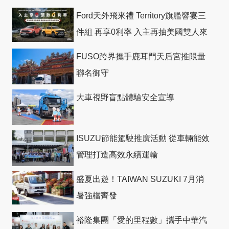
Ford天外飛來禮 Territory旗艦響宴三
件組 再享0利率 入主再抽美國雙人來
回機票
FUSO跨界攜手鹿耳門天后宮推限量
聯名御守
大車視野盲點體驗安全宣導
ISUZU節能駕駛推廣活動 從車輛能效
管理打造高效永續運輸
盛夏出遊！TAIWAN SUZUKI 7月消
暑強檔齊發
裕隆集團「愛的里程數」攜手中華汽