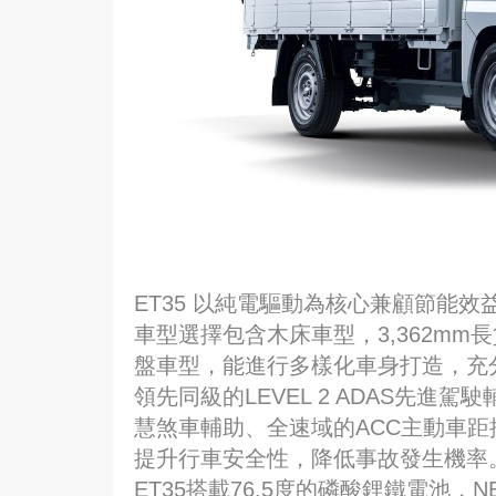
ET35 以純電驅動為核心兼顧節能
車型選擇包含木床車型，3,362m
盤車型，能進行多樣化車身打造，充分
領先同級的LEVEL 2 ADAS先進
慧煞車輔助、全速域的ACC主動車距
提升行車安全性，降低事故發生機率
ET35搭載76.5度的磷酸鋰鐵電池，N