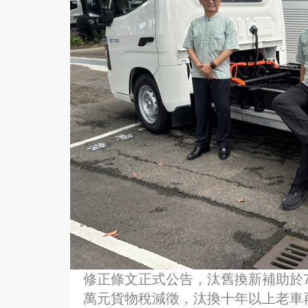
修正條文正式公告，汰舊換新補助於7日
萬元貨物稅減徵，汰換十年以上老車