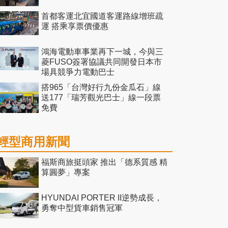
首都客運北宜國道客運路線增班疏
運 搭乘享票價優惠
鴻海電動車事業再下一城，今與三
菱FUSO簽署協議共同開發日本市
場具競爭力電動巴士
搭965「台灣好行九份金瓜石」線
送177「瑞芳觀光巴士」線一段票
免費
輕型商用新聞
福斯商旅挺頭家 推出「德系質感 精
算圓夢」專案
HYUNDAI PORTER II逆勢成長，
勇奪中型貨車銷售冠軍