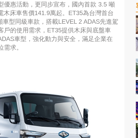
優惠活動，更同步宣布，國內首款 3.5 噸
電木床車售價141.9萬起。ET35為台灣首台
車型同級車款，搭載LEVEL 2 ADAS先進駕
戶的使用需求，ET35提供木床與底盤車
DAS車型，強化動力與安全，滿足企業在
位需求。