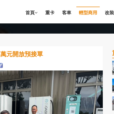
首頁
重卡
客車
輕型商用
改裝
.9萬元開放預接單