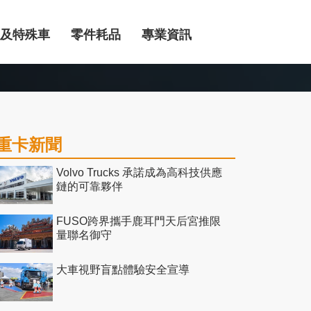
及特殊車
零件耗品
專業資訊
重卡新聞
Volvo Trucks 承諾成為高科技供應
鏈的可靠夥伴
FUSO跨界攜手鹿耳門天后宮推限
量聯名御守
大車視野盲點體驗安全宣導