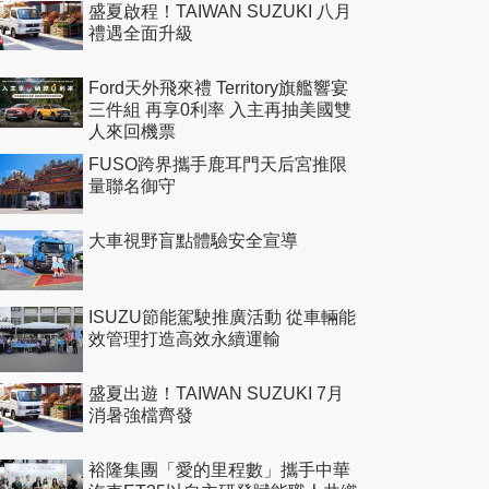
盛夏啟程！TAIWAN SUZUKI 八月
禮遇全面升級
Ford天外飛來禮 Territory旗艦響宴
三件組 再享0利率 入主再抽美國雙
人來回機票
FUSO跨界攜手鹿耳門天后宮推限
量聯名御守
大車視野盲點體驗安全宣導
ISUZU節能駕駛推廣活動 從車輛能
效管理打造高效永續運輸
盛夏出遊！TAIWAN SUZUKI 7月
消暑強檔齊發
裕隆集團「愛的里程數」攜手中華