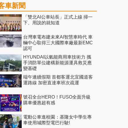
客車新聞
「雙北AI公車站長」正式上線 掃一
下、用說的就知道
台灣車電布建未來AI智慧車時代 車
輛中心取得三大國際車廠最新EMC
認可
HYUNDAI以氫能商用車技術力 攜
手消防單位建構新能源運具救災應
變基礎
端午連續假期 首都客運北宜國道客
運路線 加密直達車班次疏運
號召全台HERO！FUSO全面升級
購車優惠超有感
電動公車進校園：基隆女中學生專
車使用城際型電巴行駛!