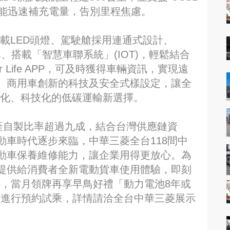
鐘，能迅速補充電量，告別里程焦慮。
搭載LED頭燈、駕駛艙採用連通式設計、
車、搭載「智慧車聯系統」(IOT)，輕鬆結合
Life APP，可及時獲得車輛資訊，實現遠
。商用車創新的科技及安全式樣設定，讓全
慧化、科技化的低碳運輸新選擇。
國產自製比率超過九成，結合台灣供應鏈資
車時代逐步來臨，中華三菱全台118間中
動車保養維修能力，讓企業用得更放心。為
提供給消費者全新電動貨車使用體驗，即刻
件金外，當月領牌再享早鳥好禮「動力電池8年或
者進行預約試乘，詳情請洽全台中華三菱展示