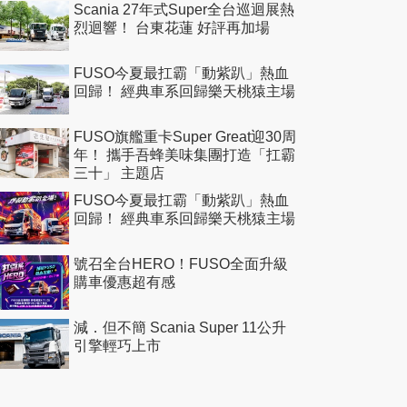
Scania 27年式Super全台巡迴展熱
烈迴響！ 台東花蓮 好評再加場
FUSO今夏最扛霸「動紫趴」熱血
回歸！ 經典車系回歸樂天桃猿主場
FUSO旗艦重卡Super Great迎30周
年！ 攜手吾蜂美味集團打造「扛霸
三十」 主題店
FUSO今夏最扛霸「動紫趴」熱血
回歸！ 經典車系回歸樂天桃猿主場
號召全台HERO！FUSO全面升級
購車優惠超有感
減．但不簡 Scania Super 11公升
引擎輕巧上市