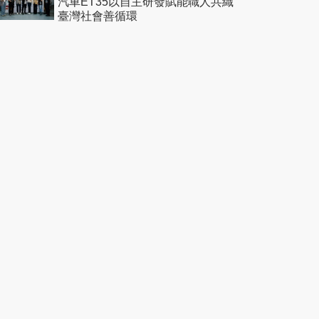
汽車ET35以自主研發賦能職人共織
臺灣社會善循環