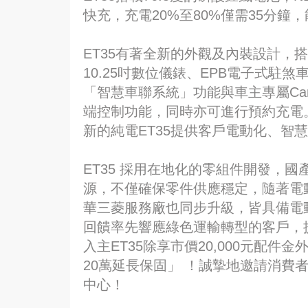
快充，充電20%至80%僅需35分
ET35有著全新的外觀及內裝設計，
10.25吋數位儀錶、EPB電子式駐煞
「智慧車聯系統」功能與車主專屬Car 
端控制功能，同時亦可進行預約充電
新的純電ET35提供客戶電動化、智
ET35 採用在地化的零組件開發，
源，不僅確保零件供應穩定，隨著電動
華三菱服務廠也同步升級，皆具備電
回饋率先響應綠色運輸轉型的客戶，
入主ET35除享市價20,000元配
20萬延長保固」 ！誠摯地邀請消費
中心！