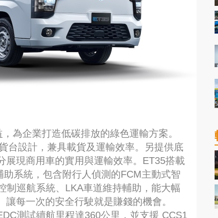
效益，為企業打造低碳排放的綠色運輸方案。
m長貨台設計，兼具載貨及運輸效率。另提供底
展現商用車的實用與運輸效率。ET35搭載
駕駛輔助系統，包含附行人偵測的FCM主動式智
控制巡航系統、LKA車道維持輔助，能大幅
。讓每一次的安全行駛就是賺錢的機會。
EDC測試續航里程達360公里，並支援 CCS1