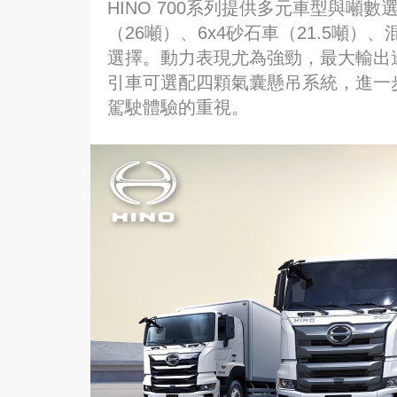
HINO 700系列提供多元車型與噸數
（26噸）、6x4砂石車（21.5噸）
選擇。動力表現尤為強勁，最大輸出達41
引車可選配四顆氣囊懸吊系統，進一步
駕駛體驗的重視。