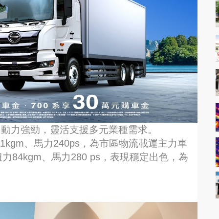
擇，動力強勁，靈活支援多元業種需求。
力81kgm、馬力240ps，為市區物流載運主力車
扭力84kgm、馬力280 ps，表現穩定出色，為