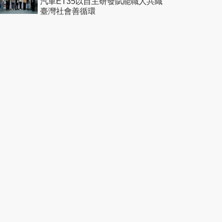
汽車ET35以自主研發賦能職人共織
臺灣社會善循環