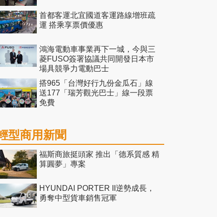
首都客運北宜國道客運路線增班疏
運 搭乘享票價優惠
鴻海電動車事業再下一城，今與三
菱FUSO簽署協議共同開發日本市
場具競爭力電動巴士
搭965「台灣好行九份金瓜石」線
送177「瑞芳觀光巴士」線一段票
免費
輕型商用新聞
福斯商旅挺頭家 推出「德系質感 精
算圓夢」專案
HYUNDAI PORTER II逆勢成長，
勇奪中型貨車銷售冠軍