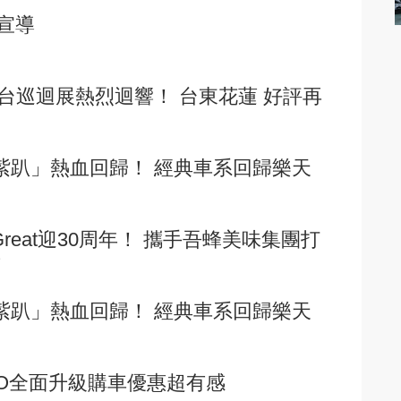
宣導
per全台巡迴展熱烈迴響！ 台東花蓮 好評再
紫趴」熱血回歸！ 經典車系回歸樂天
 Great迎30周年！ 攜手吾蜂美味集團打
店
紫趴」熱血回歸！ 經典車系回歸樂天
SO全面升級購車優惠超有感