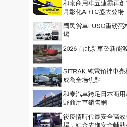
和泰商用車五連霸再創安
月彰化ARTC盛大登場
國民貨車FUSO重磅亮
場
2026 台北新車暨新
SITRAK 純電預拌
成為全場焦點
和泰汽車跨足日本商用
野商用車銷售網
後疫情時代最安全高效重型卡
場，結合先進安全輔助