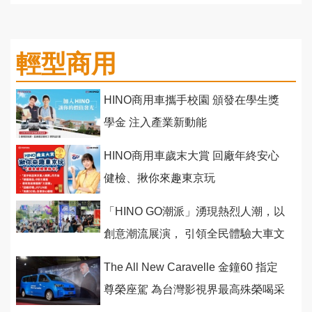
輕型商用
HINO商用車攜手校園 頒發在學生獎
學金 注入產業新動能
HINO商用車歲末大賞 回廠年終安心
健檢、揪你來趣東京玩
「HINO GO潮派」湧現熱烈人潮，以
創意潮流展演， 引領全民體驗大車文
化
The All New Caravelle 金鐘60 指定
尊榮座駕 為台灣影視界最高殊榮喝采