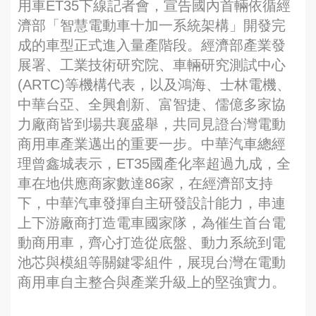
用車ET35下線記者會，宣告國內首輛依循經
濟部「智慧電動車十加一系統架構」開發完
成的車型正式進入量產階段。經濟部產業發
展署、工業技術研究院、車輛研究測試中心
(ARTC)等機構代表，以及鴻海、士林電機、
中華台亞、全興創新、富智捷、儒億多家協
力廠商皆到場共襄盛舉，共同見證台灣電動
商用車產業邁出的重要一步。中華汽車總經
理曾鑫城表示，ET35國產化率超過九成，全
車在地供應商家數達86家，在經濟部支持
下，中華汽車發揮自主研發設計能力，串連
上下游廠商打造電車國家隊，為催生首台電
動商用車，齊心打造從底盤、動力系統到電
池芯與模組等關鍵零組件，展現台灣在電動
商用車自主整合與產業升級上的堅強實力。