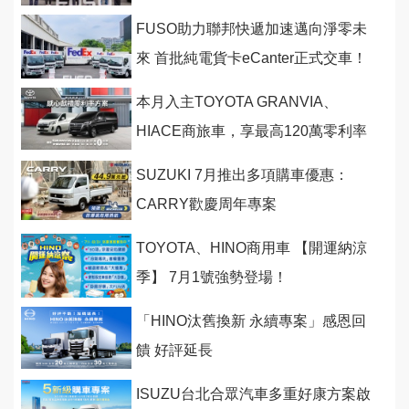
FUSO助力聯邦快遞加速邁向淨零未
來 首批純電貨卡eCanter正式交車！
本月入主TOYOTA GRANVIA、
HIACE商旅車，享最高120萬零利率
購車優惠！
SUZUKI 7月推出多項購車優惠：
CARRY歡慶周年專案
TOYOTA、HINO商用車 【開運納涼
季】 7月1號強勢登場！
「HINO汰舊換新 永續專案」感恩回
饋 好評延長
ISUZU台北合眾汽車多重好康方案啟