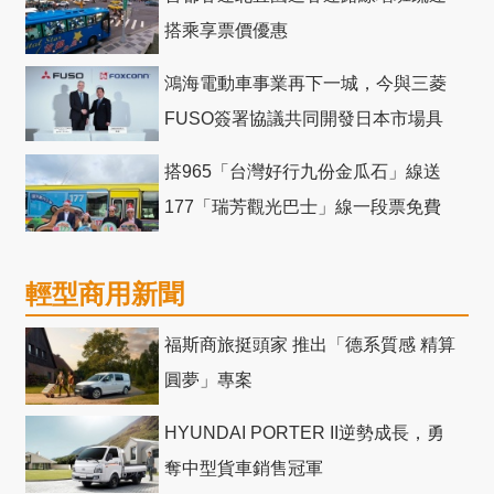
搭乘享票價優惠
鴻海電動車事業再下一城，今與三菱
FUSO簽署協議共同開發日本市場具
競爭力電動巴士
搭965「台灣好行九份金瓜石」線送
177「瑞芳觀光巴士」線一段票免費
輕型商用新聞
福斯商旅挺頭家 推出「德系質感 精算
圓夢」專案
HYUNDAI PORTER II逆勢成長，勇
奪中型貨車銷售冠軍