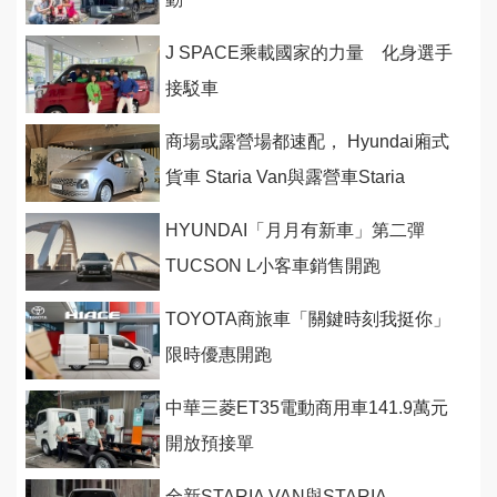
J SPACE乘載國家的力量 化身選手
接駁車
商場或露營場都速配， Hyundai廂式
貨車 Staria Van與露營車Staria
Camper發表上市126.8萬起
HYUNDAI「月月有新車」第二彈
TUCSON L小客車銷售開跑
TOYOTA商旅車「關鍵時刻我挺你」
限時優惠開跑
中華三菱ET35電動商用車141.9萬元
開放預接單
全新STARIA VAN與STARIA