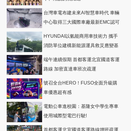
台灣車電布建未來AI智慧車時代 車輛
中心取得三大國際車廠最新EMC認可
HYUNDAI以氫能商用車技術力 攜手
消防單位建構新能源運具救災應變基
礎
端午連續假期 首都客運北宜國道客運
路線 加密直達車班次疏運
號召全台HERO！FUSO全面升級購
車優惠超有感
電動公車進校園：基隆女中學生專車
使用城際型電巴行駛!
首都客運北宜國道客運路線增班疏運