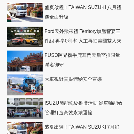
盛夏啟程！TAIWAN SUZUKI 八月禮
遇全面升級
Ford天外飛來禮 Territory旗艦響宴三
件組 再享0利率 入主再抽美國雙人來
回機票
FUSO跨界攜手鹿耳門天后宮推限量
聯名御守
大車視野盲點體驗安全宣導
ISUZU節能駕駛推廣活動 從車輛能效
管理打造高效永續運輸
盛夏出遊！TAIWAN SUZUKI 7月消