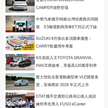
CAMPER強勢登場
中華汽車攜手86家台灣供應商共同開
發 3.5噸電動商用車ET35正式下線
SUZUKI 8月推出多項購車優惠：
CARRY歡慶周年專案
8月底前入主TOYOTA GRANVIA、
HIACE商旅車，享最高120萬零利率
購車優惠！
賓士預告全新電動廂型車 VLE開發進
度，宣佈將於 2026 年正式上市
DTAT攜手交通部公路局公路人員訓
練所率先導入 FUSO eCanter