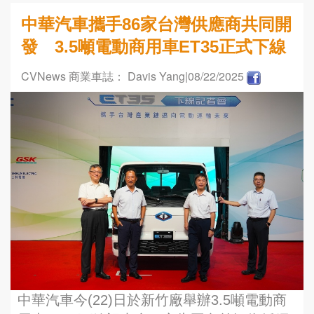
中華汽車攜手86家台灣供應商共同開
發 3.5噸電動商用車ET35正式下線
CVNews 商業車誌： Davis Yang
|08/22/2025
中華汽車今(22)日於新竹廠舉辦3.5噸電動商