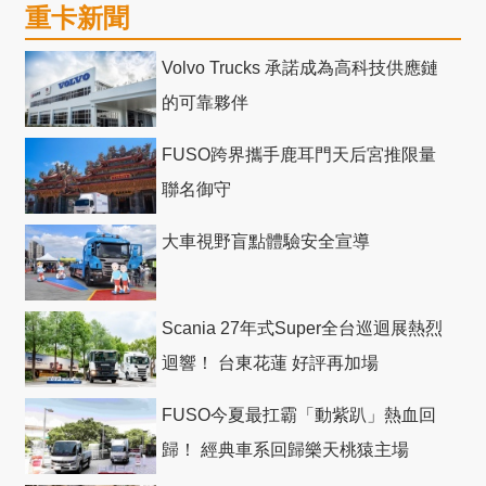
重卡新聞
Volvo Trucks 承諾成為高科技供應鏈
的可靠夥伴
FUSO跨界攜手鹿耳門天后宮推限量
聯名御守
大車視野盲點體驗安全宣導
Scania 27年式Super全台巡迴展熱烈
迴響！ 台東花蓮 好評再加場
FUSO今夏最扛霸「動紫趴」熱血回
歸！ 經典車系回歸樂天桃猿主場