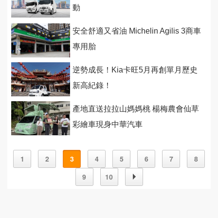
動
安全舒適又省油 Michelin Agilis 3商車
專用胎
逆勢成長！Kia卡旺5月再創單月歷史
新高紀錄！
產地直送拉拉山媽媽桃 楊梅農會仙草
彩繪車現身中華汽車
1
2
3
4
5
6
7
8
9
10