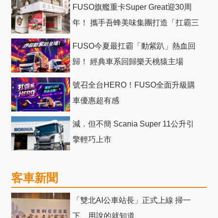
FUSO旗艦重卡Super Great迎30周
年！ 攜手吾蜂美味集團打造「扛霸三
十」 主題店
FUSO今夏最扛霸「動紫趴」熱血回
歸！ 經典車系回歸樂天桃猿主場
號召全台HERO！FUSO全面升級購
車優惠超有感
減．但不簡 Scania Super 11公升引
擎輕巧上市
客車新聞
「雙北AI公車站長」正式上線 掃一
下、用說的就知道