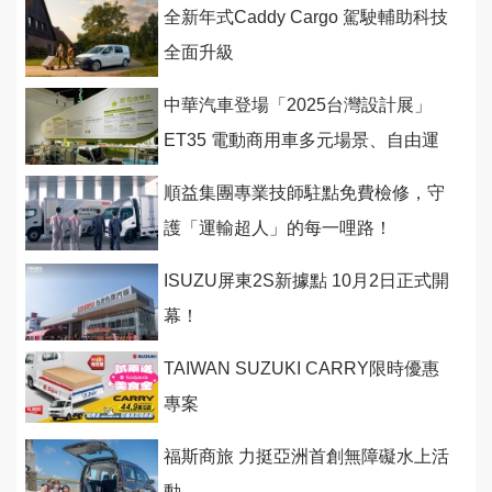
全新年式Caddy Cargo 駕駛輔助科技
全面升級
中華汽車登場「2025台灣設計展」
ET35 電動商用車多元場景、自由運
用
順益集團專業技師駐點免費檢修，守
護「運輸超人」的每一哩路！
ISUZU屏東2S新據點 10月2日正式開
幕！
TAIWAN SUZUKI CARRY限時優惠
專案
福斯商旅 力挺亞洲首創無障礙水上活
動