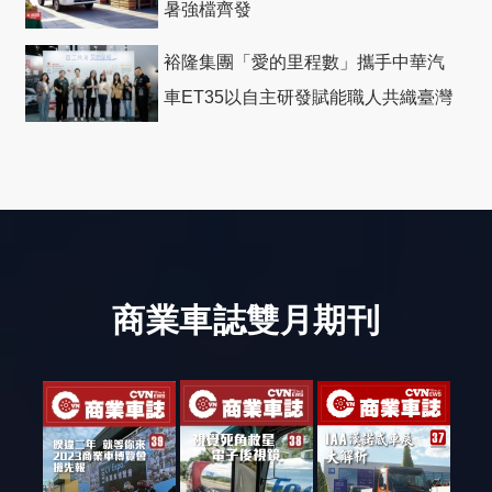
暑強檔齊發
裕隆集團「愛的里程數」攜手中華汽
車ET35以自主研發賦能職人共織臺灣
社會善循環
商業車誌雙月期刊