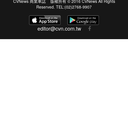
CVNews 商業車誌 版權所有 © 2016 CVNews All Rights
Reserved. TEL:(02)2768-9907
editor@cvn.com.tw