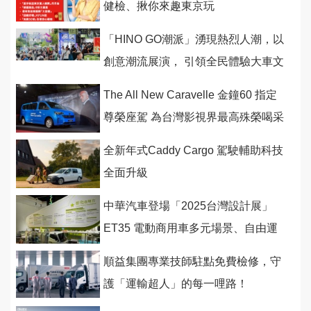
健檢、揪你來趣東京玩
「HINO GO潮派」湧現熱烈人潮，以
創意潮流展演， 引領全民體驗大車文
化
The All New Caravelle 金鐘60 指定
尊榮座駕 為台灣影視界最高殊榮喝采
全新年式Caddy Cargo 駕駛輔助科技
全面升級
中華汽車登場「2025台灣設計展」
ET35 電動商用車多元場景、自由運
用
順益集團專業技師駐點免費檢修，守
護「運輸超人」的每一哩路！