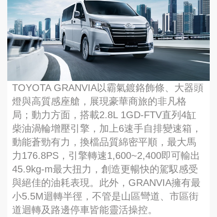
TOYOTA GRANVIA以霸氣鍍鉻飾條、大器頭
燈與高質感座艙，展現豪華商旅的非凡格
局；動力方面，搭載2.8L 1GD-FTV直列4缸
柴油渦輪增壓引擎，加上6速手自排變速箱，
動能蒼勁有力，換檔品質綿密平順，最大馬
力176.8PS，引擎轉速1,600~2,400即可輸出
45.9kg-m最大扭力，創造更暢快的駕馭感受
與絕佳的油耗表現。此外，GRANVIA擁有最
小5.5M迴轉半徑，不管是山區彎道、市區街
道迴轉及路邊停車皆能靈活操控。