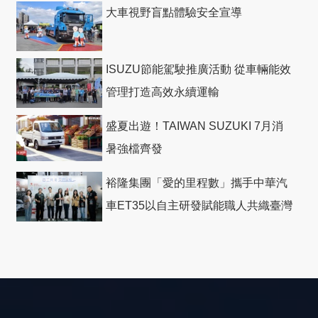
大車視野盲點體驗安全宣導
ISUZU節能駕駛推廣活動 從車輛能效
管理打造高效永續運輸
盛夏出遊！TAIWAN SUZUKI 7月消
暑強檔齊發
裕隆集團「愛的里程數」攜手中華汽
車ET35以自主研發賦能職人共織臺灣
社會善循環