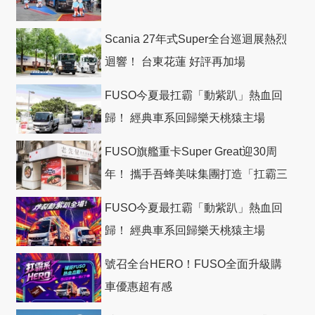
Scania 27年式Super全台巡迴展熱烈
迴響！ 台東花蓮 好評再加場
FUSO今夏最扛霸「動紫趴」熱血回
歸！ 經典車系回歸樂天桃猿主場
FUSO旗艦重卡Super Great迎30周
年！ 攜手吾蜂美味集團打造「扛霸三
十」 主題店
FUSO今夏最扛霸「動紫趴」熱血回
歸！ 經典車系回歸樂天桃猿主場
號召全台HERO！FUSO全面升級購
車優惠超有感