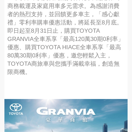
商務載運及家庭用車多元需求。為感謝消費
者的熱烈支持，並回饋更多車主，「感心獻
禮」零利率購車優惠活動，將延長至8月底。
即日起至8月31日止，購買TOYOTA
GRANVIA全車系享「最高120萬30期0利率」
優惠、購買TOYOTA HIACE全車系享「最高
80萬30期0利率」優惠，邀您輕鬆入主，
TOYOTA商旅車與您攜手滿載幸福，創造無
限商機。