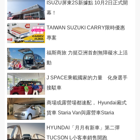
ISUZU屏東2S新據點 10月2日正式開
幕！
TAIWAN SUZUKI CARRY限時優惠
專案
福斯商旅 力挺亞洲首創無障礙水上活
動
J SPACE乘載國家的力量 化身選手
接駁車
商場或露營場都速配， Hyundai廂式
貨車 Staria Van與露營車Staria
Camper發表上市126.8萬起
HYUNDAI「月月有新車」第二彈
TUCSON L小客車銷售開跑