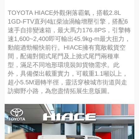
TOYOTA HIACE外觀俐落霸氣，搭載2.8L
1GD-FTV直列4缸柴油渦輪增壓引擎，搭配6
速手自排變速箱，最大馬力176.8PS，引擎轉
速1,600~2,400即可輸出45.9kg-m最大扭力，
動能遒勁暢快前行。HIACE擁有寬敞載貨空
間，配備對開式尾門及上掀式尾門兩種車
型，滿足不同地形環境裝卸貨物需求。此
外，具備傑出載重實力，可載重1.1噸以上，
超小5.5M迴轉半徑，靈活穿梭城市街道與走
訪鄉野小路，為您盡情拓展生意版圖。