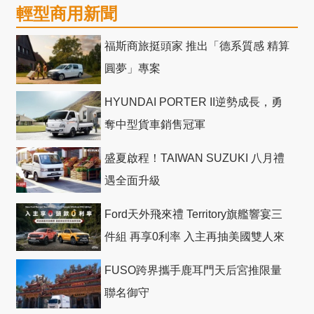
輕型商用新聞
福斯商旅挺頭家 推出「德系質感 精算
圓夢」專案
HYUNDAI PORTER II逆勢成長，勇
奪中型貨車銷售冠軍
盛夏啟程！TAIWAN SUZUKI 八月禮
遇全面升級
Ford天外飛來禮 Territory旗艦響宴三
件組 再享0利率 入主再抽美國雙人來
回機票
FUSO跨界攜手鹿耳門天后宮推限量
聯名御守