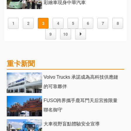
彩繪車現身中華汽車
1
2
3
4
5
6
7
8
9
10
重卡新聞
Volvo Trucks 承諾成為高科技供應鏈
的可靠夥伴
FUSO跨界攜手鹿耳門天后宮推限量
聯名御守
大車視野盲點體驗安全宣導