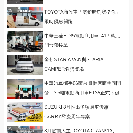
TOYOTA商旅車「關鍵時刻我挺你」
限時優惠開跑
中華三菱ET35電動商用車141.9萬元
開放預接單
全新STARIA VAN與STARIA
CAMPER強勢登場
中華汽車攜手86家台灣供應商共同開
發 3.5噸電動商用車ET35正式下線
SUZUKI 8月推出多項購車優惠：
CARRY歡慶周年專案
8月底前入主TOYOTA GRANVIA、