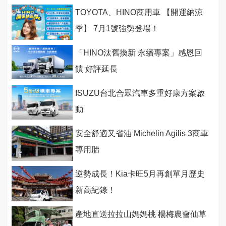
TOYOTA、HINO商用車 【開運納涼
季】 7月1號強勢登場！
「HINO汰舊換新 永續專案」感恩回
饋 好評延長
ISUZU台北合眾汽車多重好康方案啟
動
安全舒適又省油 Michelin Agilis 3商車
專用胎
逆勢成長！Kia卡旺5月再創單月歷史
新高紀錄！
產地直送拉拉山媽媽桃 楊梅農會仙草