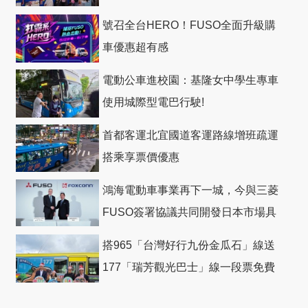
號召全台HERO！FUSO全面升級購
車優惠超有感
電動公車進校園：基隆女中學生專車
使用城際型電巴行駛!
首都客運北宜國道客運路線增班疏運
搭乘享票價優惠
鴻海電動車事業再下一城，今與三菱
FUSO簽署協議共同開發日本市場具
競爭力電動巴士
搭965「台灣好行九份金瓜石」線送
177「瑞芳觀光巴士」線一段票免費