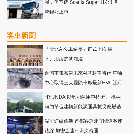
減．但不簡 Scania Super 11公升引
擎輕巧上市
客車新聞
「雙北AI公車站長」正式上線 掃一
下、用說的就知道
台灣車電布建未來AI智慧車時代 車輛
中心取得三大國際車廠最新EMC認可
HYUNDAI以氫能商用車技術力 攜手
消防單位建構新能源運具救災應變基
礎
端午連續假期 首都客運北宜國道客運
路線 加密直達車班次疏運