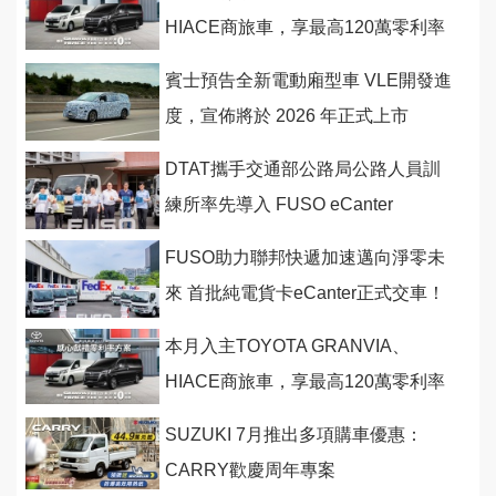
HIACE商旅車，享最高120萬零利率
購車優惠！
賓士預告全新電動廂型車 VLE開發進
度，宣佈將於 2026 年正式上市
DTAT攜手交通部公路局公路人員訓
練所率先導入 FUSO eCanter
FUSO助力聯邦快遞加速邁向淨零未
來 首批純電貨卡eCanter正式交車！
本月入主TOYOTA GRANVIA、
HIACE商旅車，享最高120萬零利率
購車優惠！
SUZUKI 7月推出多項購車優惠：
CARRY歡慶周年專案