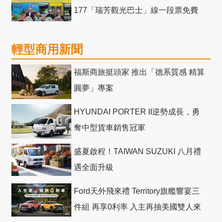
177「瑞芳觀光巴士」線一段票免費
輕型商用新聞
福斯商旅挺頭家 推出「德系質感 精算
圓夢」專案
HYUNDAI PORTER II逆勢成長，勇
奪中型貨車銷售冠軍
盛夏啟程！TAIWAN SUZUKI 八月禮
遇全面升級
Ford天外飛來禮 Territory旗艦響宴三
件組 再享0利率 入主再抽美國雙人來