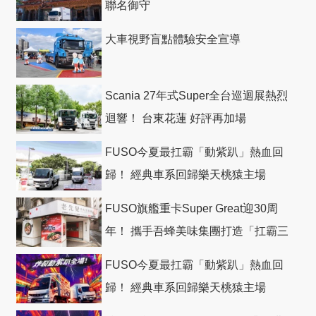
聯名御守
大車視野盲點體驗安全宣導
Scania 27年式Super全台巡迴展熱烈
迴響！ 台東花蓮 好評再加場
FUSO今夏最扛霸「動紫趴」熱血回
歸！ 經典車系回歸樂天桃猿主場
FUSO旗艦重卡Super Great迎30周
年！ 攜手吾蜂美味集團打造「扛霸三
十」 主題店
FUSO今夏最扛霸「動紫趴」熱血回
歸！ 經典車系回歸樂天桃猿主場