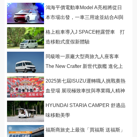
慧與安全科技
鴻海平價電動車Model A亮相將從日
本市場出發，一車三用途並結合AI與
光達科技
格上租車導入J SPACE輕露營車 打
造移動式度假新體驗
同級唯一原廠大型商旅九人座客車
The New Crafter 新世代旗艦 進化上
市
2025第七屆ISUZU運轉職人挑戰賽熱
血登場 展現極致車技與專業職人精神
HYUNDAI STARIA CAMPER 舒適品
味移動美學
福斯商旅史上最強「買福斯 送福斯」