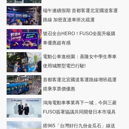
礎
端午連續假期 首都客運北宜國道客運
路線 加密直達車班次疏運
號召全台HERO！FUSO全面升級購
車優惠超有感
電動公車進校園：基隆女中學生專車
使用城際型電巴行駛!
首都客運北宜國道客運路線增班疏運
搭乘享票價優惠
鴻海電動車事業再下一城，今與三菱
FUSO簽署協議共同開發日本市場具
競爭力電動巴士
搭965「台灣好行九份金瓜石」線送