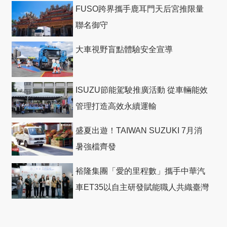
回機票
FUSO跨界攜手鹿耳門天后宮推限量
聯名御守
大車視野盲點體驗安全宣導
ISUZU節能駕駛推廣活動 從車輛能效
管理打造高效永續運輸
盛夏出遊！TAIWAN SUZUKI 7月消
暑強檔齊發
裕隆集團「愛的里程數」攜手中華汽
車ET35以自主研發賦能職人共織臺灣
社會善循環