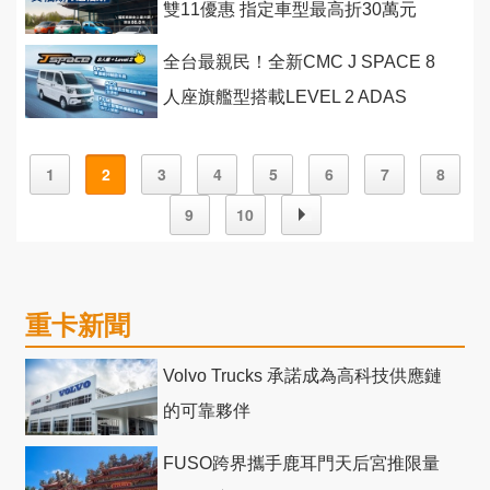
雙11優惠 指定車型最高折30萬元
全台最親民！全新CMC J SPACE 8
人座旗艦型搭載LEVEL 2 ADAS
1
2
3
4
5
6
7
8
9
10
重卡新聞
Volvo Trucks 承諾成為高科技供應鏈
的可靠夥伴
FUSO跨界攜手鹿耳門天后宮推限量