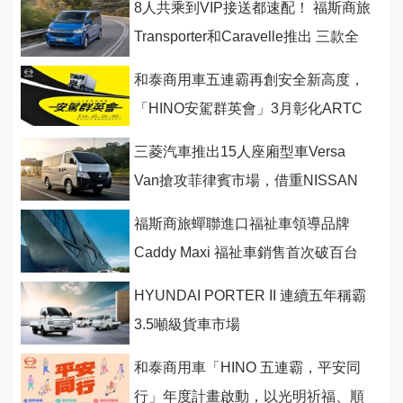
8人共乘到VIP接送都速配！ 福斯商旅
Transporter和Caravelle推出 三款全
新改裝接駁巴士
和泰商用車五連霸再創安全新高度，
「HINO安駕群英會」3月彰化ARTC
盛大登場
三菱汽車推出15人座廂型車Versa
Van搶攻菲律賓市場，借重NISSAN
的代工貼牌
福斯商旅蟬聯進口福祉車領導品牌
Caddy Maxi 福祉車銷售首次破百台
HYUNDAI PORTER II 連續五年稱霸
3.5噸級貨車市場
和泰商用車「HINO 五連霸，平安同
行」年度計畫啟動，以光明祈福、順