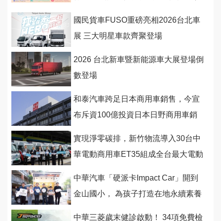
行守護與潮派行動
國民貨車FUSO重磅亮相2026台北車
展 三大明星車款齊聚登場
2026 台北新車暨新能源車大展登場倒
數登場
和泰汽車跨足日本商用車銷售，今宣
布斥資100億投資日本日野商用車銷
售網
實現淨零碳排，新竹物流導入30台中
華電動商用車ET35組成全台最大電動
物流配送車隊
中華汽車「硬派卡Impact Car」開到
金山國小， 為孩子打造在地永續素養
課程
中華三菱歲末健診啟動！ 34項免費檢