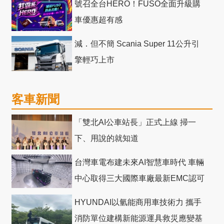
號召全台HERO！FUSO全面升級購
車優惠超有感
減．但不簡 Scania Super 11公升引
擎輕巧上市
客車新聞
「雙北AI公車站長」正式上線 掃一
下、用說的就知道
台灣車電布建未來AI智慧車時代 車輛
中心取得三大國際車廠最新EMC認可
HYUNDAI以氫能商用車技術力 攜手
消防單位建構新能源運具救災應變基