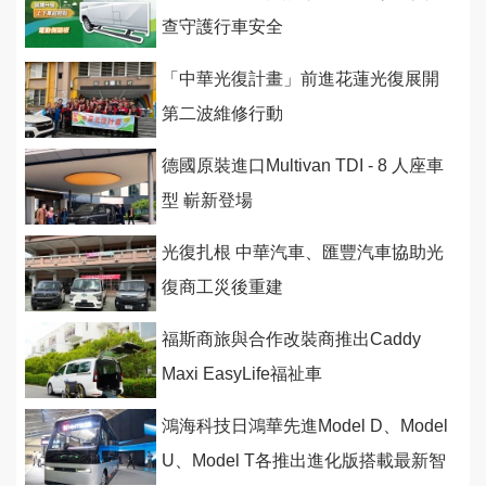
查守護行車安全
「中華光復計畫」前進花蓮光復展開
第二波維修行動
德國原裝進口Multivan TDI - 8 人座車
型 嶄新登場
光復扎根 中華汽車、匯豐汽車協助光
復商工災後重建
福斯商旅與合作改裝商推出Caddy
Maxi EasyLife福祉車
鴻海科技日鴻華先進Model D、Model
U、Model T各推出進化版搭載最新智