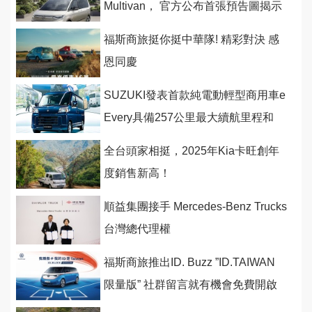
Multivan， 官方公布首張預告圖揭示
最新車色與車頭設計
福斯商旅挺你挺中華隊! 精彩對決 感
恩同慶
SUZUKI發表首款純電動輕型商用車e
Every具備257公里最大續航里程和
V2H供電能力
全台頭家相挺，2025年Kia卡旺創年
度銷售新高！
順益集團接手 Mercedes-Benz Trucks
台灣總代理權
福斯商旅推出ID. Buzz ”ID.TAIWAN
限量版” 社群留言就有機會免費開啟
一年純電旅程