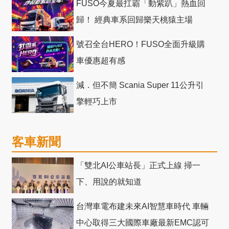
FUSO今夏最扛霸「動紫趴」熱血回
歸！ 經典車系回歸樂天桃猿主場
號召全台HERO！FUSO全面升級購
車優惠超有感
減．但不簡 Scania Super 11公升引
擎輕巧上市
客車新聞
「雙北AI公車站長」正式上線 掃一
下、用說的就知道
台灣車電布建未來AI智慧車時代 車輛
中心取得三大國際車廠最新EMC認可