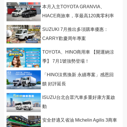
本月入主TOYOTA GRANVIA、
HIACE商旅車，享最高120萬零利率
購車優惠！
SUZUKI 7月推出多項購車優惠：
CARRY歡慶周年專案
TOYOTA、HINO商用車 【開運納涼
季】 7月1號強勢登場！
「HINO汰舊換新 永續專案」感恩回
饋 好評延長
ISUZU台北合眾汽車多重好康方案啟
動
安全舒適又省油 Michelin Agilis 3商車