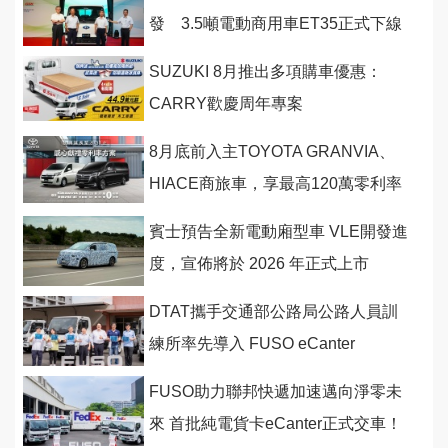
發 3.5噸電動商用車ET35正式下線
SUZUKI 8月推出多項購車優惠：
CARRY歡慶周年專案
8月底前入主TOYOTA GRANVIA、
HIACE商旅車，享最高120萬零利率
購車優惠！
賓士預告全新電動廂型車 VLE開發進
度，宣佈將於 2026 年正式上市
DTAT攜手交通部公路局公路人員訓
練所率先導入 FUSO eCanter
FUSO助力聯邦快遞加速邁向淨零未
來 首批純電貨卡eCanter正式交車！