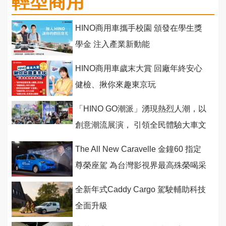
輕型商用
HINO商用車攜手校園 頒發在學生獎
學金 注入產業新動能
HINO商用車歲末大賞 回廠年終安心
健檢、揪你來趣東京玩
「HINO GO潮派」湧現熱烈人潮，以
創意潮流展演， 引領全民體驗大車文
化
The All New Caravelle 金鐘60 指定
尊榮座駕 為台灣影視界最高殊榮喝采
全新年式Caddy Cargo 駕駛輔助科技
全面升級