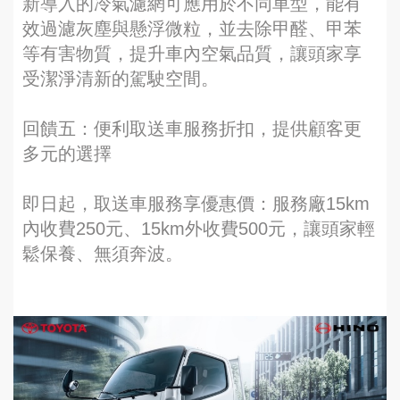
新導入的冷氣濾網可應用於不同車型，能有
效過濾灰塵與懸浮微粒，並去除甲醛、甲苯
等有害物質，提升車內空氣品質，讓頭家享
受潔淨清新的駕駛空間。
回饋五：便利取送車服務折扣，提供顧客更
多元的選擇
即日起，取送車服務享優惠價：服務廠15km
內收費250元、15km外收費500元，讓頭家輕
鬆保養、無須奔波。