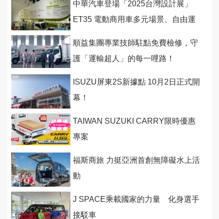
中華汽車登場「2025台灣設計展」
ET35 電動商用車多元場景、自由運
用
順益集團專業技師駐點免費檢修，守
護「運輸超人」的每一哩路！
ISUZU屏東2S新據點 10月2日正式開
幕！
TAIWAN SUZUKI CARRY限時優惠
專案
福斯商旅 力挺亞洲首創無障礙水上活
動
J SPACE乘載國家的力量 化身選手
接駁車