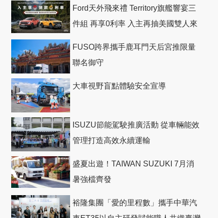
Ford天外飛來禮 Territory旗艦響宴三
件組 再享0利率 入主再抽美國雙人來
回機票
FUSO跨界攜手鹿耳門天后宮推限量
聯名御守
大車視野盲點體驗安全宣導
ISUZU節能駕駛推廣活動 從車輛能效
管理打造高效永續運輸
盛夏出遊！TAIWAN SUZUKI 7月消
暑強檔齊發
裕隆集團「愛的里程數」攜手中華汽