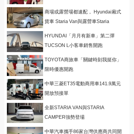
商場或露營場都速配， Hyundai廂式
貨車 Staria Van與露營車Staria
Camper發表上市126.8萬起
HYUNDAI「月月有新車」第二彈
TUCSON L小客車銷售開跑
TOYOTA商旅車「關鍵時刻我挺你」
限時優惠開跑
中華三菱ET35電動商用車141.9萬元
開放預接單
全新STARIA VAN與STARIA
CAMPER強勢登場
中華汽車攜手86家台灣供應商共同開