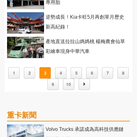
專用胎
逆勢成長！Kia卡旺5月再創單月歷史
新高紀錄！
產地直送拉拉山媽媽桃 楊梅農會仙草
彩繪車現身中華汽車
1
2
3
4
5
6
7
8
9
10
重卡新聞
Volvo Trucks 承諾成為高科技供應鏈