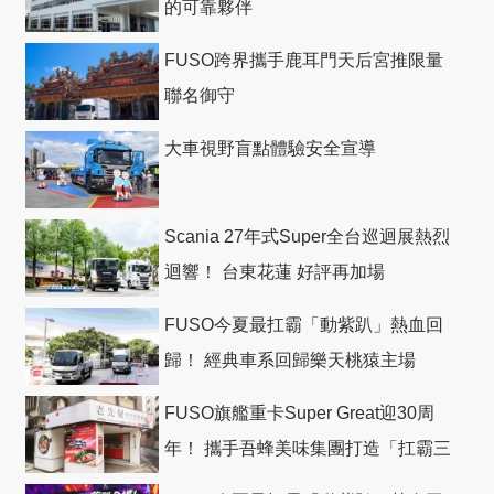
的可靠夥伴
FUSO跨界攜手鹿耳門天后宮推限量
聯名御守
大車視野盲點體驗安全宣導
Scania 27年式Super全台巡迴展熱烈
迴響！ 台東花蓮 好評再加場
FUSO今夏最扛霸「動紫趴」熱血回
歸！ 經典車系回歸樂天桃猿主場
FUSO旗艦重卡Super Great迎30周
年！ 攜手吾蜂美味集團打造「扛霸三
十」 主題店