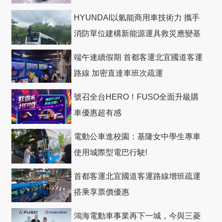
HYUNDAI以氫能商用車技術力 攜手
消防單位建構新能源運具救災應變基
礎
端午連續假期 首都客運北宜國道客運
路線 加密直達車班次疏運
號召全台HERO！FUSO全面升級購
車優惠超有感
電動公車進校園：基隆女中學生專車
使用城際型電巴行駛!
首都客運北宜國道客運路線增班疏運
搭乘享票價優惠
鴻海電動車事業再下一城，今與三菱