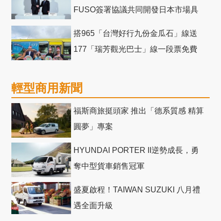
FUSO簽署協議共同開發日本市場具
競爭力電動巴士
搭965「台灣好行九份金瓜石」線送
177「瑞芳觀光巴士」線一段票免費
輕型商用新聞
福斯商旅挺頭家 推出「德系質感 精算
圓夢」專案
HYUNDAI PORTER II逆勢成長，勇
奪中型貨車銷售冠軍
盛夏啟程！TAIWAN SUZUKI 八月禮
遇全面升級