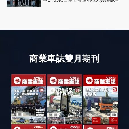
車ET35以自主研發賦能職人共織臺灣
社會善循環
商業車誌雙月期刊