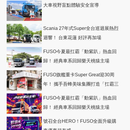
大車視野盲點體驗安全宣導
Scania 27年式Super全台巡迴展熱烈
迴響！ 台東花蓮 好評再加場
FUSO今夏最扛霸「動紫趴」熱血回
歸！ 經典車系回歸樂天桃猿主場
FUSO旗艦重卡Super Great迎30周
年！ 攜手吾蜂美味集團打造「扛霸三
十」 主題店
FUSO今夏最扛霸「動紫趴」熱血回
歸！ 經典車系回歸樂天桃猿主場
號召全台HERO！FUSO全面升級購