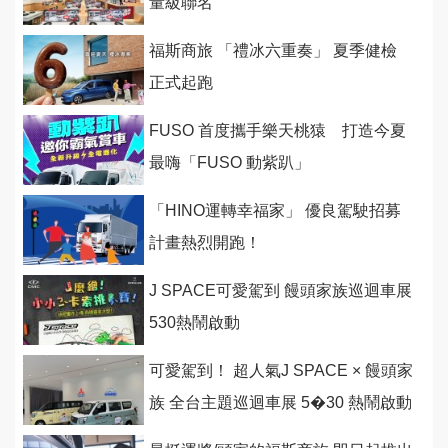
量級聯名
福斯商旅 「禮冰六重奏」 夏季健檢
正式起跑
FUSO 首度攜手樂天桃猿 打造今夏
最嗨「FUSO 動紫趴」
「HINO運轉幸福家」 優良駕駛招募
計畫熱烈開跑！
J SPACE可愛駕到 饅頭家族巡迴車展
530熱鬧啟動
可愛駕到！ 超人氣J SPACE × 饅頭家
族 全台主題巡迴車展 5�30 熱鬧啟動