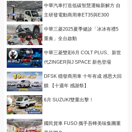
中華汽車打造低碳智慧運輸新解方 自
主研發電動商用車ET35與E300
中華三菱2025夏季健診「冰冰有禮5
重奏」全台啟動
中華三菱雙彩6月 COLT PLUS、新世
代ZINGER與J SPACE 新色登場
DFSK 穩發商用車 十年有成 感恩大回
饋 【十週年 感謝祭】
6月 SUZUKI雙重出擊！
國民貨車 FUSO 攜手吾蜂美味集團重