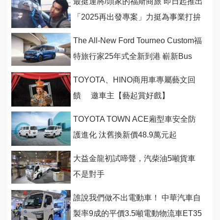
最挺運將/頭家的福斯商旅 即日起推出
「2025再出發專案」力挺為事業打拚
的你
The All-New Ford Tourneo Custom福
特旅行家25年式全新到港 嶄新Bus
Titanium Pro八座
TOYOTA、HINO商用車專屬藝文回
饋 邀車主【藝起賞好戲】
TOYOTA TOWN ACE廂型車安全防
護進化 汰舊換新價48.9萬元起
大益金龍初試啼聲，汽柴油5噸貨車
不是對手
誰說我們做不出電動車！ 中華汽車自
製率9成的平價3.5噸電動物流車ET35