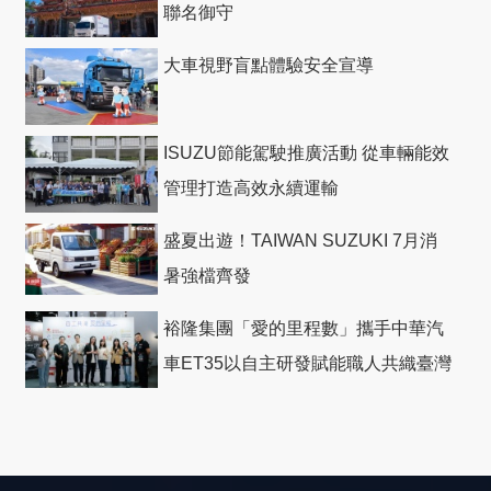
聯名御守
大車視野盲點體驗安全宣導
ISUZU節能駕駛推廣活動 從車輛能效
管理打造高效永續運輸
盛夏出遊！TAIWAN SUZUKI 7月消
暑強檔齊發
裕隆集團「愛的里程數」攜手中華汽
車ET35以自主研發賦能職人共織臺灣
社會善循環