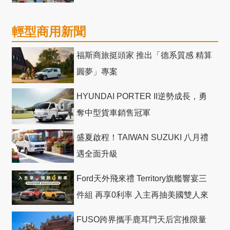
輕型商用新聞
福斯商旅挺頭家 推出「德系質感 精算
圓夢」專案
HYUNDAI PORTER II逆勢成長，勇
奪中型貨車銷售冠軍
盛夏啟程！TAIWAN SUZUKI 八月禮
遇全面升級
Ford天外飛來禮 Territory旗艦響宴三
件組 再享0利率 入主再抽美國雙人來
回機票
FUSO跨界攜手鹿耳門天后宮推限量