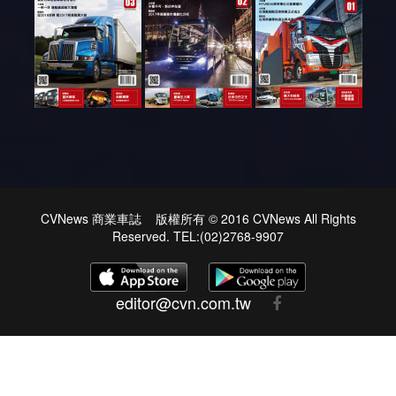
CVNews 商業車誌 版權所有 © 2016 CVNews All Rights
Reserved. TEL:(02)2768-9907
editor@cvn.com.tw