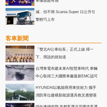
車優惠超有感
減．但不簡 Scania Super 11公升引
擎輕巧上市
客車新聞
「雙北AI公車站長」正式上線 掃一
下、用說的就知道
台灣車電布建未來AI智慧車時代 車輛
中心取得三大國際車廠最新EMC認可
HYUNDAI以氫能商用車技術力 攜手
消防單位建構新能源運具救災應變基
礎
端午連續假期 首都客運北宜國道客運