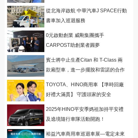
今首度亮相8月量產
從北海岸啟航 中華汽車J SPACE行動
書車加入巡迴服務
0元啟動創業 威剛集團攜手
CARPOST助創業者圓夢
賓士將中止生產Citan 和 T-Class 兩
款廂型車，進一步擺脫和雷諾的合作
關係
TOYOTA、HINO商用車 【準時回廠
好禮大滿貫】 守護頭家的安全
2025年HINO平安季媽祖加持平安禮
及遶境隨行車隊活動開跑！
裕益汽車商用車巡迴車展—電定未來