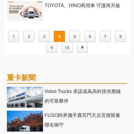
TOYOTA、HINO商用車 守護再升級
1
2
3
4
5
6
7
8
9
10
重卡新聞
Volvo Trucks 承諾成為高科技供應鏈
的可靠夥伴
FUSO跨界攜手鹿耳門天后宮推限量
聯名御守