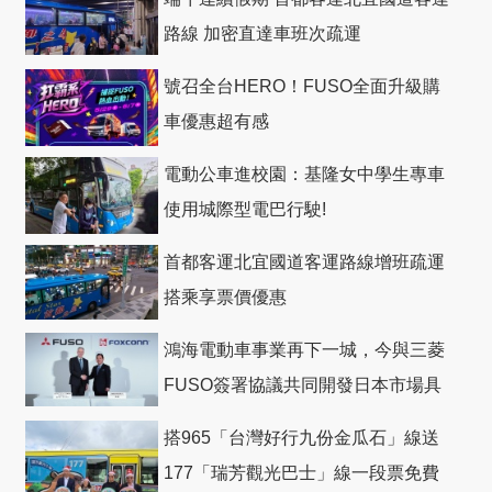
路線 加密直達車班次疏運
號召全台HERO！FUSO全面升級購
車優惠超有感
電動公車進校園：基隆女中學生專車
使用城際型電巴行駛!
首都客運北宜國道客運路線增班疏運
搭乘享票價優惠
鴻海電動車事業再下一城，今與三菱
FUSO簽署協議共同開發日本市場具
競爭力電動巴士
搭965「台灣好行九份金瓜石」線送
177「瑞芳觀光巴士」線一段票免費