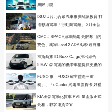
無限可能
ISUZU台北合眾汽車推廣閱讀教育 打
造彩繪書車「行動圖書館」 3月全新
啟航
CMC J SPACE廂車熱銷 亮眼奪目的
雙色、獨家Level 2 ADAS與8速自排
車型是熱賣關鍵
福斯商旅 ID.Buzz Cargo推出結合
59kWh新電池的低階車型提供更低的
起跳價
FUSO 推「FUSO 霸主禮遇三重
奏」、「eCanter 純電風雲貨卡 好禮
二選一」
KIA全新電動化貨車 PV5 量產版正式
亮相，載客運貨皆宜