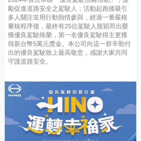
勵促進道路安全之駕駛人；活動起跑後吸引
多人關注並用行動熱情參與，經過一番嚴格
審核程序後，最終有25位駕駛人脫穎而出榮
獲優良駕駛殊榮，第一名優良駕駛得主更獲
得新台幣5萬元獎金。本公司向這一群辛勤付
出的優良駕駛致上最高敬意，感謝大家共同
守護道路安全。