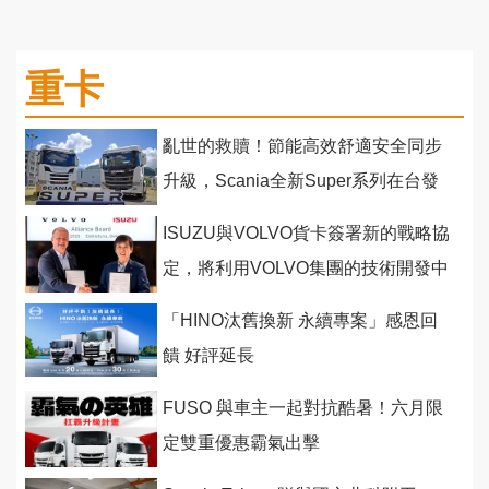
重卡
亂世的救贖！節能高效舒適安全同步
升級，Scania全新Super系列在台發
表
ISUZU與VOLVO貨卡簽署新的戰略協
定，將利用VOLVO集團的技術開發中
型重型卡車共用平台
「HINO汰舊換新 永續專案」感恩回
饋 好評延長
FUSO 與車主一起對抗酷暑！六月限
定雙重優惠霸氣出擊