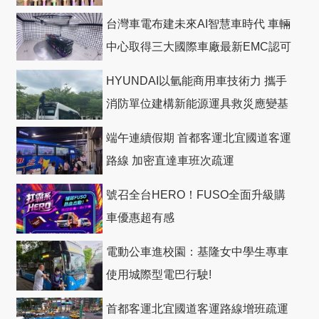
台灣車電布建未來AI智慧車時代 車輛
中心取得三大國際車廠最新EMC認可
HYUNDAI以氫能商用車技術力 攜手
消防單位建構新能源運具救災應變基
礎
端午連續假期 首都客運北宜國道客運
路線 加密直達車班次疏運
號召全台HERO！FUSO全面升級購
車優惠超有感
電動公車進校園：基隆女中學生專車
使用城際型電巴行駛!
首都客運北宜國道客運路線增班疏運