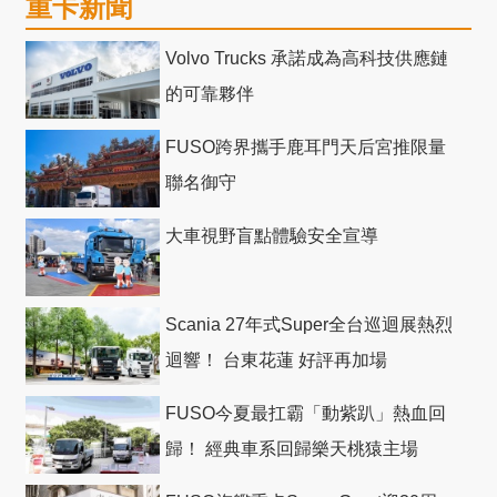
重卡新聞
Volvo Trucks 承諾成為高科技供應鏈
的可靠夥伴
FUSO跨界攜手鹿耳門天后宮推限量
聯名御守
大車視野盲點體驗安全宣導
Scania 27年式Super全台巡迴展熱烈
迴響！ 台東花蓮 好評再加場
FUSO今夏最扛霸「動紫趴」熱血回
歸！ 經典車系回歸樂天桃猿主場