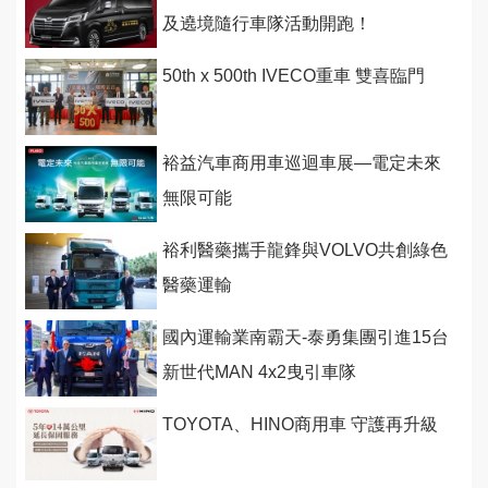
及遶境隨行車隊活動開跑！
50th x 500th IVECO重車 雙喜臨門
裕益汽車商用車巡迴車展—電定未來
無限可能
裕利醫藥攜手龍鋒與VOLVO共創綠色
醫藥運輸
國內運輸業南霸天-泰勇集團引進15台
新世代MAN 4x2曳引車隊
TOYOTA、HINO商用車 守護再升級