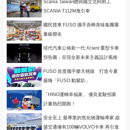
Scania Taiwan贈與國立北科附工
SCANIA T112M曳引車
國民貨車 FUSO 攜手吾蜂美味集團重
量級聯名
現代汽車公佈新一代 Xcient 重型卡車
預告圖，呈現全新未來主義設計風格
FUSO 首度攜手樂天桃猿 打造今夏
最嗨「FUSO 動紫趴」
「HINO運轉幸福家」 優良駕駛招募
計畫熱烈開跑！
安全至上 最專業的危化物運輸專家 啟
盛交通擁有100輛VOLVO卡車 再引進