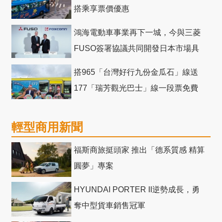
搭乘享票價優惠
鴻海電動車事業再下一城，今與三菱
FUSO簽署協議共同開發日本市場具
競爭力電動巴士
搭965「台灣好行九份金瓜石」線送
177「瑞芳觀光巴士」線一段票免費
輕型商用新聞
福斯商旅挺頭家 推出「德系質感 精算
圓夢」專案
HYUNDAI PORTER II逆勢成長，勇
奪中型貨車銷售冠軍