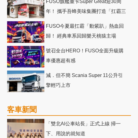
FUSO旗艦重卡Super Great迎30周
年！ 攜手吾蜂美味集團打造「扛霸三
十」 主題店
FUSO今夏最扛霸「動紫趴」熱血回
歸！ 經典車系回歸樂天桃猿主場
號召全台HERO！FUSO全面升級購
車優惠超有感
減．但不簡 Scania Super 11公升引
擎輕巧上市
客車新聞
「雙北AI公車站長」正式上線 掃一
下、用說的就知道