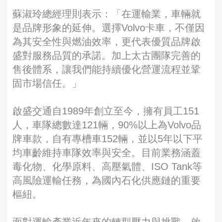
蘇淑玲總經理則表示：「在運輸業，車輛就
是品牌形象的延伸。選擇Volvo卡車，不僅因
為其安全性與燃油效率，更代表優質品牌啟
盛對服務品質的承諾。加上太古團隊完善的
售後體系，讓我們能持續優化營運流程並鞏
固市場信任。」
啟盛交通自1989年創立至今，擁有員工151
人，車隊總數達121輛，90%以上為Volvo品
牌車款，自有專槽車152輛，並以5年以下平
均車齡維持車隊效率與安全。目前業務涵蓋
毒化物、化學原料、高壓氣體、ISO Tank等
高風險運輸任務，為國內石化供應鏈的重要
樞紐。