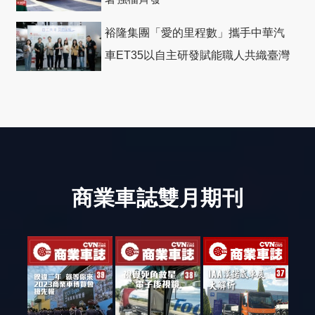
裕隆集團「愛的里程數」攜手中華汽
車ET35以自主研發賦能職人共織臺灣
社會善循環
商業車誌雙月期刊