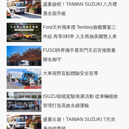
盛夏啟程！TAIWAN SUZUKI 八月禮
遇全面升級
Ford天外飛來禮 Territory旗艦響宴三
件組 再享0利率 入主再抽美國雙人來
回機票
FUSO跨界攜手鹿耳門天后宮推限量
聯名御守
大車視野盲點體驗安全宣導
ISUZU節能駕駛推廣活動 從車輛能效
管理打造高效永續運輸
盛夏出遊！TAIWAN SUZUKI 7月消
暑強檔齊發