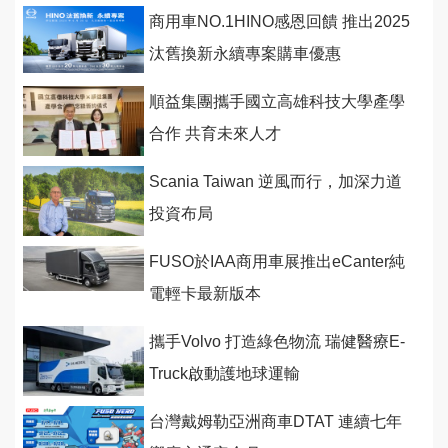
商用車NO.1HINO感恩回饋 推出2025
汰舊換新永續專案購車優惠
順益集團攜手國立高雄科技大學產學
合作 共育未來人才
Scania Taiwan 逆風而行，加深力道
投資布局
FUSO於IAA商用車展推出eCanter純
電輕卡最新版本
攜手Volvo 打造綠色物流 瑞健醫療E-
Truck啟動護地球運輸
台灣戴姆勒亞洲商車DTAT 連續七年