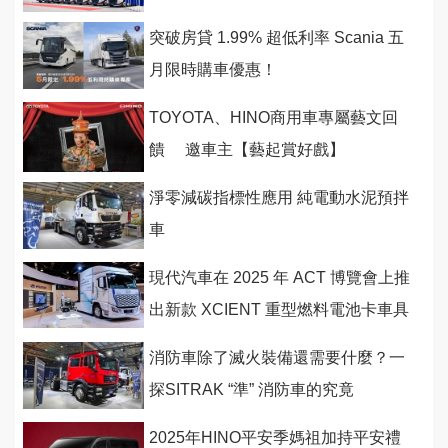
新車強化戰隊
突破房貸 1.99% 超低利率 Scania 五
月限時購車優惠！
TOYOTA、HINO商用車專屬藝文回
饋 邀車主【藝起賞好戲】
淨零減碳指標性應用 純電動水泥預拌
車
現代汽車在 2025 年 ACT 博覽會上推
出新款 XCIENT 重型燃料電池卡車具
備先進自動駕駛能力
消防車除了滅火裝備還需要什麼？一
探SITRAK “準” 消防車的究竟
2025年HINO平安季媽祖加持平安禮