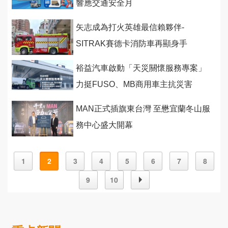
響應交通安全月
矢志成為打火英雄最信賴夥伴-
SITRAK賽德卡消防車再顯身手
裕益汽車啟動「天災關懷服務專案」
力挺FUSO、MB商用車主抗災害
MAN正式插旗東台灣 至懋宜蘭冬山服
務中心盛大開幕
1
2
3
4
5
6
7
8
9
10