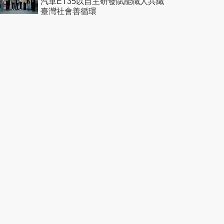
汽車ET35以自主研發賦能職人共織
臺灣社會善循環