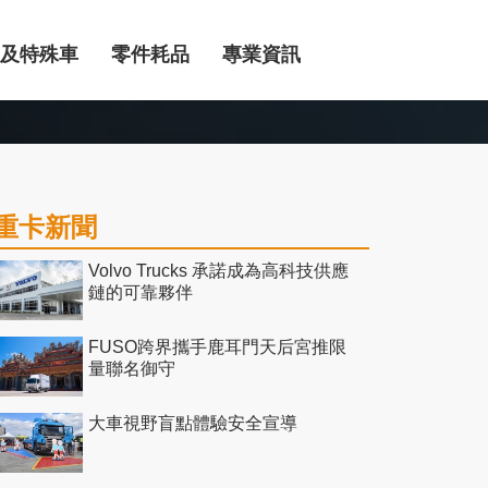
及特殊車
零件耗品
專業資訊
重卡新聞
Volvo Trucks 承諾成為高科技供應
鏈的可靠夥伴
FUSO跨界攜手鹿耳門天后宮推限
量聯名御守
大車視野盲點體驗安全宣導