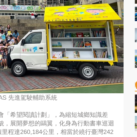
DAS 先進駕駛輔助系統
會「希望閱讀計劃」，為縮短城鄉知識差
貌，展開夢想的鷗翼，化身為行動書車巡迴
程達260,184公里，相當於繞行臺灣242