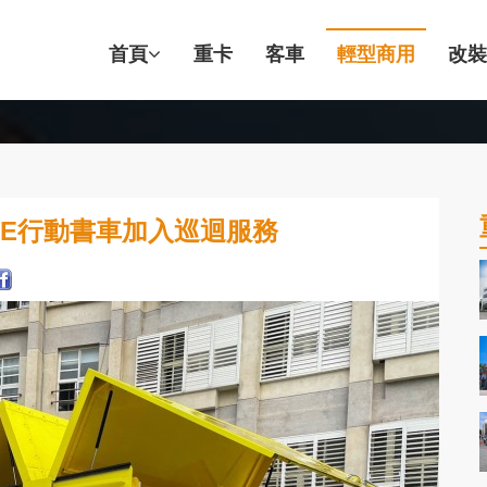
首頁
重卡
客車
輕型商用
改裝
ACE行動書車加入巡迴服務