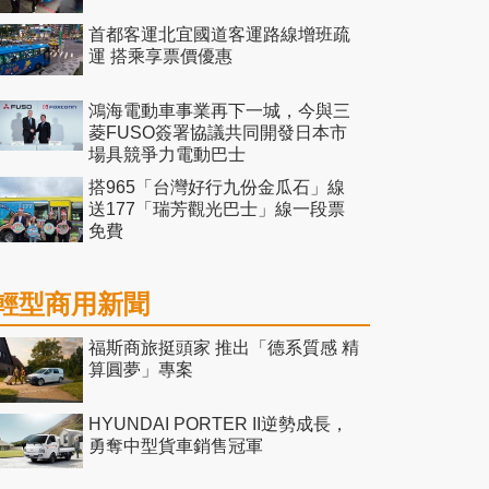
首都客運北宜國道客運路線增班疏
運 搭乘享票價優惠
鴻海電動車事業再下一城，今與三
菱FUSO簽署協議共同開發日本市
場具競爭力電動巴士
搭965「台灣好行九份金瓜石」線
送177「瑞芳觀光巴士」線一段票
免費
輕型商用新聞
福斯商旅挺頭家 推出「德系質感 精
算圓夢」專案
HYUNDAI PORTER II逆勢成長，
勇奪中型貨車銷售冠軍