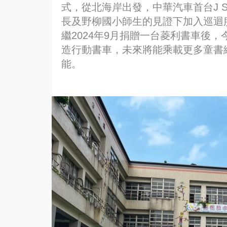
式，從北海岸出發，中華汽車首台J 
長及野柳國小師生的見證下加入巡迴
繼2024年9月捐贈一台菱利書車後，
造行動書車，未來將能乘載更多童書
能。