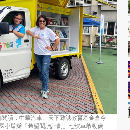
鄉閱讀，中華汽車、天下雜誌教育基金會今
野柳國小舉辦「希望閱讀計劃」七號車啟動儀