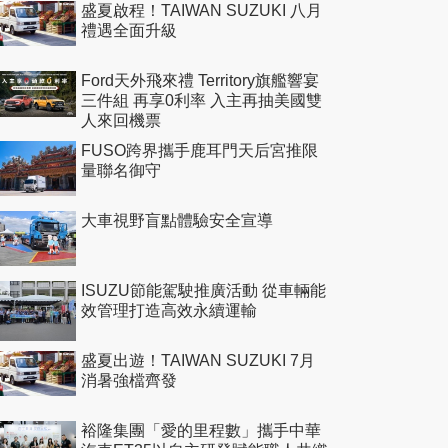
盛夏啟程！TAIWAN SUZUKI 八月
禮遇全面升級
Ford天外飛來禮 Territory旗艦響宴
三件組 再享0利率 入主再抽美國雙
人來回機票
FUSO跨界攜手鹿耳門天后宮推限
量聯名御守
大車視野盲點體驗安全宣導
ISUZU節能駕駛推廣活動 從車輛能
效管理打造高效永續運輸
盛夏出遊！TAIWAN SUZUKI 7月
消暑強檔齊發
裕隆集團「愛的里程數」攜手中華