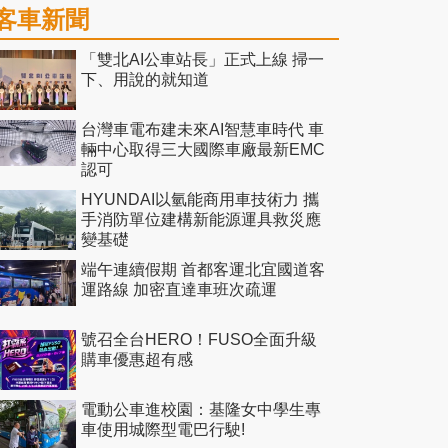
客車新聞
「雙北AI公車站長」正式上線 掃一
下、用說的就知道
台灣車電布建未來AI智慧車時代 車
輛中心取得三大國際車廠最新EMC
認可
HYUNDAI以氫能商用車技術力 攜
手消防單位建構新能源運具救災應
變基礎
端午連續假期 首都客運北宜國道客
運路線 加密直達車班次疏運
號召全台HERO！FUSO全面升級
購車優惠超有感
電動公車進校園：基隆女中學生專
車使用城際型電巴行駛!