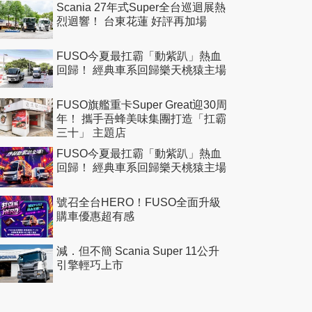
Scania 27年式Super全台巡迴展熱
烈迴響！ 台東花蓮 好評再加場
FUSO今夏最扛霸「動紫趴」熱血
回歸！ 經典車系回歸樂天桃猿主場
FUSO旗艦重卡Super Great迎30周
年！ 攜手吾蜂美味集團打造「扛霸
三十」 主題店
FUSO今夏最扛霸「動紫趴」熱血
回歸！ 經典車系回歸樂天桃猿主場
號召全台HERO！FUSO全面升級
購車優惠超有感
減．但不簡 Scania Super 11公升
引擎輕巧上市