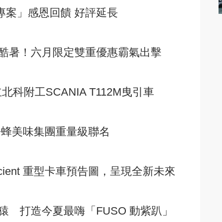
續專案」感恩回饋 好評延長
抗酷暑！六月限定雙重優惠霸氣出擊
國立北科附工SCANIA T112M曳引車
手吾蜂美味集團重量級聯名
ient 重型卡車預告圖，呈現全新未來
桃猿 打造今夏最嗨「FUSO 動紫趴」