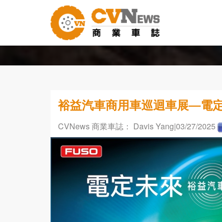
裕益汽車商用車巡迴車展—電定
CVNews 商業車誌： Davis Yang
|03/27/2025