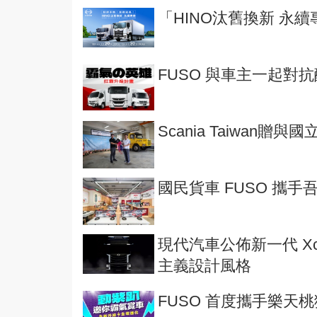
「HINO汰舊換新 永
FUSO 與車主一起對
Scania Taiwan贈與
國民貨車 FUSO 攜
現代汽車公佈新一代 Xc
主義設計風格
FUSO 首度攜手樂天