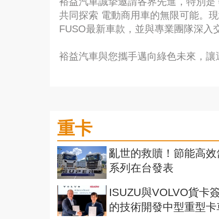
裕益汽車誠摯邀請各界先進，特別是 
共同探索 電動商用車的無限可能。
FUSO最新車款，並與專業團隊深入
裕益汽車與您攜手邁向綠色未來，讓
重卡
亂世的救贖！節能高效舒適
系列在台發表
ISUZU與VOLVO貨
的技術開發中型重型卡