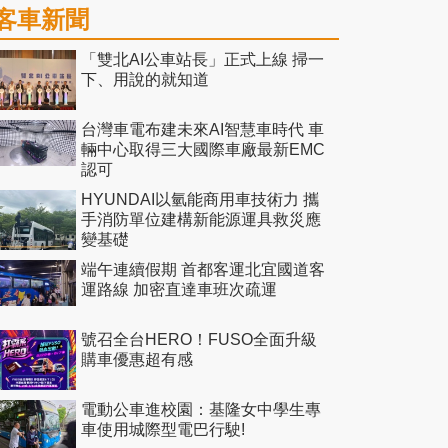
客車新聞
「雙北AI公車站長」正式上線 掃一
下、用說的就知道
台灣車電布建未來AI智慧車時代 車
輛中心取得三大國際車廠最新EMC
認可
HYUNDAI以氫能商用車技術力 攜
手消防單位建構新能源運具救災應
變基礎
端午連續假期 首都客運北宜國道客
運路線 加密直達車班次疏運
號召全台HERO！FUSO全面升級
購車優惠超有感
電動公車進校園：基隆女中學生專
車使用城際型電巴行駛!