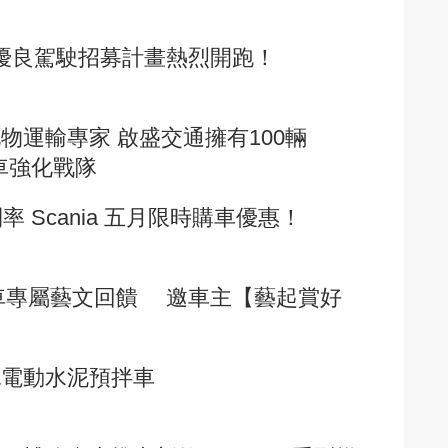
 優良駕駛招募計畫熱烈開跑！
物運輸專家 啟盛交通擁有100輛
新車強化戰隊
利率 Scania 五月限時購車優惠！
商用車專屬藝文回饋 邀車主【藝起賞好
純電動水泥預拌車