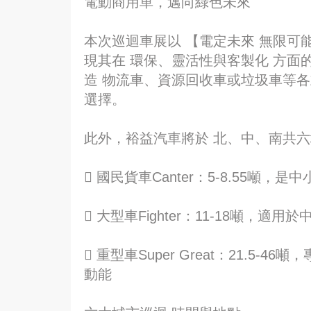
電動商用車，邁向綠色未來
本次巡迴車展以 【電定未來 無限可能】
現其在 環保、靈活性與客製化 方面的卓
造 物流車、資源回收車或垃圾車等
選擇。
此外，裕益汽車將於 北、中、南共六
 國民貨車Canter：5-8.55
 大型車Fighter：11-18噸，適
 重型車Super Great：21.5
動能