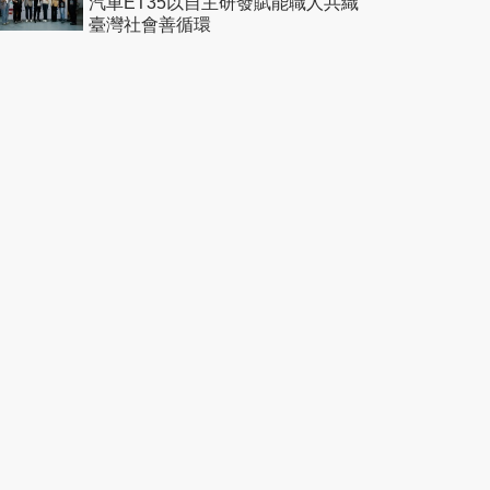
汽車ET35以自主研發賦能職人共織
臺灣社會善循環