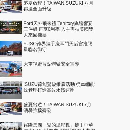
盛夏啟程！TAIWAN SUZUKI 八月
禮遇全面升級
Ford天外飛來禮 Territory旗艦響宴
三件組 再享0利率 入主再抽美國雙
人來回機票
FUSO跨界攜手鹿耳門天后宮推限
量聯名御守
大車視野盲點體驗安全宣導
ISUZU節能駕駛推廣活動 從車輛能
效管理打造高效永續運輸
盛夏出遊！TAIWAN SUZUKI 7月
消暑強檔齊發
裕隆集團「愛的里程數」攜手中華