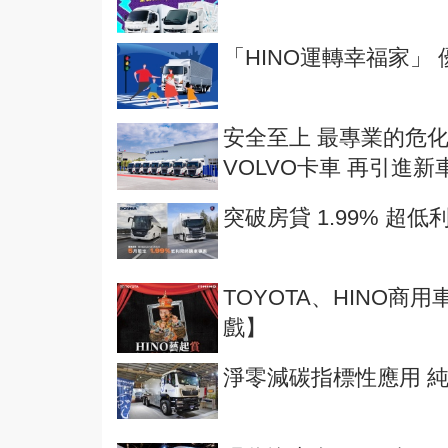
「HINO運轉幸福家」
安全至上 最專業的危化
VOLVO卡車 再引進
突破房貸 1.99% 超低
TOYOTA、HINO
戲】
淨零減碳指標性應用 