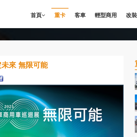
首頁
重卡
客車
輕型商用
改裝
未來 無限可能