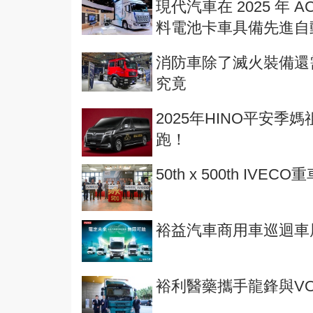
現代汽車在 2025 年 
料電池卡車具備先進自
消防車除了滅火裝備還需要
究竟
2025年HINO平安
跑！
50th x 500th IVE
裕益汽車商用車巡迴車
裕利醫藥攜手龍鋒與VO