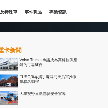
及特殊車
零件耗品
專業資訊
重卡新聞
Volvo Trucks 承諾成為高科技供應
鏈的可靠夥伴
FUSO跨界攜手鹿耳門天后宮推限
量聯名御守
大車視野盲點體驗安全宣導