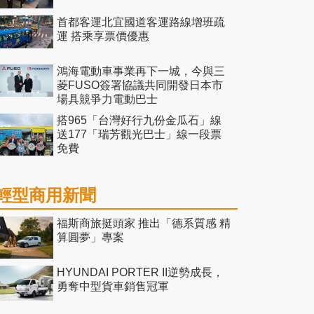
首都客運北宜國道客運路線增班疏
運 搭乘享票價優惠
鴻海電動車事業再下一城，今與三
菱FUSO簽署協議共同開發日本市
場具競爭力電動巴士
搭965「台灣好行九份金瓜石」線
送177「瑞芳觀光巴士」線一段票
免費
輕型商用新聞
福斯商旅挺頭家 推出「德系質感 精
算圓夢」專案
HYUNDAI PORTER II逆勢成長，
勇奪中型貨車銷售冠軍