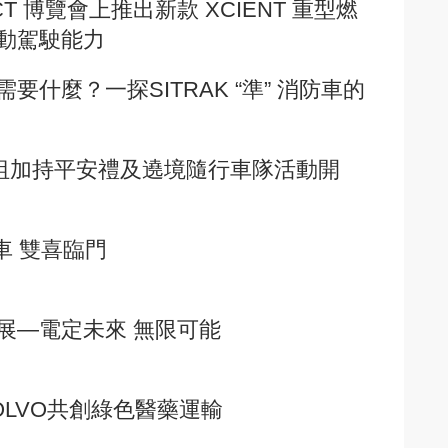
ACT 博覽會上推出新款 XCIENT 重型燃
動駕駛能力
什麼？一探SITRAK “準” 消防車的
季媽祖加持平安禮及遶境隨行車隊活動開
CO重車 雙喜臨門
展—電定未來 無限可能
LVO共創綠色醫藥運輸