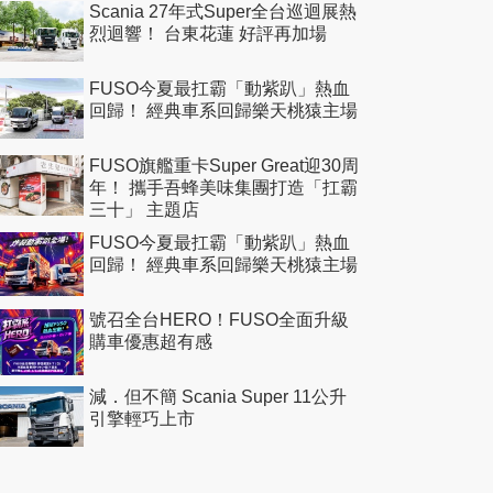
Scania 27年式Super全台巡迴展熱
烈迴響！ 台東花蓮 好評再加場
FUSO今夏最扛霸「動紫趴」熱血
回歸！ 經典車系回歸樂天桃猿主場
FUSO旗艦重卡Super Great迎30周
年！ 攜手吾蜂美味集團打造「扛霸
三十」 主題店
FUSO今夏最扛霸「動紫趴」熱血
回歸！ 經典車系回歸樂天桃猿主場
號召全台HERO！FUSO全面升級
購車優惠超有感
減．但不簡 Scania Super 11公升
引擎輕巧上市