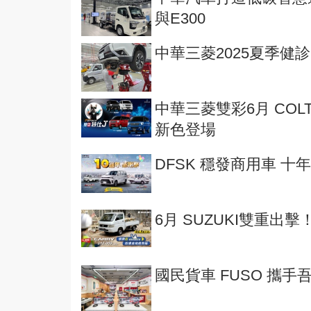
與E300
中華三菱2025夏季健
中華三菱雙彩6月 COLT 
新色登場
DFSK 穩發商用車 十
6月 SUZUKI雙重出擊
國民貨車 FUSO 攜