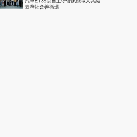
汽車ET35以自主研發賦能職人共織
臺灣社會善循環