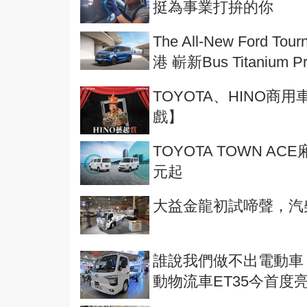
挺為事業打拚的你
The All-New Ford
港 嶄新Bus Titanium 
TOYOTA、HINO
戲】
TOYOTA TOWN A
元起
大益金龍初試啼聲，汽
誰說我們做不出電動車！
動物流車ET35今首度