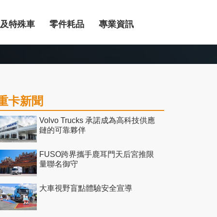
及特殊車
零件耗品
專業資訊
重卡新聞
Volvo Trucks 承諾成為高科技供應
鏈的可靠夥伴
FUSO跨界攜手鹿耳門天后宮推限
量聯名御守
大車視野盲點體驗安全宣導