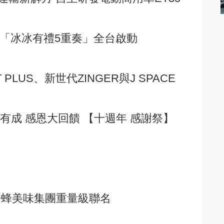
診「冰冰有禮5重奏」全台啟動
PLUS、新世代ZINGER與J SPACE
年有成 感恩大回饋 【十週年 感謝祭】
！
手吾蜂美味集團重量級聯名