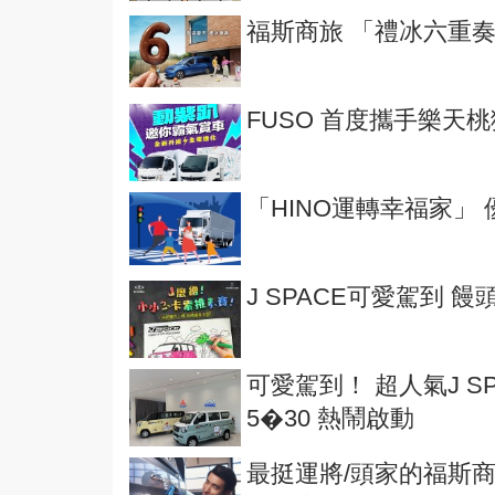
福斯商旅 「禮冰六重奏
FUSO 首度攜手樂天
「HINO運轉幸福家」
J SPACE可愛駕到 
可愛駕到！ 超人氣J S
5�30 熱鬧啟動
最挺運將/頭家的福斯商