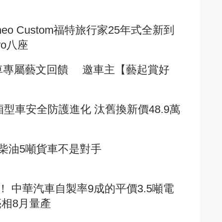
 Tourneo Custom福特旅行家25年式全新到
Pro八座
商用車專屬藝文回饋 邀車主【藝起賞好
CE廂型車安全防護進化 汰舊換新價48.9萬
柴油5噸貨車不是對手
 中華汽車自製率9成的平價3.5噸電
亮相8月量產