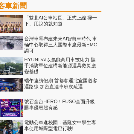
客車新聞
「雙北AI公車站長」正式上線 掃一
下、用說的就知道
台灣車電布建未來AI智慧車時代 車
輛中心取得三大國際車廠最新EMC
認可
HYUNDAI以氫能商用車技術力 攜
手消防單位建構新能源運具救災應
變基礎
端午連續假期 首都客運北宜國道客
運路線 加密直達車班次疏運
號召全台HERO！FUSO全面升級
購車優惠超有感
電動公車進校園：基隆女中學生專
車使用城際型電巴行駛!