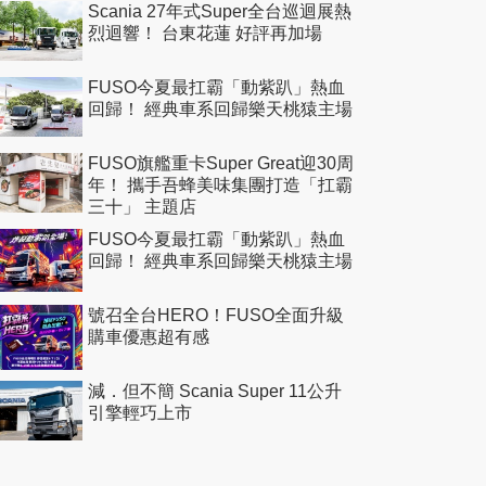
Scania 27年式Super全台巡迴展熱
烈迴響！ 台東花蓮 好評再加場
FUSO今夏最扛霸「動紫趴」熱血
回歸！ 經典車系回歸樂天桃猿主場
FUSO旗艦重卡Super Great迎30周
年！ 攜手吾蜂美味集團打造「扛霸
三十」 主題店
FUSO今夏最扛霸「動紫趴」熱血
回歸！ 經典車系回歸樂天桃猿主場
號召全台HERO！FUSO全面升級
購車優惠超有感
減．但不簡 Scania Super 11公升
引擎輕巧上市