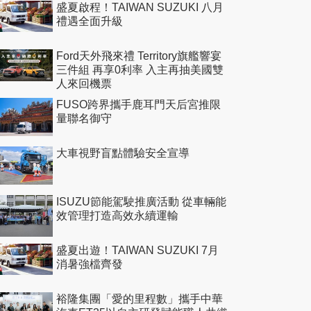
盛夏啟程！TAIWAN SUZUKI 八月
禮遇全面升級
Ford天外飛來禮 Territory旗艦響宴
三件組 再享0利率 入主再抽美國雙
人來回機票
FUSO跨界攜手鹿耳門天后宮推限
量聯名御守
大車視野盲點體驗安全宣導
ISUZU節能駕駛推廣活動 從車輛能
效管理打造高效永續運輸
盛夏出遊！TAIWAN SUZUKI 7月
消暑強檔齊發
裕隆集團「愛的里程數」攜手中華