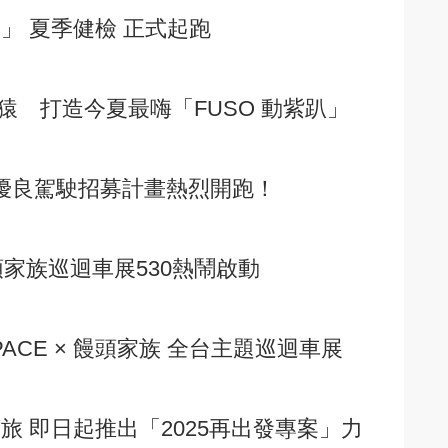
」 夏季健檢 正式起跑
桃猿 打造今夏最嗨「FUSO 動紫趴」
 優良駕駛招募計畫熱烈開跑！
饅頭家族巡迴車展530熱鬧啟動
PACE × 饅頭家族 全台主題巡迴車展
旅 即日起推出「2025再出發專案」力