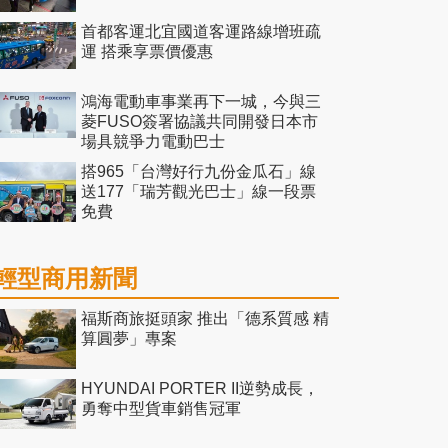
首都客運北宜國道客運路線增班疏
運 搭乘享票價優惠
鴻海電動車事業再下一城，今與三
菱FUSO簽署協議共同開發日本市
場具競爭力電動巴士
搭965「台灣好行九份金瓜石」線
送177「瑞芳觀光巴士」線一段票
免費
輕型商用新聞
福斯商旅挺頭家 推出「德系質感 精
算圓夢」專案
HYUNDAI PORTER II逆勢成長，
勇奪中型貨車銷售冠軍