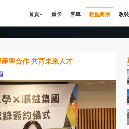
首頁
重卡
客車
輕型商用
改裝
產學合作 共育未來人才