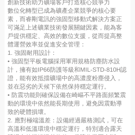
創新技術助力礦場客戶打造核心競爭力
數位化轉型已成為礦產企業競爭的核心要
素，而睿剛電訊的強固型移動式解決方案正
可滿足上述礦業技術發展關鍵因素，能為客
戶提供穩定、高效的數位支援，從而提高整
體運營效率並促進安全管理：
1. 強固耐用設計：
• 強固型平板電腦採用軍用規格防塵防水設
計，擁有如IP66防護等級和MIL-STD-810H認
證，能有效抵擋礦場中的高濃度粉塵侵入，
並在惡劣的天候下依然保持穩定運行。
• 防震功能則確保設備在崎嶇不平路面頻繁震
動的環境中依然能長期使用，避免因震動導
致的硬體損壞。
2. 應對極端溫差：設備經過嚴格測試，可在
高溫和低溫環境中穩定運行，特別適合露天