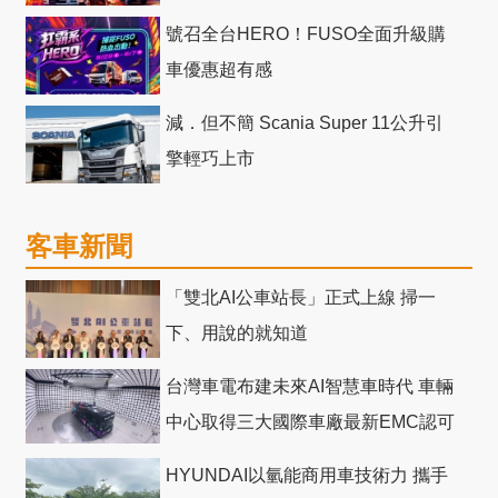
號召全台HERO！FUSO全面升級購
車優惠超有感
減．但不簡 Scania Super 11公升引
擎輕巧上市
客車新聞
「雙北AI公車站長」正式上線 掃一
下、用說的就知道
台灣車電布建未來AI智慧車時代 車輛
中心取得三大國際車廠最新EMC認可
HYUNDAI以氫能商用車技術力 攜手