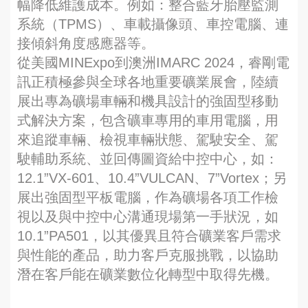
幅降低維護成本。例如：整合藍牙胎壓監測
系統（TPMS）、車載攝像頭、車控電腦、連
接傾斜角度感應器等。
從美國MINExpo到澳洲IMARC 2024，睿剛電
訊正積極參與全球各地重要礦業展會，陸續
展出專為礦場車輛和機具設計的強固型移動
式解決方案，包含礦車專用的車用電腦，用
來追蹤車輛、檢視車輛狀態、駕駛安全、駕
駛輔助系統、並回傳圖資給中控中心，如：
12.1”VX-601、10.4”VULCAN、7”Vortex；另
展出強固型平板電腦，作為礦場各項工作檢
視以及與中控中心溝通現場第一手狀況，如
10.1”PA501，以其優異且符合礦業客戶需求
與性能的產品，助力客戶克服挑戰，以協助
潛在客戶能在礦業數位化轉型中取得先機。