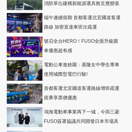
消防單位建構新能源運具救災應變基
礎
端午連續假期 首都客運北宜國道客運
路線 加密直達車班次疏運
號召全台HERO！FUSO全面升級購
車優惠超有感
電動公車進校園：基隆女中學生專車
使用城際型電巴行駛!
首都客運北宜國道客運路線增班疏運
搭乘享票價優惠
鴻海電動車事業再下一城，今與三菱
FUSO簽署協議共同開發日本市場具
競爭力電動巴士