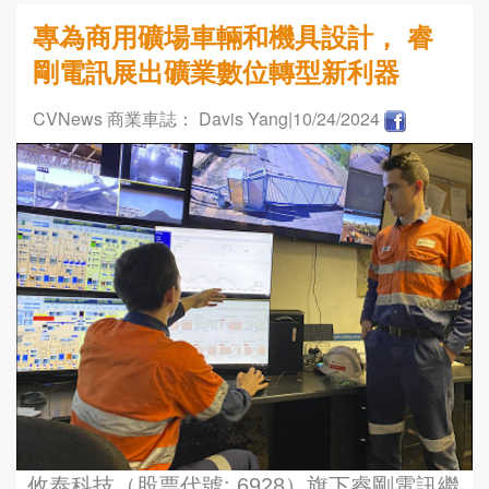
專為商用礦場車輛和機具設計， 睿
剛電訊展出礦業數位轉型新利器
CVNews 商業車誌： Davis Yang
|10/24/2024
攸泰科技（股票代號: 6928）旗下睿剛電訊繼