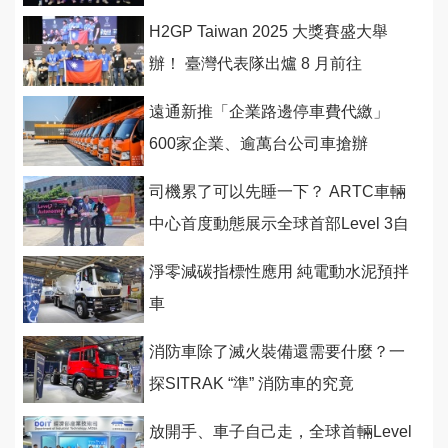
H2GP Taiwan 2025 大獎賽盛大舉
辦！ 臺灣代表隊出爐 8 月前往
遠通新推「企業路邊停車費代繳」
600家企業、逾萬台公司車搶辦
司機累了可以先睡一下？ ARTC車輛
中心首度動態展示全球首部Level 3自
駕電動巴士及最新
淨零減碳指標性應用 純電動水泥預拌
車
消防車除了滅火裝備還需要什麼？一
探SITRAK “準” 消防車的究竟
放開手、車子自己走，全球首輛Level