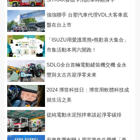
強強聯手 台塑汽車代理VDL大客車底
盤在台上市
「ISUZU用愛護黑熊•熊歡喜大集合」
市集活動本周六開跑！
SDLG全台首輛電動鏟裝機交機 金永
豐與太古共迎淨零未來
2024 博世科技日：博世用軟體科技成
就生活之美
從純電動水泥預拌車談起淨零碳排
安東集團創辦人周宜壽先生榮獲「義