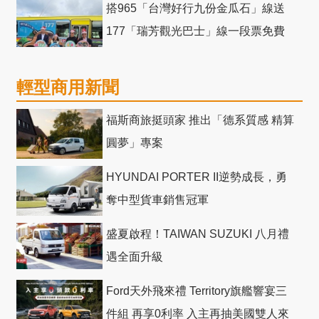
搭965「台灣好行九份金瓜石」線送
177「瑞芳觀光巴士」線一段票免費
輕型商用新聞
福斯商旅挺頭家 推出「德系質感 精算
圓夢」專案
HYUNDAI PORTER II逆勢成長，勇
奪中型貨車銷售冠軍
盛夏啟程！TAIWAN SUZUKI 八月禮
遇全面升級
Ford天外飛來禮 Territory旗艦響宴三
件組 再享0利率 入主再抽美國雙人來