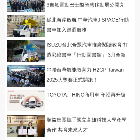
3自駕電動巴士際智慧移動展公開亮
相
從北海岸啟航 中華汽車J SPACE行動
書車加入巡迴服務
ISUZU台北合眾汽車推廣閱讀教育 打
造彩繪書車「行動圖書館」 3月全新
啟航
串聯台灣氫能教育力 H2GP Taiwan
2025大獎賽正式開跑！
TOYOTA、HINO商用車 守護再升級
順益集團攜手國立高雄科技大學產學
合作 共育未來人才