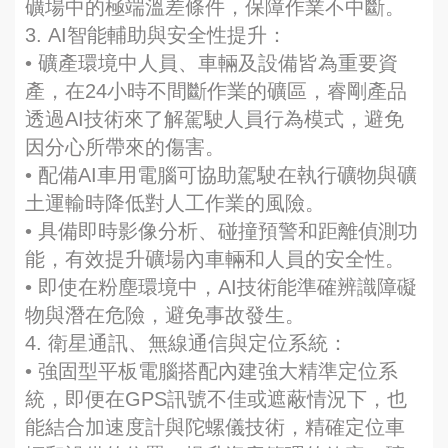
礦場中的極端溫差條件，保障作業不中斷。
3. AI智能輔助與安全性提升：
• 礦產環境中人員、車輛及設備皆為重要資
產，在24小時不間斷作業的礦區，睿剛產品
透過AI技術來了解駕駛人員行為模式，避免
因分心所帶來的傷害。
• 配備AI車用電腦可協助駕駛在執行礦物與礦
土運輸時降低對人工作業的風險。
• 具備即時影像分析、碰撞預警和距離偵測功
能，有效提升礦場內車輛和人員的安全性。
• 即使在粉塵環境中，AI技術能準確辨識障礙
物與潛在危險，避免事故發生。
4. 衛星通訊、無線通信與定位系統：
• 強固型平板電腦搭配內建強大精準定位系
統，即便在GPS訊號不佳或遮蔽情況下，也
能結合加速度計與陀螺儀技術，精確定位車