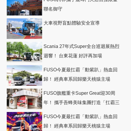
聯名御守
大車視野盲點體驗安全宣導
Scania 27年式Super全台巡迴展熱烈
迴響！ 台東花蓮 好評再加場
FUSO今夏最扛霸「動紫趴」熱血回
歸！ 經典車系回歸樂天桃猿主場
FUSO旗艦重卡Super Great迎30周
年！ 攜手吾蜂美味集團打造「扛霸三
十」 主題店
FUSO今夏最扛霸「動紫趴」熱血回
歸！ 經典車系回歸樂天桃猿主場