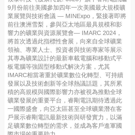
9月份前往美國參加四年一次美國最大規模礦
業展覽與技術會議 — MINExpo，緊接著即將
前往澳洲雪梨，參與亞太地區最具規模和影
響力的礦業與資源展覽會— IMARC 2024，
將首次透過此指標性會展，向來自全球礦業
領袖、專業人士、投資者與技術專家等展示
其專為礦業設計的最新車載電腦和移動式平
板電腦等強固型移動式解決方案，尤其
IMARC相當著重於礦業數位化轉型、可持續
發展以及技術創新等全球熱議話題，其所累
積的高規模與國際影響力亦被視為推動全球
礦業發展的重要平台，睿剛電訊期待透過此
一國際盛會，向亞太區甚至全球礦業潛在客
戶展示睿剛電訊最新技術與研發實力，以滿
足礦業數位轉型的需求，並成為客戶進軍國
際市場的重要助力。