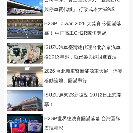
與停車費代繳」 行政成本大減9成
H2GP Taiwan 2026 大獎賽 今圓滿落
幕！ 中正高工CH2R隊伍奪冠
ISUZU汽車臺灣總代理台北合眾汽車
從2013年起，就已參與媽祖進香活
動，和香客結緣，提供徒步香客飲
2026 台北新車暨新能源車大展「淨零
料、餐食
移動論壇」圓滿舉行
ISUZU屏東2S新據點 10月2日正式開
幕！
H2GP世界總決賽圓滿落幕 台灣團隊
表現精彩