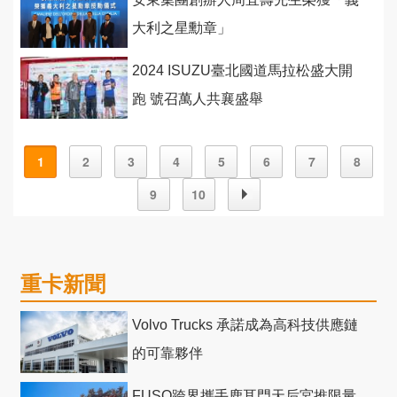
大利之星勳章」
2024 ISUZU臺北國道馬拉松盛大開
跑 號召萬人共襄盛舉
1
2
3
4
5
6
7
8
9
10
重卡新聞
Volvo Trucks 承諾成為高科技供應鏈
的可靠夥伴
FUSO跨界攜手鹿耳門天后宮推限量