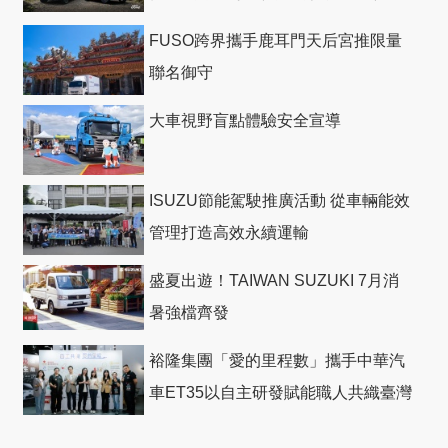
回機票
FUSO跨界攜手鹿耳門天后宮推限量
聯名御守
大車視野盲點體驗安全宣導
ISUZU節能駕駛推廣活動 從車輛能效
管理打造高效永續運輸
盛夏出遊！TAIWAN SUZUKI 7月消
暑強檔齊發
裕隆集團「愛的里程數」攜手中華汽
車ET35以自主研發賦能職人共織臺灣
社會善循環