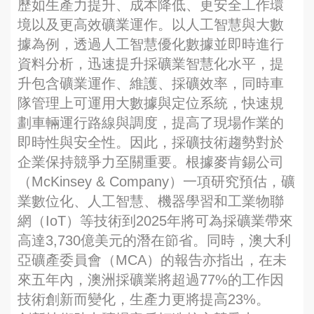
歷如生產力提升、成本降低、更安全工作環
境以及更高效礦業運作。以人工智慧與大數
據為例，透過人工智慧優化數據並即時進行
資料分析，迅速提升採礦業智慧化水平，提
升包含礦業運作、維護、採礦效率，同時車
隊管理上可運用大數據與定位系統，快速規
劃車輛運行路線與調度，提高了現場作業的
即時性與安全性。因此，採礦技術趨勢對於
企業保持競爭力至關重要。根據麥肯錫公司
（McKinsey & Company）一項研究預估，礦
業數位化、人工智慧、機器學習和工業物聯
網（IoT）等技術到2025年將可為採礦業帶來
高達3,730億美元的潛在節省。同時，澳大利
亞礦產委員會（MCA）的報告亦指出，在未
來五年內，澳洲採礦業將超過77%的工作因
技術創新而變化，生產力更將提高23%。