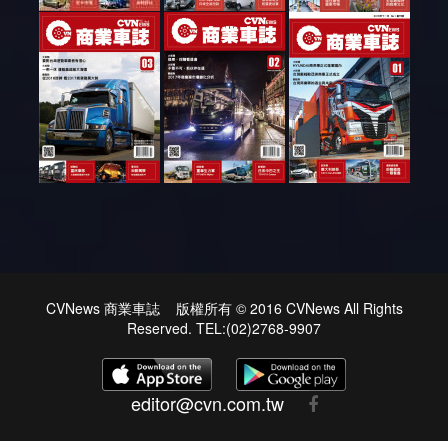
CVNews 商業車誌 版權所有 © 2016 CVNews All Rights
Reserved. TEL:(02)2768-9907
editor@cvn.com.tw