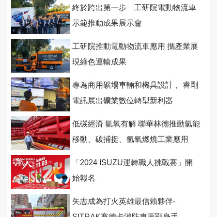
終於跨出第一步 工研院電動物流車
示範推動成果展示會
工研院推動電動物流車應用 攜產業展
現綠色運輸成果
專為商用礦場車輛和機具設計， 睿剛
電訊展出礦業數位轉型新利器
低碳經濟 氫氧有解 聯華林德推動氫能
移動、碳捕捉、氫氧燃燒工業應用
「2024 ISUZU運轉職人挑戰賽」開
始報名
矢志成為打火英雄最信賴夥伴-
SITRAK賽德卡消防車再顯身手