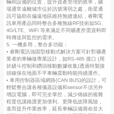
輛和設備的位置，提升資產管理的效率，礦
場通常遠離城市位於訊號薄弱之處，衛星通
訊可協助在偏遠地區維持無縫連結，睿剛電
訊車用產品同時整合多種無線RF技術如5G、
4G/LTE、WiFi 等來滿足不同礦產所需資料即
時傳送與監控的需求。
5. 一機多用，整合多功能：
• 睿剛電訊強固型移動式解決方案可針對礦產
業者的車輛做專業設計，如RS-485 接口 (用
於鏟斗控制和鑽頭移動數據收集)透過特製接
頭確保在地面不平車輛震動時能持續運作。
• 車用控制器區域網路(CAN BUS)的設計，可
輕鬆整合讓各種儀器設備和sensor不須另外
增設電腦，即可完全掌控，減少佈線的複雜
程度也讓維護更加便利、更降低故障風險，
進而提升作業效率，延長車輛設備壽命並大