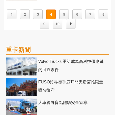
1
2
3
4
5
6
7
8
9
10
重卡新聞
Volvo Trucks 承諾成為高科技供應鏈
的可靠夥伴
FUSO跨界攜手鹿耳門天后宮推限量
聯名御守
大車視野盲點體驗安全宣導