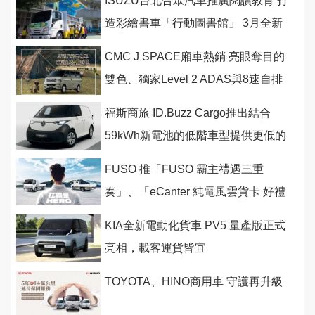
ISUZU台北合眾汽車推廣閱讀教育 打
造彩繪書車「行動圖書館」 3月全新
啟航
CMC J SPACE廂車熱銷 亮眼奪目的
雙色、獨家Level 2 ADAS與8速自排
車型是熱賣關鍵
福斯商旅 ID.Buzz Cargo推出結合
59kWh新電池的低階車型提供更低的
起跳價
FUSO 推「FUSO 霸主禮遇三重
奏」、「eCanter 純電風雲貨卡 好禮
二選一」
KIA全新電動化貨車 PV5 量產版正式
亮相，載客運貨皆宜
TOYOTA、HINO商用車 守護再升級