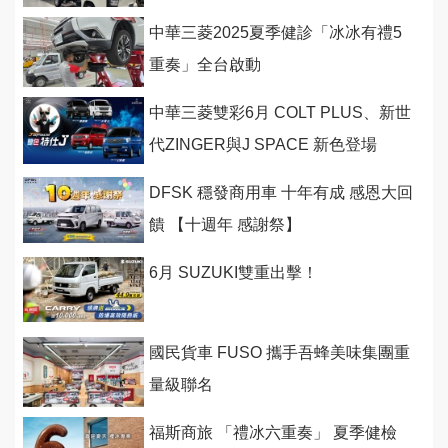
中華三菱2025夏季健診「冰冰有禮5
重奏」全台啟動
中華三菱雙彩6月 COLT PLUS、新世
代ZINGER與J SPACE 新色登場
DFSK 穩發商用車 十年有成 感恩大回
饋 【十週年 感謝祭】
6月 SUZUKI雙重出擊！
國民貨車 FUSO 攜手吾蜂美味集團重
量級聯名
福斯商旅 「禮冰六重奏」 夏季健檢