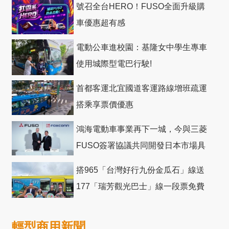
號召全台HERO！FUSO全面升級購
車優惠超有感
電動公車進校園：基隆女中學生專車
使用城際型電巴行駛!
首都客運北宜國道客運路線增班疏運
搭乘享票價優惠
鴻海電動車事業再下一城，今與三菱
FUSO簽署協議共同開發日本市場具
競爭力電動巴士
搭965「台灣好行九份金瓜石」線送
177「瑞芳觀光巴士」線一段票免費
輕型商用新聞