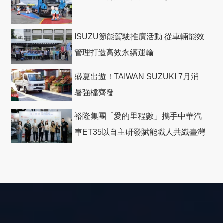
ISUZU節能駕駛推廣活動 從車輛能效
管理打造高效永續運輸
盛夏出遊！TAIWAN SUZUKI 7月消
暑強檔齊發
裕隆集團「愛的里程數」攜手中華汽
車ET35以自主研發賦能職人共織臺灣
社會善循環