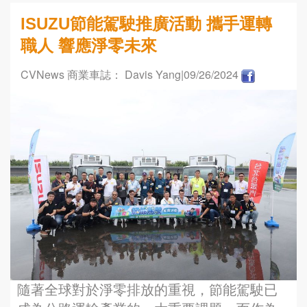
ISUZU節能駕駛推廣活動 攜手運轉
職人 響應淨零未來
CVNews 商業車誌： Davis Yang
|09/26/2024
隨著全球對於淨零排放的重視，節能駕駛已