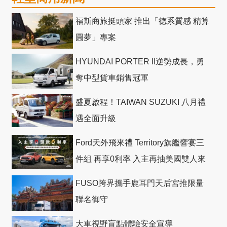
福斯商旅挺頭家 推出「德系質感 精算
圓夢」專案
HYUNDAI PORTER II逆勢成長，勇
奪中型貨車銷售冠軍
盛夏啟程！TAIWAN SUZUKI 八月禮
遇全面升級
Ford天外飛來禮 Territory旗艦響宴三
件組 再享0利率 入主再抽美國雙人來
回機票
FUSO跨界攜手鹿耳門天后宮推限量
聯名御守
大車視野盲點體驗安全宣導