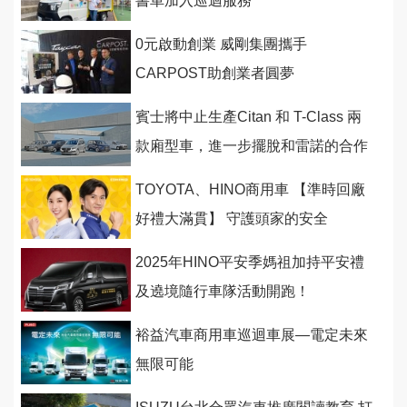
書車加入巡迴服務
0元啟動創業 威剛集團攜手
CARPOST助創業者圓夢
賓士將中止生產Citan 和 T-Class 兩
款廂型車，進一步擺脫和雷諾的合作
關係
TOYOTA、HINO商用車 【準時回廠
好禮大滿貫】 守護頭家的安全
2025年HINO平安季媽祖加持平安禮
及遶境隨行車隊活動開跑！
裕益汽車商用車巡迴車展—電定未來
無限可能