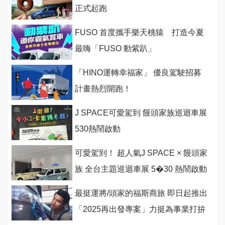
正式起跑
FUSO 首度攜手樂天桃猿 打造今夏
最嗨「FUSO 動紫趴」
「HINO運轉幸福家」 優良駕駛招募
計畫熱烈開跑！
J SPACE可愛駕到 饅頭家族巡迴車展
530熱鬧啟動
可愛駕到！ 超人氣J SPACE × 饅頭家
族 全台主題巡迴車展 5�30 熱鬧啟動
最挺運將/頭家的福斯商旅 即日起推出
「2025再出發專案」力挺為事業打拚