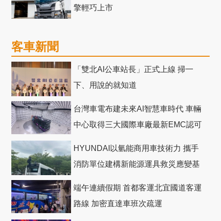
擎輕巧上市
客車新聞
「雙北AI公車站長」正式上線 掃一
下、用說的就知道
台灣車電布建未來AI智慧車時代 車輛
中心取得三大國際車廠最新EMC認可
HYUNDAI以氫能商用車技術力 攜手
消防單位建構新能源運具救災應變基
礎
端午連續假期 首都客運北宜國道客運
路線 加密直達車班次疏運