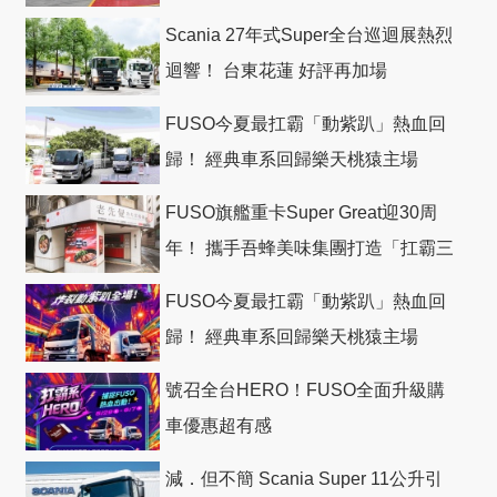
Scania 27年式Super全台巡迴展熱烈
迴響！ 台東花蓮 好評再加場
FUSO今夏最扛霸「動紫趴」熱血回
歸！ 經典車系回歸樂天桃猿主場
FUSO旗艦重卡Super Great迎30周
年！ 攜手吾蜂美味集團打造「扛霸三
十」 主題店
FUSO今夏最扛霸「動紫趴」熱血回
歸！ 經典車系回歸樂天桃猿主場
號召全台HERO！FUSO全面升級購
車優惠超有感
減．但不簡 Scania Super 11公升引