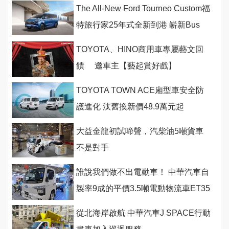
的你
The All-New Ford Tourneo Custom福
特旅行家25年式全新到港 嶄新Bus
Titanium Pro八座
TOYOTA、HINO商用車專屬藝文回
饋 邀車主【藝起賞好戲】
TOYOTA TOWN ACE廂型車安全防
護進化 汰舊換新價48.9萬元起
大益金龍初試啼聲，汽柴油5噸貨車
不是對手
誰說我們做不出電動車！ 中華汽車自
製率9成的平價3.5噸電動物流車ET35
今首度亮相8月量產
從北海岸啟航 中華汽車J SPACE行動