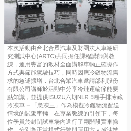
本次活動由台北合眾汽車及財團法人車輛研
究測試中心(ARTC)共同擔任課程講師與教
練，運用豐富的教材全面講解車輛正確操作
方式與節能駕駛技巧，同時因應冷鏈物流需
求的急遽擴增，台北合眾汽車邀請邰利股份
有限公司講師於活動中分享冷鏈運輸節能要
點知識，並提供ISUZU六期NLR 5噸手排冷藏
冷凍車 – 「急凍王」作為模擬冷鏈物流配送
情境的試駕車輛。在專業教練的引領下，每
位學員於封閉試車場內進行了兩階段實車操
作，分別為正常模式行駛與運用六大省油技