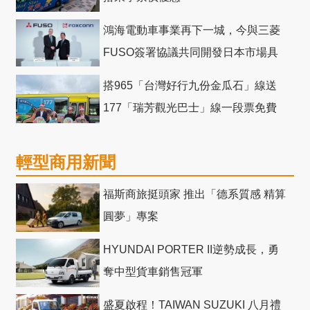
鴻海電動車事業再下一城，今與三菱
FUSO簽署協議共同開發日本市場具
競爭力電動巴士
搭965「台灣好行九份金瓜石」線送
177「瑞芳觀光巴士」線一段票免費
輕型商用新聞
福斯商旅挺頭家 推出「德系質感 精算
圓夢」專案
HYUNDAI PORTER II逆勢成長，勇
奪中型貨車銷售冠軍
盛夏啟程！TAIWAN SUZUKI 八月禮