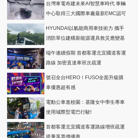
台灣車電布建未來AI智慧車時代 車輛
中心取得三大國際車廠最新EMC認可
HYUNDAI以氫能商用車技術力 攜手
消防單位建構新能源運具救災應變基
礎
端午連續假期 首都客運北宜國道客運
路線 加密直達車班次疏運
號召全台HERO！FUSO全面升級購
車優惠超有感
電動公車進校園：基隆女中學生專車
使用城際型電巴行駛!
首都客運北宜國道客運路線增班疏運
搭乘享票價優惠