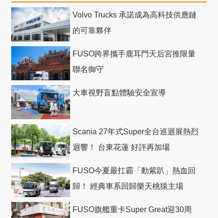
Volvo Trucks 承諾成為高科技供應鏈
的可靠夥伴
FUSO跨界攜手鹿耳門天后宮推限量
聯名御守
大車視野盲點體驗安全宣導
Scania 27年式Super全台巡迴展熱烈
迴響！ 台東花蓮 好評再加場
FUSO今夏最扛霸「動紫趴」熱血回
歸！ 經典車系回歸樂天桃猿主場
FUSO旗艦重卡Super Great迎30周