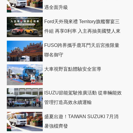
遇全面升級
Ford天外飛來禮 Territory旗艦響宴三
件組 再享0利率 入主再抽美國雙人來
回機票
FUSO跨界攜手鹿耳門天后宮推限量
聯名御守
大車視野盲點體驗安全宣導
ISUZU節能駕駛推廣活動 從車輛能效
管理打造高效永續運輸
盛夏出遊！TAIWAN SUZUKI 7月消
暑強檔齊發