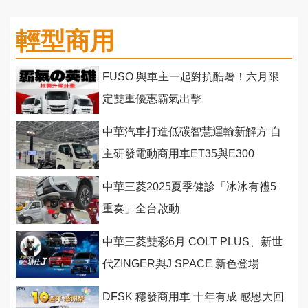
輕型商用
FUSO 與車主一起對抗酷暑！六月限
定雙重優惠霸氣出擊
中華汽車打造低碳智慧運輸新解方 自
主研發電動商用車ET35與E300
中華三菱2025夏季健診「冰冰有禮5
重奏」全台啟動
中華三菱雙彩6月 COLT PLUS、新世
代ZINGER與J SPACE 新色登場
DFSK 穩發商用車 十年有成 感恩大回