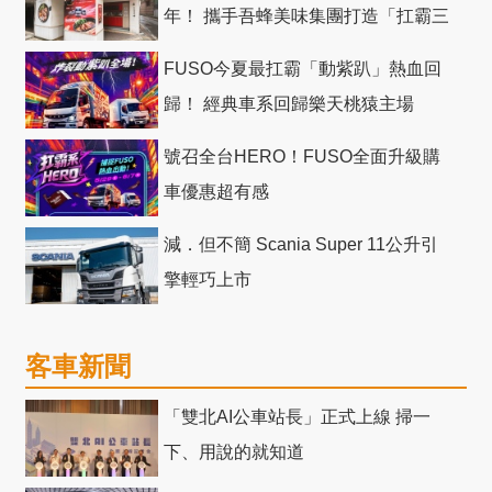
年！ 攜手吾蜂美味集團打造「扛霸三
十」 主題店
FUSO今夏最扛霸「動紫趴」熱血回
歸！ 經典車系回歸樂天桃猿主場
號召全台HERO！FUSO全面升級購
車優惠超有感
減．但不簡 Scania Super 11公升引
擎輕巧上市
客車新聞
「雙北AI公車站長」正式上線 掃一
下、用說的就知道