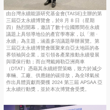
由台灣永續能源研究基金會(TAISE)主辦的第
三屆亞太永續博覽會，於8 月 8 日（星期
四）熱烈開幕，邀請了數十位國際間在永續
議題上具領導地位的產官學專家，以「潮 ·
永續」為主題，涵蓋多項議題舉辦展覽。第
三屆亞太永續博覽會匯聚來自亞太地區的各
界領袖與企業，並引領各產業推動永續發展
與環保行動；而台灣戴姆勒亞洲商車
（DTAT）憑藉其永續經營策略，致力於減少
車輛、工廠、供應鏈的碳排放，為全球氣候
作出具體貢獻而榮獲 2024 第三屆 APSAA 亞
太永續行動獎，並於本次博覽會受獎。