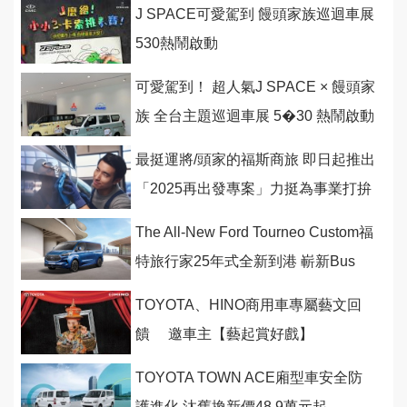
J SPACE可愛駕到 饅頭家族巡迴車展
530熱鬧啟動
可愛駕到！ 超人氣J SPACE × 饅頭家
族 全台主題巡迴車展 5�30 熱鬧啟動
最挺運將/頭家的福斯商旅 即日起推出
「2025再出發專案」力挺為事業打拚
的你
The All-New Ford Tourneo Custom福
特旅行家25年式全新到港 嶄新Bus
Titanium Pro八座
TOYOTA、HINO商用車專屬藝文回
饋 邀車主【藝起賞好戲】
TOYOTA TOWN ACE廂型車安全防
護進化 汰舊換新價48.9萬元起