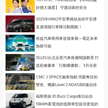
好禮大滿貫】 守護頭家的安全
2025年HINO平安季媽祖加持平安禮
及遶境隨行車隊活動開跑！
裕益汽車商用車巡迴車展—電定未來
無限可能
ISUZU台北合眾汽車推廣閱讀教育 打
造彩繪書車「行動圖書館」 3月全新
啟航
CMC J SPACE廂車熱銷 亮眼奪目的
雙色、獨家Level 2 ADAS與8速自排
車型是熱賣關鍵
福斯商旅 ID.Buzz Cargo推出結合
59kWh新電池的低階車型提供更低的