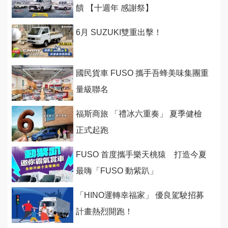
饋 【十週年 感謝祭】
6月 SUZUKI雙重出擊！
國民貨車 FUSO 攜手吾蜂美味集團重
量級聯名
福斯商旅 「禮冰六重奏」 夏季健檢
正式起跑
FUSO 首度攜手樂天桃猿 打造今夏
最嗨「FUSO 動紫趴」
「HINO運轉幸福家」 優良駕駛招募
計畫熱烈開跑！