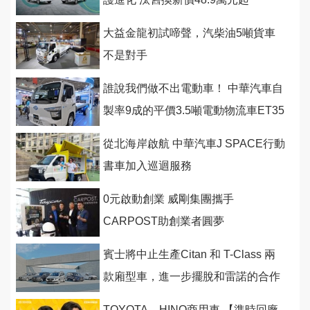
大益金龍初試啼聲，汽柴油5噸貨車
不是對手
誰說我們做不出電動車！ 中華汽車自
製率9成的平價3.5噸電動物流車ET35
今首度亮相8月量產
從北海岸啟航 中華汽車J SPACE行動
書車加入巡迴服務
0元啟動創業 威剛集團攜手
CARPOST助創業者圓夢
賓士將中止生產Citan 和 T-Class 兩
款廂型車，進一步擺脫和雷諾的合作
關係
TOYOTA、HINO商用車 【準時回廠