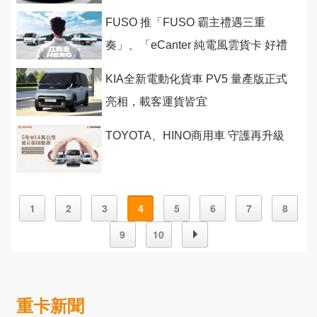
起跳價
FUSO 推「FUSO 霸主禮遇三重
奏」、「eCanter 純電風雲貨卡 好禮
二選一」
KIA全新電動化貨車 PV5 量產版正式
亮相，載客運貨皆宜
TOYOTA、HINO商用車 守護再升級
1
2
3
4
5
6
7
8
9
10
重卡新聞