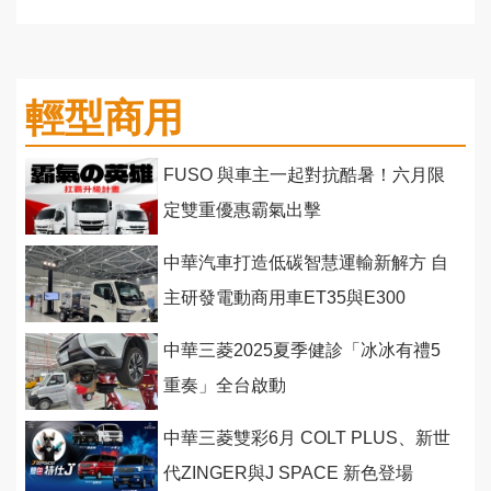
輕型商用
FUSO 與車主一起對抗酷暑！六月限
定雙重優惠霸氣出擊
中華汽車打造低碳智慧運輸新解方 自
主研發電動商用車ET35與E300
中華三菱2025夏季健診「冰冰有禮5
重奏」全台啟動
中華三菱雙彩6月 COLT PLUS、新世
代ZINGER與J SPACE 新色登場