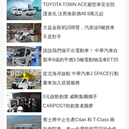
TOYOTA TOWN ACE廂型車安全防
護進化 汰舊換新價48.9萬元起
大益金龍初試啼聲，汽柴油5噸貨車
不是對手
誰說我們做不出電動車！ 中華汽車自
製率9成的平價3.5噸電動物流車ET35
今首度亮相8月量產
從北海岸啟航 中華汽車J SPACE行動
書車加入巡迴服務
0元啟動創業 威剛集團攜手
CARPOST助創業者圓夢
賓士將中止生產Citan 和 T-Class 兩
款廂型車，進一步擺脫和雷諾的合作