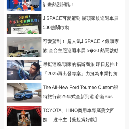
計畫熱烈開跑！
J SPACE可愛駕到 饅頭家族巡迴車展
530熱鬧啟動
可愛駕到！ 超人氣J SPACE × 饅頭家
族 全台主題巡迴車展 5�30 熱鬧啟動
最挺運將/頭家的福斯商旅 即日起推出
「2025再出發專案」力挺為事業打拚
的你
The All-New Ford Tourneo Custom福
特旅行家25年式全新到港 嶄新Bus
Titanium Pro八座
TOYOTA、HINO商用車專屬藝文回
饋 邀車主【藝起賞好戲】