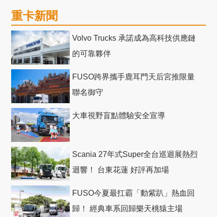
重卡新聞
Volvo Trucks 承諾成為高科技供應鏈
的可靠夥伴
FUSO跨界攜手鹿耳門天后宮推限量
聯名御守
大車視野盲點體驗安全宣導
Scania 27年式Super全台巡迴展熱烈
迴響！ 台東花蓮 好評再加場
FUSO今夏最扛霸「動紫趴」熱血回
歸！ 經典車系回歸樂天桃猿主場