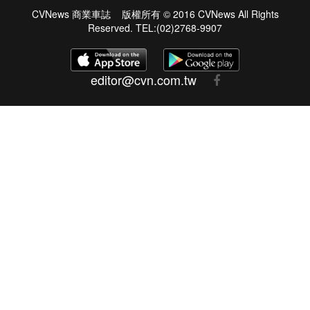
CVNews 商業車誌 版權所有 © 2016 CVNews All Rights
Reserved. TEL:(02)2768-9907
editor@cvn.com.tw