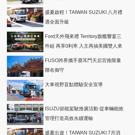
盛夏啟程！TAIWAN SUZUKI 八月禮
遇全面升級
Ford天外飛來禮 Territory旗艦響宴三
件組 再享0利率 入主再抽美國雙人來
回機票
FUSO跨界攜手鹿耳門天后宮推限量
聯名御守
大車視野盲點體驗安全宣導
ISUZU節能駕駛推廣活動 從車輛能效
管理打造高效永續運輸
盛夏出遊！TAIWAN SUZUKI 7月消