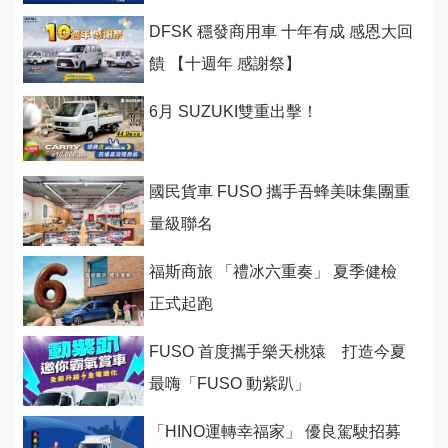
DFSK 穩發商用車 十年有成 感恩大回
饋 【十週年 感謝祭】
6月 SUZUKI雙重出擊！
國民貨車 FUSO 攜手吾蜂美味集團重
量級聯名
福斯商旅 「禮冰六重奏」 夏季健檢
正式起跑
FUSO 首度攜手樂天桃猿 打造今夏
最嗨「FUSO 動紫趴」
「HINO運轉幸福家」 優良駕駛招募