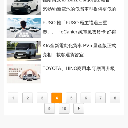
59kWh新電池的低階車型提供更低的
起跳價
FUSO 推「FUSO 霸主禮遇三重
奏」、「eCanter 純電風雲貨卡 好禮
二選一」
KIA全新電動化貨車 PV5 量產版正式
亮相，載客運貨皆宜
TOYOTA、HINO商用車 守護再升級
1
2
3
4
5
6
7
8
9
10