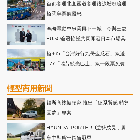
首都客運北宜國道客運路線增班疏運
搭乘享票價優惠
鴻海電動車事業再下一城，今與三菱
FUSO簽署協議共同開發日本市場具
競爭力電動巴士
搭965「台灣好行九份金瓜石」線送
177「瑞芳觀光巴士」線一段票免費
輕型商用新聞
福斯商旅挺頭家 推出「德系質感 精算
圓夢」專案
HYUNDAI PORTER II逆勢成長，勇
奪中型貨車銷售冠軍