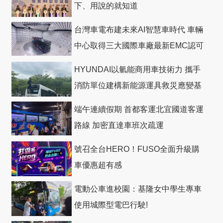
下、用說的就知道
台灣車電布建未來AI智慧車時代 車輛
中心取得三大國際車廠最新EMC認可
HYUNDAI以氫能商用車技術力 攜手
消防單位建構新能源運具救災應變基
礎
端午連續假期 首都客運北宜國道客運
路線 加密直達車班次疏運
號召全台HERO！FUSO全面升級購
車優惠超有感
電動公車進校園：基隆女中學生專車
使用城際型電巴行駛!