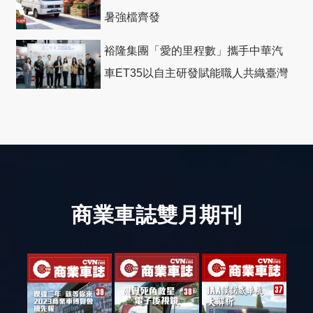
暑強檔齊發
裕隆集團「愛的里程數」攜手中華汽
車ET35以自主研發賦能職人共織臺灣
社會善循環
商業車誌雙月期刊