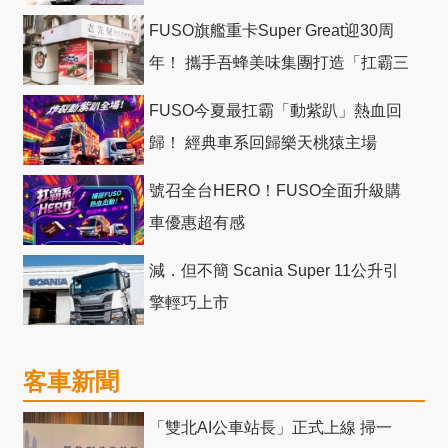
FUSO旗艦重卡Super Great迎30周
年！ 攜手吾蜂美味集團打造「扛霸三
十」 主題店
FUSO今夏最扛霸「動紫趴」熱血回
歸！ 經典車系回歸樂天桃猿主場
號召全台HERO！FUSO全面升級購
車優惠超有感
減．但不簡 Scania Super 11公升引
擎輕巧上市
客車新聞
「雙北AI公車站長」正式上線 掃一