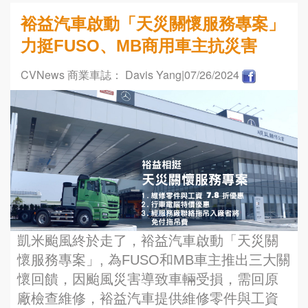
裕益汽車啟動「天災關懷服務專案」
力挺FUSO、MB商用車主抗災害
CVNews 商業車誌： Davis Yang
|07/26/2024
凱米颱風終於走了，裕益汽車啟動「天災關
懷服務專案」, 為FUSO和MB車主推出三大關
懷回饋，因颱風災害導致車輛受損，需回原
廠檢查維修，裕益汽車提供維修零件與工資