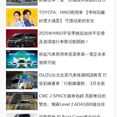
關係
TOYOTA、HINO商用車 【準時回廠
好禮大滿貫】 守護頭家的安全
2025年HINO平安季媽祖加持平安禮
及遶境隨行車隊活動開跑！
裕益汽車商用車巡迴車展—電定未來
無限可能
ISUZU台北合眾汽車推廣閱讀教育 打
造彩繪書車「行動圖書館」 3月全新
啟航
CMC J SPACE廂車熱銷 亮眼奪目的
雙色、獨家Level 2 ADAS與8速自排
車型是熱賣關鍵
福斯商旅 ID.Buzz Cargo推出結合