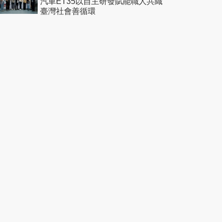
汽車ET35以自主研發賦能職人共織
臺灣社會善循環