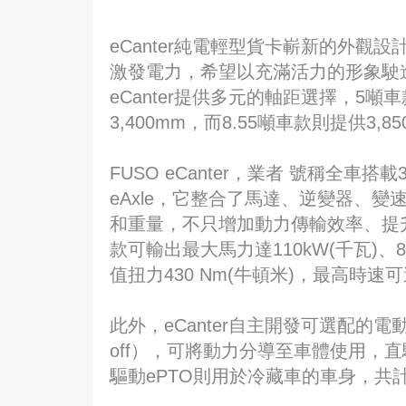
eCanter純電輕型貨卡嶄新的外
激發電力，希望以充滿活力的形象駛
eCanter提供多元的軸距選擇，5噸車款
3,400mm，而8.55噸車款則提供3,8
FUSO eCanter，業者 號稱全
eAxle，它整合了馬達、逆變器、
和重量，不只增加動力傳輸效率、提升
款可輸出最大馬力達110kW(千瓦)、8
值扭力430 Nm(牛頓米)，最高時速
此外，eCanter自主開發可選配的電動動力分導
off），可將動力分導至車體使用，
驅動ePTO則用於冷藏車的車身，共