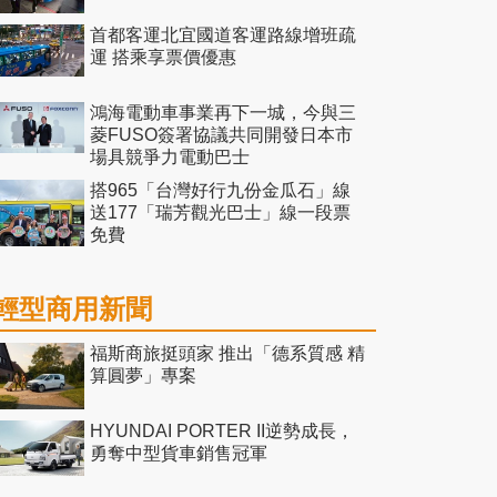
首都客運北宜國道客運路線增班疏
運 搭乘享票價優惠
鴻海電動車事業再下一城，今與三
菱FUSO簽署協議共同開發日本市
場具競爭力電動巴士
搭965「台灣好行九份金瓜石」線
送177「瑞芳觀光巴士」線一段票
免費
輕型商用新聞
福斯商旅挺頭家 推出「德系質感 精
算圓夢」專案
HYUNDAI PORTER II逆勢成長，
勇奪中型貨車銷售冠軍