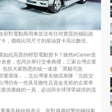
政府對電動商用車並沒有任何實質的補貼政
電動貨卡，價格比同尺寸的柴油貨卡高出數倍。
如此高貴的輕型電動貨卡？雖然eCanter造
er的發表會，也同步舉行交車典禮，三家台灣企業
先驅，包括大家熟悉的統一速達「黑貓宅急
群運環保」，北台灣著名物流車隊「元皓交
台灣仍有一些具見瞻性且資金充裕的企業率
全球產業供應鏈的一員，必須與全球淨零碳排的流
車董事長林純姬表示，面對越趨頻繁的極端氣