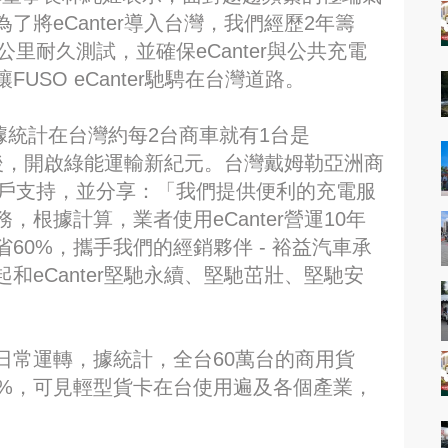
將eCanter導入台灣，我們經歷2年籌
公里耐久測試，並確保eCanter與公共充電
SO eCanter馳騁在台灣道路。
 年，據統計在台灣約每2台商車就有1台是
灣市場後，開啟綠能運輸新紀元。台灣戴姆勒亞洲商
謝客戶支持，並分享：「我們提供便利的充電服
根據計算，業者使用eCanter營運10年
60%，攜手我們的經銷夥伴 - 裕益汽車承
和eCanter堅馳永續、堅馳茁壯、堅馳安
日常運轉，據統計，全台60萬台的商用貨
0%，可見輕型貨卡在台使用遍及各個產業，
。