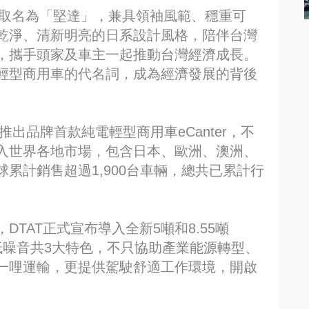
r，並取名為「堅達」，兼具領袖風範、穩重可
乾淨、清新明亮的日系設計風格，陪伴台灣
，攜手頭家及車主一起推動台灣經濟成長。
輕型商用車的代名詞，成為經濟發展的背後
年推出品牌首款純電輕型商用車eCanter，不
入世界各地市場，包含日本、歐洲、澳洲、
累計銷售超過1,900台車輛，總共已累計行
TAT正式宣布導入全新5噸和8.55噸
、低噪音共3大特色，不只協助產業能源轉型、
一哩運輸，更提供駕駛舒適工作環境，開啟