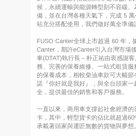
候，永續運輸與能源轉型刻不容緩。為了
備，並在台灣各種天氣下，完成 5 萬
站充分搭配使用，我們做好萬全準備讓FU
FUSO Canter全球上市超過 60
Canter，期許eCanter引入台
車(DTAT)執行長－朴正祐由衷感
務、完善的保養維修、一站式租賃服務，
的保養成本，相較柴油車款可大幅節省
諾『你好就是我好』，與全台頭家一起
全，提供最佳的銷售和客戶服務。
一直以來，商用車支撐起社會經濟的
卡，其中，輕型貨卡的佔比就超過6
承載著頭家與運匠無數的貨物與夢想