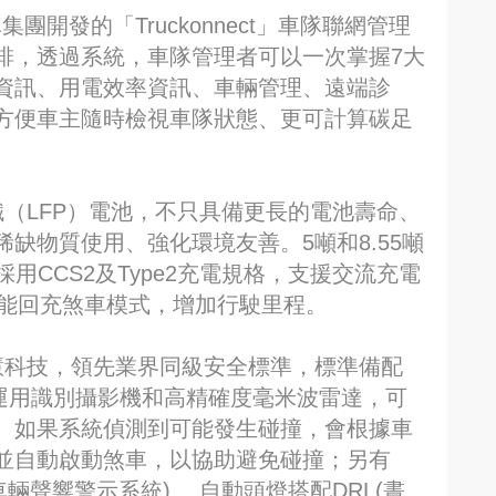
團開發的「Truckonnect」車隊聯網管理
排，透過系統，車隊管理者可以一次掌握7大
資訊、用電效率資訊、車輛管理、遠端診
方便車主隨時檢視車隊狀態、更可計算碳足
鋰鐵（LFP）電池，不只具備更長的電池壽命、
缺物質使用、強化環境友善。5噸和8.55噸
，採用CCS2及Type2充電規格，支援交流充電
段動能回充煞車模式，增加行駛里程。
載智慧科技，領先業界同級安全標準，標準備配
，運用識別攝影機和高精確度毫米波雷達，可
。如果系統偵測到可能發生碰撞，會根據車
並自動啟動煞車，以協助避免碰撞；另有
(車輛聲響警示系統) 、自動頭燈搭配DRL(晝