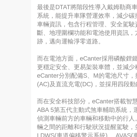
最後是DTAT將階段性導入戴姆勒商車集
系統，能提升車隊營運效率，減少碳
車輛資訊，包含行程管理、安全駕駛
斷、地理圍欄功能和電池使用資訊，
跡，邁向運輸淨零道路。
而在電池方面，eCanter採用磷酸
更穩定安全、更易架裝車體，並減少稀
eCanter分別配備S、M的電池尺寸
(AC)及直流充電(DC)，並採用四
而在安全科技部分，eCanter搭
ABA 5第五代主動式煞車輔助系統
偵測車輛前方的車輛和移動中的行人
輛之間的距離和行駛狀況提醒駕駛，
LDWS(車道偏移警示系統) 、AVAS