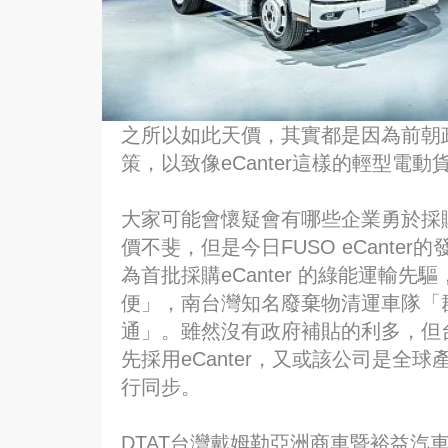
之所以如此天價，其實都是因為前朝
策，以致像eCanter這樣的輕型
大家可能會懷疑會有哪些企業勇於採購
價不斐，但是今日FUSO eCant
為首批採購eCanter 的綠能運輸
便」，南台灣知名廢棄物清運車隊「
通」。雖然沒有政府補貼的利多，但
先採用eCanter，又或該公司是
行同步。
DTAT台灣戴姆勒亞洲商車暨裕益汽