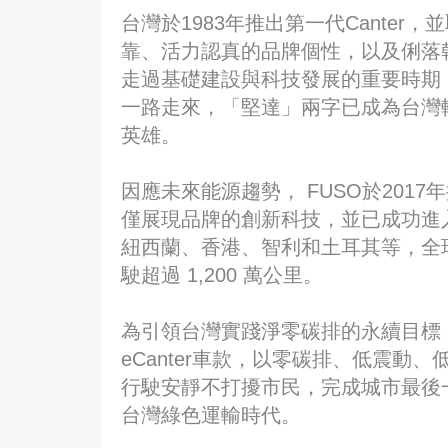
台灣於1983年推出第一代Cante
靠、活力認真的品牌個性，以及俐落
走過基礎建設與科技發展的重要時期
一路走來，「堅達」兩字已成為台灣
英雄。
因應未來能源趨勢， FUSO於2017
僅展現品牌的創新科技，並已成功進
紐西蘭、香港、智利和土耳其等，全球
駛超過 1,200 萬公里。
為引領台灣實踐淨零碳排的永續目標，D
eCanter車款，以零碳排、低震動
行駛安靜不打擾市民，完成城市最後
台灣綠色運輸時代。