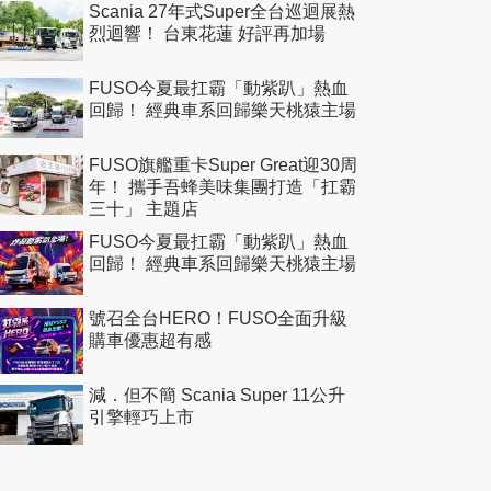
Scania 27年式Super全台巡迴展熱
烈迴響！ 台東花蓮 好評再加場
FUSO今夏最扛霸「動紫趴」熱血
回歸！ 經典車系回歸樂天桃猿主場
FUSO旗艦重卡Super Great迎30周
年！ 攜手吾蜂美味集團打造「扛霸
三十」 主題店
FUSO今夏最扛霸「動紫趴」熱血
回歸！ 經典車系回歸樂天桃猿主場
號召全台HERO！FUSO全面升級
購車優惠超有感
減．但不簡 Scania Super 11公升
引擎輕巧上市