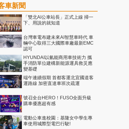
客車新聞
「雙北AI公車站長」正式上線 掃一
下、用說的就知道
台灣車電布建未來AI智慧車時代 車
輛中心取得三大國際車廠最新EMC
認可
HYUNDAI以氫能商用車技術力 攜
手消防單位建構新能源運具救災應
變基礎
端午連續假期 首都客運北宜國道客
運路線 加密直達車班次疏運
號召全台HERO！FUSO全面升級
購車優惠超有感
電動公車進校園：基隆女中學生專
車使用城際型電巴行駛!