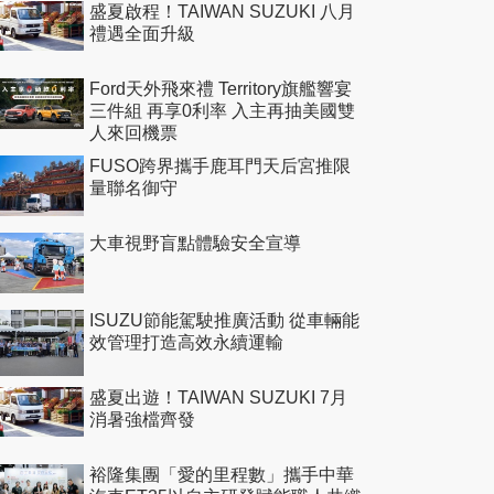
盛夏啟程！TAIWAN SUZUKI 八月
禮遇全面升級
Ford天外飛來禮 Territory旗艦響宴
三件組 再享0利率 入主再抽美國雙
人來回機票
FUSO跨界攜手鹿耳門天后宮推限
量聯名御守
大車視野盲點體驗安全宣導
ISUZU節能駕駛推廣活動 從車輛能
效管理打造高效永續運輸
盛夏出遊！TAIWAN SUZUKI 7月
消暑強檔齊發
裕隆集團「愛的里程數」攜手中華