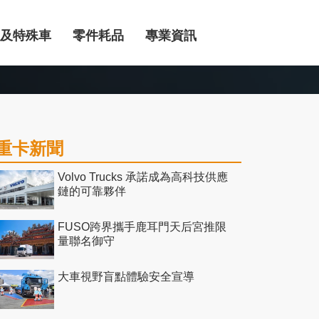
及特殊車
零件耗品
專業資訊
重卡新聞
Volvo Trucks 承諾成為高科技供應
鏈的可靠夥伴
FUSO跨界攜手鹿耳門天后宮推限
量聯名御守
大車視野盲點體驗安全宣導