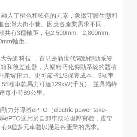
觀設計融入了橙色和藍色的元素，象徵守護生態和
進台灣大街小巷。因應各產業需求不同，
共有3種軸距，包2,500mm、2,800mm、
50mm軸距。
車搭載3大先進科技 ，首見是新世代電動傳動系統
變速箱和後差速器，大幅精巧化傳動系統的體積
爬坡扭力、更可節省1/3保養成本。5噸車
.55噸車款馬力可達129kW(千瓦)，並具備峰
可達每小時89公里。
器ePTO（electric power take-
直驅ePTO適用於自卸車或垃圾壓實機，皮帶
計有9種多元車體以滿足各產業的需求。