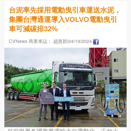
台泥率先採用電動曳引車運送水泥，
集團台灣通運導入VOLVO電動曳引
車可減碳排32%
CVNews 商業車誌： 趙惠群
|04/19/2024