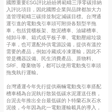
國際重要ESG評比紛紛將範疇三淨零碳排納
入評比項目，因此國際企業與品牌都加大力
道管理範疇三碳排並制定減碳目標。台灣通
運引進的電動曳引車頭可附掛各類型半拖
車，包括貨櫃板架、散泥槽車、油罐槽車、
傾卸斗車、箱式或平板子車、電動壓縮垃圾
子車，也可選配外供電源設備，提供有溫控
需要的產品，例如冷藏或冷凍運輸，因此不
管是機器設備、民生消費產品、原物料、
SRF、廢棄物等，都可以使用電動曳引車頭
拖曳執行運輸。
台灣通運今年先行提供兩輛電動曳引車搭配
槽車桶為台泥執行散裝低碳水泥運送任務，
台泥去年推出全台最低碳的卜特蘭石灰石水
泥後，今年因為此一電動運輸載具的導入，