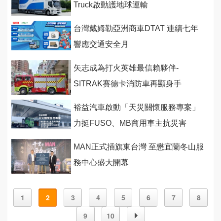
Truck啟動護地球運輸
台灣戴姆勒亞洲商車DTAT 連續七年
響應交通安全月
矢志成為打火英雄最信賴夥伴-
SITRAK賽德卡消防車再顯身手
裕益汽車啟動「天災關懷服務專案」
力挺FUSO、MB商用車主抗災害
MAN正式插旗東台灣 至懋宜蘭冬山服
務中心盛大開幕
1
2
3
4
5
6
7
8
9
10