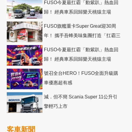
FUSO今夏最扛霸「動紫趴」熱血回
歸！ 經典車系回歸樂天桃猿主場
FUSO旗艦重卡Super Great迎30周
年！ 攜手吾蜂美味集團打造「扛霸三
十」 主題店
FUSO今夏最扛霸「動紫趴」熱血回
歸！ 經典車系回歸樂天桃猿主場
號召全台HERO！FUSO全面升級購
車優惠超有感
減．但不簡 Scania Super 11公升引
擎輕巧上市
客車新聞