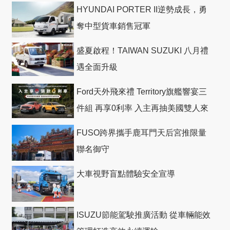
HYUNDAI PORTER II逆勢成長，勇
奪中型貨車銷售冠軍
盛夏啟程！TAIWAN SUZUKI 八月禮
遇全面升級
Ford天外飛來禮 Territory旗艦響宴三
件組 再享0利率 入主再抽美國雙人來
回機票
FUSO跨界攜手鹿耳門天后宮推限量
聯名御守
大車視野盲點體驗安全宣導
ISUZU節能駕駛推廣活動 從車輛能效