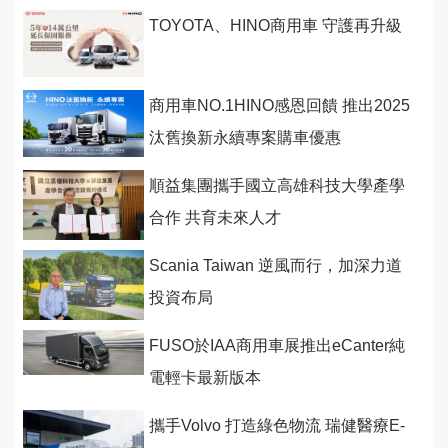
TOYOTA、HINO商用車 守護再升級
商用車NO.1HINO感恩回饋 推出2025
汰舊換新永續專案購車優惠
順益集團攜手國立高雄科技大學產學
合作 共育未來人才
Scania Taiwan 逆風而行，加深力道
投資布局
FUSO於IAA商用車展推出eCanter純
電輕卡最新版本
攜手Volvo 打造綠色物流 瑞健醫療E-