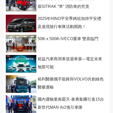
探SITRAK “準” 消防車的究竟
2025年HINO平安季媽祖加持平安禮
及遶境隨行車隊活動開跑！
50th x 500th IVECO重車 雙喜臨門
裕益汽車商用車巡迴車展—電定未來
無限可能
裕利醫藥攜手龍鋒與VOLVO共創綠色
醫藥運輸
國內運輸業南霸天-泰勇集團引進15台
新世代MAN 4x2曳引車隊