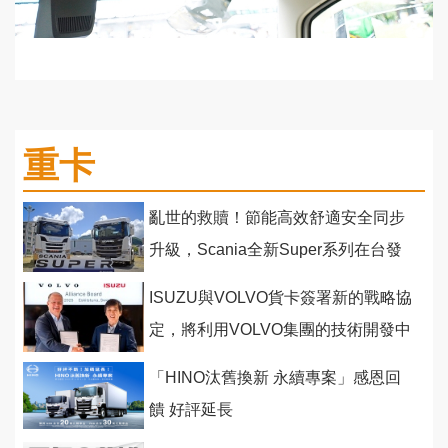
重卡
亂世的救贖！節能高效舒適安全同步
升級，Scania全新Super系列在台發
表
ISUZU與VOLVO貨卡簽署新的戰略協
定，將利用VOLVO集團的技術開發中
型重型卡車共用平台
「HINO汰舊換新 永續專案」感恩回
饋 好評延長