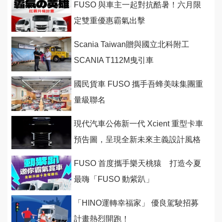
FUSO 與車主一起對抗酷暑！六月限
定雙重優惠霸氣出擊
Scania Taiwan贈與國立北科附工
SCANIA T112M曳引車
國民貨車 FUSO 攜手吾蜂美味集團重
量級聯名
現代汽車公佈新一代 Xcient 重型卡車
預告圖，呈現全新未來主義設計風格
FUSO 首度攜手樂天桃猿 打造今夏
最嗨「FUSO 動紫趴」
「HINO運轉幸福家」 優良駕駛招募
計畫熱烈開跑！