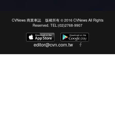
CVNews 商業車誌 版權所有 © 2016 CVNews All Rights
Reserved. TEL:(02)2768-9907
editor@cvn.com.tw