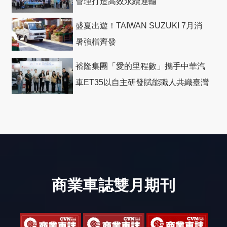
管理打造高效永續運輸
盛夏出遊！TAIWAN SUZUKI 7月消
暑強檔齊發
裕隆集團「愛的里程數」攜手中華汽
車ET35以自主研發賦能職人共織臺灣
社會善循環
商業車誌雙月期刊