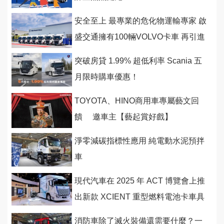
安全至上 最專業的危化物運輸專家 啟
盛交通擁有100輛VOLVO卡車 再引進
新車強化戰隊
突破房貸 1.99% 超低利率 Scania 五
月限時購車優惠！
TOYOTA、HINO商用車專屬藝文回
饋 邀車主【藝起賞好戲】
淨零減碳指標性應用 純電動水泥預拌
車
現代汽車在 2025 年 ACT 博覽會上推
出新款 XCIENT 重型燃料電池卡車具
備先進自動駕駛能力
消防車除了滅火裝備還需要什麼？一