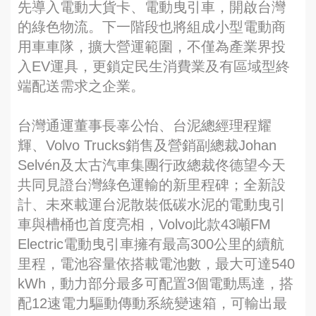
先導入電動大貨卡、電動曳引車，開啟台灣
的綠色物流。下一階段也將組成小型電動商
用車車隊，擴大營運範圍，不僅為產業界投
入EV運具，更鎖定民生消費業及有區域型終
端配送需求之企業。
台灣通運董事長辜公怡、台泥總經理程耀
輝、Volvo Trucks銷售及營銷副總裁Johan
Selvén及太古汽車集團行政總裁佟德望今天
共同見證台灣綠色運輸的新里程碑；全新設
計、未來載運台泥散裝低碳水泥的電動曳引
車與槽桶也首度亮相，Volvo此款43噸FM
Electric電動曳引車擁有最高300公里的續航
里程，電池容量依搭載電池數，最大可達540
kWh，動力部分最多可配置3個電動馬達，搭
配12速電力驅動傳動系統變速箱，可輸出最