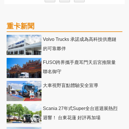
重卡新聞
Volvo Trucks 承諾成為高科技供應鏈
的可靠夥伴
FUSO跨界攜手鹿耳門天后宮推限量
聯名御守
大車視野盲點體驗安全宣導
Scania 27年式Super全台巡迴展熱烈
迴響！ 台東花蓮 好評再加場