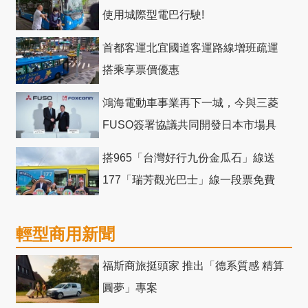
使用城際型電巴行駛!
首都客運北宜國道客運路線增班疏運
搭乘享票價優惠
鴻海電動車事業再下一城，今與三菱
FUSO簽署協議共同開發日本市場具
競爭力電動巴士
搭965「台灣好行九份金瓜石」線送
177「瑞芳觀光巴士」線一段票免費
輕型商用新聞
福斯商旅挺頭家 推出「德系質感 精算
圓夢」專案