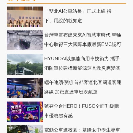
「雙北AI公車站長」正式上線 掃一
下、用說的就知道
台灣車電布建未來AI智慧車時代 車輛
中心取得三大國際車廠最新EMC認可
HYUNDAI以氫能商用車技術力 攜手
消防單位建構新能源運具救災應變基
礎
端午連續假期 首都客運北宜國道客運
路線 加密直達車班次疏運
號召全台HERO！FUSO全面升級購
車優惠超有感
電動公車進校園：基隆女中學生專車