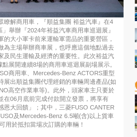
眾瞭解商用車，『順益集團 裕益汽車』在4
區」舉辦『2024年裕益汽車商用車巡迴展』
軍的大小軍卡前來運輸軍需品的重要營區，
做為主場舉辦商車展，也呼應這個地點過去
家及民生運輸及經濟的重要性。此次裕益汽
車據點展開連續8場的商用車巡迴展副場展示。
用車、Mercedes-Benz ACTORS重型
時展出順益集團代理經銷的車輛周邊產品(如
ANO高空作業車等)。此外，頭家車主只要於
並在06月底前完成付款開立發票，將享有
大回饋」；其中，三菱FUSO CANTER
及Mercedes-Benz 6.5噸(含)以上貨車
將可用於抵扣當場次訂購的車輛！