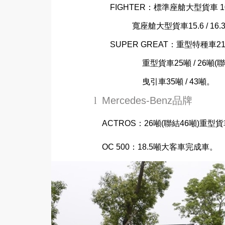
FIGHTER
：標準座艙大型貨車
10
寬座艙大型貨車
15.6 / 16.3
SUPER GREAT
：重型特種車
21
重型貨車
25
噸
/ 26
噸
(
聯
曳引車
35
噸
/ 43
噸。
l
Mercedes-Benz
品牌
ACTROS
：
26
噸
(
聯結
46
噸
)
重型貨
OC 500
：
18.5
噸大客車完成車。