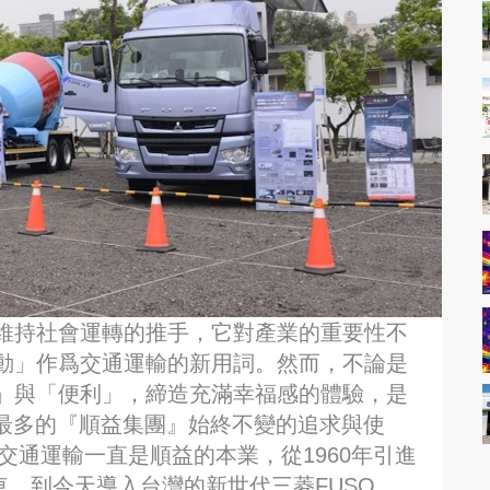
維持社會運轉的推手，它對產業的重要性不
動」作爲交通運輸的新用詞。然而，不論是
」與「便利」，締造充滿幸福感的體驗，是
量最多的『順益集團』始終不變的追求與使
交通運輸一直是順益的本業，從1960年引進
車，到今天導入台灣的新世代三菱FUSO、