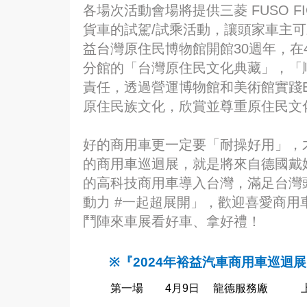
各場次活動會場將提供三菱 FUSO FIG
貨車的試駕/試乘活動，讓頭家車主
益台灣原住民博物館開館30週年，在
分館的「台灣原住民文化典藏」，「
責任，透過營運博物館和美術館實踐
原住民族文化，欣賞並尊重原住民文
好的商用車更一定要「耐操好用」，
的商用車巡迴展，就是將來自德國戴
的高科技商用車導入台灣，滿足台灣
動力 #一起超展開」，歡迎喜愛商
鬥陣來車展看好車、拿好禮！
※
『
2024
年裕益汽車商用車巡迴展
第一場
4
月
9
日
龍德服務廠