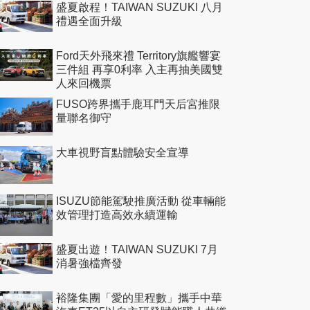
盛夏啟程！TAIWAN SUZUKI 八月
禮遇全面升級
Ford天外飛來禮 Territory旗艦響宴
三件組 再享0利率 入主再抽美國雙
人來回機票
FUSO跨界攜手鹿耳門天后宮推限
量聯名御守
大車視野盲點體驗安全宣導
ISUZU節能駕駛推廣活動 從車輛能
效管理打造高效永續運輸
盛夏出遊！TAIWAN SUZUKI 7月
消暑強檔齊發
裕隆集團「愛的里程數」攜手中華