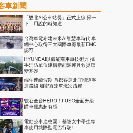
客車新聞
「雙北AI公車站長」正式上線 掃一
下、用說的就知道
台灣車電布建未來AI智慧車時代 車
輛中心取得三大國際車廠最新EMC
認可
HYUNDAI以氫能商用車技術力 攜
手消防單位建構新能源運具救災應
變基礎
端午連續假期 首都客運北宜國道客
運路線 加密直達車班次疏運
號召全台HERO！FUSO全面升級
購車優惠超有感
電動公車進校園：基隆女中學生專
車使用城際型電巴行駛!