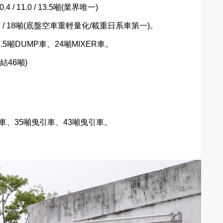
.4 / 11.0 / 13.5
噸
(
業界唯一
)
 / 18
噸
(
底盤空車重輕量化
/
載重日系車第一
)
。
.5
噸
DUMP
車、
24
噸
MIXER
車。
結
46
噸
)
車、
35
噸曳引車、
43
噸曳引車。