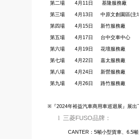
第二場
4
月
11
日
基隆服務廠
第三場
4
月
13
日
中原文創園區
(
主
第四場
4
月
15
日
新竹服務廠
第五場
4
月
17
日
台中交車中心
第六場
4
月
19
日
花壇服務廠
第七場
4
月
22
日
嘉太服務廠
第八場
4
月
24
日
新營服務廠
第九場
4
月
26
日
路竹服務廠
※『
2024
年裕益汽車商用車巡迴展』展出
l
三菱
FUSO
品牌：
CANTER
：
5
噸小型貨車、
6.5
噸