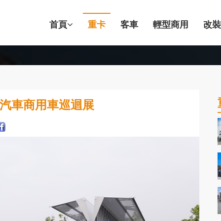
首頁
重卡
客車
輕型商用
改裝
裕益汽車商用車巡迴展