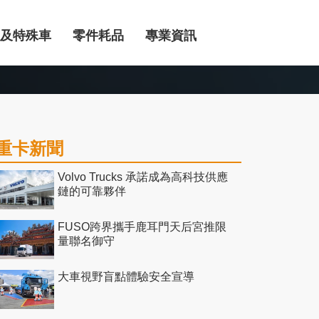
及特殊車
零件耗品
專業資訊
重卡新聞
Volvo Trucks 承諾成為高科技供應
鏈的可靠夥伴
FUSO跨界攜手鹿耳門天后宮推限
量聯名御守
大車視野盲點體驗安全宣導