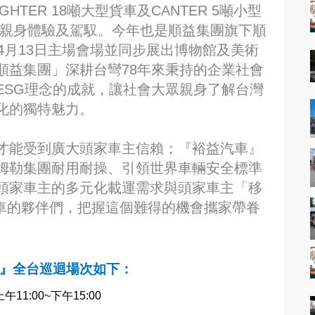
HTER 18噸大型貨車及CANTER 5噸小型
可親身體驗及駕馭。今年也是順益集團旗下順
4月13日主場會場並同步展出博物館及美術
順益集團」深耕台彎78年來秉持的企業社會
ESG理念的成就，讓社會大眾親身了解台灣
化的獨特魅力。
才能受到廣大頭家車主信賴；『裕益汽車』
姆勒集團耐用耐操、引領世界車輛安全標準
頭家車主的多元化載運需求與頭家車主「移
用車的夥伴們，把握這個難得的機會攜家帶眷
』全台巡迴場次如下：
上午
11:00~
下午
15:00