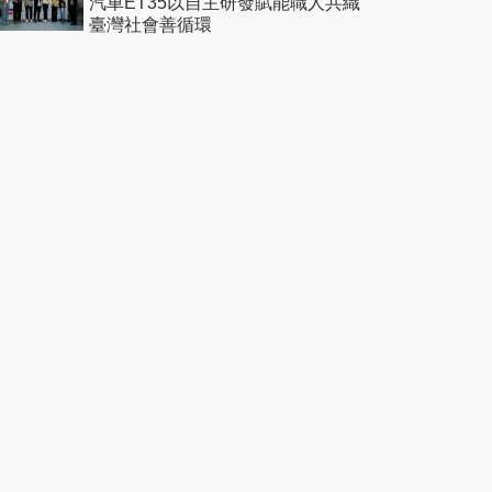
汽車ET35以自主研發賦能職人共織
臺灣社會善循環