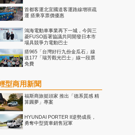
首都客運北宜國道客運路線增班疏
運 搭乘享票價優惠
鴻海電動車事業再下一城，今與三
菱FUSO簽署協議共同開發日本市
場具競爭力電動巴士
搭965「台灣好行九份金瓜石」線
送177「瑞芳觀光巴士」線一段票
免費
輕型商用新聞
福斯商旅挺頭家 推出「德系質感 精
算圓夢」專案
HYUNDAI PORTER II逆勢成長，
勇奪中型貨車銷售冠軍