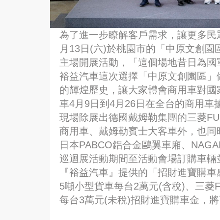
為了進一步瞭解客戶需求，讓更多民
月13日(六)於桃園市的「中原文創園
主場開展活動，「這個場地昔日為國
裕益汽車這次選擇「中原文創園區」
的輝煌歷史，讓大家體會商用車對國
車4月9日到4月26日在全台的商用
現場除展出德國戴姆勒集團的三菱FUSO商
商用車、戴姆勒賓士大客車外，也同
日本PABCO鋁合金鷗翼車廂、NAG
巡迴展活動期間至活動會場訂購車輛
『裕益汽車』提供的「招財進寶購車感恩
5噸小型貨車每台2萬元(含稅)、三菱FUSO
每台3萬元(未稅)招財進寶購車金，