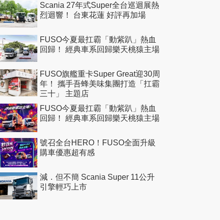
Scania 27年式Super全台巡迴展熱
烈迴響！ 台東花蓮 好評再加場
FUSO今夏最扛霸「動紫趴」熱血
回歸！ 經典車系回歸樂天桃猿主場
FUSO旗艦重卡Super Great迎30周
年！ 攜手吾蜂美味集團打造「扛霸
三十」 主題店
FUSO今夏最扛霸「動紫趴」熱血
回歸！ 經典車系回歸樂天桃猿主場
號召全台HERO！FUSO全面升級
購車優惠超有感
減．但不簡 Scania Super 11公升
引擎輕巧上市